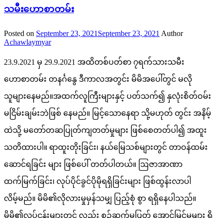
သမီးဟောစာတမ်း
Posted on
September 23, 2021
September 23, 2021
Author
Achawlaymyar
23.9.2021 မှ 29.9.2021 အထိတစ်ပတ်စာ ၇ရက်သားသမီး
ဟောစာတမ်း တနင်္ဂနွေ ဒီကာလအတွင်း မိမိအပေါ်တွင် မလို
သူများနေမည်။အထက်လူကြီးများနှင့် ပတ်သက်၍ နှလုံးစိတ်ဝမ်း
မငြိမ်းချမ်းဘဲဖြစ် နေမည်။ မြင့်သောနေရာ သို့မဟုတ် တွင်း အနိမ့်
ထဲသို့ မတော်တဆပြုတ်ကျတတ်မှုများ ဖြစ်စေတတ်ပါ၍ အထူး
သတိထားပါ။ ရာထူးတိုးခြင်း၊ နယ်မြေသစ်များတွင် တာဝန်ထမ်း
ဆောင်ရခြင်း များ ဖြစ်ပေါ် တတ်ပါတယ်။ ဩဇာအာဏာ
ထက်မြက်ခြင်း၊ လုပ်ပိုင်ခွင်ပိုမိုရရှိခြင်းများ ဖြစ်ထွန်းလာပါ
လိမ့်မည်။ မိမိ၏လိုလားမှုမှန်သမျှ ပြည့်စုံ စွာ ရရှိနေပါသည်။
မိမိ၏လုပ်ငန်းများတွင် လည်း စဉ်ဆက်မပြတ် အောင်မြင်မှုများ ရှိ