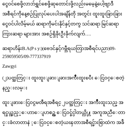
ငွေဝင်စေဖို့လာဘ်ရွှင်စေဖို့ဆုတောင်းဖို့လည်းမမေ့နဲ့ပေါ့ဗျာဒီ
အစီရင်ကိုနေ့စဉ်ပြုလုပ်ပေးပါအချိန်တို အတွင်း ထူးထူးခြားခြား
ငွေဝင်ပါလိမ့်မယ် ဆရာကိုမင်းနိုင်နှင့်တကွ သင်ဆရာ မြင်ဆရာ
ကြားဆရာ များအား အစဉ်ရှိခိုးဦးခိုက်လျက်….
ဆရာဟိန်းB.A(P s y:)(ဗေဒင်နှင့်ဂမ္ဘီရယတြာအစီရင်ပညာ)09-
259059505/09-777337919
Zawgyi
(၂)ပတ္အတြင္း ထူးထူးျခားျခားအက်ိဳးထူးၿပီး ေငြဝင္ေစတဲ့
နည္းလမ္း
ထူးျခားေငြဝင္ဂမၻီရအစီရင္ ၂ပတ္အတြင္း အက်ိဳးထူးသည္ အ
ရင္နယ္လွည့္ေဟာေျပာစဥ္က ေငြဝင္ခ်င္ပါတယ္လို႔ အကူအညီေတာ
င္းခံလာတာနဲ ့ေငြဝင္ေစတဲ့ယၾတာအစီရင္မ်ားစြာထဲက အခ်ိ