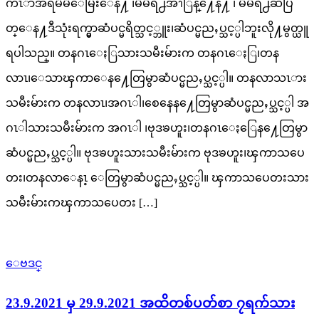
ကၤာအရမိမိေမြးေန႔ ၊မိမိရဲ႕အၫြန္႔ေန႔ ၊ မိမိရဲ႕ဆပြ
တ္ေန႔ဒီသုံးရက္မွာဆံပင္မရိတ္သင့္ဘူး၊ဆံပင္မညႇပ္သင့္ပါဘူးလို႔မွတ္ယူ
ရပါသည္။ တနဂၤေႏြသားသမီးမ်ားက တနဂၤေႏြ၊တန
လာၤ၊ေသာၾကာေန႔ေတြမွာဆံပင္မညႇပ္သင့္ပါ။ တနလာသၤား
သမီးမ်ားက တနလာၤ၊အဂၤါ၊စေနေန႔ေတြမွာဆံပင္မညႇပ္သင့္ပါ အ
ဂၤါသားသမီးမ်ားက အဂၤါ ၊ဗုဒၶဟူး၊တနဂၤေႏြေန႔ေတြမွာ
ဆံပင္မညႇပ္သင့္ပါ။ ဗုဒၶဟူးသားသမီးမ်ားက ဗုဒၶဟူး၊ၾကာသပေ
တး၊တနလာေနၤ့ ေတြမွာဆံပင္မညႇပ္သင့္ပါ။ ၾကာသပေတးသား
သမီးမ်ားကၾကာသပေတး […]
ေဗဒင္
23.9.2021 မှ 29.9.2021 အထိတစ်ပတ်စာ ၇ရက်သား