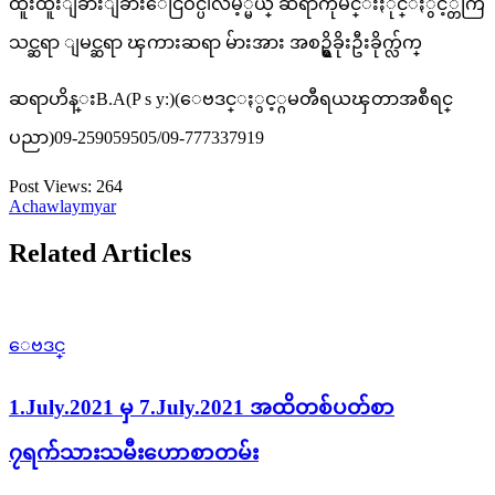
ထူးထူးျခားျခားေငြဝင္ပါလိမ့္မယ္ ဆရာကိုမင္းႏိုင္ႏွင့္တကြ
သင္ဆရာ ျမင္ဆရာ ၾကားဆရာ မ်ားအား အစဥ္ရွိခိုးဦးခိုက္လ်က္
ဆရာဟိန္းB.A(P s y:)(ေဗဒင္ႏွင့္ဂမၻီရယၾတာအစီရင္
ပညာ)09-259059505/09-777337919
Post Views:
264
Achawlaymyar
Related Articles
ေဗဒင္
1.July.2021 မှ 7.July.2021 အထိတစ်ပတ်စာ
၇ရက်သားသမီးဟောစာတမ်း