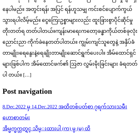
နေပါမည်။ အတွင်းရန်၊ အပြင် ရန်ဟူသမျှ ကင်းစင်ပျောက်ကွယ်
သွားရပါလိမ့်မည်။ ငွေကြေးဥစ္စာများလည်း ထူးခြားစွာပိုင်ဆိုင်မှု
တိုးတတ်ရ တတ်ပါတယ်။ကျန်းမာရေးကတော့ခန္ဓာကိုယ်တစ်ခုလုံး
ညောင်းညာ ကိုက်ခဲနေတတ်ပါတယ်။ ကျွမ်းကျင်သူတွေနဲ့ အနှိပ်ခံ
တာမျိုး၊ရေနွေးနဲ့ရေချိုးတာမျိုးဆောင်ရွက်ပေးပါ။ အိမ်ထောင်ရှင်
များဖြစ်ပါက အိမ်ထောင်ဖက်၏ ဩဇာ လွှမ်းမိုးခြင်းများ ခံရတတ်
ပါ တယ်။ […]
Post navigation
8.Dec.2022 မှ 14.Dec.2022 အထိတစ်ပတ်စာ ၇ရက်သားသမီး
ဟောစာတမ်း
အိမ္မက္မက္တတ္ရင္ သိမ္းထားပါ (က) မွ (မ) ထိ