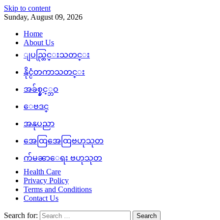
Skip to content
Sunday, August 09, 2026
Home
About Us
ျပည္တြင္းသတင္း
နိုင္ငံတကာသတင္း
အခ်စ္နွင့္ဘဝ
ေဗဒင္
အနုပညာ
အေထြအေထြဗဟုသုတ
က်မၼာေရး ဗဟုသုတ
Health Care
Privacy Policy
Terms and Conditions
Contact Us
Search for: