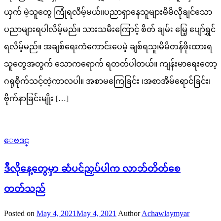
ယှက် မဲ့သူတွေ ကြုံရလိမ့်မယ်။ပညာရှာနေသူများမိမိလိုချင်သော
ပညာများရပါလိမ့်မည်။ သားသမီးကြောင့် စိတ် ချမ်း မြေ့ ပျော်ရွှင်
ရလိမ့်မည်။ အချစ်ရေးကံကောင်းပေမဲ့ ချစ်ရသူ၊မိမိတန်ဖိုးထားရ
သူတွေအတွက် သောကရောက် ရတတ်ပါတယ်။ ကျန်းမာရေးတော့
ဂရုစိုက်သင့်တဲ့ကာလပါ။ အစာမကြေခြင်း ၊အစာအိမ်ရောင်ခြင်း၊
ဗိုက်နာခြင်းမျိုး […]
ေဗဒင္
ဒီလိုနေ့တွေမှာ ဆံပင်ညှပ်ပါက လာဘ်တိတ်စေ
တတ်သည်
Posted on
May 4, 2021
May 4, 2021
Author
Achawlaymyar