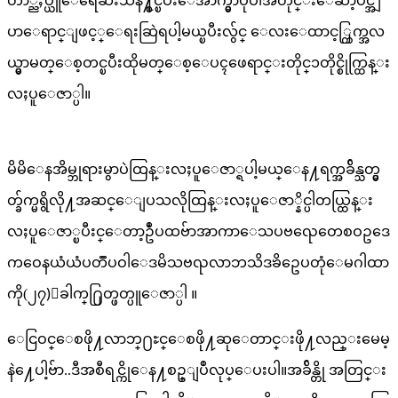
တာ္ညႇပ္ယူေရေဆးသန႔္စင္ၿပီးေအာက္မွာပုံပါအတိုင္းေဆာ့ပင္အျ
ပာေရာင္ျဖင့္ေရးဆြဲရပါ့မယ္ၿပီးလွ်င္ ေလးေထာင့္ကြက္အလ
ယ္မွာမတ္ေစ့တင္ၿပီးထိုမတ္ေစ့ေပၚဖေရာင္းတိုင္၁တိုင္စိုက္ထြန္း
လႈပူေဇာ္ပါ။
မိမိေနအိမ္ဘုရားမွာပဲထြန္းလႈပူေဇာ္ရပါ့မယ္ေန႔ရက္အခ်ိန္သတ္မွ
တ္ခ်က္မရွိလို႔အဆင္ေျပသလိုထြန္းလႈပူေဇာ္နိင္ပါတယ္ထြန္း
လႈပူေဇာ္ၿပီးင္ေတာ့ဥဳံပထဗ်ာအာကာေသပဗၺေတေစဝဥဒေ
ကဝေနယံယံပတၱံပဝါေဒမိသဗၺလာဘသိဒၶိဥေပတုံေမဂါထာ
ကို(၂၇)ေခါက္႐ြတ္ဖတ္ပူေဇာ္ပါ ။
ေငြဝင္ေစဖို႔လာဘ္႐ႊင္ေစဖို႔ဆုေတာင္းဖို႔လည္းမေမ့
နဲ႔ေပါ့ဗ်ာ..ဒီအစီရင္ကိုေန႔စဥ္ျပဳလုပ္ေပးပါ။အခ်ိန္တို အတြင္း