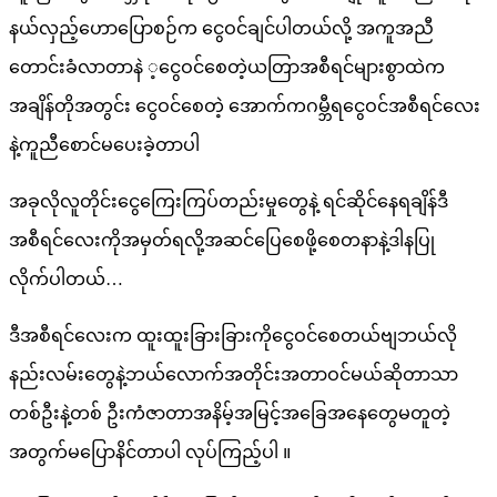
နယ်လှည့်ဟောပြောစဉ်က ငွေဝင်ချင်ပါတယ်လို့ အကူအညီ
တောင်းခံလာတာနဲ ့ငွေဝင်စေတဲ့ယတြာအစီရင်များစွာထဲက
အချိန်တိုအတွင်း ငွေဝင်စေတဲ့ အောက်ကဂမ္ဘီရငွေဝင်အစီရင်လေး
နဲ့ကူညီစောင်မပေးခဲ့တာပါ
အခုလိုလူတိုင်းငွေကြေးကြပ်တည်းမှုတွေနဲ့ ရင်ဆိုင်နေရချိန်ဒီ
အစီရင်လေးကိုအမှတ်ရလို့အဆင်ပြေစေဖို့စေတနာနဲ့ဒါနပြု
လိုက်ပါတယ်…
ဒီအစီရင်လေးက ထူးထူးခြားခြားကိုငွေဝင်စေတယ်ဗျဘယ်လို
နည်းလမ်းတွေနဲ့ဘယ်လောက်အတိုင်းအတာဝင်မယ်ဆိုတာသာ
တစ်ဦးနဲ့တစ် ဦးကံဇာတာအနိမ့်အမြင့်အခြေအနေတွေမတူတဲ့
အတွက်မပြောနိင်တာပါ လုပ်ကြည့်ပါ ။