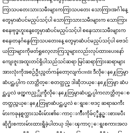
ကြာသပတေးသားသမီးများကကြာသပတေး သောကြာ၊အင်္ဂါနေ့
တွေမှာဆံပင်မညှပ်သင့်ပါ သောကြာသားသမီးများက သောကြာ၊
စနေ၊ဗုဒ္ဓဟူးနေ့တွေမှာဆံပင်မညှပ်သင့်ပါ စနေ၊သားသမီးများက
စနေ၊တနင်္ဂနွေ၊ကြာသပတေးနေ့ တွေမှာဆံပင်မညှပ်သင့်ပါ ဗေဒင်
ယတြာများကိုဖတ်ရှုလေ့လာကြသူများလည်းလုပ်ထားပေးနော်
ကျေးဇူးအထူးတင်ရှိပါသည်သင်ဆရာ မြင်ဆရာကြားဆရာများ
အားလုံးကိုအစဉ်ဦးညွှတ်ကန်တော့လျက်credit ဒီလိုေန႔ေတြမွာ
ဆံပင္ညႇပ္ပါက လာဘ္တိတ္ေစတတ္သည္ ဒါဆိုဘယ္ေန႔ေတြမွာ ဆံပ
င္ညႇပ္မလဲ ဖတ္ၾကည့္လိုက္ဒီလိုေန႔ေတြမွာဆံပင္ညႇပ္ပါကလာဘ္တိတ္ေစ
တတ္သည္ဘယ္ေန႔ေတြမွာဆံပင္ညႇပ္မလဲ ေရွးေဗဒင္ ဆရာႀကီး
မ်ားကခုနစ္ရက္သားသမီးမ်ား၏ေကာင္းက်ိဳးကိုခ်င့္ခ်ိန္စဥ္းစားၿပီး
ဆို႐ိုးစကားမ်ားထားရွိခဲ့ပါတယ္ ဒါ့ေၾကာင့္ေရွးစကားအလ