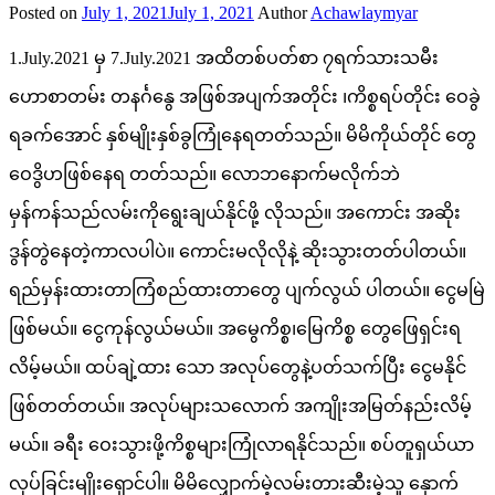
Posted on
July 1, 2021
July 1, 2021
Author
Achawlaymyar
1.July.2021 မှ 7.July.2021 အထိတစ်ပတ်စာ ၇ရက်သားသမီး
ဟောစာတမ်း တနင်္ဂနွေ အဖြစ်အပျက်အတိုင်း ၊ကိစ္စရပ်တိုင်း ဝေခွဲ
ရခက်အောင် နှစ်မျိုးနှစ်ခွကြုံနေရတတ်သည်။ မိမိကိုယ်တိုင် တွေ
ဝေဒွိဟဖြစ်နေရ တတ်သည်။ လောဘနောက်မလိုက်ဘဲ
မှန်ကန်သည်လမ်းကိုရွေးချယ်နိုင်ဖို့ လိုသည်။ အကောင်း အဆိုး
ဒွန်တွဲနေတဲ့ကာလပါပဲ။ ကောင်းမလိုလိုနဲ့ ဆိုးသွားတတ်ပါတယ်။
ရည်မှန်းထားတာကြံစည်ထားတာတွေ ပျက်လွယ် ပါတယ်။ ငွေမမြဲ
ဖြစ်မယ်။ ငွေကုန်လွယ်မယ်။ အမွေကိစ္စ၊မြေကိစ္စ တွေဖြေရှင်းရ
လိမ့်မယ်။ ထပ်ချဲ့ထား သော အလုပ်တွေနဲ့ပတ်သက်ပြီး ငွေမနိုင်
ဖြစ်တတ်တယ်။ အလုပ်များသလောက် အကျိုးအမြတ်နည်းလိမ့်
မယ်။ ခရီး ဝေးသွားဖို့ကိစ္စများကြုံလာရနိုင်သည်။ စပ်တူရှယ်ယာ
လုပ်ခြင်းမျိုးရှောင်ပါ။ မိမိလျှောက်မဲ့လမ်းတားဆီးမဲ့သူ နှောက်