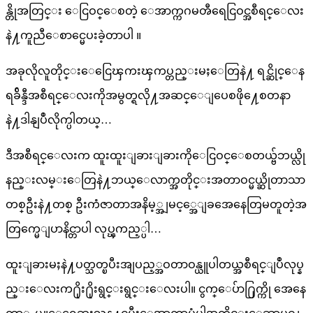
န္တိုအတြင္း ေငြဝင္ေစတဲ့ ေအာက္ကဂမၻီရေငြဝင္အစီရင္ေလး
နဲ႔ကူညီေစာင္မေပးခဲ့တာပါ ။
အခုလိုလူတိုင္းေငြေၾကးၾကပ္တည္းမႈေတြနဲ႔ ရင္ဆိုင္ေန
ရခ်ိန္ဒီအစီရင္ေလးကိုအမွတ္ရလို႔အဆင္ေျပေစဖို႔ေစတနာ
နဲ႔ဒါနျပဳလိုက္ပါတယ္…
ဒီအစီရင္ေလးက ထူးထူးျခားျခားကိုေငြဝင္ေစတယ္ဗ်ဘယ္လို
နည္းလမ္းေတြနဲ႔ဘယ္ေလာက္အတိုင္းအတာဝင္မယ္ဆိုတာသာ
တစ္ဦးနဲ႔တစ္ ဦးကံဇာတာအနိမ့္အျမင့္အေျခအေနေတြမတူတဲ့အ
တြက္မေျပာနိင္တာပါ လုပ္ၾကည့္ပါ…
ထူးျခားမႈနဲ႔ပတ္သတ္ၿပီးအျပည့္အဝတာဝန္ယူပါတယ္အစီရင္ျပဳလုပ္န
ည္းေလးက႐ိုး႐ိုးရွင္းရွင္းေလးပါ။ ငွက္ေပ်ာ႐ြက္ကို အေနေ