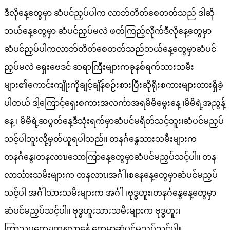
ဒီလိုနေ့တွေမှာ ဆံပင်ညှပ်ပါက လာဘ်တိတ်စေတတ်သည် ဒါဆို
ဘယ်နေ့တွေမှာ ဆံပင်ညှပ်မလဲ ဖတ်ကြည့်လိုက်ဒီလိုနေ့တွေမှာ
ဆံပင်ညှပ်ပါကလာဘ်တိတ်စေတတ်သည်ဘယ်နေ့တွေမှာဆံပင်
ညှပ်မလဲ ရှေးဗေဒင် ဆရာကြီးများကခုနစ်ရက်သားသမီး
များ၏ကောင်းကျိုးကိုချင့်ချိန်စဉ်းစားပြီးဆိုရိုးစကားများထားရှိခဲ့
ပါတယ် ဒါ့ကြောင့်ရှေးစကားအလင်္ကာအရမိမိမွေးနေ့ ၊မိမိရဲ့အညွန့်
နေ့ ၊ မိမိရဲ့ဆပွတ်နေ့ဒီသုံးရက်မှာဆံပင်မရိတ်သင့်ဘူး၊ဆံပင်မညှပ်
သင့်ပါဘူးလို့မှတ်ယူရပါသည်။ တနင်္ဂနွေသားသမီးများက
တနင်္ဂနွေ၊တနလာၤ၊သောကြာနေ့တွေမှာဆံပင်မညှပ်သင့်ပါ။ တန
လာင်္သားသမီးများက တနလာၤ၊အင်္ဂါ၊စနေနေ့တွေမှာဆံပင်မညှပ်
သင့်ပါ အင်္ဂါသားသမီးများက အင်္ဂါ ၊ဗုဒ္ဓဟူး၊တနင်္ဂနွေနေ့တွေမှာ
ဆံပင်မညှပ်သင့်ပါ။ ဗုဒ္ဓဟူးသားသမီးများက ဗုဒ္ဓဟူး၊
ကြာသပတေး၊တနလာင်္နေ့ တွေမှာဆံပင်မညှပ်သင့်ပါ။