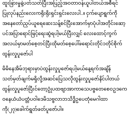
ထူးခြားမှုနဲ့ပတ်သတ်ပြီးအပြည့်အဝတာဝန်ယူပါတယ်အစီရင်
ပြုလုပ်နည်းလေးကရိုးရိုးရှင်းရှင်းလေးပါ..။ ငှက်ပျောရွက်ကို
အနေတော်ညှပ်ယူရေဆေးသန့်စင်ပြီးအောက်မှာပုံပါအတိုင်းဆော့
ပင်အပြာရောင်ဖြင့်ရေးဆွဲရပါ့မယ်ပြီးလျှင် လေးထောင့်ကွက်
အလယ်မှာမတ်စေ့တင်ပြီးထိုမတ်စေ့ပေါ်ဖရောင်းတိုင်၁တိုင်စိုက်
ထွန်းလှုပူဇော်ပါ
မိမိနေအိမ်ဘုရားမှာပဲထွန်းလှုပူဇော်ရပါ့မယ်နေ့ရက်အချိန်
သတ်မှတ်ချက်မရှိလို့အဆင်ပြေသလိုထွန်းလှုပူဇော်နိင်ပါတယ်
ထွန်းလှုပူဇော်ပြီးင်တော့ဥုံပထဗျာအာကာသေပဗ္ဗတေစေဝဥဒကေ
ဝနေယံယံပတ္တံပဝါဒေမိသဗ္ဗလာဘသိဒ္ဓိဥပေတုံမေဂါထာ
ကို(၂၇)ခေါက်ရွတ်ဖတ်ပူဇော်ပါ။