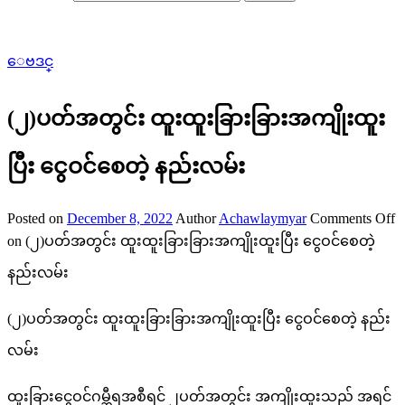
ေဗဒင္
(၂)ပတ်အတွင်း ထူးထူးခြားခြားအကျိုးထူး
ပြီး ငွေဝင်စေတဲ့ နည်းလမ်း
Posted on
December 8, 2022
Author
Achawlaymyar
Comments Off
on (၂)ပတ်အတွင်း ထူးထူးခြားခြားအကျိုးထူးပြီး ငွေဝင်စေတဲ့
နည်းလမ်း
(၂)ပတ်အတွင်း ထူးထူးခြားခြားအကျိုးထူးပြီး ငွေဝင်စေတဲ့ နည်း
လမ်း
ထူးခြားငွေဝင်ဂမ္ဘီရအစီရင် ၂ပတ်အတွင်း အကျိုးထူးသည် အရင်