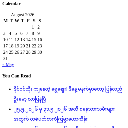
Calendar
August 2026
M
T
W
T
F
S
S
1
2
3
4
5
6
7
8
9
10
11
12
13
14
15
16
17
18
19
20
21
22
23
24
25
26
27
28
29
30
31
« May
You Can Read
ဒိုင်ဗင်ထိုး ကျနေတဲ့ ရွှေဈေး! ဒီနေ့ မနက်မှာတော့ ပြန်လည်
ဦးမော့ လာပြန်ပြီ
၂၅.၅.၂၀၂၆ မှ ၃၁.၅.၂၀၂၆ အထိ စနေသားသမီးများ
အတွက် တစ်ပတ်စာကံကြမ္မာဟောကိန်း