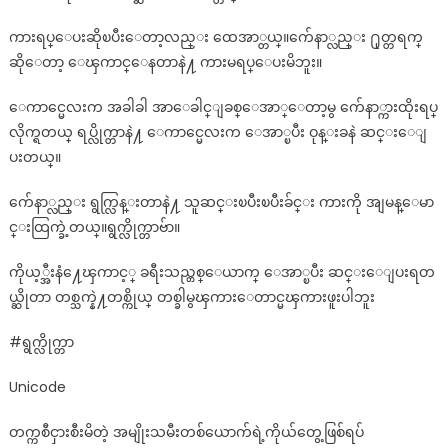
ကားရပ္ေပးဆိုၿပီးေတာ့လည္း ထေအာ္တယ္။က်ေနာ္လည္း ႐ုတ္တရက္
ဆိုေတာ့ ေၾကာင္ေနတာနဲ႔ ကားမရပ္ေပးမိဘူး။
ေကာင္မေလးက အခါခါ အာေခါင္ျခစ္ေအာ္ေတာ့မွ က်ေနာ္ကားထိုးရပ္
လိုက္ရတယ္ ရပ္လိုက္တာနဲ႔ ေကာင္မေလးက ေအာ္ၿပီး ဝုန္းခနဲ ဆင္းေျ
ပးတယ္။
က်ေနာ္လည္း ရွက္လြန္းတာနဲ႔ သူဆင္းၿပီးၿပီးခ်င္း ကားကို အျမန္ေမာ
င္းထြက္ခဲ့တယ္။ရွက္လိုက္တာဗ်ာ။
ကိုယ့္အီးနံ႔ေၾကာင့္ ခရီးသည္တစ္ေယာက္ ေအာ္ၿပီး ဆင္းေျပးရတ
ယ္ဆိုတာ တစ္သက္နဲ႔တစ္ကိုယ္ တစ္ခါမွၾကားေတာင္မၾကားဖူးပါဘူး
#ရွက္လိုက္တာ
Unicode
တက္ကစီငှားစီးမိတဲ့ အမျိုးသမီးတစ်ယောက်ရဲ့ကိုယ်တွေ့ဖြစ်ရပ်