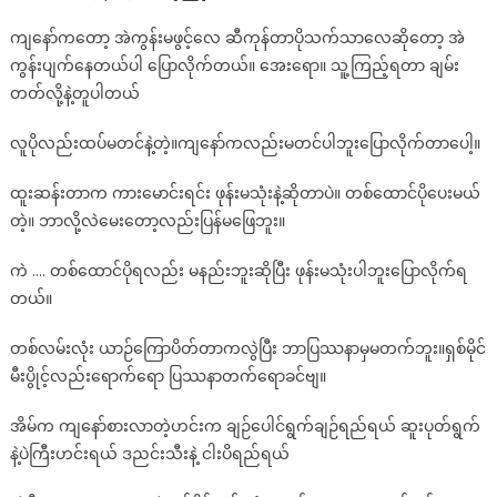
ကျနော်ကတော့ အဲကွန်းမဖွင့်လေ ဆီကုန်တာပိုသက်သာလေဆိုတော့ အဲ
ကွန်းပျက်နေတယ်ပါ ပြောလိုက်တယ်။ အေးရော။ သူ့ကြည့်ရတာ ချမ်း
တတ်လို့နဲ့တူပါတယ်
လူပိုလည်းထပ်မတင်နဲ့တဲ့။ကျနော်ကလည်းမတင်ပါဘူးပြောလိုက်တာပေါ့။
ထူးဆန်းတာက ကားမောင်းရင်း ဖုန်းမသုံးနဲ့ဆိုတာပဲ။ တစ်ထောင်ပိုပေးမယ်
တဲ့။ ဘာလို့လဲမေးတော့လည်းပြန်မဖြေဘူး။
ကဲ …. တစ်ထောင်ပိုရလည်း မနည်းဘူးဆိုပြီး ဖုန်းမသုံးပါဘူးပြောလိုက်ရ
တယ်။
တစ်လမ်းလုံး ယာဉ်ကြောပိတ်တာကလွဲပြီး ဘာပြဿနာမှမတက်ဘူး။ရှစ်မိုင်
မီးပွိုင့်လည်းရောက်ရော ပြဿနာတက်ရောခင်ဗျ။
အိမ်က ကျနော်စားလာတဲ့ဟင်းက ချဉ်ပေါင်ရွက်ချဉ်ရည်ရယ် ဆူးပုတ်ရွက်
နဲ့ပဲကြီးဟင်းရယ် ဒညင်းသီးနဲ့ ငါးပိရည်ရယ်