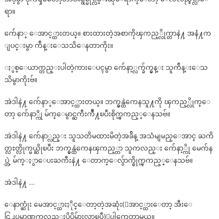
ရာ။
က်ေနာ္ ေအာင့္ထားတယ္။ စားထားတဲ့အစာကိုၾကည့္လိုက္တာနဲ႔ အနံ႔က
ျပင္းမွာ က်ိန္းေသသိေနတာကိုး။
ႏွစ္ေယာက္တည္းပါတဲ့ကားေပၚမွာ က်ေနာ့္လက္ခ်က္မွန္း သူက်ိန္းေသ
သိမွာကိုးဗ်။
အဲဒါနဲ႔ က်ေနာ္ေအာင့္ထားတယ္။ ဘက္မွန္ထဲကေနသူ႔ကို ၾကည့္လိုက္ေ
တာ့ က်ေနာ္ကို မ်က္ေမွာင္ႀကီးက်ဳံ႔ၿပီးစိုက္ၾကည့္ေနသဗ်။
အဲဒါနဲ႔ က်ေနာ္လည္း သူသတိမထားမိတဲ့အခ်ိန္ အသံမျမည္ေအာင္ ႀကိ
တ္လႊတ္လိုက္မယ္ဆိုၿပီး ဘက္မွန္ထဲကေနၾကည့္တာ သူကလည္း က်ေနာ့္ကို မေက်န
ပ္တဲ့ မ်က္ႏွာေပးႀကီးနဲ႔ ေတာက္ေလွ်ာက္စိုက္ၾကည့္ေနသဗ်။
အဲဒါနဲ႔ ….
ေနာက္ဆုံး မေအာင့္ထားႏိုင္ေတာ့တဲ့အဆုံး(ေအာင့္ထားေတာ့ အီးေ
ငြ႕ပမာဏကလည္းပိုပိုမ်ားလာၿပီ)ေပါက္ရေတာ့မယ္။