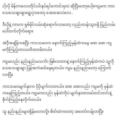
ငါ့လို မိန်းကလေးတိုင်းပါးနပ်ရင်ကောင်းမှာပဲ ဆိုပြီးတော့ပေါ့။ကျမက ကား
သေသေချာချာရွေးငှားတော့ အေးဆေးပဲလေ…
ဒီလိုနဲ့ ကားက ရှစ်မိုင်လမ်းဆုံရောက်လာတော့ လှည်းတန်းသွားဖို့ ပြည်လမ်း
ပေါ်တက်လိုက်ရော။
အဲဒီ့အချိန်ကစပြီး ကားသမားက နောက်ကြည့်မှန်ထဲကနေ ခဏ ခဏ ကျ
မကိုကြည့်တာသတိထားမိတယ်။
ကျမလည်း နည်းနည်းမသင်္ကာ ဖြစ်လာတာနဲ့ နောက်ကြည့်မှန်ထဲကပဲ သူ့ကို
သေသေချာချာ ပြန်အကဲခတ်နေရတယ်။ ကျမ နည်းနည်းတော့ ကြောက်
လာပြီ။
ကားသမားမျက်နှာက ပိုပိုပျက်လာတယ်။ ခဏ ခဏလည်း ကျမကို မှန်ထဲ
ကနေကြည့်တယ်။ ကျမကလည်း မှန်ထဲကိုပဲ မျက်နှာထားခပ်တင်းတင်းနဲ့
စိုက်ကြည့်နေလိုက်တယ်။
သူ နည်းနည်းများရှိန်မလားလို့။ စိတ်ထဲကတော့ အတော်လန့်လာပြီ။