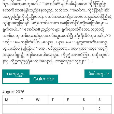
ကွာ…ဒါတော့မရဘူးနော်…” ” ကောင်မ!!! နှုတ်ခမ်းနီဗူးလေး ကိုင်ကြည့်ရုံ
လေးကိုဘာအဖြစ်သည်းနေလည်း…ညည်းက…””မောင်က…ကိုင်ပြီးရင် ဆိုး
တော့မှာကြီးကိုလို့…ပြီးတော့…မောင်ကယောင်္ကျားလေးလေနှုတ်ခမ်းနီကြီးနဲ့
သူများတွေမြင်ရင်…မရဲ့ကောင်လေးက အခြောက်ကြီးလို့အပြောခံရမှာ မ
ရှက်တယ်…” ” အောင်မာ!! ညည်းကများ ရှက်ရတယ်ရှိသေး..ညည်းတို့
အစစ်မတွေ တစ်ယောက်မှမကောင်းဘူး..တော်ပြီ…ကိုကို့ဆီပဲသွားမယ်….”😏
” ငင့် ” ” မမ တစ္ခါထဲပါဗ်ာ…ေနာ္….ေနာ္…မမ ” ” ရွက္စရာႀကီးေမာင္ရ
ယ္….မဆိုးပါနဲ႔ကြာ…” ” မက… ၿငိဳညင္တာလား… မမေျပာေတာ့ေမာင့္ကို
အရမ္းခ်စ္တယ္ဆို တစ္ခါေလးပါေနာ္မမ… ကိုင္႐ုံေလးပဲကြာ… မဆိုးဘူးေ
နာ္…ကိုင္ၾကည့္႐ုံေလးပဲေနာ္… ဘာမွလည္းလုပ္ဘူး ” […]
Post
မတည့္တာကိုမွ စားခ်င္ျပီး တခုခုျဖစ္မွာ စိုးရိမ္သူမ်ားအတြက္… အႏၲရာယ္ကင္းေအာင္ စားနည္းမ်ား
မိခင်အတွက် ငွေတစ်ပြားမှမထုတ်တဲ့ သားဖြစ်သူရဲ့ စိတ်သဘောထားအမှန်ကို မေးကြည့်လိုက်သောအခါ
Calendar
navigation
August 2026
M
T
W
T
F
S
S
1
2