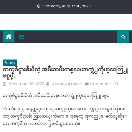
Skip
Saturday, August 08, 2026
to
content
Funny
တကၠစီငွားစီးမိတဲ့ အမ်ိဳးသမီးတစ္ေယာက္ရဲ႕ကိုယ္ေတြ႕ျ
ဖစ္ရပ္…
Posted
Author
on
December 18, 2022
Achawlaymyar
Comments Off
on
တ
တကၠစီငွားစီးမိတဲ့ အမ်ိဳးသမီးတစ္ေယာက္ရဲ႕ကိုယ္ေတြ႕ျဖစ္ရပ္
ကၠ
စီ
က်မ ဒီေန႔ ေန႔ခင္း ေျမာက္ဥကၠလာကေန လွည္းတန္းသြားေ
ငွား
တာ့ တကၠစီငွားစီးသြားတယ္။က်မက ေဖ့စဖုတ္ ၾကည့္ေနက်လူဆိုေ
စီး
တာ့ တကၠစီကို ေသခ်ာေ႐ြးၿပီးငွားရတယ္။
မိ
တဲ့