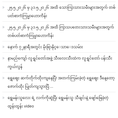
၂၅.၅.၂၀၂၆ မှ ၃၁.၅.၂၀၂၆ အထိ သောကြာသားသမီးများအတွက် တစ်
ပတ်စာကံကြမ္မာဟောကိန်း
၂၅.၅.၂၀၂၆ မှ ၃၁.၅.၂၀၂၆ အထိ ကြာသပတေးသားသမီးများအတွက်
တစ်ပတ်စာကံကြမ္မာဟောကိန်း
နောက် ၇၂နာရီအတွင်း မိုးရြာနိုင္ေသာေဒသမ်ား
နာမည်ကျော် လူရွှင်တော်အဖွဲ့ သီးလေးသီးထဲက လူရွှင်တော် ပန်းသီး
ကွယ်လွန်
ရွှေဈေး ဆက်တိုက်ထိုးကျနေပြီ! အတက်ကြမ်းခဲ့တဲ့ ရွှေဈေး ဒီနေ့တော့
ဇောက်ထိုး ပြုတ်ကျသွားပြီ ….
ရွှေမန်းသူလေး ရဲ့ လက်ကိုဆွဲပြီး ရွှေမန်းသူ သီချင်းနဲ့ ဖျော်ဖြေခဲ့တဲ့
ထွန်းထွန်း video