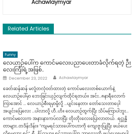
Achawlaymyar
Related Articles
Funny
လေယာဉ်ပေါ်က ကောင်မလေးပညာပေးတာခံလိုက်ရတဲ့ ဉီး
လေးကြီးရဲ့အဖြစ်..
Author
Posted
Achawlaymyar
December 23, 2022
on
ခေတ်ဆန်ဆန် မလုံ့တလုံဝတ်ထားတဲ့ ကောင်မလေးတစ်ယောက်နဲ့
လေယာဉ်ပေါ်မှာ ဘေးခြင်းယှဉ်လျက်ထိုင်ရတယ်။ အင်း…၈နာရီလောက်
ကြာအောင် … လေယာဉ်စီးရမှာမို့လို့ …ပျင်းနေတာ၊ တော်သေးတာပေ့ါ
အပျင်းပြေလေး …ပါလာလို့ ဟီ..ဟိ။ လေယာဉ်ထွက်ပြီး သိပ်မကြာပါဘူး…
ကောင်မလေးက အနားနားကပ်လာပြီး တိုးတိုးလေးပြောလာတယ်. .ရင္ခုန္မိ
တာများ..တဒိန်းဒိန်း။ “ကျမရင်သားပေါ်ကဟာကို ကျေးဇူးပြုပြီး ဖယ်ပေး
လို့ရမလား ရှင်” ရွှီ…နိပ်သဟ။ ရင်သားပေါ်က ဘာလေးကို ဖယ်ပေးရမှာပါ