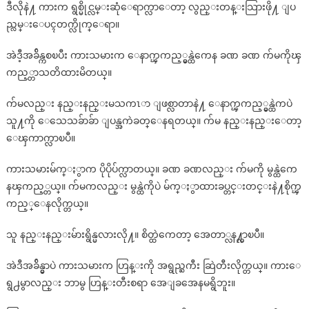
ဒီလိုနဲ႔ ကားက ရွစ္မိုင္လမ္းဆုံေရာက္လာေတာ့ လွည္းတန္းသြားဖို႔ ျပ
ည္လမ္းေပၚတက္လိုက္ေရာ။
အဲဒီ့အခ်ိန္ကစၿပီး ကားသမားက ေနာက္ၾကည့္မွန္ထဲကေန ခဏ ခဏ က်မကိုၾ
ကည့္တာသတိထားမိတယ္။
က်မလည္း နည္းနည္းမသကၤာ ျဖစ္လာတာနဲ႔ ေနာက္ၾကည့္မွန္ထဲကပဲ
သူ႔ကို ေသေသခ်ာခ်ာ ျပန္အကဲခတ္ေနရတယ္။ က်မ နည္းနည္းေတာ့
ေၾကာက္လာၿပီ။
ကားသမားမ်က္ႏွာက ပိုပိုပ်က္လာတယ္။ ခဏ ခဏလည္း က်မကို မွန္ထဲကေ
နၾကည့္တယ္။ က်မကလည္း မွန္ထဲကိုပဲ မ်က္ႏွာထားခပ္တင္းတင္းနဲ႔စိုက္ၾ
ကည့္ေနလိုက္တယ္။
သူ နည္းနည္းမ်ားရွိန္မလားလို႔။ စိတ္ထဲကေတာ့ အေတာ္လန႔္လာၿပီ။
အဲဒီအခ်ိန္မွာပဲ ကားသမားက ဟြန္းကို အရွည္ႀကီး ဆြဲတီးလိုက္တယ္။ ကားေ
ရွ႕မွာလည္း ဘာမွ ဟြန္းတီးစရာ အေျခအေနမရွိဘူး။