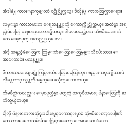
အဲဒါနဲ႔ ကားေနာက္ခန္းထဲ ဝင္ထိုင္လိုက္တယ္။ ဒီလိုနဲ႔ ကားစထြက္လာေရာ။
လမ္းမွာ ကားသမားက ေရသန႔္ဘူးကို ေကာက္ကိုင္လိုက္တယ္။ အထဲမွာ အရ
ည္မဲမဲေတြ တစ္ဝက္ေလာက္ရွိတယ္။ ဒါေပမယ့္က်မက သိၿပီးသား။ က်
မက ေဖ့စဖုတ္ ၾကည့္တယ္ေလ။
အဲဒီ့ အရည္မဲမဲေတြက ကြမ္းတံေတြးေတြမွန္း သိၿပီးသား။ ေ
အးေဆးပဲ။ မလန႔္ဘူး။
ဒီကားသမား အျပင္ကို ကြမ္းတံေတြးမေထြးဘူး။ စည္းကမ္းရွိသားပဲ
လို႔ေတာင္ သူ႔ကိုအမွတ္ေပးလိုက္ေသးတယ္။
က်မစိတ္ထဲကလည္း ေဖ့စဖုတ္ထဲမွာ ဖတ္ရတဲ့ တကၠစီသမားျပႆနာေတြကို ႀ
ကိတ္ရယ္မိတယ္။
ငါ့လို မိန္းကေလးတိုင္းပါးနပ္ရင္ေကာင္းမွာပဲ ဆိုၿပီးေတာ့ေပါ့။က်
မက ကားေသေသခ်ာခ်ာေ႐ြးငွားေတာ့ ေအးေဆးပဲေလ…