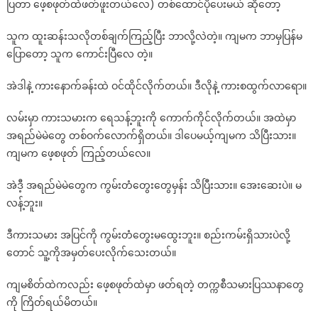
ပြတာ ဖေ့စဖုတ်ထဲဖတ်ဖူးတယ်လေ) တစ်ထောင်ပိုပေးမယ် ဆိုတော့
သူက ထူးဆန်းသလိုတစ်ချက်ကြည့်ပြီး ဘာလို့လဲတဲ့။ ကျမက ဘာမှပြန်မ
ပြောတော့ သူက ကောင်းပြီလေ တဲ့။
အဲဒါနဲ့ ကားနောက်ခန်းထဲ ဝင်ထိုင်လိုက်တယ်။ ဒီလိုနဲ့ ကားစထွက်လာရော။
လမ်းမှာ ကားသမားက ရေသန့်ဘူးကို ကောက်ကိုင်လိုက်တယ်။ အထဲမှာ
အရည်မဲမဲတွေ တစ်ဝက်လောက်ရှိတယ်။ ဒါပေမယ့်ကျမက သိပြီးသား။
ကျမက ဖေ့စဖုတ် ကြည့်တယ်လေ။
အဲဒီ့ အရည်မဲမဲတွေက ကွမ်းတံတွေးတွေမှန်း သိပြီးသား။ အေးဆေးပဲ။ မ
လန့်ဘူး။
ဒီကားသမား အပြင်ကို ကွမ်းတံတွေးမထွေးဘူး။ စည်းကမ်းရှိသားပဲလို့
တောင် သူ့ကိုအမှတ်ပေးလိုက်သေးတယ်။
ကျမစိတ်ထဲကလည်း ဖေ့စဖုတ်ထဲမှာ ဖတ်ရတဲ့ တက္ကစီသမားပြဿနာတွေ
ကို ကြိတ်ရယ်မိတယ်။