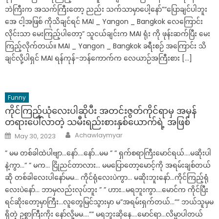
ဘဲကြီးက အသက်ကြီးတော့ ညည်း သက်သာမှာပေါ့နော်”“ပြောချင်ပါဘူး
အေ ငါ့အဖြစ် ကိုသိချင်ရင် MAI _ Yangon _ Bangkok လေကြောင်း
လိုင်းသာ မေးကြည့်ပါတော့” သူငယ်ချင်းက MAI ရုံး ကို ဖုန်းဆက်ပြီး မေး
ကြည့်လိုက်တယ်။ MAI _ Yangon _ Bangkok ခရီးစဉ် အကြောင်း သိ
ချင်လို့ပါရှင် MAI ရန်ကုန်-ဘန်ကောက်က လေယာဉ်အကြီးစား […]
Funny
ကိုင်ကြည့်ယုံလေးပါဆိုပီး အတင်းဇွတ်ကိုင်ရာမှ အမှန်
တရားပေါ်လာတဲ့ သမီးရည်းစားနှစ်ယောက်ရဲ့ အဖြစ်
Author
Posted
Achawlaymyar
May 30, 2023
on
” မမ တစ်ခါထဲပါဗျာ…နော်….နော်…မမ ” ” ရှက်စရာကြီးမောင်ရယ်….မဆိုးပါ
နဲ့ကွာ…” ” မက… ငြိုညင်တာလား… မမပြောတော့မောင့်ကို အရမ်းချစ်တယ်
ဆို တစ်ခါလေးပါနော်မမ… ကိုင်ရုံလေးပဲကွာ… မဆိုးဘူးနော်…ကိုင်ကြည့်ရုံ
လေးပဲနော်… ဘာမှလည်းလုပ်ဘူး ” ” ဟား…မရဘူးကွာ….မောင်က ကိုင်ပြီး
ရင်ဆိုးတော့မှာကြီး…လူတွေမြင်သွားမှာ မ”အရမ်းရှက်တယ်…”” ဘယ်သူမှမ
ရှိတဲ့ ဥစ္စာကြီးကိုး နော်လို့မမ….”” မရဘူးဆိုနေ….မောင်ရာ…လိမ္မာပါတယ်