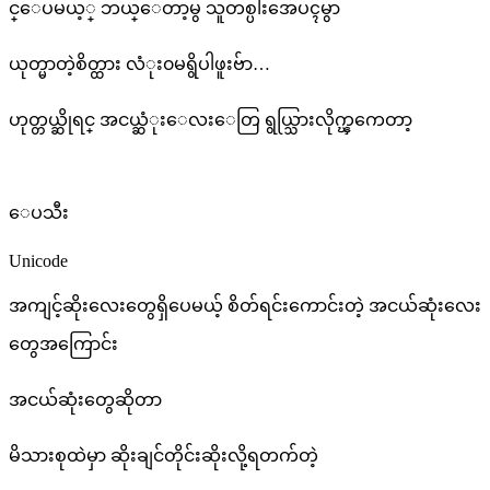
င္ေပမယ့္ ဘယ္ေတာ့မွ သူတစ္ပါးအေပၚမွာ
ယုတ္မာတဲ့စိတ္ထား လံုး၀မရွိပါဖူးဗ်ာ…
ဟုတ္တယ္ဆိုရင္ အငယ္ဆံုးေလးေတြ ရွယ္သြားလိုက္ၾကေတာ့
ေပသီး
Unicode
အကျင့်ဆိုးလေးတွေရှိပေမယ့် စိတ်ရင်းကောင်းတဲ့ အငယ်ဆုံးလေး
တွေအကြောင်း
အငယ်ဆုံးတွေဆိုတာ
မိသားစုထဲမှာ ဆိုးချင်တိုင်းဆိုးလို့ရတက်တဲ့