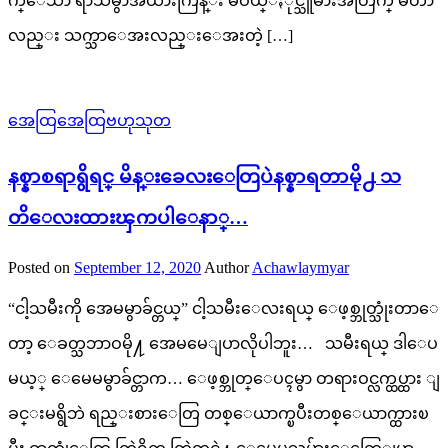
က္ေသာ ရာသီမွာအဲယားကြန္း မဝယ္ႏိုင္သူမ်ားအတြက္ မီတာ
လည္း သက္သာေအးလည္းေအးတဲ့ […]
အေထြအေထြဗဟုသုတ
နစ္နာစရာရွိရင္ မိန္းခေလးေတြပဲနစ္နာရတာမို႕ သ
တိေလးထားၾကပါေနာ္…
Posted on
September 12, 2020
Author
Achawlaymyar
“ငါ့သမီးကို အေမမွာခ်င္တယ္” ငါ့သမီးေလးရယ္ ေဖ့စ္ဘုတ္သုံးတာေ
တာ့ ေခတ္သဘာဝမို႔ အေမမေျပာလိုပါဘူး… သမီးရယ္ ဒါေပ
မယ့္ ေမေမမွာခ်င္တာက… ေဖ့စ္ဘုတ္ေပၚမွာ တရားဝင္လက္ထပ္ထား ျ
ခင္းမရွိဘဲ ရည္းစားေတြ တစ္ေယာက္ၿပီးတစ္ေယာက္ထားၿ