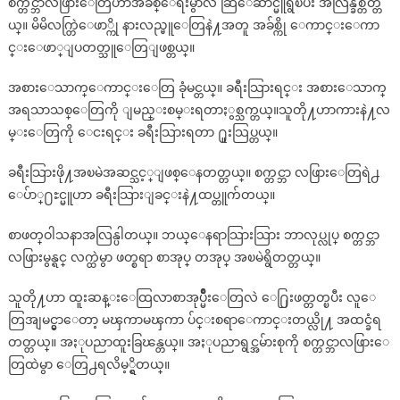
စက္တင္ဘာလဖြားေတြဟာအခ်စ္ေရးမွာလဲ ဆြဲေဆာင္မူရွိၿပီး အလြန္ခ်စ္တတ္တ
ယ္။ မိမိလက္တြဲေဖာ္ကို နားလည္မူေတြနဲ႔အတူ အခ်စ္ကို ေကာင္းေကာ
င္းေဖာ္ျပတတ္သူေတြျဖစ္တယ္။
အစားေသာက္ေကာင္းေတြ ခုံမင္တယ္။ ခရီးသြားရင္း အစားေသာက္
အရသာသစ္ေတြကို ျမည္းစမ္းရတာႏွစ္သက္တယ္။သူတို႔ဟာကားနဲ႔လ
မ္းေတြကို ေငးရင္း ခရီးသြားရတာ ႐ူးသြပ္တယ္။
ခရီးသြားဖို႔အၿမဲအဆင္သင့္ျဖစ္ေနတတ္တယ္။ စက္တင္ဘာ လဖြားေတြရဲ႕
ေပ်ာ္႐ႊင္မူဟာ ခရီးသြားျခင္းနဲ႔ထပ္တူက်တယ္။
စာဖတ္ဝါသနာအလြန္ပါတယ္။ ဘယ္ေနရာသြားသြား ဘာလုပ္လုပ္ စက္တင္ဘာ
လဖြားမွန္ရင္ လက္ထဲမွာ ဖတ္စရာ စာအုပ္ တအုပ္ အၿမဲရွိတတ္တယ္။
သူတို႔ဟာ ထူးဆန္းေထြလာစာအုပ္မ်ိဳးေတြလဲ ေ႐ြးဖတ္တတ္ၿပီး လူေ
တြအျမင္မွာေတာ့ မၾကာမၾကာ ပ်င္းစရာေကာင္းတယ္လို႔ အထင္ခံရ
တတ္တယ္။ အႏုပညာထူးခြၽန္တယ္။ အႏုပညာရွင္အမ်ားစုကို စက္တင္ဘာလဖြားေ
တြထဲမွာ ေတြ႕ရလိမ့္ရွိတယ္။