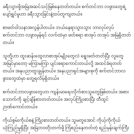
ခရီးသွားဖို့အမြဲအဆင်သင့်ဖြစ်နေတတ်တယ်။ စက်တင်ဘာ လဖွားတွေရဲ့
ပျော်ရွှင်မူဟာ ခရီးသွားခြင်းနဲ့ထပ်တူကျတယ်။
စာဖတ်ဝါသနာအလွန်ပါတယ်။ ဘယ်နေရာသွားသွား ဘာလုပ်လုပ်
စက်တင်ဘာ လဖွားမှန်ရင် လက်ထဲမှာ ဖတ်စရာ စာအုပ် တအုပ် အမြဲရှိတတ်
တယ်။
သူတို့ဟာ ထူးဆန်းထွေလာစာအုပ်မျိုးတွေလဲ ရွေးဖတ်တတ်ပြီး လူတွေ
အမြင်မှာတော့ မကြာမကြာ ပျင်းစရာကောင်းတယ်လို့ အထင်ခံရတတ်
တယ်။ အနုပညာထူးချွန်တယ်။ အနုပညာရှင်အများစုကို စက်တင်ဘာလ
ဖွားတွေထဲမှာ တွေ့ရလိမ့်ရှိတယ်။
စက်တင်ဘာလဖွားတွေဟာ ကျန်းမာရေးလိုက်စားသူတွေဖြစ်တယ်။ အစား
သောက်ကို ချင့်ချိန်စားတတ်တယ်။ အလုပ်ကြိုးစားပြီး တီထွင်
ဉာဏ်ကောင်းတယ်။
ကိုယ်စွမ်းကိုယ်စနဲ့ ကြိုးစားတတ်တယ်။ သူမတူအောင် ကိုယ့်ကိုကိုယ်
ယုံကြည်မူရှိပြီး အမြဲဘဝတိုးတက်ဖို့ ကြံစည်နေတတ်တဲ့ ရည်မှန်းချက်ကြီး