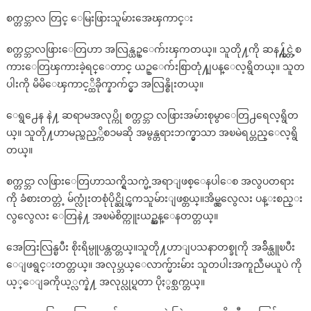
စက္တင္ဘာလ တြင္ ေမြးဖြားသူမ်ားအေၾကာင္း
စက္တင္ဘာလဖြားေတြဟာ အလြန္ယဥ္ေက်းၾကတယ္။ သူတို႔ကို ဆန႔္က်င္တဲ့စ
ကားေတြၾကားခဲ့ရင္ေတာင္ ယဥ္ေက်းစြာတုံ႔ျပန္ေလ့ရွိတယ္။ သူတ
ပါးကို မိမိေၾကာင့္ထိခိုက္နာက်င္မွာ အလြန္စိုးတယ္။
ေရွ႕ေန နဲ႔ ဆရာမအလုပ္ကို စက္တင္ဘာ လဖြားအမ်ားစုမွာေတြ႕ရေလ့ရွိတ
ယ္။ သူတို႔ဟာမည္သည့္ကိစၥမဆို အမွန္တရားဘက္မွာသာ အၿမဲရပ္တည္ေလ့ရွိ
တယ္။
စက္တင္ဘာ လဖြားေတြဟာသက္ရွိသက္မဲ့အရာျဖစ္ေနပါေစ အလွပတရား
ကို ခံစားတတ္တဲ့ မ်က္လုံးတစုံပိုင္ဆိုင္ၾကသူမ်ားျဖစ္တယ္။အိမ္လွလွေလး ပန္းစည္း
လွလွေလး ေတြနဲ႔ အၿမဲစိတ္ကူးယဥ္ဆန္ေနတတ္တယ္။
အေတြးလြန္ၿပီး စိုးရိမ္ပူပန္တတ္တယ္။သူတို႔ဟာျပသနာတစ္ခုကို အခ်ိန္ယူၿပီး
ေျဖရွင္းတတ္တယ္။ အလုပ္ဘယ္ေလာက္မ်ားမ်ား သူတပါးအကူညီမယူပဲ ကို
ယ့္ေျခကိုယ့္လက္နဲ႔ အလုပ္လုပ္ရတာ ပိုႏွစ္သက္တယ္။