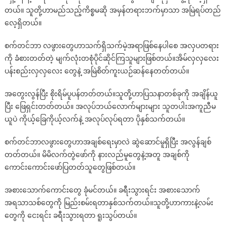
တယ်။ သူတို့ဟာမည်သည့်ကိစ္စမဆို အမှန်တရားဘက်မှာသာ အမြဲရပ်တည်
လေ့ရှိတယ်။
စက်တင်ဘာ လဖွားတွေဟာသက်ရှိသက်မဲ့အရာဖြစ်နေပါစေ အလှပတရား
ကို ခံစားတတ်တဲ့ မျက်လုံးတစုံပိုင်ဆိုင်ကြသူများဖြစ်တယ်။အိမ်လှလှလေး
ပန်းစည်းလှလှလေး တွေနဲ့ အမြဲစိတ်ကူးယဉ်ဆန်နေတတ်တယ်။
အတွေးလွန်ပြီး စိုးရိမ်ပူပန်တတ်တယ်။သူတို့ဟာပြသနာတစ်ခုကို အချိန်ယူ
ပြီး ဖြေရှင်းတတ်တယ်။ အလုပ်ဘယ်လောက်များများ သူတပါးအကူညီမ
ယူပဲ ကိုယ့်ခြေကိုယ့်လက်နဲ့ အလုပ်လုပ်ရတာ ပိုနှစ်သက်တယ်။
စက်တင်ဘာလဖွားတွေဟာအချစ်ရေးမှာလဲ ဆွဲဆောင်မူရှိပြီး အလွန်ချစ်
တတ်တယ်။ မိမိလက်တွဲဖော်ကို နားလည်မူတွေနဲ့အတူ အချစ်ကို
ကောင်းကောင်းဖော်ပြတတ်သူတွေဖြစ်တယ်။
အစားသောက်ကောင်းတွေ ခုံမင်တယ်။ ခရီးသွားရင်း အစားသောက်
အရသာသစ်တွေကို မြည်းစမ်းရတာနှစ်သက်တယ်။သူတို့ဟာကားနဲ့လမ်း
တွေကို ငေးရင်း ခရီးသွားရတာ ရူးသွပ်တယ်။