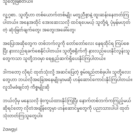
သူတွေဖြစ်တယ်။
လူ့ဂွစာ.. သူတို့ဟာ တစ်ယောက်တစ်မျိုး မတူညီစွာနဲ့ ထူးဆန်းနေတတ်ကြ
ပါတယ်။ အနေအထိုင် အေးဆေးသလို ထင်ရပေမယ့် သူတို့ရဲ့ ပုံမှန်မဟုတ်
တဲ့ ဆုံးဖြတ်ချက်တွေ၊ အတွေးအခေါ်တွေ၊
အပြောအဆိုတွေက တစ်ဘက်လူကို တော်တော်လေး နေရထိုင်ရ ကြပ်စေ
ပြီး နားလည်ရခက်စေနိုင်ပါတယ်။ သူတို့စရိုက်ကို နားလည်ပေးနိုင်လွန်းသူ
တွေကသာ သူတို့ဘဝမှာ ရေရှည်ဆက်ရှိပေးနိုင်ကြပါတယ်။
ဒါကတော့ လိုရင် ထုတ်သုံးလို့ အဆင်ပြေတဲ့ စွမ်းရည်တစ်ခုပါ။ သူတို့လေး
တွေဟာ ဘယ်လိုအခြေအနေမျိုးမှာမဆို ဟန်ဆောင်ကောင်းနိုင်ကြပါတယ်။
လူသိမခံချင်တဲ့ ကိစ္စမျိုးဆို
ဘယ်လိုမှ မနေသလို ဖုံးကွယ်ထားနိုင်ကြပြီး နောက်တစ်ဘက်ကကြည့်မယ်
ဆိုရင်တော့ လိုတဲအချိန်တွေမှာ ဟန်ဆောင်မှုတွေကို ပညာသားပါပါ ထုတ်
သုံးတတ်ကြသူတွေပါ။
Zawgyi