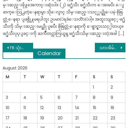
မ္းဆည္းဖို႔အေကာင္းဆုံးပါ။ (၂) ဖ႐ုံသီး ဖ႐ုံသီးက ေအးၿပီး ေျ
ခာက္ေသြ႕တဲ့ေနရာမွာ သိုေလွာင္ သိမ္းဆည္းသင့္တယ္ဆိုေပမဲ့ စိုစြ
တ္တဲ့ေနရာ ျဖစ္လို႔မရပါဘူး ဥပမာ(ေရခဲေသတၱာ)ေပါ့။ အထူးသျဖင့္ ဖ႐ုံ
သီးကို သိမ္းဆည္းမယ္ဆို ပူၿပီး စိုစြတ္တဲ့ေနရာကို ေရွာင္ရွားသင့္ပါတယ္။
ဖ႐ုံသီးပုပ္ျခင္းကို ႀကိဳတင္ကာကြယ္ရန္ ဖ႐ုံသီးသိမ္းဆည္းတဲ့အခါ […]
Post
FB သုံးတာ ဒီလိုပို့စ်မျိုးတွေကြောင့် ဘေလ် ကုန်ရကျိုး နပ်နေတာပါ…မျက်ရည်ခိုင်ရင်တော့ ဖတ်ကြည့်စေချင်တယ်
သားအိမ်မှာ ရေအိပ်တည်တာ ၊ဆီးကျောက်တည်တာ ကြောက်စရာမလိုတော့ပါ
Calendar
navigation
August 2026
M
T
W
T
F
S
S
1
2
3
4
5
6
7
8
9
10
11
12
13
14
15
16
17
18
19
20
21
22
23