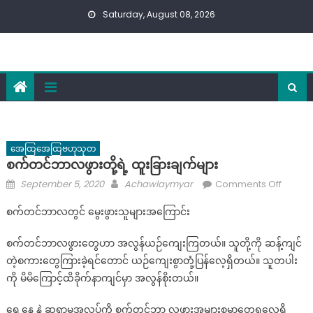
Skip
Saturday, August 08, 2026
to
content
အေထြအေထြဗဟုသုတ
စက်တင်ဘာလဖွားတို့ရဲ့ ထူးခြားချက်များ
Posted
Author
on
September 5, 2020
Achawlaymyar
Comments Off
on
စက်တ
စက်တင်ဘာလတွင် မွေးဖွားသူများအကြောင်း
ဖွား
တို့
စက်တင်ဘာလဖွားတွေဟာ အလွန်ယဉ်ကျေးကြတယ်။ သူတို့ကို ဆန့်ကျင်
ရဲ့
တဲ့စကားတွေကြားခဲ့ရင်တောင် ယဉ်ကျေးစွာတုံ့ပြန်လေ့ရှိတယ်။ သူတပါး
ထူးခြား
ကို မိမိကြောင့်ထိခိုက်နာကျင်မှာ အလွန်စိုးတယ်။
ချက်
များ
ရှေ့နေ နဲ့ ဆရာမအလုပ်ကို စက်တင်ဘာ လဖွားအများစုမှာတွေ့ရလေ့ရှိ