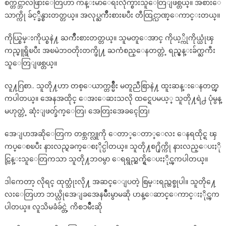
စက္တင္ဘာလဖြားေတြဟာ က်န္းမာေရးလိုက္စားသူေတြျဖစ္တယ္။ အစားေ
သာက္ကို ခ်င့္ခ်ိန္စားတတ္တယ္။ အလုပ္ႀကိဳးစားၿပီး တီထြင္ဉာဏ္ေကာင္းတယ္။
ကိုယ္စြမ္းကိုယ္စနဲ႔ ႀကိဳးစားတတ္တယ္။ သူမတူေအာင္ ကိုယ့္ကိုကိုယ္ယုံၾ
ကည္မူရွိၿပီး အၿမဲဘဝတိုးတက္ဖို႔ ႀကံစည္ေနတတ္တဲ့ ရည္မွန္းခ်က္ႀကီး
သူေတြျဖစ္တယ္။
လူ႔ဂြစာ.. သူတို႔ဟာ တစ္ေယာက္တစ္မ်ိဳး မတူညီစြာနဲ႔ ထူးဆန္းေနတတ္ၾ
ကပါတယ္။ အေနအထိုင္ ေအးေဆးသလို ထင္ရေပမယ့္ သူတို႔ရဲ႕ ပုံမွန္
မဟုတ္တဲ့ ဆုံးျဖတ္ခ်က္ေတြ၊ အေတြးအေခၚေတြ၊
အေျပာအဆိုေတြက တစ္ဘက္လူကို ေတာ္ေတာ္ေလး ေနရထိုင္ရ ၾ
ကပ္ေစၿပီး နားလည္ရခက္ေစႏိုင္ပါတယ္။ သူတို႔စ႐ိုက္ကို နားလည္ေပးႏို
င္လြန္းသူေတြကသာ သူတို႔ဘဝမွာ ေရရွည္ဆက္ရွိေပးႏိုင္ၾကပါတယ္။
ဒါကေတာ့ လိုရင္ ထုတ္သုံးလို႔ အဆင္ေျပတဲ့ စြမ္းရည္တစ္ခုပါ။ သူတို႔ေ
လးေတြဟာ ဘယ္လိုအေျခအေနမ်ိဳးမွာမဆို ဟန္ေဆာင္ေကာင္းႏိုင္ၾက
ပါတယ္။ လူသိမခံခ်င္တဲ့ ကိစၥမ်ိဳးဆို