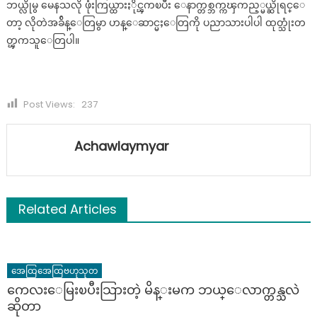
ဘယ္လိုမွ မေနသလို ဖုံးကြယ္ထားႏိုင္ၾကၿပီး ေနာက္တစ္ဘက္ကၾကည့္မယ္ဆိုရင္ေ
တာ့ လိုတဲအခ်ိန္ေတြမွာ ဟန္ေဆာင္မႈေတြကို ပညာသားပါပါ ထုတ္သုံးတ
တ္ၾကသူေတြပါ။
Post Views:
237
Achawlaymyar
Related Articles
အေထြအေထြဗဟုသုတ
ကေလးေမြးၿပီးသြားတဲ့ မိန္းမက ဘယ္ေလာက္တန္သလဲ
ဆိုတာ