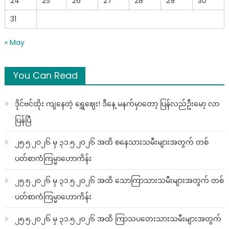
24
25
26
27
28
29
30
31
« May
You Can Read
ဒိုင်ဗင်ထိုး ကျနေတဲ့ ရွှေဈေး! ဒီနေ့ မနက်မှာတော့ ပြန်လည်ဦးမော့ လာ
ပြန်ပြီ
၂၅.၅.၂၀၂၆ မှ ၃၁.၅.၂၀၂၆ အထိ စနေသားသမီးများအတွက် တစ်
ပတ်စာကံကြမ္မာဟောကိန်း
၂၅.၅.၂၀၂၆ မှ ၃၁.၅.၂၀၂၆ အထိ သောကြာသားသမီးများအတွက် တစ်
ပတ်စာကံကြမ္မာဟောကိန်း
၂၅.၅.၂၀၂၆ မှ ၃၁.၅.၂၀၂၆ အထိ ကြာသပတေးသားသမီးများအတွက်