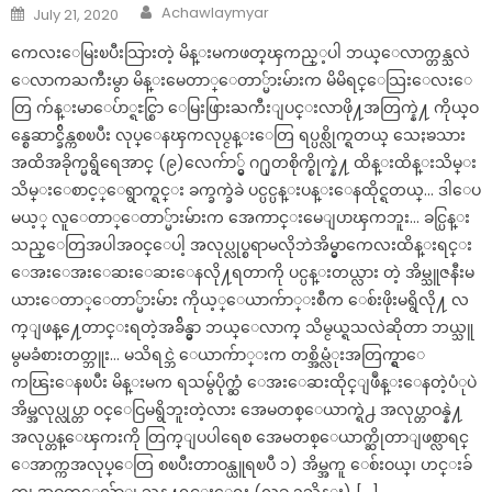
Author
Posted
Achawlaymyar
July 21, 2020
on
ကေလးေမြးၿပီးသြားတဲ့ မိန္းမကဖတ္​ၾကည္​့ပါ ဘယ္ေလာက္တန္သလဲ
ေလာကႀကီးမွာ မိန္းမေတာ္ေတာ္မ်ားမ်ားက မိမိရင္ေသြးေလးေ
တြ က်န္းမာေပ်ာ္ရႊင္စြာ ေမြးဖြားႀကီးျပင္းလာဖို႔အတြက္နဲ႔ ကိုယ္ဝ
န္စေဆာင္ခ်ိန္ကစၿပီး လုပ္ေနၾကလုပ္ငန္းေတြ ရပ္ပစ္လိုက္ရတယ္ သေႏၶသား
အထိအခိုက္မရွိရေအာင္ (၉)လေက်ာ္မွ် ဂ႐ုတစိုက္စိုက္နဲ႔ ထိန္းထိန္းသိမ္း
သိမ္းေစာင့္ေရွာက္ရင္း ခက္ခက္ခဲခဲ ပင္ပင္ပန္းပန္းေနထိုင္ရတယ္… ဒါေပ
မယ့္ လူေတာ္ေတာ္မ်ားမ်ားက အေကာင္းမေျပာၾကဘူး… ခင္ပြန္း
သည္ေတြအပါအဝင္ေပါ့ အလုပ္လုပ္စရာမလိုဘဲအိမ္မွာကေလးထိန္းရင္း
ေအးေအးေဆးေဆးေနလို႔ရတာကို ပင္ပန္းတယ္လား တဲ့ အိမ္သူဇနီးမ
ယားေတာ္ေတာ္မ်ားမ်ား ကိုယ့္ေယာက်ာ္းစီက ေစ်းဖိုးမရွိလို႔ လ
က္ျဖန္႔ေတာင္းရတဲ့အခ်ိန္မွာ ဘယ္ေလာက္ သိမ္ငယ္ရသလဲဆိုတာ ဘယ္သူ
မွမခံစားတတ္ဘူး… မသိရင္ဘဲ ေယာက်ာ္းက တစ္အိမ္လံုးအတြက္ရွာေ
ကၽြးေနၿပီး မိန္းမက ရသမွ်ပိုက္ဆံ ေအးေဆးထိုင္ျဖဳန္းေနတဲ့ပံုပဲ
အိမ္အလုပ္လုပ္တာ ဝင္ေငြမရွိဘူးတဲ့လား အေမတစ္ေယာက္ရဲ႕ အလုပ္တာဝန္နဲ႔
အလုပ္တန္ေၾကးကို တြက္ျပပါရေစ အေမတစ္ေယာက္ဆိုတာျဖစ္လာရင္
ေအာက္ကအလုပ္ေတြ စၿပီးတာဝန္ယူရၿပီ ၁) အိမ္အကူ ေစ်းဝယ္၊ ဟင္းခ်