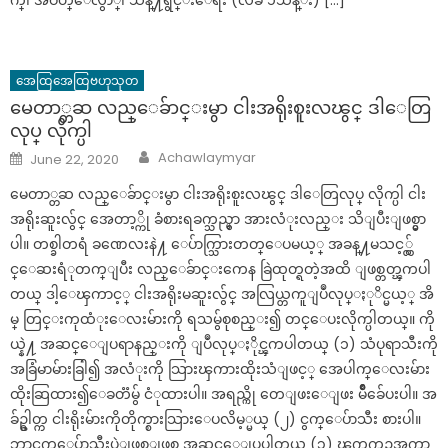
က္၊ အဝတ္ေလွ်ာ္၊ သန္႔ရွင္းေရး (လခ ၁သိန္း) […]
အေထြအေထြဗဟုသုတ
မေတာ္တဆ လည္ေခ်ာင္းမွာ ငါးအရိုးစူးလၽွင္ ဒါေတြ
လုပ္ လိုက္ပါ
Author
Posted
Achawlaymyar
June 22, 2020
on
မေတာ္တဆ လည္ေခ်ာင္းမွာ ငါးအရိုးစူးလၽွင္ ဒါေတြလုပ္ လိုက္ပါ ငါး
အရိုးဆူးလွ်င္ အေတာ့္ကို ခံစားရခက္သည္မွာ အားလံုးလည္း သိျပီးျဖစ္မွာ
ပါ။ တစ္ခါတရံ ခဏေလးနဲ႔ ေပ်ာက္သြားတတ္ေပမယ့္ အခန္႔မသင့္လွ်
င္ေဆးရံုတက္ျပီး လည္ေခ်ာင္းကေန ခြဲထုတ္ရတဲ့အထိ ျဖစ္တတ္ၾကပါ
တယ္ ဒါ့ေၾကာင့္ ငါးအရိုးမဆူးလွ်င္ အလြယ္တကူျပဳလုပ္ႏုိင္မယ့္ အိ
မ္ တြင္းကုထံုးေလးမ်ားကို ရသမွ်စုစည္း၍ တင္ေပးလိုက္ပါတယ္။ ကို
ယ္နဲ႔ အဆင္ေျပရာနည္းကို ျပဳလုပ္ႏိုင္ၾကပါတယ္ (၁) သံပုရာသီးကို
အခြံမာမ်ားခြါ၍ အလံုးကို သြားၾကားထိုးသံျဖင့္ အေပါက္ေလးမ်ား
ထိုးဆြထား၍ေခတၱမ်ွ ငံုထားပါ။ အရည္ကို တေျဖးေျဖး မ်ိဳခ်ေပးပါ။ အ
ခ်ဥ္ဓါတ္က ငါးရိုးမ်ားကိုတိုက္စားသြားေပလိမ့္မယ္ (၂) ငွက္ေပ်ာသီး စားပါ။
ဘာငွက္ေပ်ာသီးပဲျဖစ္ျဖစ္ အဆင္ေျပပါတယ္ (၃) ၾကက္ဥအကာ