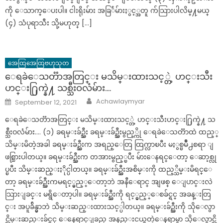
ကို ေသာက္ေပးပါ။ ငါးရိုးမ်ား အခြ်ဲမ်ားႏွင့္အတူ က်သြားပါလိမ္႔မယ္
(၄) သံပုရာသီး သို့မဟုတ္ […]
အေထြအေထြဗဟုသုတ
ေရခဲေသတၱာအတြင္း မသိမ္းထားသင့္တဲ့ ဟင္းသီး
ဟင္း႐ြက္နဲ႔ သစ္သီးဝလံမ်ား….
Author
Posted
Achawlaymyar
September 12, 2021
on
ေရခဲေသတၱာအတြင္း မသိမ္းထားသင့္တဲ့ ဟင္းသီးဟင္း႐ြက္နဲ႔ သ
စ္သီးဝလံမ်ား…. (၁) ခရမ္းခ်ဥ္သီး ခရမ္းခ်ဥ္သီးမွည့္ကို ေရခဲေသတၱာထဲ ထည့္
သိမ္းမိတဲ့အခါ ခရမ္းခ်ဥ္သီးက အရည္ေတြ ထြက္လာၿပီး မႏွစ္ၿမိဳ႕စရာ ျ
ဖစ္သြားပါတယ္။ ခရမ္းခ်ဥ္သီးက တအားမွည့္ၿပီး မ်ားေနရင္ေတာ့ ေဆာ့စ္လု
ပ္ၿပီး သိမ္းဆည္းႏိုင္ပါတယ္။ ခရမ္းခ်ဥ္သီးအစိမ္းကို ထည့္သိမ္းမိရင္ေ
တာ့ ခရမ္းခ်ဥ္သီးကမရင့္မွည့္ေတာ့ဘဲ အနီေရာင္ အျဖစ္ ေျပာင္းလဲ
သြားျခင္း မရွိေတာ့ပါ။ ခရမ္းခ်ဥ္သီးကို ရင့္မွည့္ေစခ်င္ရင္ အခန္းတြ
င္း အပူခ်ိန္မွာဘဲ သိမ္းဆည္းထားသင့္ပါတယ္။ ခရမ္းခ်ဥ္သီးကို သိုေလွာ
င္သိမ္းဆည္းခ်င္ရင္ ေနေရာင္ျခည္ အနည္းငယ္ရတဲ့ေနရာမွာ သိုေလွာင္သိ