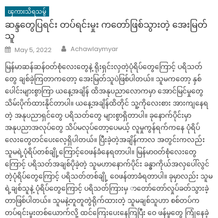
ၾကားသိရသမွ်
ဆန္ဒတွေပြရင်း တပ်ရင်းမှုး ကတော်ဖြစ်သွားတဲ့ အေးမြတ်
သူ
Author
Posted
Achawlaymyar
May 5, 2022
on
မြန်မာဆန်ဆန်ဝတ်စုံလေးတွေနဲ့ ရိုးရှင်းလှတဲ့ပုံရိပ်တွေကြောင့် ပရိသတ်
တွေ ချစ်ခဲ့ကြတာကတော့ အေးမြတ်သူပဲဖြစ်ပါတယ်။ သူမကတော့ နှစ်
ပေါင်းများစွာကြာ ယနေ့အချိန် ထိအနုပညာလောကမှာ အောင်မြင်မှုတွေ
သိမ်းပိုက်ထားနိုင်တာပါ။ ယနေ့အချိန်ထိတိုင် သူ့ကိုလေးစား အားကျနေရ
တဲ့ အနုပညာရှင်တွေ ပရိသတ်တွေ များစွာရှိတာပါ။ ခုနောက်ပိုင်းမှာ
အနုပညာအလုပ်တွေ သိပ်မလုပ်တော့ပေမယ့် လူမှုကွန်ရက်ကနေ ပုံရိပ်
လေးတွေတင်ပေးလေ့ရှိပါတယ်။ ပြီးခဲ့တဲ့အချိန်ကာလ အတွင်းကလည်း
သူမရဲ့ပုံရိပ်တစ်ချို့ကြောင့်ဝေဖန်ခံနေရတာပါ။ မြန်မာဝတ်စုံလေးတွေ
ကြောင့် ပရိသတ်အချစ်ပိုခဲ့တဲ့ သူမဟာနောက်ပိုင်း ခန္ဓာကိုယ်အလှပေါ်လွင်
တဲ့ပုံရိပ်တွေကြောင့် ပရိသတ်တစ်ချို့ ဝေဖန်တာခံရတာပါ။ ခုမှာလည်း သူမ
ရဲ့ချစ်သူနဲ့ ပုံရိပ်တွေကြောင့် ပရိသတ်ကြားမှ ာတော်တော်လှုပ်ခတ်သွားခဲ့
တာဖြစ်ပါတယ်။ သူမနဲ့တူတူတွဲရိုက်ထားတဲ့ သူမချစ်သူဟာ စစ်တပ်က
တပ်ရင်းမှုးတစ်ယောက်လို့ ထင်ကြေးပေးနေကြပြီး ဝေ ဖန်မှုတွေ ကြုံနေခဲ့