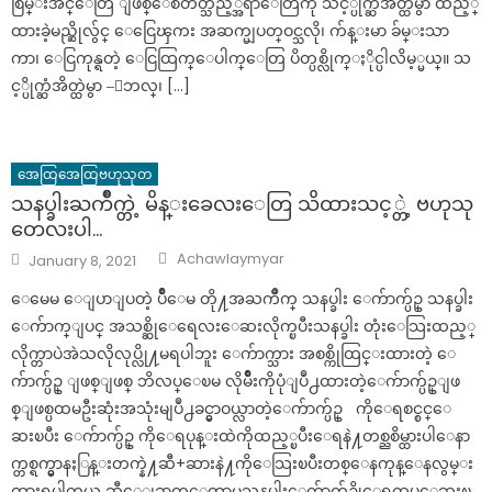
စြမ္းအင္ေတြ ျဖစ္ေစတတ္သည့္အရာေတြကို သင့္ပိုက္ဆံအိတ္ထဲမွာ ထည့္
ထားခဲ့မည္ဆိုလွ်င္ ေငြေၾကး အဆက္မျပတ္ဝင္သလို၊ က်န္းမာ ခ်မ္းသာ
ကာ၊ ေငြကုန္ရတဲ့ ေငြထြက္ေပါက္ေတြ ပိတ္ပစ္လိုက္ႏိုင္ပါလိမ့္မယ္။ သ
င့္ပိုက္ဆံအိတ္ထဲမွာ –ေဘလ္၊ […]
အေထြအေထြဗဟုသုတ
သနပ္ခါးႀကိဳက္တဲ့ မိန္းခေလးေတြ သိထားသင့္တဲ့ ဗဟုသု
တေလးပါ…
Author
Posted
Achawlaymyar
January 8, 2021
on
ေမေမ ေျပာျပတဲ့ ပ်ိဳေမ တို႔အႀကိဳက္ သနပ္ခါး ေက်ာက္ပ်ဥ္ သနပ္ခါး
ေက်ာက္ျပင္ အသစ္ဆိုေရေလးေဆးလိုက္ၿပီးသနပ္ခါး တုံးေသြးထည့္
လိုက္တာပဲအဲသလိုလုပ္လို႔မရပါဘူး ေက်ာက္သား အစစ္ကိုထြင္းထားတဲ့ ေ
က်ာက္ပ်ဥ္ ျဖစ္ျဖစ္ ဘိလပ္ေၿမ လိုမ်ိဳးကိုပုံျပဳ႕ထားတဲ့ေက်ာက္ပ်ဥ္ျဖ
စ္ျဖစ္ပထမဦးဆုံးအသုံးမျပဳ႕ခင္မွာဝယ္လာတဲ့ေက်ာက္ပ်ဥ္ ကိုေရစင္စင္ေ
ဆးၿပီး ေက်ာက္ပ်ဥ္ ကိုေရပုန္းထဲကိုထည့္ၿပီးေရနဲ႔တစ္ညစိမ္ထားပါေနာ
က္တစ္ရက္မွာနႏြန္းတက္နဲ႔ဆီ+ဆားနဲ႔ကိုေသြးၿပီးတစ္ေနကုန္ေနလွမ္း
ထားရပါတယ္ ဆီေျခာက္ေတာ့မွသနပ္ခါးေက်ာက္ပ်ဥ္ကိုေရထပ္ေဆးၿ