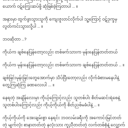
ယောက် ဝဋ်ကြွေးဆပ်ဖို့ ဆုံဖြစ်ခဲ့ကြတာပါ … ။
အနားမှာ ထွက်ခွာသွားသူကို ကျေးဇူးတင်လိုက်ပါ သူ့ကြောင့် ဝဋ်ဒုက္ခမှ
လွတ်ကင်းသွားလို့ပါ … ။
ဘဝဆိုတာ …?
ကိုယ်က ချစ်နေပြန်တော့လည်း တစ်ဖက်သားက မုန်းနေပြန်တတ်တယ်
ကိုယ်က မုန်းနေပြန်တော့လည်း တစ်ဖက်သားက ချစ်နေပြန်တတ်တယ် … ။
ချစ်ခြင်းမုန်းခြင်းတွေအောက်မှာ သိပ်ပြီးတော့လည်း လိုက်ခံစားမနေပါနဲ့
တွေ့ကြဆုံကြ ခဏလေးပါ …. ။
နေရတဲ့ အချိန်လေးမှာ ကိုယ့်ကြောင့်လည်း သူတစ်ပါး စိတ်မဆင်းရဲစေနဲ့
သူတစ်ပါးကြောင့်လည်း ကိုယ့်ကိုယ်ကို စိတ်ညစ်မခံပါနဲ့ … ။
ကိုယ့်ကိုယ်ကို အေးချမ်းစွာ နေရင်း ဘဝလမ်းခရီးကို အကောင်းမြင်တတ်
တဲ့ မျက်လုံး စာနာတတ်တဲ့ နှလုံးသား ကူညီတတ်တဲ့ လက်တစ်စုံနဲ့ လျှောက်