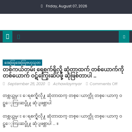
Skip
Friday, August 07, 2026
to
content
အေထြအေထြဗဟုသုတ
တစ်ကယ်တမ်း ရေစက်ရှိလို့ ဆုံတာထက် တစ်ယောက်ကို
တစ်ယောက် ဝဋ်ကြွေးဆပ်ဖို့ ဆုံဖြစ်တာပါ …
Posted
Author
on
September 25, 2020
Achawlaymyar
Comments Off
on
တစ်
တစ္ကယ္တမ္း ေရစက္ရွိလို႔ ဆုံတာထက္ တစ္ေယာက္ကို တစ္ေယာက္ ဝ
ကယ်
ဋ္ေႂကြးဆပ္ဖို႔ ဆုံျဖစ္တာပါ
တမ်း
ရေစက်
တစ္ကယ္တမ္း ေရစက္ရွိလို႔ ဆုံတာထက္ တစ္ေယာက္ကို တစ္ေယာက္ ဝ
ရှိ
ဋ္ေႂကြးဆပ္ဖို႔ ဆုံျဖစ္တာပါ … ။
လို့
ဆုံ