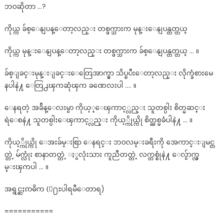
ဘဝဆိုတာ …?
ကိုယ္က ခ်စ္ေနျပန္ေတာ့လည္း တစ္ဖက္သားက မုန္းေနျပန္တတ္တယ္
ကိုယ္က မုန္းေနျပန္ေတာ့လည္း တစ္ဖက္သားက ခ်စ္ေနျပန္တတ္တယ္ … ။
ခ်စ္ျခင္းမုန္းျခင္းေတြေအာက္မွာ သိပ္ၿပီးေတာ့လည္း လိုက္ခံစားမေ
နပါနဲ႔ ေတြ႕ၾကဆုံၾက ခဏေလးပါ …. ။
ေနရတဲ့ အခ်ိန္ေလးမွာ ကိုယ့္ေၾကာင့္လည္း သူတစ္ပါး စိတ္မဆင္း
ရဲေစနဲ႔ သူတစ္ပါးေၾကာင့္လည္း ကိုယ့္ကိုယ္ကို စိတ္ညစ္မခံပါနဲ႔ … ။
ကိုယ့္ကိုယ္ကို ေအးခ်မ္းစြာ ေနရင္း ဘဝလမ္းခရီးကို အေကာင္းျမင္တ
တ္တဲ့ မ်က္လုံး စာနာတတ္တဲ့ ႏွလုံးသား ကူညီတတ္တဲ့ လက္တစ္စုံနဲ႔ ေလွ်ာက္လွ
မ္းၾကပါ … ။
အရွင္ဆႏၵာဓိက (ေ႐ႊပါရမီေတာရ)
===========