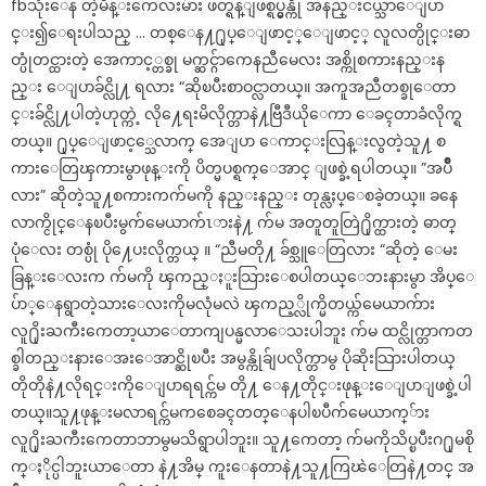
fbသုံးေန တဲ့မိန္းကေလးမ်ား ဖတ္ရန္ျဖစ္ရပ္မွန္ကို အနည္းငယ္သာေျပာ
င္း၍ေရးပါသည္ … တစ္ေန႔႐ုပ္ေျဖာင့္ေျဖာင့္ လူလတ္ပိုင္းဓာ
တ္ပုံတင္ထားတဲ့ အေကာင့္တစ္ခု မက္ဆင္ဂ်ာကေနညီမေလး အစ္ကိုစကားနည္းန
ည္း ေျပာခ်င္လို႔ ရလား “ဆိုၿပီးစာဝင္လာတယ္။ အကူအညီတစ္ခုေတာ
င္းခ်င္လို႔ပါတဲ့ဟုတ္ကဲ့ လို႔ေရးမိလိုက္တာနဲ႔ဗြီဒီယိုေကာ ေခၚတာခံလိုက္ရ
တယ္။ ႐ုပ္ေျဖာင့္သေလာက္ အေျပာ ေကာင္းလြန္းလွတဲ့သူ႔ စ
ကားေတြၾကားမွာဖုန္းကို ပိတ္မပစ္ရက္ေအာင္ ျဖစ္ခဲ့ရပါတယ္။ ”အပ်ိဳ
လား” ဆိုတဲ့သူ႔စကားကက်မကို နည္းနည္း တုန္လႈပ္ေစခဲ့တယ္။ ခနေ
လာက္ငိုင္ေနၿပီးမွက်မေယာက်ၤားနဲ႔ က်မ အတူတူတြဲ႐ိုက္ထားတဲ့ ဓာတ္
ပုံေလး တစ္ပုံ ပို႔ေပးလိုက္တယ္ ။ “ညီမတို႔ ခ်စ္သူေတြလား “ဆိုတဲ့ ေမး
ခြန္းေလးက က်မကို ၾကည္ႏူးသြားေစပါတယ္ေဘးနားမွာ အိပ္ေ
ပ်ာ္ေနရွာတဲ့သားေလးကိုမလုံမလဲ ၾကည့္လိုက္မိတယ္က်မေယာက်ား
လူ႐ိုးႀကီးကေတာ့ယာေတာကျပန္မလာေသးပါဘူး က်မ ထင္လိုက္တာကတ
စ္ခါတည္းနားေအးေအာင္ဆိုၿပီး အမွန္ကိုခ်ျပလိုက္တာမွ ပိုဆိုးသြားပါတယ္
တိုတိုနဲ႔လိုရင္းကိုေျပာရရင္က်မ တို႔ ေန႔တိုင္းဖုန္းေျပာျဖစ္ခဲ့ပါ
တယ္။သူ႔ဖုန္းမလာရင္က်မကစေခၚတတ္ေနပါၿပီက်မေယာက္်ား
လူ႐ိုးႀကီးကေတာဘာမွမသိရွာပါဘူး။ သူ႔ကေတာ့ က်မကိုသိပ္ၿပီးဂ႐ုမစို
က္ႏိုင္ပါဘူးယာေတာ နဲ႔အိမ္ ကူးေနတာနဲ႔သူ႔ကြၽဲေတြနဲ႔တင္ အ