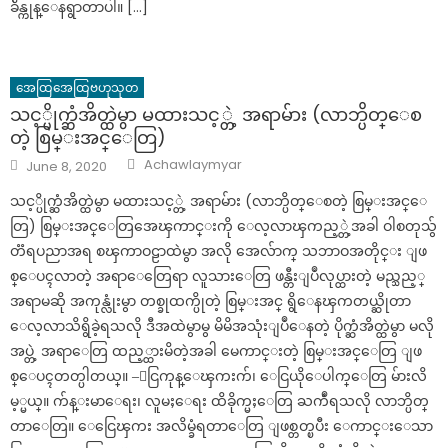
ခ်ိန္ကုန္ေနရွာတာပါ။ […]
အေထြအေထြဗဟုသုတ
သင့္ပိုက္ဆံအိတ္ထဲမွာ မထားသင့္တဲ့ အရာမ်ား (လာဘ္ပိတ္ေစ
တဲ့ စြမ္းအင္ေတြ)
Author
Posted
Achawlaymyar
June 8, 2020
on
သင့္ပိုက္ဆံအိတ္ထဲမွာ မထားသင့္တဲ့ အရာမ်ား (လာဘ္ပိတ္ေစတဲ့ စြမ္းအင္ေ
တြ) စြမ္းအင္ေတြအေၾကာင္းကို ေလ့လာၾကည့္တဲ့အခါ ဝါစတုသွ်
တၱရပညာအရ စၾကာဝဠာထဲမွာ အလို အေလ်ာက္ သဘာဝအတိုင္း ျဖ
စ္ေပၚလာတဲ့ အရာေတြေရာ လူသားေတြ ဖန္တီးျပဳလုပ္ထားတဲ့ မည္သည့္
အရာမဆို အကုန္လုံးမွာ တစ္ခုထက္ပိုတဲ့ စြမ္းအင္ ရွိေနၾကတယ္ဆိုတာ
ေလ့လာသိရွိခဲ့ရသလို ဒီအထဲမွာမွ မိမိအသုံးျပဳေနတဲ့ ပိုက္ဆံအိတ္ထဲမွာ မလို
အပ္တဲ့ အရာေတြ ထည့္ထားမိတဲ့အခါ မေကာင္းတဲ့ စြမ္းအင္ေတြ ျဖ
စ္ေပၚတတ္ပါတယ္။ –ေငြကုန္ေၾကးက်၊ ေငြယိုေပါက္ေတြ မ်ားလိ
မ့္မယ္။ က်န္းမာေရး၊ လူမႈေရး ထိခိုက္မႈေတြ ႀကဳံရသလို လာဘ္ပိတ္
တာေတြ။ ေငြေၾကး အလိမ္ခံရတာေတြ ျဖစ္တတ္ၿပီး ေကာင္းေသာ