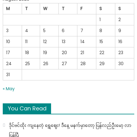
M
T
W
T
F
S
S
1
2
3
4
5
6
7
8
9
10
11
12
13
14
15
16
17
18
19
20
21
22
23
24
25
26
27
28
29
30
31
« May
You Can Read
ဒိုင်ဗင်ထိုး ကျနေတဲ့ ရွှေဈေး! ဒီနေ့ မနက်မှာတော့ ပြန်လည်ဦးမော့ လာ
ပြန်ပြီ