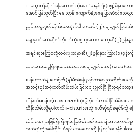
သမသွားပြီဆိုရင်ခြေထောက်ကိုရေထဲမှာနှစ်ပြီး(၁၅)မိနစ်လောက
အောင်ပြန်သုတ်ပြီး ချေးတွန်းကျောက်နဲ့အရေပြားဆဲလ်သေလ
ညင်သာစွာပွတ်တိုက်ပေးလိုက်ပါ။အဆင့် (၂)ချေးချွတ်ခြင်းဆဲလ်
ချေးချွတ်မယ်ဆိုရင်လိုအပ်တဲ့ပစ္စည်းတွေကတော့ဆီ(၂)ဇွန်း
အရင်ဆုံးကြွေဇလုံတစ်လုံးထဲမှာဆီ(၂)ဇွန်းနဲ့သကြား(၁)ဇွန်းက
သမအောင်မွှေပြီးရင်တော့သဘာဝချေးချွတ်ဆေး(scrub)လေးက
ခြေထောက်နဲ့ဖနောင့်ကို(၅)မိနစ်ခန့် ညင်သာစွာပွတ်တိုက်ပ
အဆင့်(၃)အစိုဓာတ်ထိန်းသိမ်းခြင်းချေးချွတ်ပြီးပြီဆိုရင်တေ
ထိန်းသိမ်းခြင်း(moisturizer)သုံးဖို့လိုအပ်လာပါပြီ။မိမိနှစ်
ထိန်းသိမ်းလို့ရပါတယ်။Moisturizerသုံးမယ်ဆိုရင်ခရင်မ်ကို ခြ
လိမ်းပေးရမှာဖြစ်ပြီးပြီးရင်ခြေအိတ်အပါးလေးနဲ့ခဏလောက်စွပ
အက်ကွဲတဲ့အခါတိုင်း ဒီနည်းလမ်းလေးကို ပြုလုပ်ပေးနိုင်ပါတ