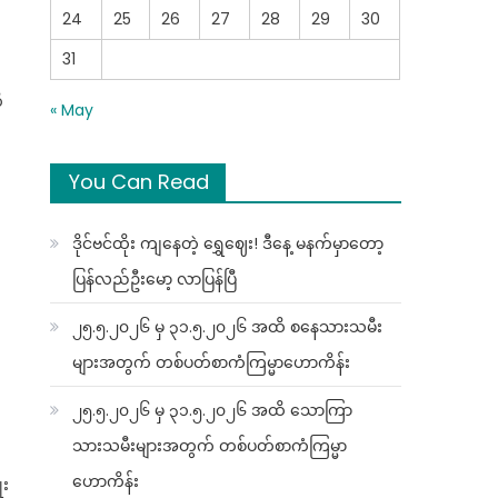
24
25
26
27
28
29
30
31
ိ
« May
You Can Read
ဒိုင်ဗင်ထိုး ကျနေတဲ့ ရွှေဈေး! ဒီနေ့ မနက်မှာတော့
ပြန်လည်ဦးမော့ လာပြန်ပြီ
၂၅.၅.၂၀၂၆ မှ ၃၁.၅.၂၀၂၆ အထိ စနေသားသမီး
တ
များအတွက် တစ်ပတ်စာကံကြမ္မာဟောကိန်း
၂၅.၅.၂၀၂၆ မှ ၃၁.၅.၂၀၂၆ အထိ သောကြာ
သားသမီးများအတွက် တစ်ပတ်စာကံကြမ္မာ
ဟောကိန်း
ုး