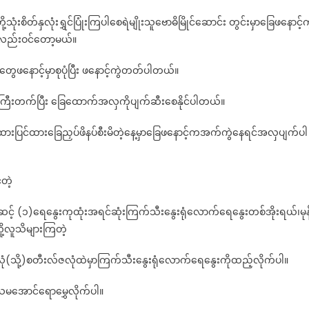
စိတ်နှလုံးရွှင်ပြုံးကြပါစေရဲမျိုးသူဗောဓိမြိုင်ဆောင်း တွင်းမှာခြေဖနောင့်က
ဲလည်းဝင်တော့မယ်။
နောင့်မှာစုပုံပြီး ဖနောင့်ကွဲတတ်ပါတယ်။
ာကြီးတက်ပြီး ခြေထောက်အလှကိုပျက်ဆီးစေနိုင်ပါတယ်။
ပြင်ထားခြေညှပ်ဖိနပ်စီးမိတဲ့နေ့မှာခြေဖနောင့်ကအက်ကွဲနေရင်အလှပျက်ပါ
်တဲ့
် (၁)ရေနွေးကုထုံးအရင်ဆုံးကြက်သီးနွေးရုံလောက်ရေနွေးတစ်အိုးရယ်၊မုန့
ို့လူသိများကြတဲ့
(သို့)စတီးလ်ဇလုံထဲမှာကြက်သီးနွေးရုံလောက်ရေနွေးကိုထည့်လိုက်ပါ။
င်သမအောင်ရောမွှေလိုက်ပါ။