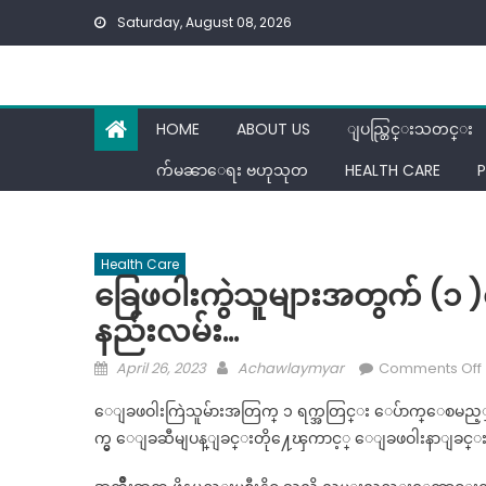
Skip
Saturday, August 08, 2026
to
content
HOME
ABOUT US
ျပည္တြင္းသတင္း
က်မၼာေရး ဗဟုသုတ
HEALTH CARE
P
Health Care
ခြေဖဝါးကွဲသူများအတွက် (၁ )
နည်းလမ်း…
Posted
Author
April 26, 2023
Achawlaymyar
Comments Off
on
ေျခဖဝါးကြဲသူမ်ားအတြက္ ၁ ရက္အတြင္း ေပ်ာက္ေစမ
က
က္မွ ေျခဆီမျပန္ျခင္းတို႔ေၾကာင့္ ေျခဖဝါးနာျခင္း