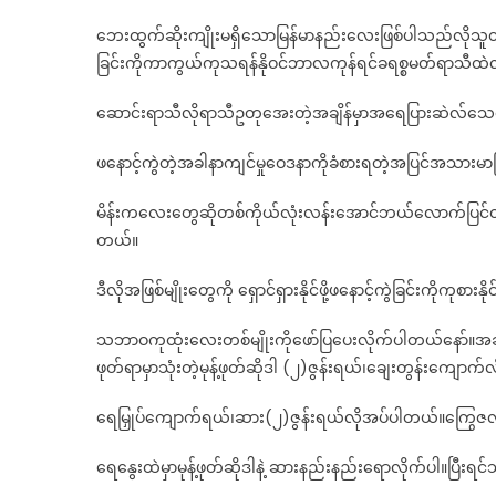
ဘေးထွက်ဆိုးကျိုးမရှိသောမြန်မာနည်းလေးဖြစ်ပါသည်လိုသူတို့သုံး
ခြင်းကိုကာကွယ်ကုသရန်နိုဝင်ဘာလကုန်ရင်ခရစ္စမတ်ရာသီထ
ဆောင်းရာသီလိုရာသီဥတုအေးတဲ့အချိန်မှာအရေပြားဆဲလ်သေတွေဖ
ဖနောင့်ကွဲတဲ့အခါနာကျင်မှုဝေဒနာကိုခံစားရတဲ့အပြင်အသားမ
မိန်းကလေးတွေဆိုတစ်ကိုယ်လုံးလန်းအောင်ဘယ်လောက်ပြင်ထား
တယ်။
ဒီလိုအဖြစ်မျိုးတွေကို ရှောင်ရှားနိုင်ဖို့ဖနောင့်ကွဲခြင်းကိုကုစားနိုင
သဘာဝကုထုံးလေးတစ်မျိုးကိုဖော်ပြပေးလိုက်ပါတယ်နော်။အဆင့
ဖုတ်ရာမှာသုံးတဲ့မုန့်ဖုတ်ဆိုဒါ (၂)ဇွန်းရယ်၊ချေးတွန်းကျောက်လ
ရေမြှုပ်ကျောက်ရယ်၊ဆား(၂)ဇွန်းရယ်လိုအပ်ပါတယ်။ကြွေဇလုံ
ရေနွေးထဲမှာမုန့်ဖုတ်ဆိုဒါနဲ့ ဆားနည်းနည်းရောလိုက်ပါ။ပြီးရ