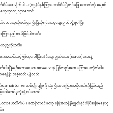
်စိမ်ပေးလိုက်ပါ….။(၁၅)မိနစ်ကြာအောင်စိမ်ပြီးရင်ခြေ ထောက်ကို ရေစင်
ွှာတွေကွာကျသွားအောင်
သေတွေကိုဖယ်ရှားပြီးပြီဆိုရင်တော့ချေးချွတ်လို့ရပါပြီ။
နဲ့သကြားနည်းငယ်ဖြစ်ပါတယ်။
ိုထည့်လိုက်ပါ။
အဆင်သင့်ဖြစ်သွားပါပြီ။အဲဒီချေးချွတ်ဆေး(scrub)လေးနဲ့
ေးလိုက်ပါ။ပြီးရင်တော့ရေအေးအေးလေးနဲ့ ပြန်လည်ဆေးကြောပေးလိုက်ပါ။
ာ့အရေပြားအစိုဓာတ်ပြန်လည်
သက်ရာmoisturizerတစ်မျိုးမျိုးကို သုံးပြီးအရေပြားအစိုဓာတ်ကိုပြန်လည်
ေဖဝါးတစ်ခုလုံးနှံ့စပ်အောင်
်ထားပေးလိုက်ပါ။ ခဏကြာရင်တော့ ခြေအိတ်ပြန်ချွတ်နိုင်ပါပြီ။ခြေဖနောင့်
ယ်။