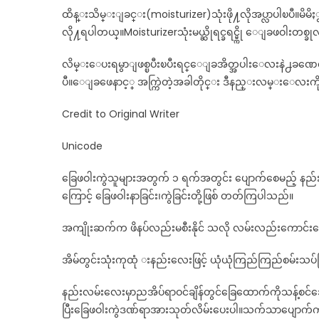
ထိန္းသိမ္းျခင္း(moisturizer)သုံးဖို႔လိုအပ္လာပါၿပီ။မိမိႏွစ္သက
လို႔ရပါတယ္။Moisturizerသုံးမယ္ဆိုရင္ခရင္မ္ကို ေျခဖဝါးတစ္ခု
လိမ္းေပးရမွာျဖစ္ၿပီးၿပီးရင္ေျခအိတ္အပါးေလးနဲ႕ခဏေလာ
ပီ။ေျခဖေနာင့္ အက္ကြဲတဲ့အခါတိုင္း ဒီနည္းလမ္းေလးကို 
Credit to Original Writer
Unicode
ခြေဖဝါးကွဲသူများအတွက် ၁ ရက်အတွင်း ပျောက်စေမည့် နည်းလမ်း
ကြောင့် ခြေဖဝါးနာခြင်း၊ကွဲခြင်းတို့ဖြစ် တတ်ကြပါသည်။
အကျိုးဆက်က ဖိနပ်လည်းမစီးနိုင် သလို လမ်းလည်းကောင်းကေ
အိမ်တွင်းသုံးကုထုံ းနည်းလေးဖြင့် ယုံယုံကြည်ကြည်စမ်း
နည်းလမ်းလေးမှာညအိပ်ရာဝင်ချိန်တွင်ခြေထောက်ကိုသန့်စင်အ
ပြီးခြေဖဝါးကွဲဒဏ်ရာအားသုတ်လိမ်းပေးပါ။သက်သာပျောက်ကင