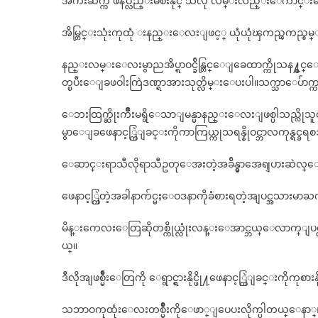
အက်ိဳးဆက္က ဖိနပ္လည္းမစီးနိုင္ သလို လမ္းလည္းေကာင္း
အိမ္တြင္းသုံးကုထုံ းနည္းေလးျဖင့္ ယုံယုံၾကည္ၾကည္စမ္
နည္းလမ္းေလးမွာညအိပ္ရာဝင္ခ်ိန္တြင္ေျခေထာက္ကိုသန႔္စင္ေ
တ္ၿပီးေျခဖဝါးကြဲဒဏ္ရာအားသုတ္လိမ္းေပးပါ။သက္သာေပ်ာက္က
ေဘးထြက္ဆိုးက်ိဳးမရွိေသာျမန္မာနည္းေလးျဖစ္ပါသည္လိုသူတိ
မွာေျခဖေနာင့္ကြဲျခင္းကိုကာကြယ္ကုသရန္နိုဝင္ဘာလကုန္ရင
ေဆာင္းရာသီလိုရာသီဥတုေအးတဲ့အခ်ိန္မွာအေရျပားဆဲလ္ေသေတြ
ဖေနာင့္ကြဲတဲ့အခါနာက်င္မႈေဝဒနာကိုခံစားရတဲ့အျပင္အသားမာႀ
မိန္းကေလးေတြဆိုတစ္ကိုယ္လုံးလန္းေအာင္ဘယ္ေလာက္ျပင္ထား
ယ္။
ဒီလိုအျဖစ္မ်ိဳးေတြကို ေရွာင္ရွားနိုင္ဖို႔ဖေနာင့္ကြဲျခင္းကိုကုစားနိုင
သဘာဝကုထုံးေလးတစ္မ်ိဳးကိုေဖာ္ျပေပးလိုက္ပါတယ္ေနာ္။