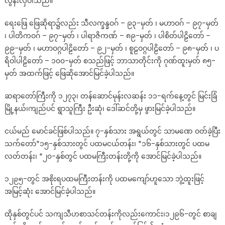
လွန်းလှပါသည်။
ရေးဖြေ ဖြေဆိုရာ၌လည်း သီလက္ခန္ခဝဂ် – ၉၃-မှတ် ၊ မဟာဝဂ် – ၉၇-မှတ်
၊ ပါတိကဝဂ် – ၉၇-မှတ် ၊ ပါရာဇိကဏ် – ၈၉-မှတ် ၊ ပါစိတ်ပါဠိတော် –
၉၉-မှတ် ၊ မဟာဝဂ္ဂပါဠိတော် – ၉၂-မှတ် ၊ စူဠဝဂ္ဂပါဠိတော် – ၉၈-မှတ် ၊ ပ
ရိဝါပါဠိတော် – ၁၀၀-မှတ် စသည်ဖြင့် ဘာသာတိုင်းကို ဂုဏ်ထူးမှတ် ၈၅-
မှတ် အထက်ဖြင့် ဖြေဆိုအောင်မြင်ခဲ့ပါသည်။
ဆရာတော်ကြီးကို ၁၂၇၃၊ တန်ဆောင်မုန်းလဆန်း ၁၁-ရက်နေ့တွင် မြင်းခြံ
မြို့နယ်၊ကျည်ပင် ရွာသူကြီး ဦးဆုံ၊ ဒေါ်ဆင်တို့မှ ဖွားမြင်ခဲ့ပါသည်။
ငယ်မည် မောင်ခင်ဖြစ်ပါသည်။ ၇-နှစ်သား အရွယ်တွင် သာမဏေ ဝတ်ခဲ့ပြီး
သက်တော်*၁၅-နှစ်သားတွင် ပထမငယ်တန်း၊ *၁၆-နှစ်သားတွင် ပထမ
လတ်တန်း၊ *၂၀-နှစ်တွင် ပထမကြီးတန်းတို့ကို အောင်မြင်ခဲ့ပါသည်။
၁၂၉၅-တွင် အစိုးရပထမကြီးတန်းကို ပထမကျော်ဟူသော ဘွဲ့ထူးဖြင့်
အမြင့်ဆုံး အောင်မြင်ခဲ့ပါသည်။
ထိုနှစ်တွင်ပင် သကျသီဟစာသင်တန်းကိုလည်းကောင်း၊၁၂၉၆-တွင် စာချ