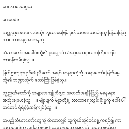
မဂၤလာေမာင္မယ္
unicode
ကမ္ဘာ့ဉာဏ်အကောင်းဆုံး လူသားအဖြစ် မှတ်တမ်းအတင်ခံရသူ မြန်မာပြည်
သား သာသနာ့အာဇာနည်
သံဃာတော် အပေါင်းတို့၏ ဥသျှောင် သံဃာ့မဟာနာယကကြီးအဖြစ်
တာဝန်ထမ်းခဲ့သူ…။
မြတ်စွာဘုရားရှင်၏ ညီတော် အရှင်အာနန္ဒာကဲ့သို့ တရားတော်၊ မြတ်ဓမ္မ
တို့၏ ဘဏ္ဍာတိုက် တော်ကြီးဖြစ်ခဲ့သူ.။
သူ့ဉာဏ်တော်ကို အများအကျိုးစီးပွား အတွက်အချိန်ပြည့် မနေမနား
အသုံးချပေးခဲ့သူ .. ..။ မျိုးဖျက် မိစ္ဆာတို့ရဲ့ ဘာသာရေးလွှမ်းမိုးမှုကို ပေါ်ပေါ်
တင်တင် ရဲရဲဝံ့ဝံ့ဆန့်ကျင်ခဲ့သူ …။
တပည့်သံဃာတော်တွေကို ထိလာလျှင် သူကိုယ်တိုင်ပင်ရှေ့ကရပ်၍ ကာ
ကွယ်ပေးရဲသူ . .။ မြတ်ဗုဒ္ဓ၏ သာသနာတော်အတွက် အတုယူဖွယ်ရာ