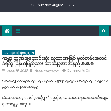
Skip
Thursday, August 06, 2026
to
content
အေထြအေထြဗဟုသုတ
ကမ္ဘာ့ ဉာဏ်အကောင်းဆုံး လူသားအဖြစ် မှတ်တမ်းအတင်
ခံရသူ မြန်မာပြည်သား သာသနာ့အာဇာနည် 🙏🙏🙏
Posted
Author
on
June 19, 2020
Achawlaymyar
Comments Off
on
က
ကမာၻ႔ဉာဏ္အေကာင္းဆုံး လူသားအျဖစ္ မွတ္တမ္းအတင္ခံရသူ ျမန္မာျပ
မ္
ည္သား သာသနာ့အာဇာနည္
ဘာ့
ဉာဏ်
သံဃာေတာ္ အေပါင္းတို႔၏ ဥေသွ်ာင္ သံဃာ့မဟာနာယကႀကီးအျဖ
အကောင်း
စ္ တာဝန္ထမ္းခဲ့သူ…။
ဆုံး
လူသား