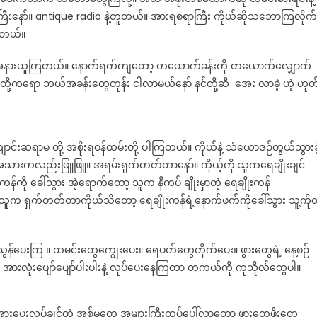
ီးနော်။ antique radio နဲ့တူတယ်။ အားရစရာကြီး ကိုယ်ဆိုသဘောကြလိုက်
ကြတယ်။
နားယူကြတယ်။ နောက်ရက်ကျတော့ တယောက်ခန်းကို တယောက်လျှောက်
့ကရော ဘယ်အခန်းတွေတုန်း ငါလာမယ်နော် နင်တို့ဆီ ‌ အေး လာခဲ့ ဟဲ့ ဟုတ
်းဆရာမ တို့ အစိုးရဝန်ထမ်းတို့ ပါကြတယ်။ ကိုယ်နဲ့ သံယောဇဉ်တွယ်သွားခဲ
ာ အသားကလည်းဖြူဖြူ။ အရမ်းရှက်တတ်တာနော်။ ကိုယ့်ကို သူကရေချိုးချင်
ုးကန်ကို ခေါ်သွား အဲ့ရောက်တော့ သူက နိကပ် ချိုးမှာတဲ့ ရေချိုးကန်
ူက ရှက်တတ်တာကိုယ်သိတော့ ရေချိုးကန်ရဲ့နောက်ဖက်ကိုခေါ်သွား သူ့ကိ
န်ပေးကြ ။ ထမင်းတွေကျွေးပေး။ ရေပတ်တွေတိုက်ပေး။ ဖွားတွေရဲ့ နေ့စဉ်
 အားလုံးပျော်ပျော်ပါးပါးနဲ့ လုပ်ပေးနေကြတာ တကယ်ကို ကုသိုလ်တွေပါ။
ုပ်အားပေးလုပ်ချင်တဲ့ အစ်မတွေ အများကြီးထပ်ပေါ်လာတော့ ဖွားတွေဖိုးတွေ