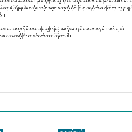
ေနပ်တယ်။ ဝမ်းသာတယ်။ ဖိုးတွေဖွားတွေကို အမြဲဆုတောင်းပေးနေပါတယ်‌။ ရောက
ေနဲ့ကြုံရပါစေလို့။ အဖိုးအဖွားတွေကို ဝိုင်းပြုစု ဂရုစိုက်ပေးကြတဲ့ လူနာချင
် ။
တယ်။ တကယ့်ကိုစိတ်ထားပြည့်ကြတဲ့ အကိုအမ‌ ညီမလေးတွေပါ။ မှတ်ချက်
ားပေးလူနာဆိုပြီး တမင်ဝတ်ထားကြတာပါ။
်
ၾကားသိရသမွ်