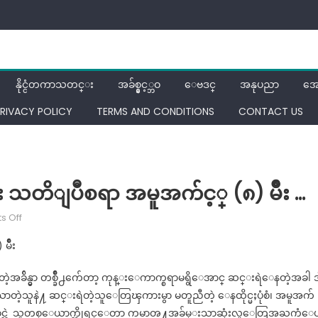
နိုင္ငံတကာသတင္း
အခ်စ္နွင့္ဘဝ
ေဗဒင္
အနုပညာ
အေ
RIVACY POLICY
TERMS AND CONDITIONS
CONTACT US
း သတိျပဳစရာ အမူအက်င့္ (၈) မ်ိဳး …
on
 Off
ခ်
်ိဳး
မ္း
သာႂ
အခ်ိန္မွာ တစ္ခ်ိဳ႕က်ေတာ့ ကုန္းေကာက္စရာမရွိေအာင္ ဆင္းရဲေနတဲ့အခါ ဒ
ကြ
ာတဲ့သူနဲ႔ ဆင္းရဲတဲ့သူေတြၾကားမွာ မတူညီတဲ့ ေနထိုင္မႈပုံစံ၊ အမူအက်
ယ္
ဝခ်င္တဲ့ သူတစ္ေယာက္ဆိုရင္ေတာ့ ကမာၻ႔အခ်မ္းသာဆုံးလူေတြအႀကံေ
ဝ