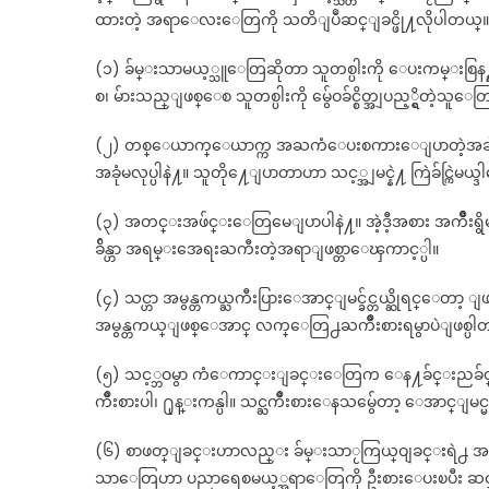
ထားတဲ့ အရာေလးေတြကို သတိျပဳဆင္ျခင္ဖို႔လိုပါတယ္။
(၁) ခ်မ္းသာမယ့္သူေတြဆိုတာ သူတစ္ပါးကို ေပးကမ္းစြန႔္
စ၊ မ်ားသည္ျဖစ္ေစ သူတစ္ပါးကို မွ်ေဝခ်င္စိတ္အျပည့္ရွိတဲ့သူေ
(၂) တစ္ေယာက္ေယာက္က အႀကံေပးစကားေျပာတဲ့အခါေတြ၊
အခုံမလုပ္ပါနဲ႔။ သူတို႔ေျပာတာဟာ သင့္အျမင္နဲ႔ ကြဲခ်င္က
(၃) အတင္းအဖ်င္းေတြမေျပာပါနဲ႔။ အဲ့ဒီ့အစား အက်ိဳးရွိ
ခ်ိန္ဟာ အရမ္းအေရးႀကီးတဲ့အရာျဖစ္တာေၾကာင့္ပါ။
(၄) သင္ဟာ အမွန္တကယ္ႀကီးပြားေအာင္ျမင္ခ်င္တယ္ဆိုရင္ေတာ့ ျဖစ
အမွန္တကယ္ျဖစ္ေအာင္ လက္ေတြ႕ႀကိဳးစားရမွာပဲျဖစ္ပါ
(၅) သင့္ဘဝမွာ ကံေကာင္းျခင္းေတြက ေန႔ခ်င္းညခ်င္း လာလိမ့္မ
ကိဳးစားပါ၊ ႐ုန္းကန္ပါ။ သင္ႀကိဳးစားေနသမွ်ေတာ့ ေအာင
(၆) စာဖတ္ျခင္းဟာလည္း ခ်မ္းသာႂကြယ္ဝျခင္းရဲ႕ အဓိကအ
သာေတြဟာ ပညာရေစမယ့္အရာေတြကို ဦးစားေပးၿပီး ဆင္း