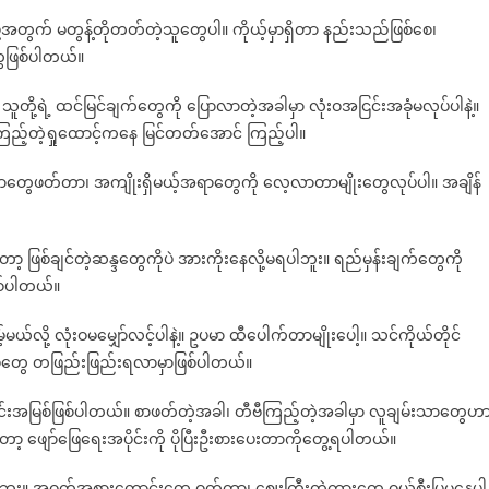
ု့အတွက် မတွန့်တိုတတ်တဲ့သူတွေပါ။ ကိုယ့်မှာရှိတာ နည်းသည်ဖြစ်စေ၊
ွေဖြစ်ပါတယ်။
ရဲ့ ထင်မြင်ချက်တွေကို ပြောလာတဲ့အခါမှာ လုံးဝအငြင်းအခုံမလုပ်ပါနဲ့။
့ကြည့်တဲ့ရှုထောင့်ကနေ မြင်တတ်အောင် ကြည့်ပါ။
် စာတွေဖတ်တာ၊ အကျိုးရှိမယ့်အရာတွေကို လေ့လာတာမျိုးတွေလုပ်ပါ။ အချိန်
ဖြစ်ချင်တဲ့ဆန္ဒတွေကိုပဲ အားကိုးနေလို့မရပါဘူး။ ရည်မှန်းချက်တွေကို
ြစ်ပါတယ်။
်လို့ လုံးဝမမျှော်လင့်ပါနဲ့။ ဥပမာ ထီပေါက်တာမျိုးပေါ့။ သင်ကိုယ်တိုင်
်မှုတွေ တဖြည်းဖြည်းရလာမှာဖြစ်ပါတယ်။
်းအမြစ်ဖြစ်ပါတယ်။ စာဖတ်တဲ့အခါ၊ တီဗီကြည့်တဲ့အခါမှာ လူချမ်းသာတွေဟ
 ဖျော်ဖြေရေးအပိုင်းကို ပိုပြီးဦးစားပေးတာကိုတွေ့ရပါတယ်။
ါဘူး။ အဝတ်အစားကောင်းတွေ ဝတ်တာ၊ ဈေးကြီးတဲ့ကားတွေ ဝယ်စီးပြမနေပါ