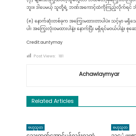
ဘူး။ ဒါပေမယ့် သူတို့ရဲ့ ဘဏ်အကောင့်ထဲကိုကြည့်လိုက်ရင
(၈) နောက်ဆုံးတစ်ခုက အကြွေးမထားတာပါပဲ။ သင့်မှာ မရှိသေးတဲ့
ပါ၊ အကြွေးလုံးဝမထားပါနဲ့။ နောက်ပြီး မရှိရင်မဝယ်ပါနဲ့။ စုဆေ
Credit:auntymay
Post Views:
181
Achawlaymyar
Related Articles
ဗဟုသုတ
ဗဟုသုတ
သွေးထွက်အောင်မှန်လွန်းလှတဲ့
သင့္ရဲ့ဖူးစာ