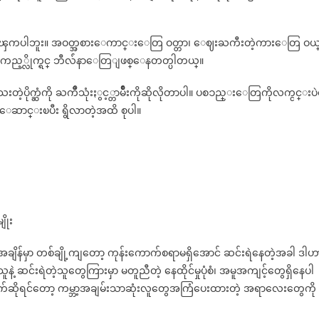
ါၾကပါဘူး။ အဝတ္အစားေကာင္းေတြ ဝတ္တာ၊ ေဈးႀကီးတဲ့ကားေတြ ဝယ
ၾကည့္လိုက္ရင္ ဘီလ်ံနာေတြျဖစ္ေနတတ္ပါတယ္။
ဲ့ပိုက္ဆံကို ႀကိဳသုံးႏွင့္တာမ်ိဳးကိုဆိုလိုတာပါ။ ပစၥည္းေတြကိုလက္ငင္းပ
 စုေဆာင္းၿပီး ရွိလာတဲ့အထိ စုပါ။
ိုး
ချိန်မှာ တစ်ချို့ကျတော့ ကုန်းကောက်စရာမရှိအောင် ဆင်းရဲနေတဲ့အခါ ဒါဟ
့ ဆင်းရဲတဲ့သူတွေကြားမှာ မတူညီတဲ့ နေထိုင်မှုပုံစံ၊ အမူအကျင့်တွေရှိနေပါ
က်ဆိုရင်တော့ ကမ္ဘာ့အချမ်းသာဆုံးလူတွေအကြံပေးထားတဲ့ အရာလေးတွေကို