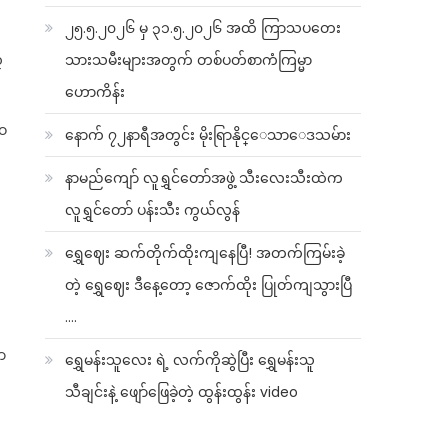
၂၅.၅.၂၀၂၆ မှ ၃၁.၅.၂၀၂၆ အထိ ကြာသပတေး
္
သားသမီးများအတွက် တစ်ပတ်စာကံကြမ္မာ
ဟောကိန်း
ဲဝ
နောက် ၇၂နာရီအတွင်း မိုးရြာနိုင္ေသာေဒသမ်ား
နာမည်ကျော် လူရွှင်တော်အဖွဲ့ သီးလေးသီးထဲက
လူရွှင်တော် ပန်းသီး ကွယ်လွန်
ရွှေဈေး ဆက်တိုက်ထိုးကျနေပြီ! အတက်ကြမ်းခဲ့
တဲ့ ရွှေဈေး ဒီနေ့တော့ ဇောက်ထိုး ပြုတ်ကျသွားပြီ
….
ာ
ရွှေမန်းသူလေး ရဲ့ လက်ကိုဆွဲပြီး ရွှေမန်းသူ
သီချင်းနဲ့ ဖျော်ဖြေခဲ့တဲ့ ထွန်းထွန်း video