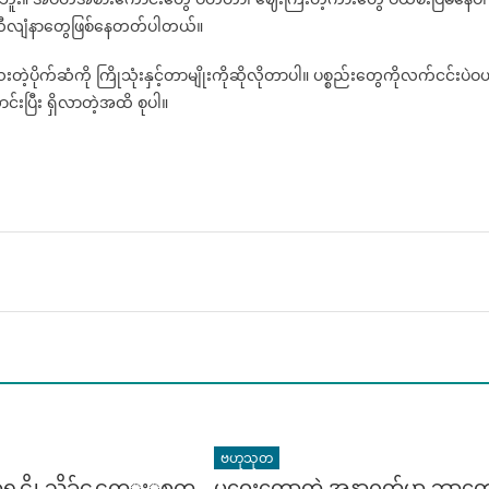
် ဘီလျံနာတွေဖြစ်နေတတ်ပါတယ်။
ပိုက်ဆံကို ကြိုသုံးနှင့်တာမျိုးကိုဆိုလိုတာပါ။ ပစ္စည်းတွေကိုလက်ငင်းပဲဝ
ာင်းပြီး ရှိလာတဲ့အထိ စုပါ။
ဗဟုသုတ
ရွင္ကို သိခ်င္ရင္လက္ႏွစ္ဖက္
မဝေးတော့တဲ့ အနာဂတ်မှာ ဘာတွ