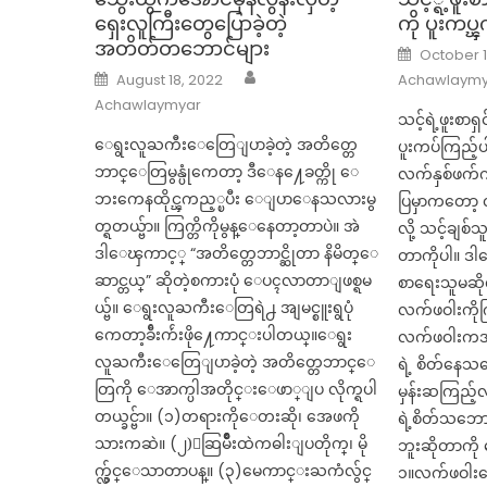
ရှေးလူကြီးတွေပြောခဲ့တဲ့
ကို ပူးကပ္
အတိတ်တဘောင်များ
Posted
October 1
on
Author
Posted
August 18, 2022
Achawlaymy
on
Achawlaymyar
သင့်ရဲ့ဖူးစာရ
ေရွးလူႀကီးေတြေျပာခဲ့တဲ့ အတိတ္တေ
ပူးကပ်ကြည့်ပါ
ဘာင္ေတြမွန္ပုံကေတာ့ ဒီေန႔ေခတ္ကို ေ
လက်နှစ်ဖက်ကိ
ဘးကေနထိုင္ၾကည့္ၿပီး ေျပာေနသလားမွ
ပြမှာကတော့ လ
တ္ရတယ္ဗ်ာ။ ကြက္တိကိုမွန္ေနေတာ့တာပဲ။ အဲ
လို့ သင့်ချစ်သ
ဒါေၾကာင့္ “အတိတ္တေဘာင္ဆိုတာ နိမိတ္ေ
တာကိုပါ။ ဒါ
ဆာင္တယ္” ဆိုတဲ့စကားပုံ ေပၚလာတာျဖစ္ရမ
စာရေးသူမဆိုလ
ယ္ဗ်။ ေရွးလူႀကီးေတြရဲ႕ အျမင္စူးရွပုံ
လက်ဖဝါးကိုကြ
ကေတာ့ခ်ီးက်ဴးဖို႔ေကာင္းပါတယ္။ေရွး
လက်ဖဝါးကအခ
လူႀကီးေတြေျပာခဲ့တဲ့ အတိတ္တေဘာင္ေ
ရဲ့ စိတ်နေ
တြကို ေအာက္ပါအတိုင္းေဖာ္ျပ လိုက္ရပါ
မှန်းဆကြည့်လိ
တယ္ခင္ဗ်ာ။ (၁)တရားကိုေတးဆို၊ အေဖကို
ရဲ့စိတ်သဘောထ
သားကဆဲ။ (၂)ေဆြမ်ိဳးထဲကဓါးျပတိုက္၊ မို
ဘူးဆိုတာကို
က္လွ်င္ေသာတာပန္။ (၃)မေကာင္းႀကံလွ်င္
၁။လက်ဖဝါးပ