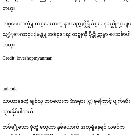
တယ္။
တစ္ေယာက္နဲ႔ တစ္ေယာက္ နားလည္မႈရွိရွိ ခ်စ္ေနမယ္ဆိုရင္ ျပ
ည့္စံုေကာင္းမြန္တဲ႔ အခ်စ္ေရး တစ္ခုကို ပိုင္ဆိုင္လာမွာ ေသခ်ာပါ
တယ္။
Credit’ loveshopmyanmar.
unicode
သာယာနေတဲ့ ချစ်သူ ဘဝလေးက ဒီအမှား (၄) ခုကြောင့် ပျက်ဆီး
သွားနိုင်ပါတယ်
တစ်ချို့သော စုံတွဲ တွေဟာ နှစ်ယောက် အတူရှိနေရင် ယခင်က