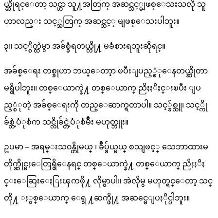
ယ္ဆိုရင္ေတာ့ သင္ဟာ သူ႔အတြက္ အဆင္သင့္မျဖစ္ေသးသလို သူ
ဟာလည္း သင့္အတြက္ အဆင္သင့္ မျဖစ္ေသးပါဘူး။
၃။ သင့္စိတ္ထဲမွာ အခ်စ္ခံရတယ္လို႔ မခံစားရဘူးဆိုရင္။
အခ်စ္ေရး တစ္ခုဟာ ဘယ္ေတာ့ာ ၿပီးျပည့္စံုေနတယ္ဆိုတာ
မရွိပါဘူး။ တစ္ေယာက္နဲ႔ တစ္ေယာက္ ညိႈႏိႈင္းၿပီး ျပ
ည့္စံုတဲ့ အခ်စ္ေရးကို တည္ေဆာက္ရတာပါ။ သင့္ခ်စ္သူ၊ သင့္ကို
ခ်စ္တဲ့ပံုစံက သင္လိုခ်င္တဲ့ပံုစံမ်ိဳး မဟုတ္ဘူး။
ဥပမာ – အရမ္းသ၀န္တိုမယ္ ၊ ခ်ဳပ္ခ်ယ္မယ္ စသျဖင့္ သေဘာထားမ
တိုက္ဆိုင္မႈေတြရွိေနရင္ တစ္ေယာက္နဲ႔ တစ္ေယာက္ ညိႈႏိႈ
င္းေဆြးေႏြးၾကဖို႔ လိုမွာပါ။ အဲလိုမွ မဟုတ္ရင္ေတာ့ သင္
တို႔ ႏွစ္ေယာက္ ေရွ ႔ဆက္ဖို႔ အဆင္မေျပႏိုင္ပါဘူး။