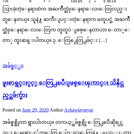
သြားခဲ့တဲ့ေနရာထဲက အႀကိဳက္ဆုံးေနရာေလးေတြလည္း
တူေနတယ္။ သူနဲ႔ ႀကီးျပင္းတဲ့ေနရာက မတူပင္မဲ့ အႀကိဳ
က္ဆုံးေနရာေလးေတြက တူတူပဲ ျဖစ္ေနတာဟာ ေတာ္ေ
တာ္ ထူးဆန္းပါတယ္။ ၃. ေတြ႕ေတြ႕ခ်င္း […]
အခ်စ္နွင့္ဘဝ
ဖူးစာရွင္ႏွင့္ ေတြ႕ၿပီျဖစ္ေၾကာင္း သိနိုင္သ
ည့္အခ်က္မ်ား
Posted on
June 29, 2020
Author
Achawlaymyar
အခ်စ္စစ္ဆိုတာ ရွားပါးတယ္။ တကယ့္အခ်စ္စစ္ကို ေတြ႕ၿပီဆိုရင္လ
ည္း ေမၽွာ္လင့္ခ်က္ေတြ ေပ်ာ္ရႊင္မႈေတြနဲ႔ ျပည့္ႏွက္လာ