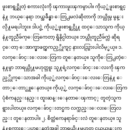
ဖူးစာရွင္ဆိုတဲ့ စကားလုံးကို ၾကားဖူးၾကမွာပါ။ ကိုယ့္ရဲ့ဖူးစာရွင္
နဲ႔ ဘယ္ေနရာ ဘယ္အခ်ိန္မွာ ေတြ႕မလဲဆိုတာကို ဘယ္လိုမွ မွန္း
လို႔မရပါဘူး။ ဒါပင္မဲ့ ကိုယ့္ရဲ့ဖူးစာရွင္လို႔ ထင္ေသာသူက ကိုယ္
နဲ႔တူညီခ်က္ေတြကေတာ့ ရွိနိုင္ပါတယ္။ ဘယ္လိုတူညီခ်က္လဲ ဆိုရ
င္ေတာ့ ေအာက္မွာဖတ္ၾကည့္လိုက္ရင္ နားလည္သြားပါလိမ့္မယ္။ ၁.
လက္ေခ်ာင္းေလးေတြက တူေနတယ္။ သူကိုေတြ႕တဲ့ေ
န႔မွာ ဘာရယ္လို႔မဟုတ္ဘူး သူ႔ရဲ့လက္ေခ်ာင္းေလးကို ၾက
ည့္လိုက္ေသာအခါ ကိုယ့္ရဲ့လက္ေခ်ာင္းေလးေတြနဲ႔ ေ
တာ္ေတာ္တူေနတယ္။ ကိုယ့္ရဲ့ လက္ေခ်ာင္းေလးေတြက
ပုံစံကနည္းနည္း ထူးဆန္းေနတာေၾကာင့္ တူတဲ့သူက
ရွားပါတယ္။ လက္ေခ်ာင္းတင္မက လက္သည္းေလးေတြလ
ည္း တူေနတာပါ။ ၂. စိတ္ထဲကေနရာခ်င္းလဲ တူေနတယ္။ သူ
နဲ႔စကားေျပာေနတဲ့အခါ ဘာရယ္လို႔မဟုတ္ ငယ္ငယ္တုန္းက