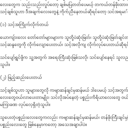
လေးတွေက သည်းသည်းလှုပ်တော့ ချစ်မပြတတ်ပေမယ့် တကယ်တန်ဖိုးထားတယ
သင့်ချစ်သူဟာ ဒီအချက်လေးတွေနဲ့ ကိုက်ညီနေတယ်ဆိုရင်တော့ သင်အရမး
(၁) သင့်အကြိုက်လိုက်တယ်
ယောကျ်ားလေး တော်တော်များများက သူတို့ပဲဆုံးဖြတ်၊ သူတို့ပဲဆုံးဖြတ်ချင
သင့်ဆန္ဒတွေကို လိုက်လျောပေးတယ်၊ သင့်အလိုကျ လိုက်လုပ်ပေးတယ်ဆိုရင်တ
သင်ပျော်ရွှင်ဖို့က သူ့အတွက် အရေးကြီးဆုံးဖြစ်သလို၊ သင်ပျော်နေရင် သူ
သူပါ။
(၂) ဖြည့်ဆည်းပေးတယ်
သင့်ချစ်သူဟာ သူများတွေလို ကဗျာဆန်ချင်မှဆန်မယ် ဒါပေမယ့် သင့်အတွက် 
လေးတွေဝယ်လာပေးတာမျိုး၊ သင်လိုအပ်နေတဲ့ ပစ္စည်းကိရိယာလေးတွေ ဝယ
မကြာခဏ လုပ်လေ့ရှိတဲ့သူပါ။
သူပေးတဲ့ပစ္စည်းလေးတွေကလည်း ကဗျာဆန်ချင်မှဆန်မယ်၊ တန်ဖိုးကြီးချင်မ
ပစ္စည်းလေးတွေ ဖြစ်နေမှာကတော့ အသေအချာပါပဲ။