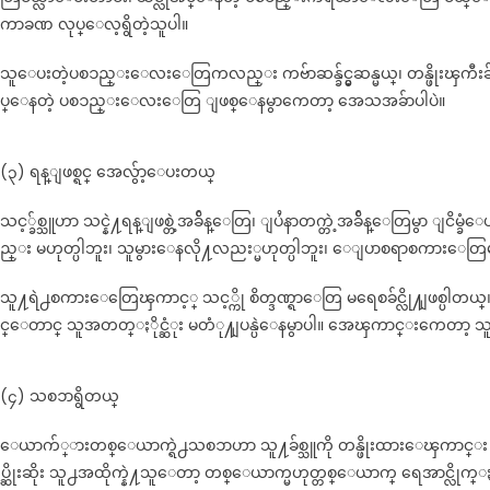
ကာခဏ လုပ္ေလ့ရွိတဲ့သူပါ။
သူေပးတဲ့ပစၥည္းေလးေတြကလည္း ကဗ်ာဆန္ခ်င္မွဆန္မယ္၊ တန္ဖိုးၾကီးခ်င
ပ္ေနတဲ့ ပစၥည္းေလးေတြ ျဖစ္ေနမွာကေတာ့ အေသအခ်ာပါပဲ။
(၃) ရန္ျဖစ္ရင္ အေလွ်ာ့ေပးတယ္
သင့္ခ်စ္သူဟာ သင္နဲ႔ရန္ျဖစ္တဲ့အခ်ိန္ေတြ၊ ျပႆနာတက္တဲ့အခ်ိန္ေတြမွာ ျငိ
ည္း မဟုတ္ပါဘူး၊ သူမွားေနလို႔လညး္မဟုတ္ပါဘူး၊ ေျပာစရာစကားေတြမရ
သူ႔ရဲ႕စကားေတြေၾကာင့္ သင့္ကို စိတ္ဒဏ္ရာေတြ မရေစခ်င္လို႔ျဖစ္
င္ေတာင္ သူအတတ္ႏိုင္ဆံုး မတံု႔ျပန္ပဲေနမွာပါ။ အေၾကာင္းကေတာ့ သူတန္ဖို
(၄) သစၥာရွိတယ္
ေယာက်္ားတစ္ေယာက္ရဲ႕သစၥာဟာ သူ႔ခ်စ္သူကို တန္ဖိုးထားေၾကာင
ပ္ဆိုးဆိုး သူ႕အထိုက္နဲ႔သူေတာ့ တစ္ေယာက္မဟုတ္တစ္ေယာက္ ရေအာင္လိုက္ႏိ