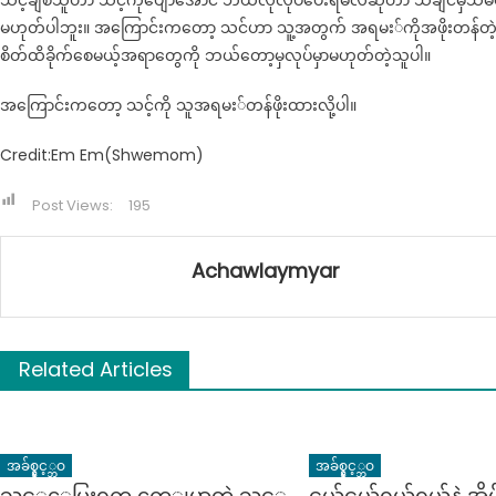
သင့်ချစ်သူဟာ သင့်ကိုပျော်အောင် ဘယ်လိုလုပ်ပေးရမလဲဆိုတာ သိချင်မှသိမ
မဟုတ်ပါဘူး။ အကြောင်းကတော့ သင်ဟာ သူ့အတွက် အရမး်ကိုအဖိုးတန်တဲ့
စိတ်ထိခိုက်စေမယ့်အရာတွေကို ဘယ်တော့မှလုပ်မှာမဟုတ်တဲ့သူပါ။
အကြောင်းကတော့ သင့်ကို သူအရမး်တန်ဖိုးထားလို့ပါ။
Credit:Em Em(Shwemom)
Post Views:
195
Achawlaymyar
Related Articles
အခ်စ္နွင့္ဘဝ
အခ်စ္နွင့္ဘဝ
သင့္ေမြးရက္ ကေျပာတဲ့ သင့္
ငယ်ငယ်ရွယ်ရွယ်နဲ့ အိ