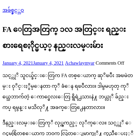
အခ်စ္နွင့္ဘဝ
FA ေတြအတြက္ ၁လ အတြင္း ရည္း
စားရေစႏိုင္မယ့္ နည္းလမ္းမ်ား
Posted
Author
on
January 4, 2021
January 4, 2021
Achawlaymyar
Comments Off
on
FA
သင့္ကုိ သူငယ္ခ်င္းေတြက FA တစ္ေယာက္ ဆုိၿပီး အၿမဲတ
ေ
မ္း ၀ုိင္းႏွိမ္ေနတာ ကုိ ခံေန ရၿပီလား။ ဒါမွမဟုတ္ ကုိ
တြ
ယ္သေဘာက်တဲ့ ေကာင္မေလးေတြ ရွိရဲ႕သားနဲ႔ ဘယ္လုိ ခ်ည္း
အ
ကပ္ ရမွန္း မသိလုိ႔ အခက္ေတြ႕ေနတာလား။
တြ
က္
ဒီနည္းလမ္းေတြကုိ လုပ္ၾကည့္ လုိက္ေလ။ သင့္ကုိ ေ
၁လ
ဂၚမစြံတစ္ေယာက္ ဘ၀က လြတ္ေျမာက္ဖုိ႔ ကူညီေပးႏုိ