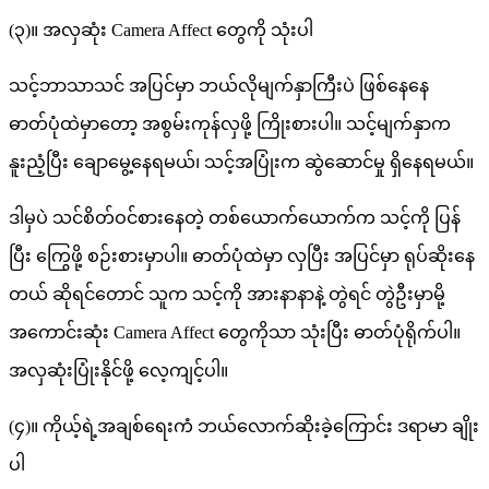
(၃)။ အလှဆုံး Camera Affect တွေကို သုံးပါ
သင့်ဘာသာသင် အပြင်မှာ ဘယ်လိုမျက်နှာကြီးပဲ ဖြစ်နေနေ
ဓာတ်ပုံထဲမှာတော့ အစွမ်းကုန်လှဖို့ ကြိုးစားပါ။ သင့်မျက်နှာက
နူးညံ့ပြီး ချောမွေ့နေရမယ်၊ သင့်အပြုံးက ဆွဲဆောင်မှု ရှိနေရမယ်။
ဒါမှပဲ သင်စိတ်ဝင်စားနေတဲ့ တစ်ယောက်ယောက်က သင့်ကို ပြန်
ပြီး ကြွေဖို့ စဉ်းစားမှာပါ။ ဓာတ်ပုံထဲမှာ လှပြီး အပြင်မှာ ရုပ်ဆိုးနေ
တယ် ဆိုရင်တောင် သူက သင့်ကို အားနာနာနဲ့ တွဲရင် တွဲဦးမှာမို့
အကောင်းဆုံး Camera Affect တွေကိုသာ သုံးပြီး ဓာတ်ပုံရိုက်ပါ။
အလှဆုံးပြုံးနိုင်ဖို့ လေ့ကျင့်ပါ။
(၄)။ ကိုယ့်ရဲ့အချစ်ရေးကံ ဘယ်လောက်ဆိုးခဲ့ကြောင်း ဒရာမာ ချိုး
ပါ