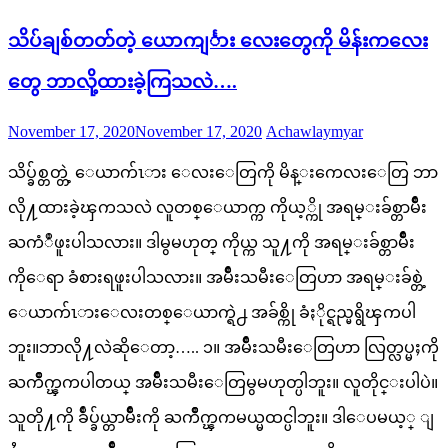
သိပ်ချစ်တတ်တဲ့ ယောကျင်္ား လေးတွေကို မိန်းကလေး
တွေ ဘာလို့ထားခဲ့ကြသလဲ….
Posted
Author
November 17, 2020
November 17, 2020
Achawlaymyar
on
သိပ္ခ်စ္တတ္တဲ့ ေယာက်ၤား ေလးေတြကို မိန္းကေလးေတြ ဘာ
လို႔ထားခဲ့ၾကသလဲ လူတစ္ေယာက္က ကိုယ့္ကို အရမ္းခ်စ္တာမ်ိဳး
ႀကံဳဖူးပါသလား။ ဒါမွမဟုတ္ ကိုယ္က သူ႔ကို အရမ္းခ်စ္တာမ်ိဳး
ကိုေရာ ခံစားရဖူးပါသလား။ အမ်ိဳးသမီးေတြဟာ အရမ္းခ်စ္တဲ့
ေယာက်ၤားေလးတစ္ေယာက္ရဲ႕ အခ်စ္ကို ခံႏိုင္ရည္မရွိၾကပါ
ဘူး။ဘာလို႔လဲဆိုေတာ့….. ၁။ အမ်ိဳးသမီးေတြဟာ လြတ္လပ္မႈကို
ႀကိဳက္ၾကပါတယ္ အမ်ိဳးသမီးေတြမွမဟုတ္ပါဘူး။ လူတိုင္းပါပဲ။
သူတို႔ကို ခ်ဳပ္ခ်ယ္တာမ်ိဳးကို ႀကိဳက္ၾကမယ္မထင္ပါဘူး။ ဒါေပမယ့္ ျ