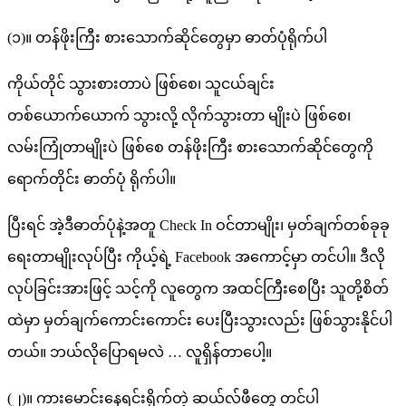
(၁)။ တန်ဖိုးကြီး စားသောက်ဆိုင်တွေမှာ ဓာတ်ပုံရိုက်ပါ
ကိုယ်တိုင် သွားစားတာပဲ ဖြစ်စေ၊ သူငယ်ချင်း
တစ်ယောက်ယောက် သွားလို့ လိုက်သွားတာ မျိုးပဲ ဖြစ်စေ၊
လမ်းကြုံတာမျိုးပဲ ဖြစ်စေ တန်ဖိုးကြီး စားသောက်ဆိုင်တွေကို
ရောက်တိုင်း ဓာတ်ပုံ ရိုက်ပါ။
ပြီးရင် အဲ့ဒီဓာတ်ပုံနဲ့အတူ Check In ဝင်တာမျိုး၊ မှတ်ချက်တစ်ခုခု
ရေးတာမျိုးလုပ်ပြီး ကိုယ့်ရဲ့ Facebook အကောင့်မှာ တင်ပါ။ ဒီလို
လုပ်ခြင်းအားဖြင့် သင့်ကို လူတွေက အထင်ကြီးစေပြီး သူတို့စိတ်
ထဲမှာ မှတ်ချက်ကောင်းကောင်း ပေးပြီးသွားလည်း ဖြစ်သွားနိုင်ပါ
တယ်။ ဘယ်လိုပြောရမလဲ … လူရှိန်တာပေါ့။
(၂)။ ကားမောင်းနေရင်းရိုက်တဲ့ ဆယ်လ်ဖီတွေ တင်ပါ