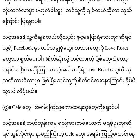
တိုးတက်လာမှာ မဟုတ်ပါဘူး။ သင်သူ့ကို ချစ်တယ်ဆိုတာ သူသိ
ကြောင်း ပြရမှာပါ။
သင့်အနေနဲ့ သူ့ကိုချစ်တယ်လို့လည်း ဖွင့်မပြောရဲသေးဘူး ဆိုရင်
သူ့ရဲ့ Facebook မှာ တင်သမျှပုံတွေ၊ စာသားတွေကို Love React
တွေသာ စွတ်ပေးပါ။ (စိတ်ဆိုးလို့ တင်ထားတဲ့ ပို့စ်တွေကိုတော့
ရှောင်ပေါ့)။အချိန်ကြာလာတဲ့အခါ သင့်ရဲ့ Love React တွေကို သူ
သတိထားမိလာမှာ ဖြစ်ပြီး သင်သူ့ကို စိတ်ဝင်စားနေကြောင်း ရိပ်မိ
သွားပါလိမ့်မယ်။
(၇)။ Cele တွေ ၊ အရမ်းကြည့်ကောင်းနေသူတွေကိုရှောင်ပါ
သင့်အနေနဲ့ ဘယ်တုန်းကမှ ရည်းစားတစ်ယောက် မရခဲ့ဖူးဘူးဆို
ရင် အွန်လိုင်းမှာ နာမည်ကြီးတဲ့ Cele တွေ၊ အရမ်းကြည့်ကောင်းနေ