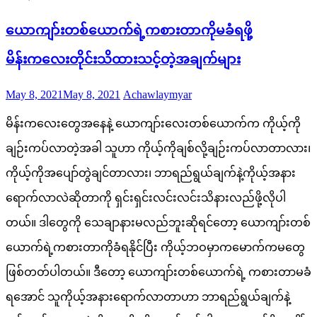
ယောကျာ်းတစ်ယောက်ရဲ့ကစားတာကိုမခံရဖို့
မိန်းကလေးတိုင်းသိထားသင့်တဲ့အချက်များ
Posted
Author
May 8, 2021
May 8, 2021
Achawlaymyar
on
မိန်းကလေးတွေအနေနဲ့ ယောကျာ်းလေးတစ်ယောက်က ကိုယ့်ကို
ချဉ်းကပ်လာတဲ့အခါ သူဟာ ကိုယ့်ကိုချစ်လို့ချဉ်းကပ်လာတာလား၊
ကိုယ့်ကိုအပျော်တွဲချင်တာလား၊ ဘာရည်ရွယ်ချက်နဲ့ကိုယ့်အနား
ရောက်လာလဲဆိုတာကို ရှင်းရှင်းလင်းလင်းသိနားလည်ဖို့လိုပါ
တယ်။ ဒါတွေကို သေချာနားမလည်ဘူးဆိုရင်တော့ ယောကျာ်းတစ်
ယောက်ရဲ့ကစားတာကိုခံရနိုင်ပြီး ကိုယ့်ဘဝမှာကမောက်ကမတွေ
ဖြစ်တတ်ပါတယ်။ ဒီတော့ ယောကျာ်းတစ်ယောက်ရဲ့ ကစားတာမခံ
ရအောင် သူကိုယ့်အနားရောက်လာတာဟာ ဘာရည်ရွယ်ချက်နဲ့