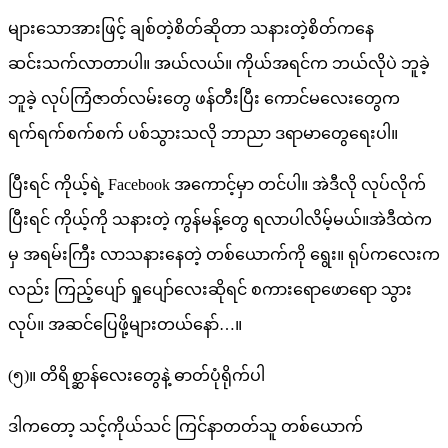
များသောအားဖြင့် ချစ်တဲ့စိတ်ဆိုတာ သနားတဲ့စိတ်ကနေ
ဆင်းသက်လာတာပါ။ အယ်လယ်။ ကိုယ်အရင်က ဘယ်လိုပဲ ဘူခဲ့
ဘူခဲ့ လုပ်ကြံဇာတ်လမ်းတွေ ဖန်တီးပြီး ကောင်မလေးတွေက
ရက်ရက်စက်စက် ပစ်သွားသလို ဘာညာ ဒရာမာတွေရေးပါ။
ပြီးရင် ကိုယ့်ရဲ့ Facebook အကောင့်မှာ တင်ပါ။ အဲဒီလို လုပ်လိုက်
ပြီးရင် ကိုယ့်ကို သနားတဲ့ ကွန်မန့်တွေ ရလာပါလိမ့်မယ်။အဲဒီထဲက
မှ အရမ်းကြီး လာသနားနေတဲ့ တစ်ယောက်ကို ရွေး။ ရုပ်ကလေးက
လည်း ကြည့်ပျော် ရှုပျော်လေးဆိုရင် စကားရောဖောရော သွား
လုပ်။ အဆင်ပြေဖို့များတယ်နော်…။
(၅)။ တိရိစ္ဆာန်လေးတွေနဲ့ ဓာတ်ပုံရိုက်ပါ
ဒါကတော့ သင့်ကိုယ်သင် ကြင်နာတတ်သူ တစ်ယောက်