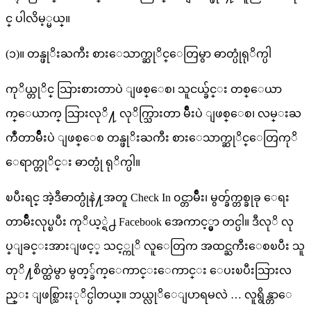
အ
င္ ပါလိမ့္မယ္။
တြ
(၁)။ တန္ဖုိးႀကီး စားေသာက္ဆုိင္ေတြမွာ ဓာတ္ပုံရုိက္ပါ
င္း
ရ
ကုိယ္တုိင္ သြားစားတာပဲ ျဖစ္ေစ၊ သူငယ္ခ်င္း တစ္ေယာ
ည္း
က္ေယာက္ သြားလုိ႔ လုိက္သြားတာ မ်ိဳးပဲ ျဖစ္ေစ၊ လမ္းႀ
စား
ကဳံတာမ်ိဳးပဲ ျဖစ္ေစ တန္ဖုိးႀကီး စားေသာက္ဆုိင္ေတြကုိ
ရေ
ေရာက္တုိင္း ဓာတ္ပုံ ရုိက္ပါ။
စႏို
ၿပီးရင္ အဲ့ဒီဓာတ္ပုံနဲ႔အတူ Check In ၀င္တာမ်ိဳး၊ မွတ္ခ်က္တစ္ခုခု ေရး
င္
တာမ်ိဳးလုပ္ၿပီး ကုိယ့္ရဲ႕ Facebook အေကာင့္မွာ တင္ပါ။ ဒီလုိ လု
မ
ပ္ျခင္းအားျဖင့္ သင့္ကုိ လူေတြက အထင္ႀကီးေစၿပီး သူ
ယ့္
တုိ႔စိတ္ထဲမွာ မွတ္္ခ်က္ေကာင္းေကာင္း ေပးၿပီးသြားလ
န
ည္း ျဖစ္သြားႏုိင္ပါတယ္။ ဘယ္လုိေျပာရမလဲ … လူရွိန္တာေ
ည္း