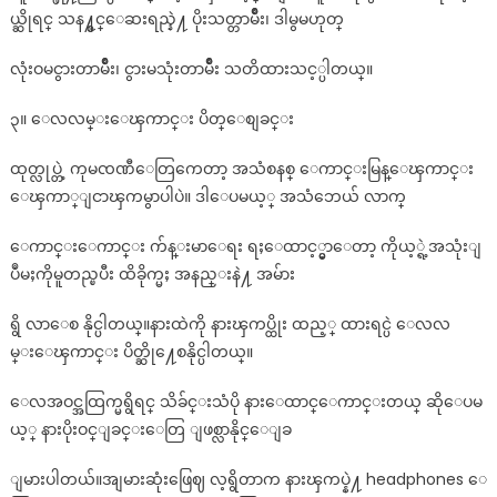
ယ္ဆိုရင္ သန႔္စင္ေဆးရည္နဲ႔ ပိုးသတ္တာမ်ိဳး၊ ဒါမွမဟုတ္
လုံးဝမငွားတာမ်ိဳး၊ ငွားမသုံးတာမ်ိဳး သတိထားသင့္ပါတယ္။
၃။ ေလလမ္းေၾကာင္း ပိတ္ေစျခင္း
ထုတ္လုပ္တဲ့ ကုမၸဏီေတြကေတာ့ အသံစနစ္ ေကာင္းမြန္ေၾကာင္း
ေၾကာ္ျငာၾကမွာပါပဲ။ ဒါေပမယ့္ အသံဘေယ် လာက္
ေကာင္းေကာင္း က်န္းမာေရး ရႈေထာင့္မွာေတာ့ ကိုယ့္ရဲ့အသုံးျ
ပဳမႈကိုမူတည္ၿပီး ထိခိုက္မႈ အနည္းနဲ႔ အမ်ား
ရွိ လာေစ နိုင္ပါတယ္။နားထဲကို နားၾကပ္ထိုး ထည့္ ထားရင္ပဲ ေလလ
မ္းေၾကာင္း ပိတ္ဆို႔ေစနိုင္ပါတယ္။
ေလအဝင္အထြက္မရွိရင္ သိခ်င္းသံပို နားေထာင္ေကာင္းတယ္ ဆိုေပမ
ယ့္ နားပိုးဝင္ျခင္းေတြ ျဖစ္လာနိုင္ေျခ
ျမားပါတယ်။အျမားဆုံးဖြေဈ လ့ရွိတာက နားၾကပ္နဲ႔ headphones ေ