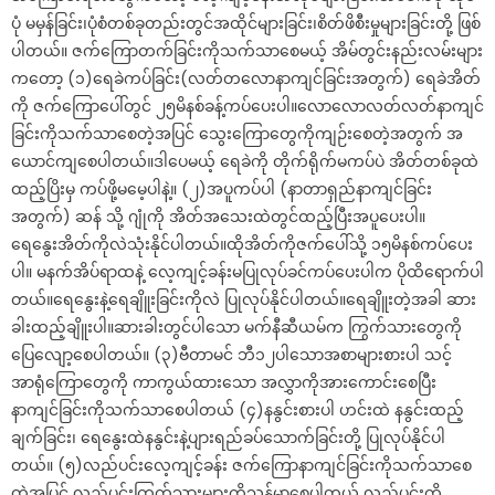
ပုံ မမှန်ခြင်း၊ပုံစံတစ်ခုတည်းတွင်အထိုင်များခြင်း၊စိတ်ဖိစီးမှုများခြင်းတို့ ဖြစ်
ပါတယ်။ ဇက်ကြောတက်ခြင်းကိုသက်သာစေမယ့် အိမ်တွင်းနည်းလမ်းများ
ကတော့ (၁)ရေခဲကပ်ခြင်း(လတ်တလောနာကျင်ခြင်းအတွက်) ရေခဲအိတ်
ကို ဇက်ကြောပေါ်တွင် ၂၅မိနစ်ခန့်ကပ်ပေးပါ။လောလောလတ်လတ်နာကျင်
ခြင်းကိုသက်သာစေတဲ့အပြင် သွေးကြောတွေကိုကျဉ်းစေတဲ့အတွက် အ
ယောင်ကျစေပါတယ်။ဒါပေမယ့် ရေခဲကို တိုက်ရိုက်မကပ်ပဲ အိတ်တစ်ခုထဲ
ထည့်ပြိးမှ ကပ်ဖို့မမေ့ပါနဲ့။ (၂)အပူကပ်ပါ (နာတာရှည်နာကျင်ခြင်း
အတွက်) ဆန် သို့ ဂျုံကို အိတ်အသေးထဲတွင်ထည့်ပြီးအပူပေးပါ။
ရေနွေးအိတ်ကိုလဲသုံးနိုင်ပါတယ်။ထိုအိတ်ကိုဇက်ပေါ်သို့ ၁၅မိနစ်ကပ်ပေး
ပါ။ မနက်အိပ်ရာထနဲ့ လေ့ကျင့်ခန်းမပြုလုပ်ခင်ကပ်ပေးပါက ပိုထိရောက်ပါ
တယ်။ရေနွေးနဲ့ရေချိူးခြင်းကိုလဲ ပြုလုပ်နိုင်ပါတယ်။ရေချိူးတဲ့အခါ ဆား
ခါးထည့်ချိူးပါ။ဆားခါးတွင်ပါသော မက်နီဆီယမ်က ကြွက်သားတွေကို
ပြေလျော့စေပါတယ်။ (၃)ဗီတာမင် ဘီ၁၂ပါသောအစာများစားပါ သင့်
အာရုံကြောတွေကို ကာကွယ်ထားသော အလွှာကိုအားကောင်းစေပြီး
နာကျင်ခြင်းကိုသက်သာစေပါတယ် (၄)နနွင်းစားပါ ဟင်းထဲ နနွင်းထည့်
ချက်ခြင်း၊ ရေနွေးထဲနနွင်းနဲ့ပျားရည်ခပ်သောက်ခြင်းတို့ ပြုလုပ်နိုင်ပါ
တယ်။ (၅)လည်ပင်းလေ့ကျင့်ခန်း ဇက်ကြောနာကျင်ခြင်းကိုသက်သာစေ
တဲ့အပြင် လည်ပင်းကြွက်သားများကိုသန်မာစေပါတယ် လည်ပင်းကို