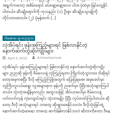
အရွက်ကတော့ အစိမ်းရောင် ခပ်ဖျော့ဖျော့လေး ပါပဲ။ ပုံထဲမှာ မြင်တွေ့နိုင်
ပါတယ်။ ဆီးချိုရောဂါကို ကုသနည်း (၁) ဦးစွာ ဆီးချိုသွေးချိုကို
တိုင်းတာထားပါ။ (၂) ပုံမှန်ထက် […]
က်မၼာေရး ဗဟုသုတ
လှဲအိပ်ရင်း ဖုန်းအကြည့်များရင် ဖြစ်လာနိုင်တဲ့
နောက်ဆက်တွဲဆိုးကျိုးများ
Author
Posted
Achawlaymyar
April 3, 2022
on
လှဲအိပ်ရင်း ဖုန်းအကြည့်များရင် ဖြစ်လာနိုင်တဲ့ နောက်ဆက်တွဲဆိုးကျိုး
များ ညညဆို ဖုန်းကို ဇိမ်လေးနဲ့ လှဲကြည့်ရတာ ကြိုက်တဲ့သူလား။ ဒါဆိုရင်
တော့အခုကစပြီး ဒီလို မကြည့်ကြဖို့အတွက် ပြောပြရစေ။ အခုခေတ်မှာ
လူကြီးလူငယ်မရွေး လူအများစုက ဖုန်းကို ညဖက်မှာ ပိုပြီးအသုံးများကြပါ
တယ်။ သုံးတဲ့အချိန်မှာလည်း အထူးသဖြင့် အိပ်ယာပေါ်မှာ ဇိမ်လေးနဲ့
ပက်လက်လှန် လှဲလျောင်းရင်း သုံးတာမျိုး ပိုပြီး လုပ်တတ်ကြပါတယ်။ ဆို
တော့ ဒီလို အသုံးများရင် ဘာတွေ ဆိုးရွားစေနိုင်သလဲ။ ဒီလိုသုံးခြင်းရဲ့
နောက်ဆက်တွဲမှာရော ဘာတွေ ဆက်ဖြစ်လာနိုင်သလဲ ဆိုတာကိုတော့ ဒီနေ့