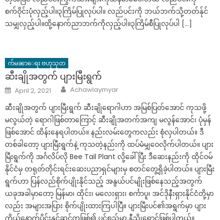
စက်ဝိုင်းပုံလှည့်ပါ။၃ကြိမ်ပြုလုပ်ပါ။ လည်ပင်းကို ဘယ်ဘက်သို့တတ်န်ုင်
သမျှလှည့်ပါ။ထို့နောက်ညာဘက်ကိုလှည့်ပါ။၃ကြိမ်စီပြုလုပ်ပါ […]
က်မၼာေရး ဗဟုသုတ
ဆီးချိုအတွက် ပျားမြီးရွက်
Author
Posted
Achawlaymyar
April 2, 2021
on
ဆီးချိုအတွက် ပျားမြီးရွက် ဆီးချိုရောဂါဟာ အမြစ်ပြတ်အောင် ကုသဖို့
မလွယ်တဲ့ ရောဂါဖြစ်တာကြောင့် ဆီးချိုအတက်အကျ မလွန်အောင်၊ ပုံမှန်
ဖြစ်အောင် ထိန်းနေရပါတယ်။ နည်းလမ်းတွေကလည်း စုံလှပါတယ်။ ဒီ
တစ်ခါတော့ ပျားမြီးရွက်နဲ့ ကုသတဲ့နည်းကို ထပ်မံမျှဝေလိုက်ပါတယ်။ ပျား
မြီးရွက်ကို အင်္ဂလိပ်လို Bee Tail Plant လို့ခေါ်ပြီး ဒီဆေးနည်းကို ထိုင်ဝမ်
နိုင်ငံမှ တရုတ်တိုင်းရင်းဆေးပညာရှင်များမှ စတင်တွေ့ရှိခဲ့ပါတယ်။ ပျားမြီး
ရွက်ဟာ ပြန်လည်စိုက်ပျိုးနိုင်သည့် အနွယ်ပင်မျိုးဖြစ်နေသည့်အတွက်
ယခုအခါမှာတော့ မြန်မာ၊ ထိုင်း၊ မလေးရှား၊ စင်္ကာပူ၊ အင်ဒိုနီးရှားနိုင်ငံတို့မှာ
လည်း အများအပြား စိုက်ပျိုးထားကြပါပြီ။ ပျားမြီးပင်၏အရွက်မှာ ပျား
ကိုယ်နောက်ပိုင်းနှင့်ဆင်တူဖြစ်၍ ပင်စည်မှာ နီညိုရောင်ဖြစ်ပါတယ်။