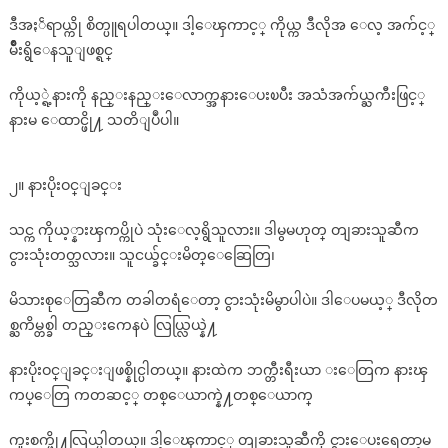
ဒီအႏၲရာယ္ကို စိတ္ပူရပါတယ္။ ဒါ့ေၾကာင့္ ကိုယ္က ဒီလိုအ ေလ့ အက်င့္
မ်ိဳးရွိေနသူျဖစ္ရင္
ကိုယ့္ရဲ့နားကို နည္းနည္းေလာက္အနားေပးၿပီး အသံအက်ယ္ႀကီးဖြင့္
နားမ ေထာင္ဖို႔ သတိျပဳပါ။
၂။ နားပိုးဝင္ျခင္း
သင္က ကိုယ့္နားၾကပ္ကိုပဲ သုံးေလ့ရွိသူလား။ ဒါမွမဟုတ္ တျခားသူဆီက
ငွားသုံးတတ္သလား။ သူငယ္ခ်င္းမိတ္ေဆြေတြ၊
မိသားစုေတြဆီက တခါတရံေတာ့ ငွားသုံးမိမွာပါပဲ။ ဒါေပမယ့္ ဒီလိုတ
စ္ႀကိမ္တစ္ခါ တည္းကေနပဲ လြယ္လြယ္နဲ႔
နားပိုးဝင္ျခင္းျဖစ္နိုင္ပါတယ္။ နားထဲက ဘက္တီးရီးယာ းေတြက နားၾ
ကပ္ေတြ ကတဆင့္ တစ္ေယာက္နဲ႔တစ္ေယာက္
ကူးစက္ဖို႔လြယ္ပါတယ္။ ဒါ့ေၾကာင့္ တျခားသူဆီကို ငွားေပးရေတာ့မ