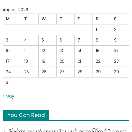
navigation
August 2026
M
T
W
T
F
S
S
1
2
3
4
5
6
7
8
9
10
11
12
13
14
15
16
17
18
19
20
21
22
23
24
25
26
27
28
29
30
31
« May
You Can Read
ဒိုင်ဗင်ထိုး ကျနေတဲ့ ရွှေဈေး! ဒီနေ့ မနက်မှာတော့ ပြန်လည်ဦးမော့ လာ