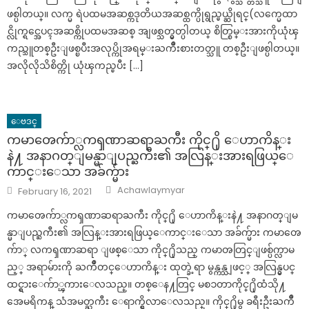
ဖစ္ပါတယ္။ လက္မ ရဲပထမအဆစ္ကဒုတိယအဆစ္ထက္ပိုရွည္မယ္ဆိုရင္(လက္မေထာ
င္လိုက္ရင္အေပၚအဆစ္ကိုပထမအဆစ္ အျဖစ္သတ္မွတ္ပါတယ္ စိတ္စြမ္းအားကိုယုံၾ
ကည္သူတစ္ဦးျဖစ္ၿပီးအလုပ္ကိုအရမ္းႀကိဳးစားတတ္သူ တစ္ဦးျဖစ္ပါတယ္။
အလိုလိုသိစိတ္ကို ယုံၾကည္ၿပီး […]
ေဗဒင္
ကမာၻေက်ာ္လကၡဏာဆရာႀကီး ကိုင္႐ို ေဟာကိန္း
နဲ႔ အနာဂတ္ျမန္မာျပည္ႀကီး၏ အလြန္းအားရဖြယ္ေ
ကာင္းေသာ အခ်က္မ်ား
Author
Posted
Achawlaymyar
February 16, 2021
on
ကမာၻေက်ာ္လကၡဏာဆရာႀကီး ကိုင္႐ို ေဟာကိန္းနဲ႔ အနာဂတ္ျမ
န္မာျပည္ႀကီး၏ အလြန္းအားရဖြယ္ေကာင္းေသာ အခ်က္မ်ား ကမာၻေ
က်ာ္ လကၡဏာဆရာ ျဖစ္ေသာ ကိုင္႐ိုသည္ ကမာၻတြင္ျဖစ္ပ်က္လာမ
ည့္ အရာမ်ားကို ႀကိဳတင္ေဟာကိန္း ထုတ္ခဲ့ရာ မွန္ကန္သျဖင့္ အလြန္မွပင္
ထင္ရွားေက်ာ္ၾကားေလသည္။ တစ္ေန႔တြင္ မစၥတာကိုင္႐ိုထံသို႔
အေမရိကန္ သံအမတ္ႀကီး ေရာက္ရွိလာေလသည္။ ကိုင္႐ိုမွ ခရီးဦးႀကိဳ