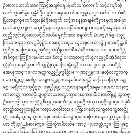
ဦးစားပေးတတ်တာကြောင့်အချစ်ရေးနဲ့ပတ်သက်လာရင် သင့်လျော်တဲ့
လက်တွဲဖော်နဲ့တွေ့နိုင်ဖို့အခွင့်အရေးကောင်းတွေနဲ့လွဲသွာတတ်ပါတယ်။ဒီ
ပြဿနာကိုကျော်လွှားနိုင်ဖို့အတွက် သင့်အနေနဲ့အချစ်ကိုရှာဖွေတဲ့အခါမှာ
လက်တွေ့ ကျတာတွေကိုနောက်မှာထားပြီးခံစားချက်လေးကိုအနည်းငယ်
ထည့်သွင်းစဉ်းစားသင့်ပါတယ်။ မူရင်းအား ခရက်ဒစ် Zawgyi ခ်မ္းသူႂ
ကြယ္ဝမည့္ လက္မပိုင္ရွင္မ်ား အေၾကာင္း လူတစ္ေယာက္ရဲ႕ခႏၶာကိုယ္အစိ
တ္အပိုင္းေတြကေန အဲ့ဒီလူဘယ္လိုလူစားမ်ိဳးလဲဆိုတာေျပာျပေပးႏိုင္တဲ့
အခ်က္ေတြရွိေနပါတယ္။ ဒီတစ္ခါေတာ့လက္မကိုၾကည့္ၿပီးအဲ့ဒီလူဘ
ယ္လိုစိတ္ေနစိတ္ထား၊ကိုယ္ရည္ကိုယ္ေသြးရွိမယ္ဆိုတာ ေျပာျပေပးႏိုင္တဲ့
အေၾကာင္းေလးဖတ္ၾကည့္လိုက္ပါဦး။ေျဖာင့္တန္းေနတဲ့လက္မလက္
မေထာင္လိုက္တဲ့အခါမွာ ေျဖာင့္တန္းေနၿပီးေနာက္ကိုေကြးၫြတ္ေနျ
ခင္းမရွိတဲ့လက္မပိုင္ရွင္ျဖစ္မယ္ဆိုရင္ သင္ဟာအရာရာကိုအရမ္းအေလးအနက္
ထားတတ္တဲ့သူတစ္ဦးျဖစ္ပါတယ္။စိတ္ဓာတ္မာေၾကာၿပီးခံစားလြယ္တဲ့သူတစ္
ဦးမဟုတ္ပါဘူး။ သင့္ရဲ႕စိတ္လႈပ္ရွားမႈကိုျပေလ့မရွိတဲ့သူ တစ္ဦးျဖစ္ေပမဲ့စိ
တ္ဓာတ္က်တတ္သူတစ္ဦးေတာ့မဟုတ္ပါဘူး။ ေကြးေနတဲ့လက္မလက္မေထာင္လို
က္တဲ့ အခါနည္းနည္းျဖစ္ေစ၊မ်ားမ်ားျဖစ္ေစေကြးေနတတ္တဲ့သူေတြ
ဟာ ကိုယ့္ရဲ႕ခံစားခ်က္ေတြကိုအမ်ားသိေအာင္ ျပတတ္တဲ့သူေတြျဖစ္
သလိုအေတြးေတြကိုလည္းထုတ္ေဖာ္ေျပာရမွာႏွစ္သက္တတ္သူေတြျ