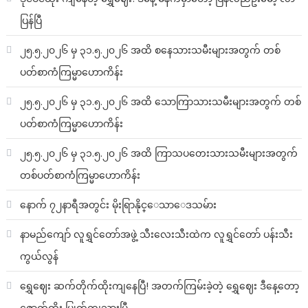
ပြန်ပြီ
၂၅.၅.၂၀၂၆ မှ ၃၁.၅.၂၀၂၆ အထိ စနေသားသမီးများအတွက် တစ်
ပတ်စာကံကြမ္မာဟောကိန်း
၂၅.၅.၂၀၂၆ မှ ၃၁.၅.၂၀၂၆ အထိ သောကြာသားသမီးများအတွက် တစ်
ပတ်စာကံကြမ္မာဟောကိန်း
၂၅.၅.၂၀၂၆ မှ ၃၁.၅.၂၀၂၆ အထိ ကြာသပတေးသားသမီးများအတွက်
တစ်ပတ်စာကံကြမ္မာဟောကိန်း
နောက် ၇၂နာရီအတွင်း မိုးရြာနိုင္ေသာေဒသမ်ား
နာမည်ကျော် လူရွှင်တော်အဖွဲ့ သီးလေးသီးထဲက လူရွှင်တော် ပန်းသီး
ကွယ်လွန်
ရွှေဈေး ဆက်တိုက်ထိုးကျနေပြီ! အတက်ကြမ်းခဲ့တဲ့ ရွှေဈေး ဒီနေ့တော့