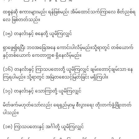
ထစ္ခနဲဆို စကားများမည်၊ ရန်ဖြစ်မည်၊ အိမ်ထောင်သက်ကြာလေ စိတ်ညစ်ရ
လေ ဖြစ်တတ်သည်။
(၁၅) တနင်္လာနှင့် စနေတို့ ယူမိကြလျှင်
ရှာဖွေ၍ရပြီး ဘဝအခြေအနေ ကောင်းပါလိမ့်မည်။သို့ရာတွင် တစ်ယောက်
နှင့်တစ်ယောက် ကေတာက္ကစ ရှိနေလိမ့်မည်။
(၁၆) တနင်္လာနှင့် ကြာသပတေးတို့ ယူမိကြလျှင် ချမ်းတောင့်ချမ်းသာ နေ
ကြရပါမည်။ သို့ရာတွင် အမြဲတစေသင့်မြတ်ခြင်း မရှိကြပါ။
(၁၇) တနင်္လာနှင့် သောကြာတို့ ယူမိကြလျှင်
မိတ်ဖက်မဟုတ်သော်လည်း ရေရှည်မှာမူ စီးပွားရေး တိုးတက်ဖွံ့ဖြိုးတတ်
ပါသည်။
(၁၈) ကြာသပတေးနှင့် အင်္ဂါတို့ ယူမိကြလျှင်