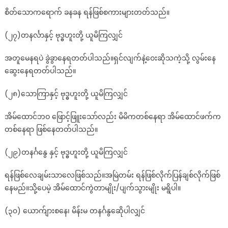
စိတ်သောကရောက် ခနခန ရန်ဖြစ်စကားများတတ်သည်။
(၂၇)တနင်္လာနှင့် ဗုဒ္ဓဟူးတို့ ယူမိကြလျှင်
အတူမေနရပဲ ခွဲခွာနေရတတ်ပါသည်။ရှင်လျက်နဲ့ဝေးဆိုသကဲ့သို့ လွမ်းနေ
ဆွေးနေရတတ်ပါသည်။
(၂၈)သောကြာနှင့် ဗုဒ္ဓဟူးတို့ ယူမိကြလျှင်
အိမ်ထောင်ဘဝ ဖြောင့်ဖြူးသော်လည်း မိမိကတစ်နေရာ အိမ်ထောင်ဖက်က
တစ်နေရာ ဖြစ်နေတတ်ပါသည်။
(၂၉)တနင်္ဂနွေ နှင့် ဗုဒ္ဓဟူးတို့ ယူမိကြလျှင်
ရန်ဖြစ်လေချမ်းသာလေဖြစ်သည်။အမြဲတမ်း ရန်ဖြစ်လိုက်ပြန်ချစ်လိုက်ဖြစ်
နေမည်။သို့ပေမဲ့ အိမ်ထောင်ကွဲတာမျိုး/ပျက်သွားမျိုး မရွိပါ။
(၃၀) ယောက်ျားစနေ၊ မိန်းမ တနင်္ဂနွဆေိုပါလျှင်