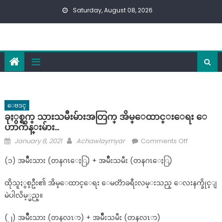
Skip
Saturday, August 08, 2026
to
content
ေဗဒင္
ခုႏွစ္ရက္ သားသမီးမ်ားအတြက္ အိမ္ေထာင္းေရး ေ
ဟာကိန္းမ်ား…
Posted
Author
on
January 8, 2021
Achawlaymyar
Comments Off
on
ခုႏွ
(၁) အမ်ိဳးသား (တနဂၤေႏြ) + အမ်ိဳးသမီး (တနဂၤေႏြ)
စ္
ရက္
ထိုသူႏွစ္ဦး၏ အိမ္ေထာင္ေရး ေမတၱာခရီးလမ္းသည္ ေလးနက္ခိုင္ျ
သား
မဲပါလိမ့္မည္။
သ
မီး
(၂) အမ်ိဳးသား (တနလၤာ) + အမ်ိဳးသမီး (တနလၤာ)
မ်ား