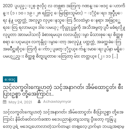
2020 ျပည့္ႏွစ္ ဇူလိုင္ လ တစ္လစာ အတြက္ ဂဏန္းေဗဒင္ ေဟာကိ
န္း (၁ ၊ ၁၀ ၊ ၁၉ ၊ ၂၈ ရက္တြင္ ေမြးဖြားသူမ်ား) – ႏိုင္ငံေရး၊ အုပ္ခ်ဳပ္ေ
ရး နဲ႔ ပတ္သက္တဲ့ အလုပ္မွာ လုပ္ေနသူေတြ ဒီလထဲမွာ ေနရာ၊ အခြင့္အေ
ရးေတြ ရလာမယ္။ ဒါေပမယ့္ ကိုယ္လုပ္သမွ်ကို အသိအမွတ္ျပဳ မခံရလို႔
လုပ္ရတာ အားမပါသလို ခံစားရမယ္။ လလယ္ပိုင္းမွာ မိသားစုေရး စိတ္ညစ္
စရာ ေပၚမယ္။ လကုန္ပိုင္းမွာေတာ့ အလုပ္နဲ႔ ပတ္သက္တဲ့ အခက္အခဲေတြ
အၿပိဳင္အဆိုင္ေတြကို ေက်ာ္ျဖတ္ႏိုင္မယ္။ က်န္းမာေရးျပႆနာ မရွိေ
ပမယ့္လည္း စိတ္ညစ္ရ စိတ္ရႈပ္ရတာေတြေတာ့ မ်ား တတ္တယ္။ (၂ ၊ ၁၁ […]
ေဗဒင္
သင့်လက္ဖဝါးကျေပာတဲ့ သင့်အနာဂတ်၊ အိမ်ထောင္ဖတ်၊ စီး
ပြားဥစ္စာ တို့အေကြာင်း…
Author
Posted
Achawlaymyar
May 24, 2021
on
သင့်လက္ဖဝါးကျေပာတဲ့ သင့်အနာဂတ်၊ အိမ်ထောင္ဖတ်၊ စီးပြားဥစ္စာ တို့အေ
ကြာင်း နိမိတ်ဖတ်လက်ခဏာ ဗဒေပညာနဲ့ပတျသတျ ပွီးတော့ ကွနြျ
တော့ျရဲ့ ဗဒေငျဟောလာတဲ့သက်တမျး တဈလှေျာက်မှာ ဘယျအရာမှ