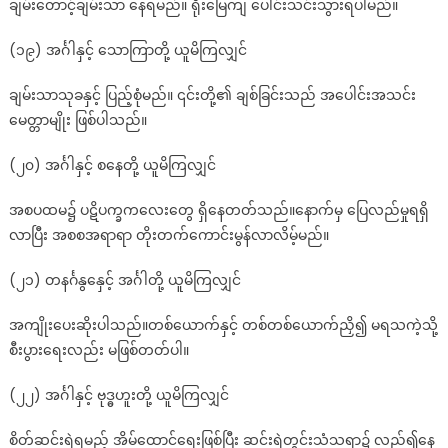
ချမ်းတောင့်ချမ်းသာ နေရမည်။ ရိုးမြေကျ ပေါင်းသင်းသွားရပါမည်။
(၁၉) အင်္ဂါနှင့် သောကြာတို့ ယူမိကြလျှင်
ချမ်းသာသုခနှင့် ပြည့်စုံမည်။ ၎င်းတို့၏ ချစ်ခြင်းသည် အပေါင်းအသင်း
မေတ္တာမျိုး ဖြစ်ပါသည်။
(၂၀) အင်္ဂါနှင့် စနေတို့ ယူမိကြလျှင်
အစပထမ၌ ပဋိပက္ခကလေးတွေ ရှိနေတတ်သည်။နောက်မှ ပြေလည်မှုရရှိ
လာပြီး အစစအရာရာ တိုးတက်ကောင်းမွန်လာလိမ့်မည်။
(၂၁) တနင်္ဂနွနှေင့် အင်္ဂါတို့ ယူမိကြလျှင်
အကျိုးပေးဆိုးပါသည်။တစ်ယောက်နှင့် တစ်တစ်ယောက်ညှိ၍ မရသကဲ့သို့
စီးပွားရေးလည်း မဖြစ်တတ်ပါ။
(၂၂) အင်္ဂါနှင့် ဗုဒ္ဓဟူးတို့ ယူမိကြလျှင်
စိတ်ဆင်းရဲရမည့် အိမ်ထောင်ရေးဖြစ်ပြီး ဆင်းရဲတွင်းသံသရာ၌ လည်၍နေ