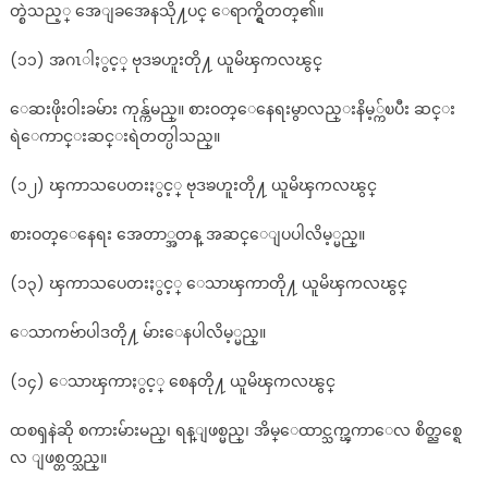
တ္စဲသည့္ အေျခအေနသို႔ပင္ ေရာက္ရွိတတ္၏။
(၁၁) အဂၤါႏွင့္ ဗုဒၶဟူးတို႔ ယူမိၾကလၽွင္
ေဆးဖိုးဝါးခမ်ား ကုန္က်မည္။ စားဝတ္ေနေရးမွာလည္းနိမ့္က်ၿပီး ဆင္း
ရဲေကာင္းဆင္းရဲတတ္ပါသည္။
(၁၂) ၾကာသပေတးႏွင့္ ဗုဒၶဟူးတို႔ ယူမိၾကလၽွင္
စားဝတ္ေနေရး အေတာ္အတန္ အဆင္ေျပပါလိမ့္မည္။
(၁၃) ၾကာသပေတးႏွင့္ ေသာၾကာတို႔ ယူမိၾကလၽွင္
ေသာကဗ်ာပါဒတို႔ မ်ားေနပါလိမ့္မည္။
(၁၄) ေသာၾကာႏွင့္ စေနတို႔ ယူမိၾကလၽွင္
ထစၡနဲဆို စကားမ်ားမည္၊ ရန္ျဖစ္မည္၊ အိမ္ေထာင္သက္ၾကာေလ စိတ္ညစ္ရေ
လ ျဖစ္တတ္သည္။