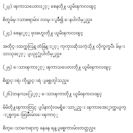
(၂၃) ၾကာသပေတးႏွင့္ စေနတို႔ ယူမိၾကလၽွင္
စိတ္မခ်မ္းသာစရာမ်ား လႊမ္းျခဳံ၍ ေနပါလိမ့္မည္။
(၂၄) စေနႏွင့္ ဗုဒၶဟူးတို႔ ယူမိၾကလၽွင္
အတိုင္းထက္အလြန္ တံခြန္ႏွင့္ ကုကၠားဆိုသကဲ့သို႔ လိုက္ဖက္ၿပီး ခ်မ္း
သာသုခႏွင့္ ျပည့္စုံပါလိမ့္မည္။
(၂၅) ေသာၾကာႏွင့္ ၾကာသပေတးတို႔ ယူမိၾကလၽွင္
စိတ္ဆင္းရဲ၊ ကိုယ္ဆင္းရဲ ျဖစ္တတ္ပါသည္။
(၂၆)တနဂၤႏြေႏွင့္ ေသာၾကာတို႔ ယူမိၾကလၽွင္
မိမိတို႔ၾကားတြင္ ျပႆနာလုံးဝမရွိေသာ္လည္း ၾကားအေႏွာက္အယွက္
ႏွစ္ဖက္ေဆြမ်ိဳးမ်ားေၾကာင့္
စိတ္ေသာကေရာက္ ခနခန ရန္ျဖစ္စကားမ်ားတတ္သည္။