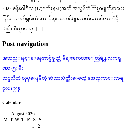
2022.ဇန်နဝါရီလ (17)ရက်မှ(31)အထိ အလွန်ကံကြမ္မာမျက်နှာပေး
ခြင်း၊ လာဘ်ရွင်၊ကံကောင်းမှု၊ သတင်များသယ်ဆောင်လာလိမ့်
မည်။ စီးပွားရေး. […]
Post navigation
အသည္းနင့္ေနေအာင္ခ်စ္တတ္တဲ့ မိန္းကေလးေတြရဲ႕ လကၡ
ဏာ (၅) မ်ိဳး
သင္မသိဘဲ လုပ္ေနမိတဲ့ ဆံသားပ်က္ဆီးေစတဲ့ အေၾကာင္းအရ
င္း (၉)ခု
Calendar
August 2026
M
T
W
T
F
S
S
1
2