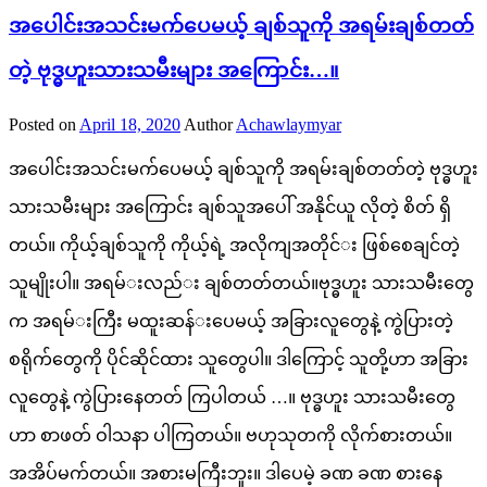
အပေါင်းအသင်းမက်ပေမယ့် ချစ်သူကို အရမ်းချစ်တတ်
တဲ့ ဗုဒ္ဓဟူးသားသမီးများ အကြောင်း…။
Posted on
April 18, 2020
Author
Achawlaymyar
အပေါင်းအသင်းမက်ပေမယ့် ချစ်သူကို အရမ်းချစ်တတ်တဲ့ ဗုဒ္ဓဟူး
သားသမီးများ အကြောင်း ချစ်​သူအ​ပေါ် အနိုင်​ယူ လိုတဲ့ စိတ် ​ရှိ
တယ်။ ကိုယ့်ချစ်သူကို ကိုယ့်ရဲ့ အလိုကျအတိုင်​း ဖြစ်​​စေချင်​တဲ့
သူမျိုးပါ။ အရမ်​းလည်​း ချစ်​တတ်တယ်။ဗုဒ္ဓဟူး သားသမီး​တွေ
က အရမ်​းကြီး မထူးဆန်​း​ပေမယ့် အခြားလူတွေနဲ့ ကွဲပြားတဲ့
စရိုက်​​တွေကို ပိုင်​ဆိုင်​ထား သူ​တွေပါ။ ဒါ​ကြောင့် သူတို့ဟာ အခြား
လူ​တွေနဲ့ ကွဲပြား​နေတတ် ကြပါတယ် …။ ဗုဒ္ဓဟူး သားသမီး​တွေ
ဟာ စာဖတ် ဝါသနာ ပါကြတယ်။ ဗဟုသုတကို လိုက်​စားတယ်။
အအိပ်​မက်တယ်​။ အစားမကြီးဘူး။ ဒါ​ပေမဲ့ ခဏ ခဏ စား​နေ