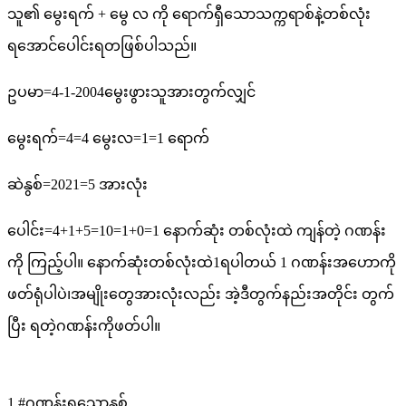
သူ၏ မွေးရက် + မွေ လ ကို ရောက်ရှီသောသက္ကရာစ်နဲ့တစ်လုံး
ရအောင်ပေါင်းရတဖြစ်ပါသည်။
ဥပမာ=4-1-2004မွေးဖွားသူအားတွက်လျှင်
မွေးရက်=4=4 မွေးလ=1=1 ရောက်
ဆဲနွစ်=2021=5 အားလုံး
ပေါင်း=4+1+5=10=1+0=1 နောက်ဆုံး တစ်လုံးထဲ ကျန်တဲ့ ဂဏန်း
ကို ကြည့်ပါ။ နောက်ဆုံးတစ်လုံးထဲ1ရပါတယ် 1 ဂဏန်းအဟောကို
ဖတ်ရုံပါပဲ၊အမျိုးတွေအားလုံးလည်း အဲ့ဒီတွက်နည်းအတိုင်း တွက်
ပြီး ရတဲ့ဂဏန်းကိုဖတ်ပါ။
1 #ဂဏန်းရသောနှစ်