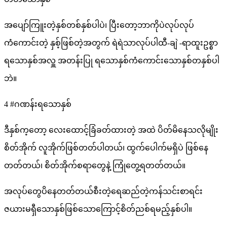
အပျော်ကြူးတဲ့နှစ်တစ်နှစ်ပါပဲ၊ ပြီးတော့ဘာကိုပဲလုပ်လုပ်
ကံကောင်းတဲ့ နှစ့်ဖြစ်တဲ့အတွက် ရဲရဲသာလုပ်ပါထီ-ချဲ -ရာထူးဥစ္စာ
ရသောနှစ်အလှူ အတန်းပြု ရသောနှစ်ကံကောင်းသောနှစ်တနှစ်ပါ
ဘဲ။
4 #ဂဏန်းရသောနှစ်
ဒီနှစ်က့တော့ လေးထောင့်ခြံခတ်ထားတဲ့ အထဲ ပိတ်မိနေသလိုမျိုး
စိတ်အိုက် လူအိုက်ဖြစ်တတ်ပါတယ်၊ ထွက်ပေါက်မရှိပဲ ဖြစ်နေ
တတ်တယ်၊ စိတ်အိုက်စရာတွေနဲ့ ကြုံတွေ့ရတတ်တယ်။
အလုပ်တွေပိနေတတ်တယ်စီးတဲ့ရေဆည်တဲ့ကန်သင်းစာရင်း
ဇယားမရှီသောနှစ်ဖြစ်သောကြောင့်စိတ်ညစ်ရမည့်နှစ်ပါ။