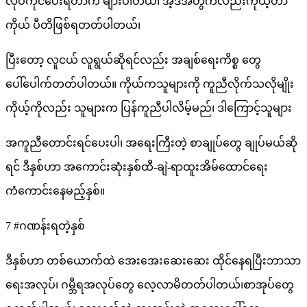
လုပ်ကိုင်ပေးရတာက များပါတယ်၊ အဲ့ဒီအတွက်လည်းကိုယ့်ဟာ
ကိုယ် ပီတိဖြစ်ရတတ်ပါတယ်၊
ပြီးတော့ လူငယ် လူရွယ်ဆိုရင်လည်း အချစ်ရေးကိစ္စ တွေ
ပေါ်ပေါက်တတ်ပါတယ်။ ကိုယ်ကသူများကို ကူညီလိုက်သလိုမျိုး
ကိုယ့်ကိုလည်း သူများက ပြန်ကူညီပါလိမ့်မည်၊ ဒါကြောင့်သူများ
အကူညီတောင်းရင်ပေးပါ၊ အရေးကြီးတဲ့ စာချုပ်တွေ ချုပ်မယ်ဆို
ရင် ဒီနှစ်ဟာ အကောင်းဆုံးနှစ်ထီ-ချဲ-ရာထူးအိမ်ထောင်ရေး
ကံကောင်းနေမည့်နှစ်။
7 #ဂဏန်းရတဲ့နှစ်
ဒီနှစ်ဟာ တစ်ယောက်ထဲ အေးအေးဆေးဆေး ထိုင်နေရပြီးဘာသာ
ရေးအလုပ်၊ ဂမ္ဘီရအလုပ်တွေ လေ့လာမိတတ်ပါတယ်၊စာအုပ်တွေ