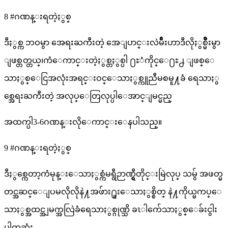
8 #ဂဏန္းရတဲ့ႏွစ္
ဒီႏွစ္က ဘဝမွာ အေရးႀကီးတဲ့ အေျပာင္းလဲမ်ိဳးဟာဒီလိုႏွစ္မ်ိဳးမွာ
ျဖစ္တတ္တယ္၊ကံေကာင္းတဲ့ႏွစ္တႏွစ္ပါ ႐ႊံကိုင္ေ႐ႊ႕ ျဖစ္ေ
သာႏွစ္ေငြအလုံးအရင္းဝင္ေသာႏွစ္ကူညီမစမူ႔ခံ ရေသာႏွ
စ္အေရးႀကီးတဲ့ အလုပ္ေတြလုပ္ပါေအာင္ျမင္မည္
အထက္ပါ3-6ဂဏန္းလိုေကာင္းေနပါသည္။
9 #ဂဏန္းရတဲ့ႏွစ္
ဒီႏွစ္ကေတာ့ကံမုန္းေသာႏွစ္ကံမရွီဉာဏ္ရွီတိုင္းမြဲလုပ္ သမွ် အဖတ္မ
တင္အဆင္ေျပမလိုလိုနဲ႔အဖ်ား႐ူးေသာႏွစ္စိတ္ နဲ႔ကိုယ္မကပ္ေ
သာႏွစ္အထင္အျမက္အလြဲခံရေသာႏွစ္ဂုဏ္သိ ခၤါက်ေသာႏွစ္ေခ်းငွါး
ပါကဆုံး