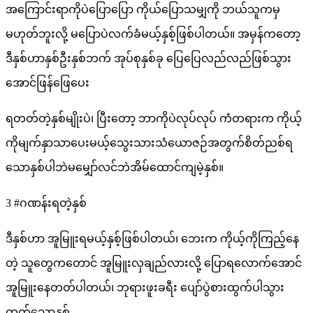
အကြောင်းရာကိုပဲပြောပြော ကိုယ်ပြောသမျှကို ဘယ်သူကမှ
မဟုတ်ဘူးလို့ မပြောပဲလက်ခံမယ့်နှစ့်ဖြစ်ပါတယ်။ အမှန်ကတော့
ဒီနှစ်ဟာနှစ်ဦးနှစ်ဘက် အုပ်စုနှစ်ခု ပြေပြေလည်လည်ဖြစ်သွား
အောင်ဖြန်ဖြေပေး
ရတတ်တဲ့နှစ်မျိုးပဲ၊ ပြီးတော့ ဘာကိုပဲလုပ်လုပ် ကံတရားက ကိုယ့်
ကိုမျက်နှာသာပေးမယ့်သွေးသားသံယောဇဉ်အတွက်စိတ်ညစ်ရ
သောနှစ်ပါဘဲမမျှော်လင်ဘဲအိမ်ထောင်ကျမဲ့နှစ်။
3 #ဂဏန်းရတဲ့နှစ်
ဒီနှစ်ဟာ အူမြူးရမယ့်နှစ့်ဖြစ်ပါတယ်၊ ဘေးက ကိုယ့်ကိုကြည့်နေ
တဲ့ သူတွေကတောင် အူမြူးလှချည်လားလို့ ပြောရလောက်အောင်
အူမြူးနေတတ်ပါတယ်၊ ဘုရားဖူးခရီး ပျော်ပွဲစားထွက်ပါသွား
တတ်သောနှစ်