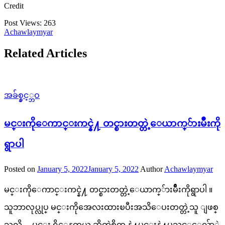
Credit
Post Views:
263
Achawlaymyar
Related Articles
အခ်စ္နွင့္ဘဝ
မင္းကိုေကာင္းကင္နဲ႔ တင္စားတတ္တဲ့ေယာက္်ားမ်ိဳးကို
ရွာပါ
Posted on
January 5, 2022
January 5, 2022
Author
Achawlaymyar
မင္းကိုေကာင္းကင္နဲ႔ တင္စားတတ္တဲ့ေယာက္်ားမ်ိဳးကိုရွာပါ ။
သူဘာလုပ္လုပ္ မင္းကိုအေလးထားၿပီးအသိေပးတတ္တဲ့သူ ျဖစ္
သလို… မင္း ရွိေနတယ္ ဆိုတဲ့စိတ္ နဲ႔မင္းနဲ႔မသင့္ေလ်ာ္မဲ့