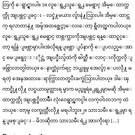
တြကို ေရွာင္ရွားပါ။ ၁။ လူေရွ႕သူေရွ႕ မေရွာင္ အိမ္ေထာက္ဘ
က္ကို အျပစ္တင္ျခင္း – လင္နဲ႔မယား လွ်ာနဲ႔သြားပါ။ အိမ္ေထာင္သ
က္ ရလာတာနဲ႔ အမွ်အထစ္အေငွာ့ေလးေတာ့ ရွိတတ္ၾကပါတယ္။
လူေရွ႕သူေရွ႕ မေရွာင္ တစ္ဘက္သားကိုအျပစ္တင္ ရန္ေထာင္ရင္ေ
တာ့ ရန္ပြဲ ျဖစ္လာမွာပါ။အဲလိုရန္ျဖစ္တာ ျပႆနာကို ေျပလည္ေအာ
င္ မေျဖရွင္း ႏိုင္တဲ့ အျပင္မီးလွ်ံထဲကို ဓါတ္ဆီ ေလာင္းလိုက္သလို ျ
ဖစ္သြားတတ္ပါတယ္။ ေနာက္ဆုံးက်ရင္ ဘယ္သူမွ အေလွ်ာ့ ေပးလို႔ မ
ရတဲ့ အေနအထားေရာက္သြားတတ္ၿပီးခက္ခဲသြားပါတယ္။ ဒါေၾ
ကာင္မို႔လို႔ လင္မယားမွတ္ထားရ မွာက မည္သူရဲ႕ေရွ႕မွာမဆို အိမ္ေ
ထာက္ဘက္ကို အျပစ္တင္မိတာမ်ိဳး လုံးဝေရွာင္ၾကင္ပါ။ လက္ဝါးတဘက္ ထဲ
ဘယ္ေတာ့မွ လက္ခုတ္တီးလို႔ မရပါဘူး။၂။ သားသမီး ေရွ႕မွာ ရ
န္ျဖစ္ျခင္း – မိဘဆိုတာ သားသမီး ရဲ႕ အားကိုးရာ […]