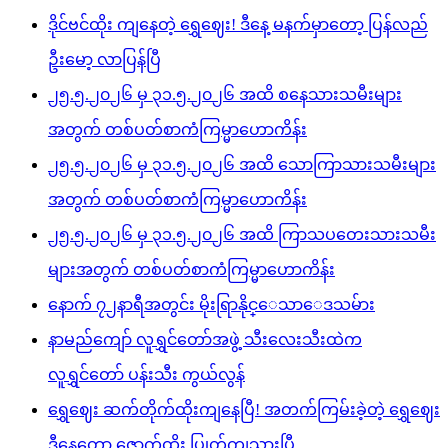
ဒိုင်ဗင်ထိုး ကျနေတဲ့ ရွှေဈေး! ဒီနေ့ မနက်မှာတော့ ပြန်လည်
ဦးမော့ လာပြန်ပြီ
၂၅.၅.၂၀၂၆ မှ ၃၁.၅.၂၀၂၆ အထိ စနေသားသမီးများ
အတွက် တစ်ပတ်စာကံကြမ္မာဟောကိန်း
၂၅.၅.၂၀၂၆ မှ ၃၁.၅.၂၀၂၆ အထိ သောကြာသားသမီးများ
အတွက် တစ်ပတ်စာကံကြမ္မာဟောကိန်း
၂၅.၅.၂၀၂၆ မှ ၃၁.၅.၂၀၂၆ အထိ ကြာသပတေးသားသမီး
များအတွက် တစ်ပတ်စာကံကြမ္မာဟောကိန်း
နောက် ၇၂နာရီအတွင်း မိုးရြာနိုင္ေသာေဒသမ်ား
နာမည်ကျော် လူရွှင်တော်အဖွဲ့ သီးလေးသီးထဲက
လူရွှင်တော် ပန်းသီး ကွယ်လွန်
ရွှေဈေး ဆက်တိုက်ထိုးကျနေပြီ! အတက်ကြမ်းခဲ့တဲ့ ရွှေဈေး
ဒီနေ့တော့ ဇောက်ထိုး ပြုတ်ကျသွားပြီ ….