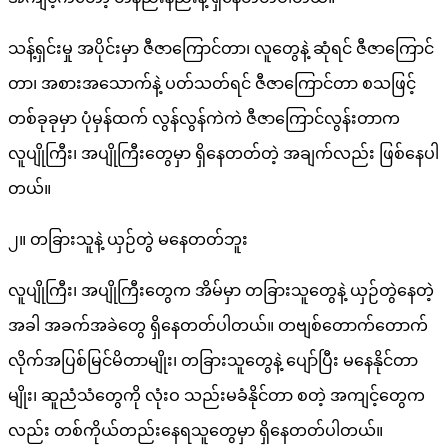
သန့်ရှင်းမှု အပိုင်းမှာ ဇီဇာကြောင်တာ၊ လူတွေနဲ့ ဆုံရင် ဇီဇာကြောင်
တာ၊ အစားအသောက်နဲ့ ပတ်သတ်ရင် ဇီဇာကြောင်တာ စသဖြင့်
တစ်ခုခုမှာ ပုံမှန်ထက် လွန်လွန်ကဲကဲ ဇီဇာကြောင်လွန်းတာက
လူပျိုကြီး၊ အပျိုကြီးတွေမှာ ရှိနေတတ်တဲ့ အချက်လည်း ဖြစ်နေပါ
တယ်။
၂။ တခြားသူနဲ့ ယှဉ်တွဲ မနေတတ်ဘူး
လူပျိုကြီး၊ အပျိုကြီးတွေက အိမ်မှာ တခြားသူတွေနဲ့ ယှဉ်တွဲနေတဲ့
အခါ အခက်အခဲတွေ ရှိနေတတ်ပါတယ်။ တဗျစ်တောက်တောက်
လိုက်အပြစ်မြင်မိတာမျိုး၊ တခြားသူတွေနဲ့ ပျော်ပြီး မနေနိုင်တာ
မျိုး၊ ဆူညံသံတွေကို လုံးဝ သည်းမခံနိုင်တာ စတဲ့ အကျင့်တွေက
လည်း တစ်ကိုယ်တည်းနေရသူတွေမှာ ရှိနေတတ်ပါတယ်။