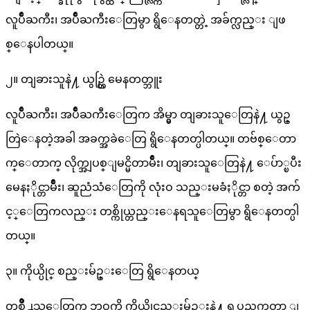
လူပ်ိဳႀကီး၊ အပ်ိဳႀကီးေတြမွာ ရွိေနတတ္တဲ့ အခ်က္လည္း ျဖ
စ္ေနပါတယ္။
၂။ တျခားသူနဲ႔ ယွဥ္တြဲ မေနတတ္ဘူး
လူပ်ိဳႀကီး၊ အပ်ိဳႀကီးေတြက အိမ္မွာ တျခားသူေတြနဲ႔ ယွဥ္
တြဲေနတဲ့အခါ အခက္အခဲေတြ ရွိေနတတ္ပါတယ္။ တဗ်စ္ေတာ
က္ေတာက္ လိုက္အျပစ္ျမင္မိတာမ်ိဳး၊ တျခားသူေတြနဲ႔ ေပ်ာ္ၿပီး
မေနႏိုင္တာမ်ိဳး၊ ဆူညံသံေတြကို လုံးဝ သည္းမခံႏိုင္တာ စတဲ့ အက်
င့္ေတြကလည္း တစ္ကိုယ္တည္းေနရသူေတြမွာ ရွိေနတတ္ပါ
တယ္။
၃။ ကိုယ္ပိုင္ စည္းမ်ဥ္းေတြ ရွိေနတယ္
တစ္ခ်ိဳ႕သူေတြက ဘဝကို ကိုယ္ပိုင္စည္းမ်ဥ္းနဲ႔ ရပ္တည္ၾကတာ ျ