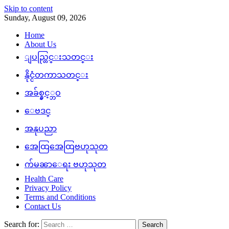
Skip to content
Sunday, August 09, 2026
Home
About Us
ျပည္တြင္းသတင္း
နိုင္ငံတကာသတင္း
အခ်စ္နွင့္ဘဝ
ေဗဒင္
အနုပညာ
အေထြအေထြဗဟုသုတ
က်မၼာေရး ဗဟုသုတ
Health Care
Privacy Policy
Terms and Conditions
Contact Us
Search for: