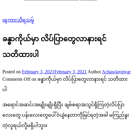
ၾကားသိရသမွ်
ခန္ဓာကိုယ်မှာ လိပ်ပြာတွေလာနားရင်
သတိထားပါ
Posted on
February 3, 2021
February 3, 2021
Author
Achawlaymyar
Comments Off
on ခန္ဓာကိုယ်မှာ လိပ်ပြာတွေလာနားရင် သတိထား
ပါ
အရောင်အဆင်းအမျိုးမျိုးရှိပြီး ချစ်စရာအသွင်ရှိကြတဲ့လိပ်ပြာ
လေးတွေ ပန်းလေးတွေပေါ်ဝဲပျံနေတာကိုမြင်ရတဲ့အခါ မကြည်နူး
တဲ့လူရယ်လို့မရှိပါဘူး။