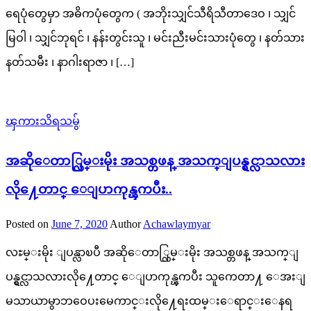
ရေပုံတွေမှာ အဓိကပုံတွေက ( အဘိုးသျှင်သီရိသီတာဒေဝ ၊ သျှင်
မြဝါ ၊ သျှင်ဘုရင် ၊ နန်းတွင်းသူ ၊ မင်းညီးမင်းသားပုံတွေ ၊ နတ်သား
နတ်သမီး ၊ နာဂါးရာဇာ ၊ […]
ၾကားသိရသမွ်
အဆိုေတာ္လြမ္းမိုး အသစ္တဖန္ အသက္ျပန္ရွင္လာသလား
လို႔ေတာင္ ေျပာကုန္ၾကပီး..
Posted on
June 7, 2020
Author
Achawlaymyar
လႊမ္းမိုး ျပန္လာၿပီ အဆိုေတာ္လြမ္းမိုး အသစ္တဖန္ အသက္ျ
ပန္ရွင္လာသလားလို႔ေတာင္ ေျပာကုန္ၾကပီး သူကေတာ႔ ေအးျ
မသာယာမွာဘဝေပးမေကာင္းလို႔ေရးထမ္းေရာင္းေနရ