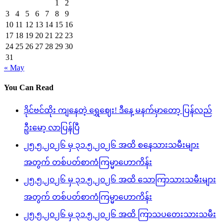
1
2
3
4
5
6
7
8
9
10
11
12
13
14
15
16
17
18
19
20
21
22
23
24
25
26
27
28
29
30
31
« May
You Can Read
ဒိုင်ဗင်ထိုး ကျနေတဲ့ ရွှေဈေး! ဒီနေ့ မနက်မှာတော့ ပြန်လည်
ဦးမော့ လာပြန်ပြီ
၂၅.၅.၂၀၂၆ မှ ၃၁.၅.၂၀၂၆ အထိ စနေသားသမီးများ
အတွက် တစ်ပတ်စာကံကြမ္မာဟောကိန်း
၂၅.၅.၂၀၂၆ မှ ၃၁.၅.၂၀၂၆ အထိ သောကြာသားသမီးများ
အတွက် တစ်ပတ်စာကံကြမ္မာဟောကိန်း
၂၅.၅.၂၀၂၆ မှ ၃၁.၅.၂၀၂၆ အထိ ကြာသပတေးသားသမီး