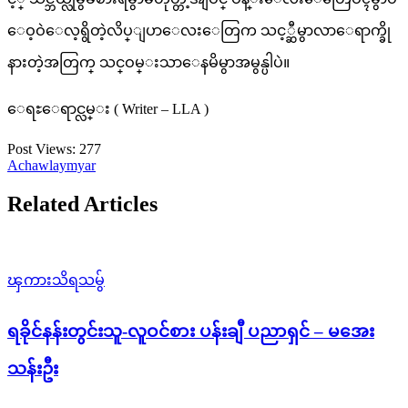
ေဝ့ဝဲေလ့ရွိတဲ့လိပ္ျပာေလးေတြက သင့္ဆီမွာလာေရာက္ခို
နားတဲ့အတြက္ သင္ဝမ္းသာေနမိမွာအမွန္ပါပဲ။
ေရႊေရာင္လမ္း ( Writer – LLA )
Post Views:
277
Achawlaymyar
Related Articles
ၾကားသိရသမွ်
ရခိုင်နန်းတွင်းသူ-လူဝင်စား ပန်းချီ ပညာရှင် – မအေး
သန်းဦး