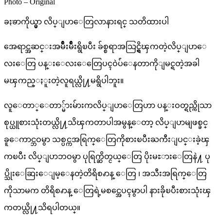
Photo – Original
ခႏၶာကိုယ္မွာ လိပ္ျပာေတြလာနားရင္ သတိထားပါ
အေရာင္အဆင္းအမ်ိဳးမ်ိဳးရွိၿပီး ခ်စ္စရာအသြင္ရွိၾကတဲ့လိပ္ျပာေ
လးေတြ ပန္းေလးေတြေပၚဝဲပ်ံေနတာကိုျမင္ရတဲ့အခါ
မၾကည္ႏူးတဲ့လူရယ္လို႔မရွိပါဘူး။
လူေတာ္ေတာ္မ်ားမ်ားကလိပ္ျပာေတြဟာ ပန္းဝတ္ရည္ကိုသာ
စုပ္ယူစားသုံးတယ္လို႔သိၾကတာပါအမွန္ေတာ့ လိပ္ျပာမျဖစ္ခင္
ခူေကာင္ဘဝမွာ သစ္ပင္ကအရြက္ေတြကိုစားၿပီးႀကီးျပင္းခဲ့ၾ
ကၿပီး လိပ္ျပာဘဝမွာ ပုရြက္ဆိတ္ငယ္ေတြ ပိုးမႊားေတြနဲ႔ ပု
ပ္သိုးေဆြးေျမ့ေနတဲ့တိရိစၧာန္ ေတြ ၊ အသီးအရြက္ေတြ
ကိုသာမက တိရိစၧာန္ ေတြရဲ့မစင္အေပၚမွာပါ နားခိုၿပီးစားသုံးၾ
ကတယ္လို႔သိရပါတယ္။