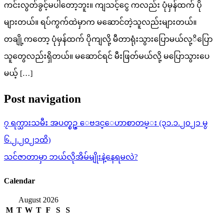
ကင်းလွတ်ခွင့်မပါတော့ဘူး။ ကျသင့်ငွေ ကလည်း ပုံမှန်ထက် ပို
များတယ်။ ရပ်ကွက်ထဲမှာက မဆောင်တဲ့သူလည်းများတယ်။
တချို့ကတော့ ပုံမှန်ထက် ပိုကျလို့ မီတာရုံးသွားပြောမယ်လု့ိပြော
သူတွေလည်းရှိတယ်။ မဆောင်ရင် မီးဖြတ်မယ်လို့ မပြောသွားပေ
မယ့် […]
Post navigation
၇ ရက္သားသမီး အပတ္စဥ္ ေဗဒင္ေဟာစာတမ္း (၃၁.၁.၂၀၂၁ မွ
၆.၂.၂၀၂၁ထိ)
သင်ဇာတာမှာ ဘယ်လိုအိမ်မျိုးနဲ့နေရမလဲ?
Calendar
August 2026
M
T
W
T
F
S
S