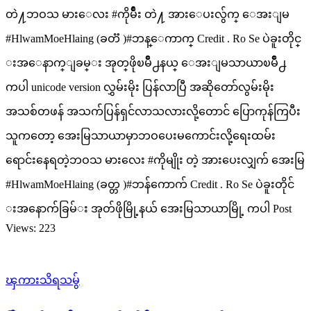
တဲ႔ဘဝသ မားေလး #ကိုမ်ဳိး တဲ႔ အားေပးလွ်က္ ေအးျမ
#HlwamMoeHlaing (ခတၱ )#ဘန္ေကာက္ Credit . Ro Se ပဲခူးတိုင္​
းအ​ေနာက္​ျခမ္​း အုတ္​ဖိုၿမိဳ႕နယ္​ ေအးျမသာယာၿမိဳ႕
ကပါ unicode version လွှမ်းမိုး ပြန်လာပြီ အဆိုတော်လွမ်းမိုး
အသစ်တဖန် အသက်ပြန်ရှင်လာသလားလို့တောင် ပြောကုန်ကြပီး
သူကတော့ အေးမြသာယာမှာဘဝပေးမကောင်းလို့ရေးထမ်း
ရောင်းနေရတဲ့ဘဝသ မားလေး #ကိုမျိုး တဲ့ အားပေးလျှက် အေးမြ
#HlwamMoeHlaing (ခတ္တ )#ဘန်ကောက် Credit . Ro Se ပဲခူးတိုင်​
းအ​နောက်​ခြမ်​း အုတ်​ဖိုမြို့နယ်​ အေးမြသာယာမြို့ ကပါ Post
Views: 223
ၾကားသိရသမွ်