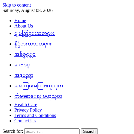
Skip to content
Saturday, August 08, 2026
Home
About Us
ျပည္တြင္းသတင္း
နိုင္ငံတကာသတင္း
အခ်စ္နွင့္ဘဝ
ေဗဒင္
အနုပညာ
အေထြအေထြဗဟုသုတ
က်မၼာေရး ဗဟုသုတ
Health Care
Privacy Policy
Terms and Conditions
Contact Us
Search for: