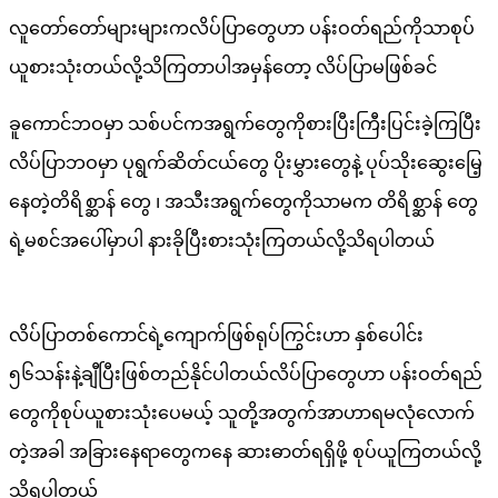
လူတော်တော်များများကလိပ်ပြာတွေဟာ ပန်းဝတ်ရည်ကိုသာစုပ်
ယူစားသုံးတယ်လို့သိကြတာပါအမှန်တော့ လိပ်ပြာမဖြစ်ခင်
ခူကောင်ဘဝမှာ သစ်ပင်ကအရွက်တွေကိုစားပြီးကြီးပြင်းခဲ့ကြပြီး
လိပ်ပြာဘဝမှာ ပုရွက်ဆိတ်ငယ်တွေ ပိုးမွှားတွေနဲ့ ပုပ်သိုးဆွေးမြေ့
နေတဲ့တိရိစ္ဆာန် တွေ ၊ အသီးအရွက်တွေကိုသာမက တိရိစ္ဆာန် တွေ
ရဲ့မစင်အပေါ်မှာပါ နားခိုပြီးစားသုံးကြတယ်လို့သိရပါတယ်
လိပ်ပြာတစ်ကောင်ရဲ့ကျောက်ဖြစ်ရုပ်ကြွင်းဟာ နှစ်ပေါင်း
၅၆သန်းနဲ့ချီပြီးဖြစ်တည်နိုင်ပါတယ်လိပ်ပြာတွေဟာ ပန်းဝတ်ရည်
တွေကိုစုပ်ယူစားသုံးပေမယ့် သူတို့အတွက်အာဟာရမလုံလောက်
တဲ့အခါ အခြားနေရာတွေကနေ ဆားဓာတ်ရရှိဖို့ စုပ်ယူကြတယ်လို့
သိရပါတယ်