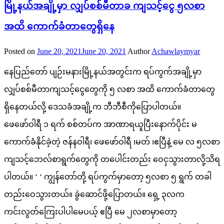
မြို့နယ်အချို့မှာ လျှပ်စစ်မီတာခ ကျသင့်ငွေ ၅လစာ
အထိ ကောက်ခံတာတွေရှိနေ
Posted on
June 20, 2021
June 20, 2021
Author
Achawlaymyar
နေပြည်တော် ပျဉ်းမနားမြို့နယ်အတွင်းက ရပ်ကွက်အချို့မှာ
လျှပ်စစ်မီတာကျသင့်ငွေတွေကို ၅ လစာ အထိ ကောက်ခံတာတွေ
ရှိနေတယ်လို့ ဒေသခံအချို့က ဘီဘီစီကိုပြောပါတယ်။
ဖေဖော်ဝါရီ ၁ ရက် စစ်တပ်က အာဏာရယူပြီးနောက်ပိုင်း မ
ကောက်ခံနိုင်ခဲ့တဲ့ ဇန်နဝါရီ၊ ဖေဖော်ဝါရီ ၊မတ် ၊ဧပြီနဲ့ မေ လ ၅လစာ
ကျသင့်ဘေလ်စာရွက်တွေကို တပေါင်းတည်း ဝေငှသွားတာလို့သိရ
ပါတယ်။ ‘ ‘ ကျွန်တော်တို့ ရပ်ကွက်မှာတော့ ၅လစာ ၅ ရွက် တခါ
တည်းဝေသွားတယ်။ ခွဲဆောင်ဖို့ပြောတယ်။ ရှေ့ ၃လက
ကင်းလွတ်ကြေးပါပါမေပယ့် ဧပြီ မေ ၂လစာမှာတော့