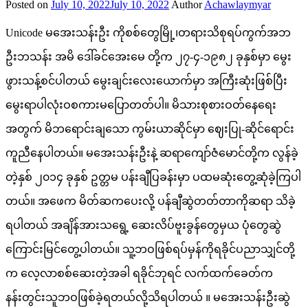
Posted on
July 10, 2022
July 10, 2022
Author
Achawlaymyar
Unicode မအေးသန်းဦး ကိုစစ်တွေမြို့၊တရားသိစုရပ်ကွက်အဘ
ဦးဘသန်း အမိ ဒေါ်ခင်အေးမေ တို့က ၂၇-၄-၁၉၈၂ ခုနှစ်မှာ မွေး
ဖွားသန့်စင်ပါတယ် မွေးချင်းလေးယောက်မှာ အကြီးဆုံးဖြစ်ပြီး
မွေးရာပါလုံးဝစကားမပြောတတ်ပါ။ မိသားစုစားဝတ်နေရေး
အတွက် မိဘရောင်းချသော ကွမ်းယာဆိုင်မှာ ဈေးပြု-ဆိုင်ရောင်း
ကူညီနေပါတယ်။ မအေးသန်းဦးနဲ့ ဆရာကျော်ဇံမောင်တို့က လွန်ခဲ့
တဲ့နှစ် ၂၀၁၄ ခုနှစ် ဥတ္တမ ပန်းချီပြခန်းမှာ ပထမဆုံးတွေ့ဆုံခဲ့ကြပါ
တယ်။ အဖေက မိတ်ဆကပေးလို့ ပန်ချီဆွဲတတ်တာကိုဆရာ သိခဲ့
ရပါတယ် အချိန်အားသ‌ရွေ့ ဆေးလိပ်ဗူးခွန်တွေမှယ ပုံတွေဆွဲ
ကြောင်းမြင်တွေ့ပါတယ်။ သူ့ဘဝဖြစ်ရပ်မှန်ကိုရခိုင်ပညာသျှင်တို့
က လေ့လာစစ်ဆေးတဲ့အခါ ရခိုင်ဘုရင် လက်ထက်ခေတ်က
နန်းတွင်းသူဘဝဖြစ်ခဲ့ရတယ်လို့သိရပါတယ် ။ မအေးသန်းဦးဆွဲ