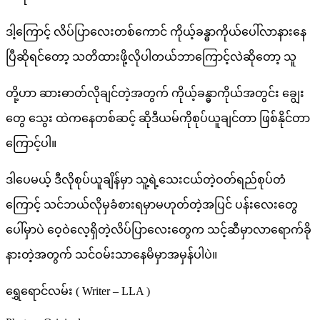
ဒါ့ကြောင့် လိပ်ပြာလေးတစ်ကောင် ကိုယ့်ခန္ဓာကိုယ်ပေါ်လာနားနေ
ပြီဆိုရင်တော့ သတိထားဖို့လိုပါတယ်ဘာကြောင့်လဲဆိုတော့ သူ
တို့ဟာ ဆားဓာတ်လိုချင်တဲ့အတွက် ကိုယ့်ခန္ဓာကိုယ်အတွင်း ချွေး
တွေ သွေး ထဲကနေတစ်ဆင့် ဆိုဒီယမ်ကိုစုပ်ယူချင်တာ ဖြစ်နိုင်တာ
ကြောင့်ပါ။
ဒါပေမယ့် ဒီလိုစုပ်ယူချိန်မှာ သူ့ရဲ့သေးငယ်တဲ့ဝတ်ရည်စုပ်တံ
ကြောင့် သင်ဘယ်လိုမှခံစားရမှာမဟုတ်တဲ့အပြင် ပန်းလေးတွေ
ပေါ်မှာပဲ ဝေ့ဝဲလေ့ရှိတဲ့လိပ်ပြာလေးတွေက သင့်ဆီမှာလာရောက်ခို
နားတဲ့အတွက် သင်ဝမ်းသာနေမိမှာအမှန်ပါပဲ။
ရွှေရောင်လမ်း ( Writer – LLA )