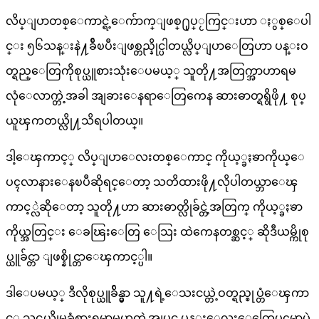
လိပ္ျပာတစ္ေကာင္ရဲ့ေက်ာက္ျဖစ္႐ုပ္ႂကြင္းဟာ ႏွစ္ေပါ
င္း ၅၆သန္းနဲ႔ခ်ီၿပီးျဖစ္တည္နိုင္ပါတယ္လိပ္ျပာေတြဟာ ပန္းဝ
တ္ရည္ေတြကိုစုပ္ယူစားသုံးေပမယ့္ သူတို႔အတြက္အာဟာရမ
လုံေလာက္တဲ့အခါ အျခားေနရာေတြကေန ဆားဓာတ္ရရွိဖို႔ စုပ္
ယူၾကတယ္လို႔သိရပါတယ္။
ဒါ့ေၾကာင့္ လိပ္ျပာေလးတစ္ေကာင္ ကိုယ့္ခႏၶာကိုယ္ေ
ပၚလာနားေနၿပီဆိုရင္ေတာ့ သတိထားဖို႔လိုပါတယ္ဘာေၾ
ကာင့္လဲဆိုေတာ့ သူတို႔ဟာ ဆားဓာတ္လိုခ်င္တဲ့အတြက္ ကိုယ့္ခႏၶာ
ကိုယ္အတြင္း ေခၽြးေတြ ေသြး ထဲကေနတစ္ဆင့္ ဆိုဒီယမ္ကိုစု
ပ္ယူခ်င္တာ ျဖစ္နိုင္တာေၾကာင့္ပါ။
ဒါေပမယ့္ ဒီလိုစုပ္ယူခ်ိန္မွာ သူ႔ရဲ့ေသးငယ္တဲ့ဝတ္ရည္စုပ္တံေၾကာ
င့္ သင္ဘယ္လိုမွခံစားရမွာမဟုတ္တဲ့အျပင္ ပန္းေလးေတြေပၚမွာပဲ