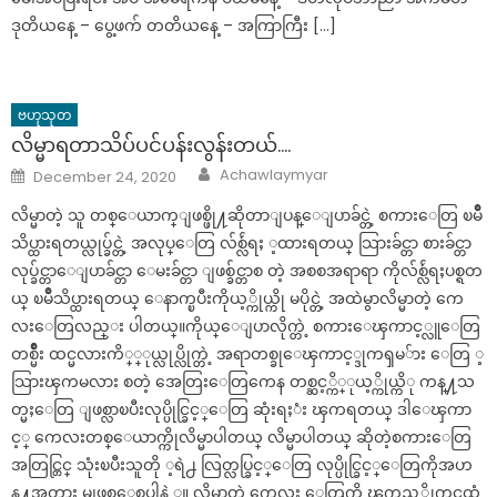
ဒုတိယနေ့ – ပွေ့ဖက် တတိယနေ့ – အကြာကြီး […]
ဗဟုသုတ
လိမ္မာရတာသိပ်ပင်ပန်းလွန်းတယ်….
Author
Posted
Achawlaymyar
December 24, 2020
on
လိမ္မာတဲ့ သူ တစ္ေယာက္ျဖစ္ဖို႔ဆိုတာျပန္ေျပာခ်င္တဲ့ စကားေတြ ​ၿမိဳ
သိပ္ထားရတယ္လုပ္ခ်င္တဲ့ အလုပ္ေတြ လ်စ္လ်ဴရႈ ့ထားရတယ္ သြားခ်င္တာ စားခ်င္တာ
လုပ္ခ်င္တာေျပာခ်င္တာ ေမးခ်င္တာ ျဖစ္ခ်င္တာစ တဲ့ အစစအရာရာ ကိုလ်စ္လ်ဴရႈပစ္ရတ
ယ္ ၿမိဳသိပ္ထားရတယ္ ေနာက္ၿပီးကိုယ့္ကိုယ္ကို မပိုင္တဲ့ အထဲမွာလိမ္မာတဲ့ ကေ
လးေတြလည္း ပါတယ္။ကိုယ္ေျပာလိုက္တဲ့ စကားေၾကာင့္လူေတြ
တစ္မ်ိဳး ထင္မလားကိ္္ုယ္လုပ္လိုက္တဲ့ အရာတစ္ခုေၾကာင့္ဒုကၡမ​်ား ေတြ ့
သြားၾကမလား စတဲ့ အေတြးေတြကေန တစ္ဆင့္ကိ္ုယ့္ကိုယ္ကိ​ု ကန္႔သ
တ္မႈေတြ ျဖစ္လာၿပီးလုပ္ပိုင္ခြင့္ေတြ ဆုံးရႈံး ၾကရတယ္ ဒါ​ေၾကာ
င့္ ကေလးတစ္ေယာက္ကိုလိမ္မာပါတယ္ လိမ္မာပါတယ္ ဆိုတဲ့စကားေတြ
အတြင္တြင္ သုံးၿပီးသူတို ့ရဲ႕ လြတ္လပ္ခြင့္ေတြ လုပ္ပိုင္ခြင့္ေတြကိုအဟ
န္႔အတား မျဖစ္ေစပါနဲ ့။ လိမ္မာတဲ့ ကေလး ေတြကို ၾကည့္လိုက္ရင္မထုံ