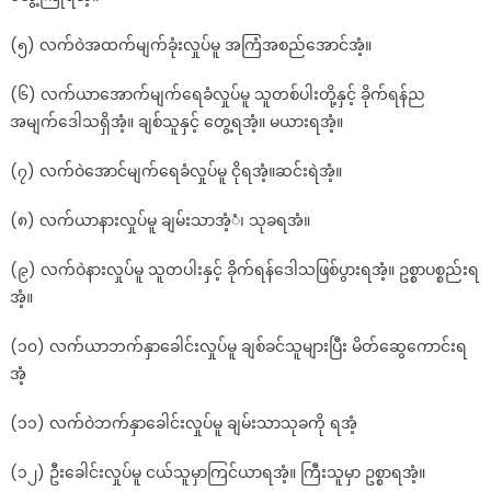
(၅) လက်ဝဲအထက်မျက်ခုံးလှုပ်မူ အကြံအစည်အောင်အံ့။
(၆) လက်ယာအောက်မျက်ရေခံလှုပ်မူ သူတစ်ပါးတို့နှင့် ခိုက်ရန်ည
အမျက်ဒေါသရှိအံ့။ ချစ်သူနှင့် တွေ့ရအံ့။ မယားရအံ့။
(၇) လက်ဝဲအောင်မျက်ရေခံလှုပ်မူ ငိုရအံ့။ဆင်းရဲအံ့။
(၈) လက်ယာနားလှုပ်မူ ချမ်းသာအံ့ံ၊ သုခရအံ။
(၉) လက်ဝဲနားလှုပ်မူ သူတပါးနှင့် ခိုက်ရန်ဒေါသဖြစ်ပွားရအံ့။ ဥစ္စာပစ္စည်းရ
အံ့။
(၁၀) လက်ယာဘက်နှာခေါင်းလှုပ်မူ ချစ်ခင်သူများပြီး မိတ်ဆွေကောင်းရ
အံ့
(၁၁) လက်ဝဲဘက်နှာခေါင်းလှုပ်မူ ချမ်းသာသုခကို ရအံ့
(၁၂) ဦးခေါင်းလှုပ်မူ ငယ်သူမှာကြင်ယာရအံ့။ ကြီးသူမှာ ဥစ္စာရအံ့။