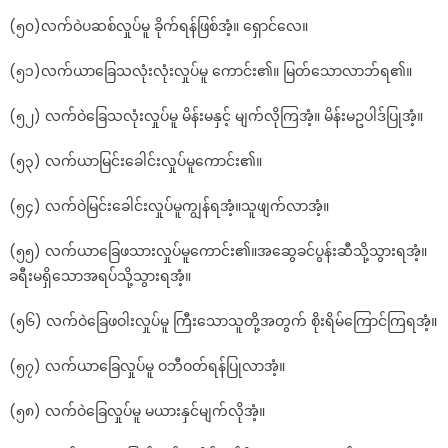
(၅၀)လက်ဝဲပဆစ်လှုပ်မူ ခိုက်ရန်ဖြစ်အံ့။ ရှောင်လေ။
(၅၁)လက်ယာခြေသလုံးလုံးလှုပ်မူ ကောင်း၏။ မြတ်သောလာဘ်ရ၏။
(၅၂) လက်ဝဲခြေသလုံးလှုပ်မူ မိန်းမနှင့် မျက်လိုကြအံ့။ မိန်းမဥပါဒ်ပြုအံ့။
(၅၃) လက်ယာမြင်းခေါင်းလှုပ်မူကောင်း၏။
(၅၄) လက်ဝဲမြင်းခေါင်းလှုပ်မူကျွန်ရအံ့။သူဖျက်လာအံ့။
(၅၅) လက်ယာခြေဖသားလှုပ်မူကောင်း၏။အဆွေခင်ပွန်းဆီသို့သွားရအံ့။
ခရီးမရှိသောအရပ်သို့သွားရအံ့။
(၅၆) လက်ဝဲခြေဖဝါးလှုပ်မူ ကြီးသောသူတို့အတွက် စိုးရိမ်ကြောင်ကြရအံ့။
(၅၇) လက်ယာခြေလှုပ်မူ ဝဘီဝတ်ရန်ပြုလာအံ့။
(၅၈) လက်ဝဲခြေလှုပ်မူ မယားနှင်မျက်လိုအံ့။