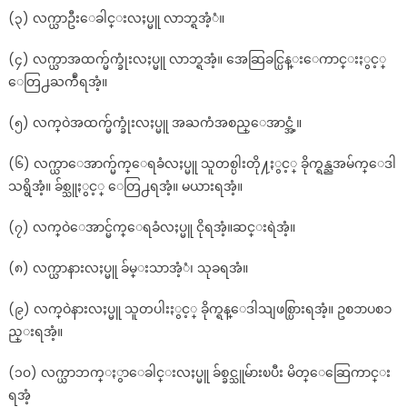
(၃) လက္ယာဦးေခါင္းလႈပ္မူ လာဘ္ရအံ့ံ။
သား
လႈ
(၄) လက္ယာအထက္မ်က္ခုံးလႈပ္မူ လာဘ္ရအံ့။ အေဆြခင္ပြန္းေကာင္းႏွင့္
ပ္ျ
ေတြ႕ႀကဳံရအံ့။
ခ
င္း
(၅) လက္ဝဲအထက္မ်က္ခုံးလႈပ္မူ အႀကံအစည္ေအာင္အံ့။
တို႔၏
နိ
(၆) လက္ယာေအာက္မ်က္ေရခံလႈပ္မူ သူတစ္ပါးတို႔ႏွင့္ ခိုက္ရန္ညအမ်က္ေဒါ
မိ
သရွိအံ့။ ခ်စ္သူႏွင့္ ေတြ႕ရအံ့။ မယားရအံ့။
တ္
အေ
(၇) လက္ဝဲေအာင္မ်က္ေရခံလႈပ္မူ ငိုရအံ့။ဆင္းရဲအံ့။
ဟာ
”
(၈) လက္ယာနားလႈပ္မူ ခ်မ္းသာအံ့ံ၊ သုခရအံ။
(၉) လက္ဝဲနားလႈပ္မူ သူတပါးႏွင့္ ခိုက္ရန္ေဒါသျဖစ္ပြားရအံ့။ ဥစၥာပစၥ
ည္းရအံ့။
(၁၀) လက္ယာဘက္ႏွာေခါင္းလႈပ္မူ ခ်စ္ခင္သူမ်ားၿပီး မိတ္ေဆြေကာင္း
ရအံ့