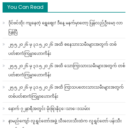
You Can Read
ဒိုင်ဗင်ထိုး ကျနေတဲ့ ရွှေဈေး! ဒီနေ့ မနက်မှာတော့ ပြန်လည်ဦးမော့ လာ
ပြန်ပြီ
၂၅.၅.၂၀၂၆ မှ ၃၁.၅.၂၀၂၆ အထိ စနေသားသမီးများအတွက် တစ်
ပတ်စာကံကြမ္မာဟောကိန်း
၂၅.၅.၂၀၂၆ မှ ၃၁.၅.၂၀၂၆ အထိ သောကြာသားသမီးများအတွက် တစ်
ပတ်စာကံကြမ္မာဟောကိန်း
၂၅.၅.၂၀၂၆ မှ ၃၁.၅.၂၀၂၆ အထိ ကြာသပတေးသားသမီးများအတွက်
တစ်ပတ်စာကံကြမ္မာဟောကိန်း
နောက် ၇၂နာရီအတွင်း မိုးရြာနိုင္ေသာေဒသမ်ား
နာမည်ကျော် လူရွှင်တော်အဖွဲ့ သီးလေးသီးထဲက လူရွှင်တော် ပန်းသီး