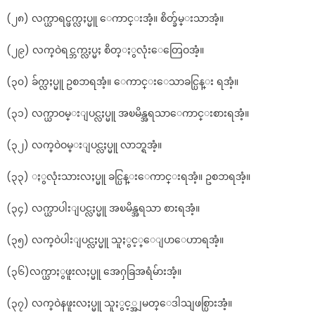
(၂၈) လက္ယာရင္ဖက္လႈပ္မူ ေကာင္းအံ့။ စိတ္ခ်မ္းသာအံ့။
(၂၉) လက္ဝဲရင္ဘက္လႈပ္မႈ စိတ္ႏွလုံးေတြေဝအံ့။
(၃၀) ခ်က္လႈပ္မူ ဥစၥာရအံ့။ ေကာင္းေသာခင္ပြန္း ရအံ့။
(၃၁) လက္ယာဝမ္းျပင္လႈပ္မူ အၿမိန္အရသာေကာင္းစားရအံ့။
(၃၂) လက္ဝဲဝမ္းျပင္လႈပ္မူ လာဘ္ရအံ့။
(၃၃) ႏွလုံးသားလႈပ္မူ ခင္ပြန္းေကာင္းရအံ့။ ဥစၥာရအံ့။
(၃၄) လက္ယာပါးျပင္လႈပ္မူ အၿမိန္အရသာ စားရအံ့။
(၃၅) လက္ဝဲပါးျပင္လႈပ္မူ သူႏွင့္ေျပာေဟာရအံ့။
(၃၆)လက္ယာႏွဖူးလႈပ္မူ အေႁခြအရံမ်ားအံ့။
(၃၇) လက္ဝဲနဖူးလႈပ္မူ သူႏွင့္အျမတ္ေဒါသျဖစ္ပြားအံ့။