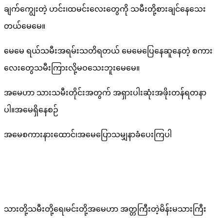
ချက်ကျွေးတဲ့ ဟင်း၊ထမင်းလေးတွေကို သမီးတို့စားချင်နေသေး
တယ်မေမေ။
မေမေ ရယ်သမီးအရမ်းသတိရတယ် မေမေပြေနေဆူနေတဲ့ စကား
လေးတွေသမီးကြားလို့မဝသေးဘူးမေမေ။
အမေဟာ သားသမီးတိုင်းအတွက် အရှားပါးဆုံးအဖိုးတန်ရတနာ
ပါ။အမေရှိနေစဉ်
အမေစကားနားထောင်၊အမေပြောသမျှနာခံပေးကြပါ
သားတို့သမီးတို့ရေ၊မင်းတို့အမေဟာ အတ္တကြီးတဲ့မိန်းမသားကြီး