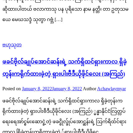
ဆိုထားပါတယ် ဗလာကာသု ပန ပုရိသော နာမ နတ္တိ၊ တာ ဥတုသမ
ယေ မေဃသဒ္ဒံ သုတွာ ဂဗ္ဘံ […]
ဗဟုသုတ
ဖခင်ဗိုလ်ချုပ်အောင်ဆန်းရဲ့ သက်ရှိထင်ရှားကာလ ရှိခဲ့
တုန်းကရိုက်ထားခဲ့တဲ့ ရှားပါးဗီဒီယိုဖိုင်လေး (အကြည်)
Posted on
January 8, 2022
January 8, 2022
Author
Achawlaymyar
ဖခင်ဗိုလ်ချုပ်အောင်ဆန်းရဲ့ သက်ရှိထင်ရှားကာလ ရှိခဲ့တုန်းက
ရိုက်ထားခဲ့တဲ့ ရှားပါးဗီဒီယိုဖိုင်လေး (အကြည်) ္မန္မာနိုင်ငံလြတ္လပ်
ရေးရေအာ်င္စမ်းဆောင္ခဲ့တဲ့ ဖခင္ဗိုလ္ခ်ုပ်အောင္ဆန်းရဲ့ သြက်ရိထ်င်ရား
ကာလ ရြိခဲ့တုန်းကရိုက္ထားခဲ့တဲ့ ်ရားပါးဗီဒီယိုဖိုငေ