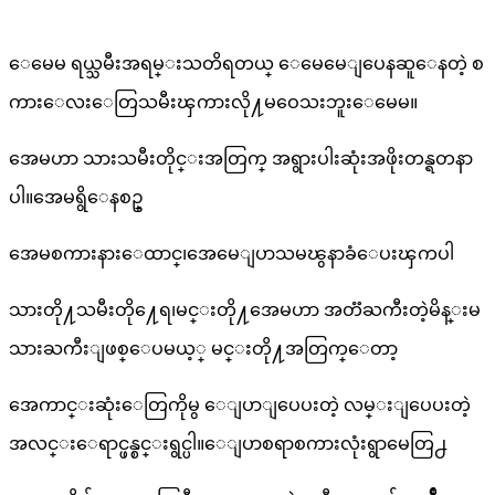
ေမေမ ရယ္သမီးအရမ္းသတိရတယ္ ေမေမေျပေနဆူေနတဲ့ စ
ကားေလးေတြသမီးၾကားလို႔မဝေသးဘူးေမေမ။
အေမဟာ သားသမီးတိုင္းအတြက္ အရွားပါးဆုံးအဖိုးတန္ရတနာ
ပါ။အေမရွိေနစဥ္
အေမစကားနားေထာင္၊အေမေျပာသမၽွနာခံေပးၾကပါ
သားတို႔သမီးတို႔ေရ၊မင္းတို႔အေမဟာ အတၱႀကီးတဲ့မိန္းမ
သားႀကီးျဖစ္ေပမယ့္ မင္းတို႔အတြက္ေတာ့
အေကာင္းဆုံးေတြကိုမွ ေျပာျပေပးတဲ့ လမ္းျပေပးတဲ့
အလင္းေရာင္ဖန္စင္းရွင္ပါ။ေျပာစရာစကားလုံးရွာမေတြ႕