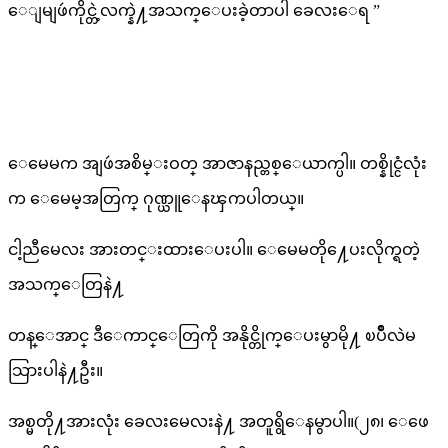
ေျမျဖဴကိုင္တဲ့လက္နဲ႔အသက္ေပးခဲ့တာပါ ခေလးေရ ”
ေမေမက အျဖဴအစိမ္းဝတ္ အာဇာနည္တစ္ေယာက္ပါ။ တစ္နိုင္ငံလုံး
က ေမေမ့အတြက္ ဂုဏ္ယူေနၾကပါတယ္။
ငါ့ညီမေလး အားတင္းထားေပးပါ။ ေမေမတို႔ေပးလိုက္ရတဲ့
အသက္ေတြနဲ႔
တန္ေအာင္ ဒီေကာင္ေတြကို အနိုင္တိုက္ေပးမွာမို႔ ၿပိဳလဲမ
သြားပါနဲ႔ဦး။
အစ္မတို႔အားလုံး ခေလးမေလးနဲ႔ အတူရွိေနမွာပါ။(၂၈၊ ေဖေ