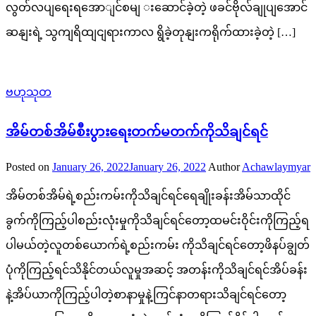
လွတ်လပျရေးရအောျင်စမျ းဆောင်ခဲ့တဲ့ ဖခင်ဗိုလ်ချုပျအောင်
ဆနျးရဲ့ သွကျရိထျငျရားကာလ ရွိခဲ့တုနျးကရိုက်ထားခဲ့တဲ့ […]
ဗဟုသုတ
အိမ်တစ်အိမ်စီးပွားရေးတက်မတက်ကိုသိချင်ရင်
Posted on
January 26, 2022
January 26, 2022
Author
Achawlaymyar
အိမ်တစ်အိမ်ရဲ့စည်းကမ်းကိုသိချင်ရင်ရေချိုးခန်းအိမ်သာထိုင်
ခွက်ကိုကြည့်ပါစည်းလုံးမှုကိုသိချင်ရင်တော့ထမင်းဝိုင်းကိုကြည့်ရ
ပါမယ်တဲ့လူတစ်ယောက်ရဲ့စည်းကမ်း ကိုသိချင်ရင်တော့ဖိနပ်ချွတ်
ပုံကိုကြည့်ရင်သိနိုင်တယ်လူမှုအဆင့် အတန်းကိုသိချင်ရင်အိပ်ခန်း
နဲ့အိပ်ယာကိုကြည့်ပါတဲ့စာနာမှုနဲ့ကြင်နာတရားသိချင်ရင်တော့