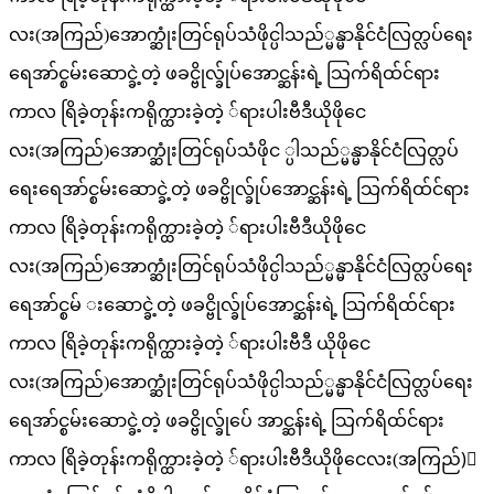
လး(အကြည်)အောက္ဆုံးတြင်ရုပ်သံဖိုင္ပါသည်္မန္မာနိုင်ငံလြတ္လပ်ရေး
ရေအာ်င္စမ်းဆောင္ခဲ့တဲ့ ဖခင္ဗိုလ္ခ်ုပ်အောင္ဆန်းရဲ့ သြက်ရိထ်င်ရား
ကာလ ရြိခဲ့တုန်းကရိုက္ထားခဲ့တဲ့ ်ရားပါးဗီဒီယိုဖိုငေ
လး(အကြည်)အောက္ဆုံးတြင်ရုပ်သံဖိုင ္ပါသည်္မန္မာနိုင်ငံလြတ္လပ်
ရေးရေအာ်င္စမ်းဆောင္ခဲ့တဲ့ ဖခင္ဗိုလ္ခ်ုပ်အောင္ဆန်းရဲ့ သြက်ရိထ်င်ရား
ကာလ ရြိခဲ့တုန်းကရိုက္ထားခဲ့တဲ့ ်ရားပါးဗီဒီယိုဖိုငေ
လး(အကြည်)အောက္ဆုံးတြင်ရုပ်သံဖိုင္ပါသည်္မန္မာနိုင်ငံလြတ္လပ်ရေး
ရေအာ်င္စမ် းဆောင္ခဲ့တဲ့ ဖခင္ဗိုလ္ခ်ုပ်အောင္ဆန်းရဲ့ သြက်ရိထ်င်ရား
ကာလ ရြိခဲ့တုန်းကရိုက္ထားခဲ့တဲ့ ်ရားပါးဗီဒီ ယိုဖိုငေ
လး(အကြည်)အောက္ဆုံးတြင်ရုပ်သံဖိုင္ပါသည်္မန္မာနိုင်ငံလြတ္လပ်ရေး
ရေအာ်င္စမ်းဆောင္ခဲ့တဲ့ ဖခင္ဗိုလ္ခ်ုပ်ေ အာင္ဆန်းရဲ့ သြက်ရိထ်င်ရား
ကာလ ရြိခဲ့တုန်းကရိုက္ထားခဲ့တဲ့ ်ရားပါးဗီဒီယိုဖိုငေလး(အကြည်)ေ