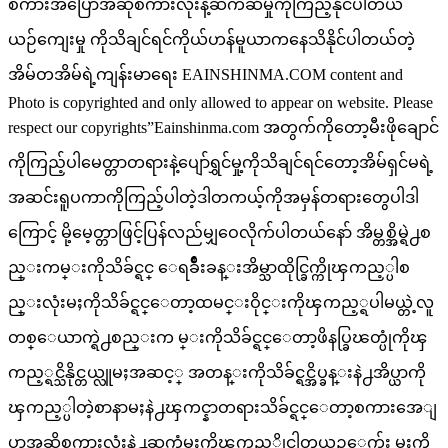
စကားအပြောအဆိုစကားလုံးနဲ့ဆက်ဆံမှုကိုကြည့်နိုင်ပါတယ်
ယဉ်ကျေးမှု ကိုသိချင်ရင်ကိုယ်ဟန်မူယာကနေသိနိုင်ပါတယ်တဲ့
အိမ်တအိမ်ရဲ့ကျန်းမာရေး EAINSHINMA.COM content and
Photo is copyrighted and only allowed to appear on website. Please
respect our copyrights”Eainshinma.com အတွက်ကိုတော့မီးဖိုချောင်
ကိုကြည့်ပါမေတ္တာတရားနဲ့ပျော်ရွှင်မှု့ကိုသိချင်ရင်တော့အိမ်ရှင်မရဲ့
အဆင်းရူပကာကိုကြည့်ပါတဲ့ဒါတကယ့်ကိုအမှန်တရားတွေပါဒါ
ကြောင့် မို့မေ့တ္တာဖြင့်ပြန်လည်မျှဝေလိုက်ပါတယ်နော် အိမ္တစ္အိမ္ရဲ႕စ
ည္းကမ္းကိုသိခ်င္ရင္ ေရခ်ိဳးခန္းအိမ္သာထိုင္ခြက္ကိုၾကည့္ပါစ
ည္းလုံးမႈကိုသိခ်င္ရင္ေတာ့ထမင္းဝိုင္းကိုၾကည့္ရပါမယ္တဲ့လူ
တစ္ေယာက္ရဲ႕စည္းက မ္းကိုသိခ်င္ရင္ေတာ့ဖိနပ္ခြၽတ္ပုံကိုၾ
ကည့္ရင္သိနိုင္တယ္လူမႈအဆင့္ အတန္းကိုသိခ်င္ရင္အိပ္ခန္းနဲ႕အိပ္ယာကို
ၾကည့္ပါတဲ့စာနာမႈနဲ႕ၾကင္နာတရားသိခ်င္ရင္ေတာ့စကားအေျ
ပာအဆိုစကားလုံးနဲ႕ဆက္ဆံမႈကိုၾကည့္နိုင္ပါတယ္ယဥ္ေက်း မႈကို