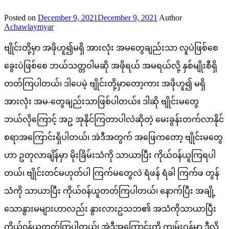
Posted on
December 9, 2021
December 9, 2021
Author
Achawlaymyar
ဗျိုင်းတို့မှာ အဖိုဟူ၍မရှိ အားလုံး အမတွေချည်းသာ လူပဲဖြစ်စေ
ခွေးပဲဖြစ်စေ ဘယ်သတ္တဝါမဆို အဖိုရယ် အမရယ်လို့ နှစ်မျိုးစီရှိ
တတ်ကြပါတယ်၊ ဒါပေမဲ့ ဗျိုင်းတို့မှာတော့ကား အဖိုဟူ၍ မရှိ
အားလုံး အမ-တွေချည်းသာဖြစ်ပါတယ်။ ဒါဆို ဗျိုင်းမတွေ
ဘယ်လိုကြောင့် အဥ အုနိုင်ကြတာပါလဲဆိုတဲ့ မေးခွန်းတက်လာနိုင်
စရာအကြောင်းရှိပါတယ်၊ အဲဒီအတွက် အဖြေကတော့ ဗျိုင်းမတွေ
ဟာ ဥတုလာချိန်မှာ မိုးခြိမ်းသံကို သာယာပြီး ကိုယ်၀န်ယူကြရပါ
တယ်၊ ဗျိုင်းတင်မဟုတ်ပါ ကြက်မတွေလဲ ရံဖန် ရံခါ ကြက်ဖ တွန်
သံကို သာယာပြီး ကိုယ်၀န်ယူတတ်ကြပါတယ်၊ နောက်ပြီး အချို့
သောနွားမများဟာလည်း နွားလားဥသဘ၏ အသံကိုသာယာပြီး
ကိုယ်၀န်ယူတတ်ကြပါတယ်၊ အဲဒီအကြောင်းကို ကျမ်းဂန်မှာ ဒီလို