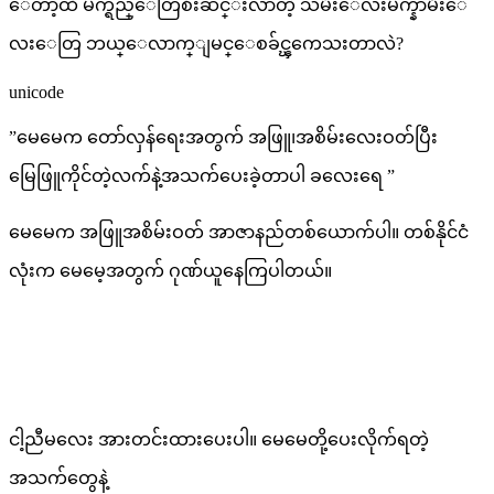
ေတာ့ထိ မ်က္ရည္ေတြစီးဆင္းလာတဲ့ သမီးေလးမ်က္နာမ်ိဳးေ
လးေတြ ဘယ္ေလာက္ျမင္ေစခ်င္ၾကေသးတာလဲ?
unicode
”မေမေက တော်လှန်ရေးအတွက် အဖြူ၊အစိမ်းလေးဝတ်ပြီး
မြေဖြူကိုင်တဲ့လက်နဲ့အသက်ပေးခဲ့တာပါ ခလေးရေ ”
မေမေက အဖြူအစိမ်းဝတ် အာဇာနည်တစ်ယောက်ပါ။ တစ်နိုင်ငံ
လုံးက မေမေ့အတွက် ဂုဏ်ယူနေကြပါတယ်။
ငါ့ညီမလေး အားတင်းထားပေးပါ။ မေမေတို့ပေးလိုက်ရတဲ့
အသက်တွေနဲ့