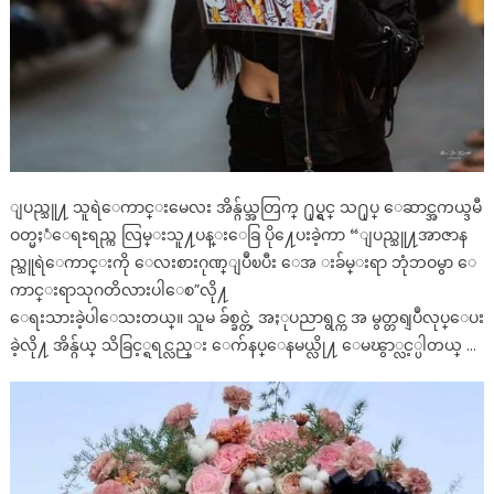
ျပည္သူ႔ သူရဲေကာင္းမေလး အိန္ဂ်ယ္အတြက္ ႐ုပ္ရွင္ သ႐ုပ္ ေဆာင္အကယ္ဒမီ
ဝတ္မႈံေရႊရည္က လြမ္းသူ႔ပန္းေခြ ပို႔ေပးခဲ့ကာ “ျပည္သူ႔အာဇာန
ည္သူရဲေကာင္းကို ေလးစားဂုဏ္ျပဳၿပီး ေအ းခ်မ္းရာ ဘုံဘဝမွာ ေ
ကာင္းရာသုဂတိလားပါေစ”လို႔
ေရးသားခဲ့ပါေသးတယ္။ သူမ ခ်စ္ခင္တဲ့ အႏုပညာရွင္က အ မွတ္တရျပဳလုပ္ေပး
ခဲ့လို႔ အိန္ဂ်ယ္ သိခြင့္ရရင္လည္း ေက်နပ္ေနမယ္လို႔ ေမၽွာ္လင့္ပါတယ္ …