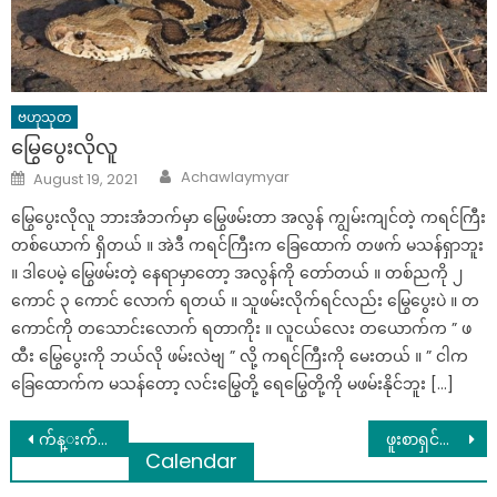
ဗဟုသုတ
မြွေပွေးလိုလူ
Author
Posted
Achawlaymyar
August 19, 2021
on
မြွေပွေးလိုလူ ဘားအံဘက်မှာ မြွေဖမ်းတာ အလွန် ကျွမ်းကျင်တဲ့ ကရင်ကြီး
တစ်ယောက် ရှိတယ် ။ အဲဒီ ကရင်ကြီးက ခြေထောက် တဖက် မသန်ရှာဘူး
။ ဒါပေမဲ့ မြွေဖမ်းတဲ့ နေရာမှာတော့ အလွန်ကို တော်တယ် ။ တစ်ညကို ၂
ကောင် ၃ ကောင် လောက် ရတယ် ။ သူဖမ်းလိုက်ရင်လည်း မြွေပွေးပဲ ။ တ
ကောင်ကို တသောင်းလောက် ရတာကိုး ။ လူငယ်လေး တယောက်က ” ဖ
ထီး မြွေပွေးကို ဘယ်လို ဖမ်းလဲဗျ ” လို့ ကရင်ကြီးကို မေးတယ် ။ ” ငါက
ခြေထောက်က မသန်တော့ လင်းမြွေတို့ ရေမြွေတို့ကို မဖမ်းနိုင်ဘူး […]
Post
က်န္းက်န္းမာမာနဲ႔ လွလို႔ဝလို႔ ျဖစ္ခ်င္ရင္ ဒီ(၉)ခ်က္ကိုေဆာင္ပါ
ဖူးစာရှင်ကိုအိပ်မက်ထဲမှာ မြင်ဖူးချင်တဲ့အခါ ဒီနည်းလမ်းသုံးကြည့်ပါ
Calendar
navigation