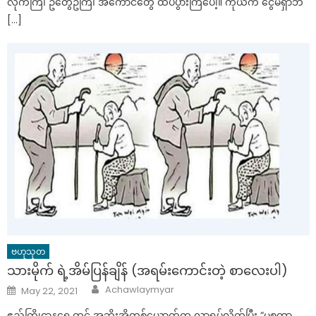
လိုက်ကြ၊ ဥတွေဥကြ၊ အကောင်တွေ ထပ်ပွားကြပေါ့။ ကိုယ်က ငွေမရှာဘဲ
[…]
ဗဟုသုတ
သားမိုက် ရဲ့အိမ်ပြန်ချိန် (အရမ်းကောင်းတဲ့ စာလေးပါ)
Author
Posted
Achawlaymyar
May 22, 2021
on
ဧည့်ကြိုဌာနရှေ့တွင် အဘိုးအိုတစ်ယောက်က လာရပ်လိုက်ပြီး “မစ္စတာ