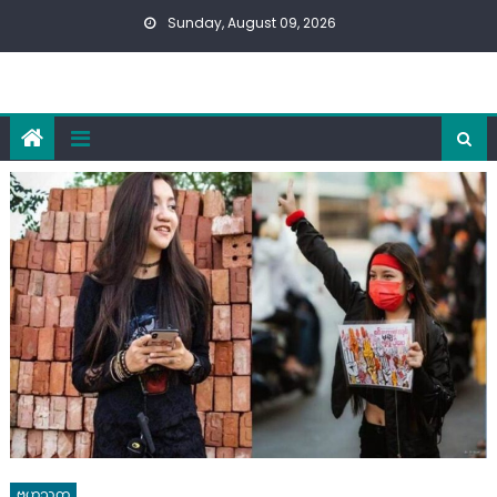
Skip
Sunday, August 09, 2026
to
content
ဗဟုသုတ