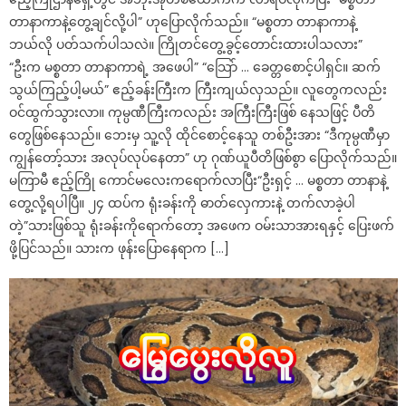
တာနာကာနဲ့တွေ့ချင်လို့ပါ” ဟုပြောလိုက်သည်။ “မစ္စတာ တာနာကာနဲ့
ဘယ်လို ပတ်သက်ပါသလဲ။ ကြိုတင်တွေ့ခွင့်တောင်းထားပါသလား”
“ဦးက မစ္စတာ တာနာကာရဲ့ အဖေပါ” “သြော် … ခေတ္တစောင့်ပါရှင်။ ဆက်
သွယ်ကြည့်ပါ့မယ်” ဧည့်ခန်းကြီးက ကြီးကျယ်လှသည်။ လူတွေကလည်း
ဝင်ထွက်သွားလာ။ ကုမ္ပဏီကြီးကလည်း အကြီးကြီးဖြစ် နေသဖြင့် ပီတိ
တွေဖြစ်နေသည်။ ဘေးမှ သူ့လို ထိုင်စောင့်နေသူ တစ်ဦးအား “ဒီကုမ္ပဏီမှာ
ကျွန်တော့်သား အလုပ်လုပ်နေတာ” ဟု ဂုဏ်ယူပီတိဖြစ်စွာ ပြောလိုက်သည်။
မကြာမီ ဧည့်ကြို ကောင်မလေးကရောက်လာပြီး“ဦးရှင့် … မစ္စတာ တာနာနဲ့
တွေ့လို့ရပါပြီ။ ၂၄ ထပ်က ရုံးခန်းကို ဓာတ်လှေကားနဲ့ တက်လာခဲ့ပါ
တဲ့”သားဖြစ်သူ ရုံးခန်းကိုရောက်တော့ အဖေက ဝမ်းသာအားရနှင့် ပြေးဖက်
ဖို့ပြင်သည်။ သားက ဖုန်းပြောနေရာက […]