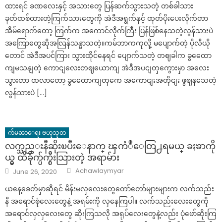
ထားရင် ခဏလေးနှင့် အသားတွေ ပြန်ဆက်သွားသတဲ့ တစ်ခါသား
ခုတ်ထစ်ထားတဲ့ကြက်သားတွေကို အဲဒီအရွက်နှင့် ထုတ်ပိုးပေးလိုက်တာ
အိမ်ရောက်တော့ ကြက်က အကောင်လိုက်ကြီး ပြန်ဖြစ်နေသတဲ့လွန်သားပဲ
အကြောတွေဆိုအလြန်သန္မာသတဲ့။ကမ်ဘာကကုလို့ မပျောက်တဲ့ ပိုလီယို
တောင် အဲဒီအပင်ကြား သွားထိုင်နေရင် ပျောက်သတဲ့ တဈခါက ခွထေော
ကျမသနျတဲ့ ကောငျလေးတဈယောကျ အဲဒီအပငျတှကွေားမှာ အလေး
သွားတာ ထလာတော့ ခွထေောကျတှကေ အကောငျးအတိုငျး ဖွဈနသေတဲ့
လွန်သားပဲ […]
က်မၼာေရး ဗဟုသုတ
လက္သည္းနီဆိုးၿပီးေနာက္ ၾကံဳေတြ႕ရမယ္ ခႏၶာကို
ယ္မွ ထိခိုက္ပ်က္စီးသြားတဲ့ အရာမ်ား
Author
Posted
Achawlaymyar
June 26, 2020
on
ယနေ့ခေတ်မှာဆိုရင် မိန်းမလှလေးတွေတော်တော်များများက လက်သည်း
နီ အရောင်စုံလေးတွေနဲ့ အရမ်းကို လှနေကြပါ။ လက်သည်းလေးတွေကို
အရောင်လှလှလေးတွေ ဆိုးကြသလို အရုပ်လေးတွေနဲ့လည်း ပုံဖော်ဆိုးကြ