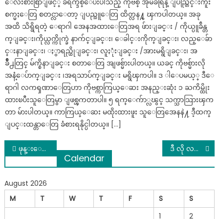
ေလးစားစြာျဖင့္ ခရက္ဒစ္ေပးပါသည္ ကိုဗစ္ အိုမီခရြန္ ျပည္တြင္းကူး
စက္မႈေတြ စတင္လာေတာ့ ျပည္သူေတြ ထိတ္လန႔္ ၾကပါတယ္။ အခု
အထိ သိရွိရတဲ့ ေရာဂါ အေနအထားေတြအရ ဖ်ားျခင္း / ကိုယ္ပူခ်ိန္တ
က္ျခင္း၊ကိုယ္လက္ကိုက္ခဲ နာက်င္ျခင္း၊ ေခါင္းကိုက္ျခင္း၊ လည္ေခ်ာ
င္းနာျခင္း၊ ႏွာ‌ရည္ယိုျခင္း၊ လူႏုံးျခင္း /အားမရွိျခင္း၊ အ
ခ်ိဳ႕တြင္ မ်က္စိနာျခင္း စတာေတြ အျဖစ္မ်ားပါတယ္။ ယခင္ ကိုဗစ္မ်ားလို
အနံ့ေပ်ာက္ျခင္း ၊အရသာပ်က္ျခင္း မရွိၾကပါ။ ဒ ါေပမယ့္ ဒီေ
ရာဂါ လကၡဏာေတြဟာ ကိုဗစ္ကာကြယ္ေဆး အနည္းဆုံး ၁ ႀကိမ္ထိုး
ထားၿပီးသူေတြမွာ ျဖစ္ၾကတာပါ။ ၅ ရက္ေက်ာ္လၽွင္ သက္သာသြားၾက
တာ မ်ားပါတယ္။ ကာကြယ္ေဆး မထိုးထားဖူး သူေတြအေနနဲ႔ ဒီ့ထက္
ျပင္းထန္တာေတြ ခံစားရနိုင္ပါတယ္။ […]
Post
ဖုန္းေရစုိတဲ့အခါ လုပ္မိေလ့ရွိတဲ့ အမွားေတြနဲ႔၊ တကယ္ ျပဳလုပ္သင့္တဲ့ အခ်က္ေတြ
ဒီ လို လက္ခဏာပိုင်ရှင် များ ဟာန ယ်နယ်ရရ တော့မ ထင်လိုက်ပါနဲ့ သင့်ဘေးမှာ ရှိနေရင်တော့ ဆွဲထားလိုက်ပါ
Calendar
navigation
August 2026
M
T
W
T
F
S
S
1
2