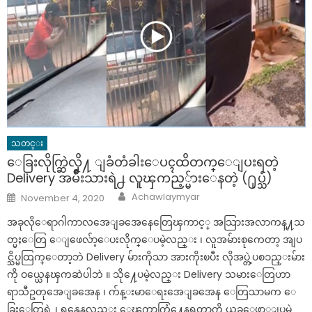
သတင္း
ေခြးလိုက္ဆြဲလို႔ ျခံတံခါးေပၚထိတက္ေျပးရတဲ့
Delivery အမ်ိဳးသားရဲ႕ လူၾကည့္မ်ားေနတဲ့ (႐ုပ္သံ)
Author
Posted
Achawlaymyar
November 4, 2020
on
အခုလိုေရာဂါကာလအေျခအေနေတြေၾကာင့္ အသြားအလာကန္႔သ
တ္မႈေတြ ေျဖေလ်ာ့ေပးလိုက္ေပမဲ့လည္း ၊ လူအမ်ားစုကေတာ့ အျပ
င္သိပ္မထြက္ေတာ့ဘဲ Delivery မ်ားကိုသာ အားကိုးၿပီး လိုအပ္တဲ့ပစၥည္းမ်ား
ကို ဝယ္ယေနၾကဆဲပါဘဲ ။ သို႔ေပမဲ့လည္း Delivery သမားေတြဟာ
ရာသီဥတုအေျခအေန ၊ က်န္းမာေရးအေျခအေန ေတြသာမက ေ
ခြးေတြရဲ႕ ရန္ကေနလည္း ေၾကာက္ရြံ႔ေနရတာကို ယခုေဖာ္ျပမဲ့