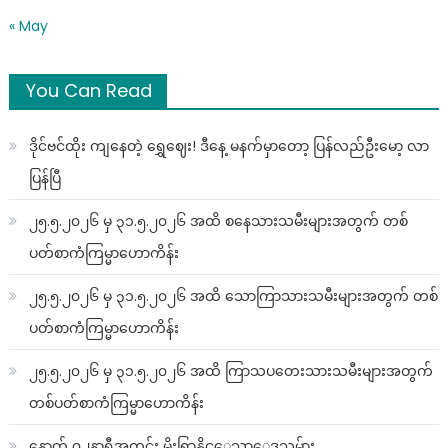
« May
You Can Read
ဒိုင်ဗင်ထိုး ကျနေတဲ့ ရွှေဈေး! ဒီနေ့ မနက်မှာတော့ ပြန်လည်ဦးမော့ လာ
ပြန်ပြီ
၂၅.၅.၂၀၂၆ မှ ၃၁.၅.၂၀၂၆ အထိ စနေသားသမီးများအတွက် တစ်
ပတ်စာကံကြမ္မာဟောကိန်း
၂၅.၅.၂၀၂၆ မှ ၃၁.၅.၂၀၂၆ အထိ သောကြာသားသမီးများအတွက် တစ်
ပတ်စာကံကြမ္မာဟောကိန်း
၂၅.၅.၂၀၂၆ မှ ၃၁.၅.၂၀၂၆ အထိ ကြာသပတေးသားသမီးများအတွက်
တစ်ပတ်စာကံကြမ္မာဟောကိန်း
နောက် ၇၂နာရီအတွင်း မိုးရြာနိုင္ေသာေဒသမ်ား