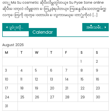
တာ္က Ma Su cosmetic ဆိုပီးလိမ္တတ္ပါတယ္။ Su Pyae Sone online
ဆိုပီးေတာ့လဲ လိမ္ဖူးတာ ေတြ႕ခဲ့ရပါတယ္။ ကြၽန္မသိသေလာက္အခ်က္အ
လက္ေတြကို ထုတ္ေဝတာပါ။ ေလွကားမယ္ေတာ္ပုံကိုလဲ […]
Post
ျပံုးလိုက္တဲ့ အခ်ိန္တိုင္း အရမ္းခ်စ္ဖို႔ေကာင္းတတ္ၾကတဲ့ အဂၤါ သားသမီးေလးေတြ အေၾကာင္း။
အမ်ိဳးသမီးမ်ားတြင္ရွိေသာ ထင္ရွားေသာမွဲ႔(၇)မ်ိဳး
Calendar
navigation
August 2026
M
T
W
T
F
S
S
1
2
3
4
5
6
7
8
9
10
11
12
13
14
15
16
17
18
19
20
21
22
23
24
25
26
27
28
29
30
31