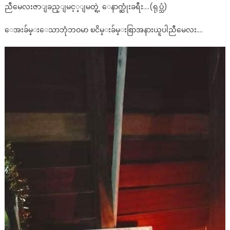
ညီမေလးဇာျခည္ျမင့္ျမတ္ရဲ့ ေနာက္ဆုံးခရီး….(ရုပ္သံ)
ေအးခ်မ္းေသာဘုံဘဝမာ ၿငိမ္းခ်မ္းစြာအနားယူပါညီမေလး….