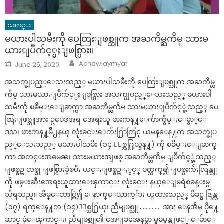
သတင္း
မယားပါသမီးကို ပေထြးျဖစ္သူက အႀကိမ္ႀကိမ္ သားမ
ယားျပဳက်င့္မႈျဖစ္ပြား။
Author
Posted
Achawlaymyar
June 25, 2020
on
အသက္မျပည့္ေသးသည့္ မယားပါသမီးကို ပေထြးျဖစ္သူက အႀကိမ္ႀ
ကိမ္ သားမယားျပဳက်င့္မႈျဖစ္ပြား အသက္မျပည့္ေသးသည့္ မယားပါ
သမီးကို ၿခိမ္းေျခာက္ကာ အႀကိမ္ႀကိမ္ သားမယားျပဳက်င့္ခဲ့သည့္ ပေ
ထြးျဖစ္သူအား ဥပေဒအရ အေရးယူ ဖားကန႔္ေက်ာက္စိမ္းေမွာ္ေ
ဒသ၊ ဖားကန႔္ၿမိဳ႕နယ္ လုံးခင္းေက်း႐ြာတြင္ ယမန္ေန႔က အသက္မျပ
ည့္ေသးသည့္ မယားပါသမီး (၁၄-ႏွစ္အ႐ြယ္ခန႔္) ကို ၿခိမ္းေျခာက္
ကာ အတင္းအဓမၼ၊ သားမယားအျဖစ္ အႀကိမ္ႀကိမ္ ျပဳက်င့္ခဲ့သည့္
ျဖစ္စဥ္ တစ္ခု ျဖစ္ပြားခဲ့ၿပီး ယင္းျဖစ္စဥ္ႏွင့္ ပတ္သက္၍ ျပစ္မႈက်ဴးလြန္သူ
ကို ဖမ္းဆီးအေရးယူထားေၾကာင္း လုံးခင္း နယ္ေျမရဲစခန္းမွ
သိရသည္။ အိမ္ေထာင္ကြဲ၍ ေနာက္ေယာက္်ား ယူထားသည့္ မိခင္မွ ဇြန္လ
(၁၇) ရက္ေန႔က (၁၄)ႏွစ္အ႐ြယ္၊ ညီမျဖစ္သူ ………….. အား ေနအိမ္ ပို႔ေ
ဆာင္ ခဲ့ေၾကာင္း၊ ညီမျဖစ္သူ၏ အေျခအေနမွာ မူမမွန္သျဖင့္ ေခ်ာေ