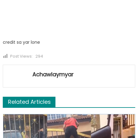
credit sa yar lone
Post Views:
294
Achawlaymyar
Related Articles