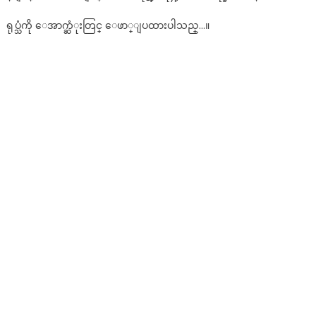
ရုပ္သံကို ေအာက္ဆံုးတြင္ ေဖာ္ျပထားပါသည္…။