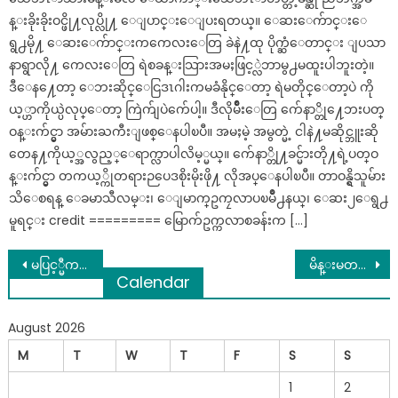
န္းခိုးခိုးဝင္ဖို႔လုပ္လို႔ ေျပာင္းေျပးရတယ္။ ေဆးေက်ာင္းေ
ရွ႕မို႔ ေဆးေက်ာင္းကကေလးေတြ ခဲနဲ႔ထု ပိုက္ဆံေတာင္း ျပသာ
နာရွာလို႔ ကေလးေတြ ရဲစခန္းသြားအမႈဖြင့္လဲဘာမွ႕မထူးပါဘူးတဲ့။
ဒီေန႔ေတာ့ ေဘးဆိုင္ေငြဒၤဂါးကမခံနိုင္ေတာ့ ရဲမတိုင္ေတာ့ပဲ ကို
ယ့္ဟာကိုယ္ပဲလုပ္ေတာ့ ကြဲက်ျပဲက်ေပါ့။ ဒီလိုမ်ိဳးေတြ က်ေနာ္တို႔ေဘးပတ္
ဝန္းက်င္မွာ အမ်ားႀကီးျဖစ္ေနပါၿပီ။ အမႈမဲ့ အမွတ္မဲ့ ငါနဲ႔မဆိုင္ဘူးဆို
တေန႔ကိုယ့္အလွည့္ေရာက္လာပါလိမ့္မယ္။ က်ေနာ္တို႔ခင္မ်ားတို႔ရဲ့ပတ္ဝ
န္းက်င္မွာ တကယ့္ကိုတရားဉပေဒစိုးမိုးဖို႔ လိုအပ္ေနပါၿပီ။ တာဝန္ရွိသူမ်ား
သိေစရန္ ေခမာသီလမ္း​၊ ေျမာက္ဥကၠလာပၿမိဳ႕နယ္၊ ေဆး၂​ေရွ႕
မူရင္း credit ========= မြောက်ဥက္ကလာစခန်းက […]
Post
မပြင့္မီက ႏြမ္းခဲ့ရတဲ့ (၁၀)တန္းေက်ာင္းသူေလးရဲ႕ ျဖစ္စဥ္ (ရုပ္သံ)
မိန္းမတစ္ေယာက္က ဘယ္လိုအခ်ိန္မ်ိဳးမွာ သူ႔လက္တြဲေဖာ္နဲ႔ ညႇိမရ ႏွိုင္းမရနဲ႔ သဟဇာတ မျဖစ္ေတာ့ဆုံးလဲ သိလား
Calendar
navigation
August 2026
M
T
W
T
F
S
S
1
2