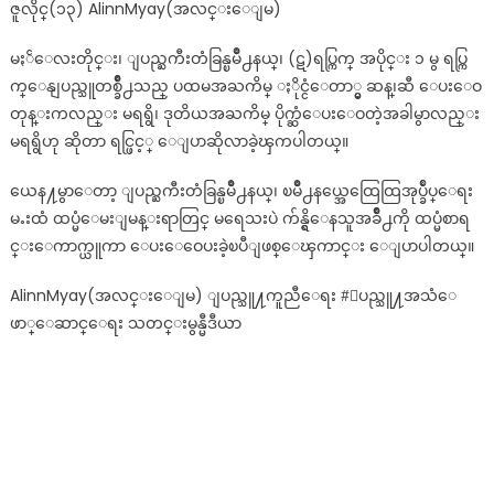
ဇူလိုင္(၁၃) AlinnMyay(အလင္းေျမ)
သူ
တ
မႏၲေလးတိုင္း၊ ျပည္ႀကီးတံခြန္ၿမိဳ႕နယ္၊ (ဋ)ရပ္ကြက္ အပိုင္း ၁ မွ ရပ္ကြ
စျ
ခြို့
က္ေနျပည္သူတစ္ခ်ိဳ႕သည္ ပထမအႀကိမ္ ႏိုင္ငံေတာ္မွ ဆန္၊ဆီ ေပးေဝ
ပွော
တုန္းကလည္း မရရွိ၊ ဒုတိယအႀကိမ္ ပိုက္ဆံေပးေဝတဲ့အခါမွာလည္း
ဆို
မရရွိဟု ဆိုတာ ရင္ဖြင့္ ေျပာဆိုလာခဲ့ၾကပါတယ္။
ယေန႔မွာေတာ့ ျပည္ႀကီးတံခြန္ၿမိဳ႕နယ္၊ ၿမိဳ႕နယ္အေထြေထြအုပ္ခ်ဳပ္ေရး
မႉးထံ ထပ္မံေမးျမန္းရာတြင္ မရေသးပဲ က်န္ရွိေနသူအခ်ိဳ႕ကို ထပ္မံစာရ
င္းေကာက္ယူကာ ေပးေဝေပးခဲ့ၿပီျဖစ္ေၾကာင္း ေျပာပါတယ္။
AlinnMyay(အလင္းေျမ) ျပည္သူ႔ကူညီေရး #ျပည္သူ႔အသံေ
ဖာ္ေဆာင္ေရး သတင္းမွန္မီဒီယာ