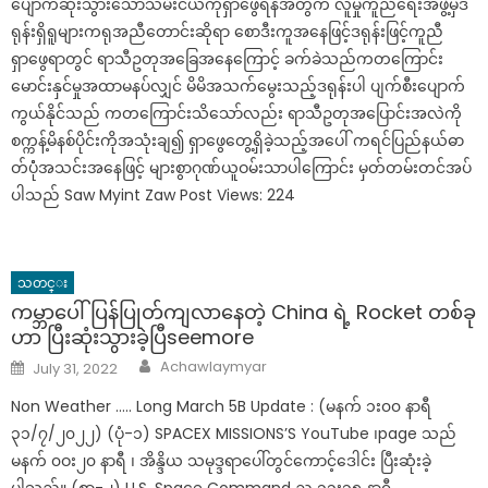
ပျောက်ဆုံးသွားသောသမီးငယ်ကိုရှာဖွေရန်အတွက် လူမှုကူညီရေးအဖွဲ့မှဒ
ရုန်းရှိရူများကရုအညီတောင်းဆိုရာ စောဒီးကူအနေဖြင့်ဒရုန်းဖြင့်ကူညီ
ရှာဖွေရာတွင် ရာသီဥတုအခြေအနေကြောင့် ခက်ခဲသည်ကတကြောင်း
မောင်းနှင်မှုအထာမနပ်လျှင် မိမိအသက်မွေးသည့်ဒရုန်းပါ ပျက်စီးပျောက်
ကွယ်နိုင်သည် ကတကြောင်းသိသော်လည်း ရာသီဥတုအပြောင်းအလဲကို
စက္ကန့်မိနစ်ပိုင်းကိုအသုံးချ၍ ရှာဖွေတွေ့ရှိခဲ့သည့်အပေါ် ကရင်ပြည်နယ်ဓာ
တ်ပုံံအသင်းအနေဖြင့် များစွာဂုဏ်ယူဝမ်းသာပါကြောင်း မှတ်တမ်းတင်အပ်
ပါသည် Saw Myint Zaw Post Views: 224
သတင္း
ကမ္ဘာပေါ်ပြန်ပြုတ်ကျလာနေတဲ့ China ရဲ့ Rocket တစ်ခု
ဟာ ​ပြီးဆုံးသွားခဲ့ပြီseemore
Author
Posted
Achawlaymyar
July 31, 2022
on
Non Weather ….. Long March 5B Update : (မနက် ၁း၀၀ နာရီ
၃၁/၇/၂၀၂၂) (ပုံ-၁) SPACEX MISSIONS’S YouTube ၊page သည်
မနက် ၀ဝး၂၀ နာရီ ၊ အိန္ဒိယ သမုဒ္ဒရာပေါ်တွင်ကောင့်ဒေါင်း ပြီးဆုံးခဲ့