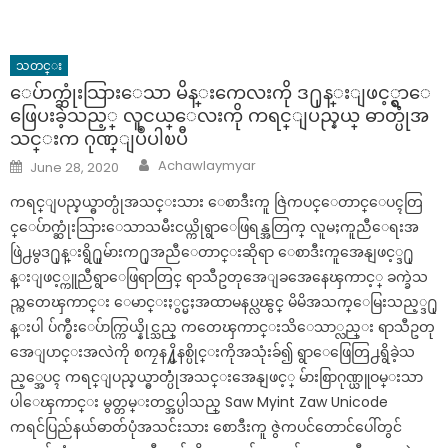
သတင္း
ေပ်ာက္ဆုံးသြားေသာ မိန္းကေလးကို ဒ႐ုန္းျဖင့္ရွာေ
ဖြေပးခဲ့သည့္ လူငယ္ေလးကို ကရင္ျပည္နယ္ ဓာတ္ပုံအ
သင္းက ဂုဏ္ျပဳပါၿပီ
Author
Posted
Achawlaymyar
June 28, 2020
on
ကရင္ျပည္နယ္ဓာတ္ပုံအသင္းသား ေစာဒီးကူ ဇြဲကပင္ေတာင္ေပၚတြ
င္ေပ်ာက္ဆုံးသြားေသာသမီးငယ္ကိုရွာေဖြရန္အတြက္ လူမႈကူညီေရးအ
ဖြဲ႕မွဒ႐ုန္းရွိ႐ူမ်ားက႐ုအညီေတာင္းဆိုရာ ေစာဒီးကူအေနျဖင့္ဒ႐ု
န္းျဖင့္ကူညီရွာေဖြရာတြင္ ရာသီဥတုအေျခအေနေၾကာင့္ ခက္ခဲသ
ည္ကတေၾကာင္း ေမာင္းႏွင္မႈအထာမနပ္လၽွင္ မိမိအသက္ေမြးသည့္ဒ႐ု
န္းပါ ပ်က္စီးေပ်ာက္ကြယ္နိုင္သည္ ကတေၾကာင္းသိေသာ္လည္း ရာသီဥတု
အေျပာင္းအလဲကို စကၠန႔္မိနစ္ပိုင္းကိုအသုံးခ်၍ ရွာေဖြေတြ႕ရွိခဲ့သ
ည့္အေပၚ ကရင္ျပည္နယ္ဓာတ္ပုံံအသင္းအေနျဖင့္ မ်ားစြာဂုဏ္ယူဝမ္းသာ
ပါေၾကာင္း မွတ္တမ္းတင္အပ္ပါသည္ Saw Myint Zaw Unicode
ကရင်ပြည်နယ်ဓာတ်ပုံအသင်းသား စောဒီးကူ ဇွဲကပင်တောင်ပေါ်တွင်