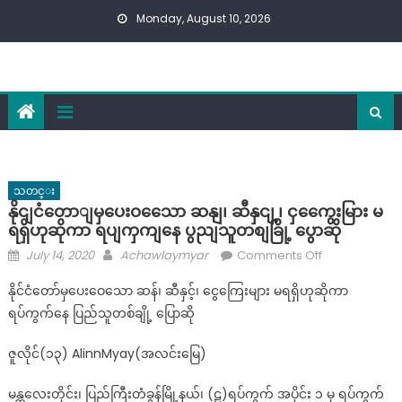
Skip
Monday, August 10, 2026
to
content
သတင္း
နိုငျငံတောျမှပေးဝသေော ဆနျ၊ ဆီနှငျ့၊ ငှကွေေးမြား မ
ရရှိဟုဆိုကာ ရပျကှကျနေ ပွညျသူတစျခြို့ ပွောဆို
Posted
Author
on
July 14, 2020
Achawlaymyar
Comments Off
on
နို
နိုင်ငံတော်မှပေးဝေသော ဆန်၊ ဆီနှင့်၊ ငွေကြေးများ မရရှိဟုဆိုကာ
ငျ
ရပ်ကွက်နေ ပြည်သူတစ်ချို့ ပြောဆို
ငံ
တောျ
ဇူလိုင်(၁၃) AlinnMyay(အလင်းမြေ)
မှ
ပေး
မန္တလေးတိုင်း၊ ပြည်ကြီးတံခွန်မြို့နယ်၊ (ဋ)ရပ်ကွက် အပိုင်း ၁ မှ ရပ်ကွက်
ဝ