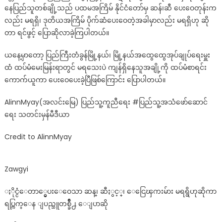
နေပြည်သူတစ်ချို့သည် ပထမအကြိမ် နိုင်ငံတော်မှ ဆန်၊ဆီ ပေးဝေတုန်းက
သေော
လည်း မရရှိ၊ ဒုတိယအကြိမ် ပိုက်ဆံပေးဝေတဲ့အခါမှာလည်း မရရှိဟု ဆို
ဆနျ၊
ဆီ
တာ ရင်ဖွင့် ပြောဆိုလာခဲ့ကြပါတယ်။
နှ
ယနေ့မှာတော့ ပြည်ကြီးတံခွန်မြို့နယ်၊ မြို့နယ်အထွေထွေအုပ်ချုပ်ရေးမှူး
ငျ့၊
ငှ
ထံ ထပ်မံမေးမြန်းရာတွင် မရသေးပဲ ကျန်ရှိနေသူအချို့ကို ထပ်မံစာရင်း
ကွေေး
ကောက်ယူကာ ပေးဝေပေးခဲ့ပြီဖြစ်ကြောင်း ပြောပါတယ်။
မြား
မ
AlinnMyay(အလင်းမြေ) ပြည်သူ့ကူညီရေး #ပြည်သူ့အသံဖော်ဆောင်
ရရှိ
ရေး သတင်းမှန်မီဒီယာ
ဟု
ဆို
Credit to AlinnMyay
ကာ
ရ
Zawgyi
ပျ
ကှ
ႏိုင္ငံေတာ္မွေပးေဝေသာ ဆန္၊ ဆီႏွင့္၊ ေငြေၾကးမ်ား မရရွိဟုဆိုကာ
ကျနေ
ပွ
ရပ္ကြက္ေန ျပည္သူတစ္ခ်ိဳ႕ ေျပာဆို
ညျ