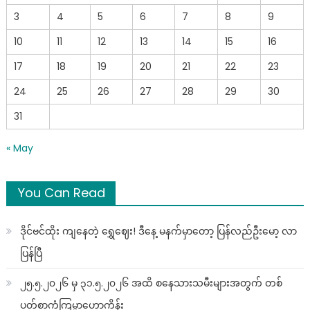
3
4
5
6
7
8
9
10
11
12
13
14
15
16
17
18
19
20
21
22
23
24
25
26
27
28
29
30
31
« May
You Can Read
ဒိုင်ဗင်ထိုး ကျနေတဲ့ ရွှေဈေး! ဒီနေ့ မနက်မှာတော့ ပြန်လည်ဦးမော့ လာ
ပြန်ပြီ
၂၅.၅.၂၀၂၆ မှ ၃၁.၅.၂၀၂၆ အထိ စနေသားသမီးများအတွက် တစ်
ပတ်စာကံကြမ္မာဟောကိန်း