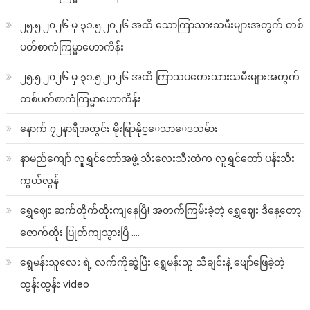
၂၅.၅.၂၀၂၆ မှ ၃၁.၅.၂၀၂၆ အထိ သောကြာသားသမီးများအတွက် တစ်
ပတ်စာကံကြမ္မာဟောကိန်း
၂၅.၅.၂၀၂၆ မှ ၃၁.၅.၂၀၂၆ အထိ ကြာသပတေးသားသမီးများအတွက်
တစ်ပတ်စာကံကြမ္မာဟောကိန်း
နောက် ၇၂နာရီအတွင်း မိုးရြာနိုင္ေသာေဒသမ်ား
နာမည်ကျော် လူရွှင်တော်အဖွဲ့ သီးလေးသီးထဲက လူရွှင်တော် ပန်းသီး
ကွယ်လွန်
ရွှေဈေး ဆက်တိုက်ထိုးကျနေပြီ! အတက်ကြမ်းခဲ့တဲ့ ရွှေဈေး ဒီနေ့တော့
ဇောက်ထိုး ပြုတ်ကျသွားပြီ ….
ရွှေမန်းသူလေး ရဲ့ လက်ကိုဆွဲပြီး ရွှေမန်းသူ သီချင်းနဲ့ ဖျော်ဖြေခဲ့တဲ့
ထွန်းထွန်း video