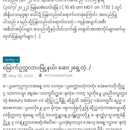
ပါသည်။ (စာ-၂) U.S. Space Command ည ၁၁း၁၅ နာရီ
(၃၀/၇/၂၀၂၂) မြန်မာစံတော်ချိန် | ( 10:45 am MDT on 7/30 ) တွင်
အိန္ဒိယသမုဒ္ဒရာ ပေါ်သို့ ပြန်လည်ဝင်ရောက်လာခဲ့ကြောင်း အတည်ပြု
ပါသည် ။ မည်သို့ပြန်လည်ဝင်ရောက်လာပုံ ၊ ကျန်အပျက်အစီး
အစိတ်အပိုင်းများ စသည်တို့နှင့်ပါတ်သက်၍ တရုတ်အာဏာပိုင်များဖက်မှ
ထုတ်ပြန်ချက်များ […]
သတင္း
မြောက်ဥက္ကလာပမြို့နယ်၊ ဆေး၂​ရှေ့တဲ့…/
Author
Posted
Achawlaymyar
May 25, 2020
on
ေျမာက္ဥကၠလာစခန္းက လက္ေျမာက္ထားတဲ့ကတုံး အေမကတိုက္ပိုင္ရွ
င္ သားကငမူး အျမဲေသာက္ၿပီး႐ူးေနတဲ့ေကာင္ သူတို႔ေျမညီထပ္မွာဌား
တဲ့ Beauty Saloon လဲ ဆိုင္ဖြင့္တဲ့ခ်ိန္ဆို ဆိုင္ထဲထိ အတြင္းခံပဲဝတ္ၿပီး ရည္း
စားစကားေျပာလို႔ေျပာ မိုက္ေၾကးခြဲလို႔ခြဲ ဆိုင္လာတဲ့ကာစတမ္မာဆို
လဲရိုက္လႊတ္ ရဲစခန္းတိုင္လဲ တပတ္နဲ႔ျပန္ျပန္ထြက္လာလို႔ ေနာက္ဆုံးသူဒဏ္မခံနို
င္လို႔ ၃ လနဲ႔ဌားခအဆုံးခံၿပီးေျပးခဲ့ရတယ္။ အေပၚအခန္းဌားေနတဲ့
သေဘၤာသားမိန္းမလဲ ေယာက်ာ္းသေဘၤာတတ္တဲ့ခ်ိန္ဆို ညဘက္အခ