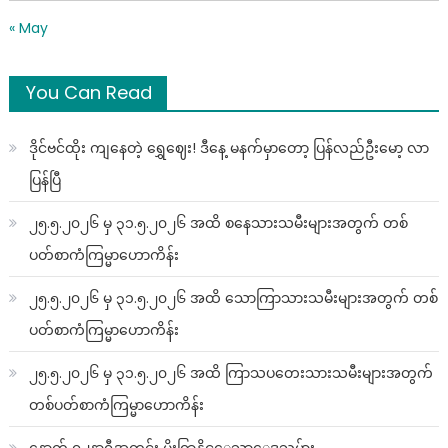
« May
You Can Read
ဒိုင်ဗင်ထိုး ကျနေတဲ့ ရွှေဈေး! ဒီနေ့ မနက်မှာတော့ ပြန်လည်ဦးမော့ လာ
ပြန်ပြီ
၂၅.၅.၂၀၂၆ မှ ၃၁.၅.၂၀၂၆ အထိ စနေသားသမီးများအတွက် တစ်
ပတ်စာကံကြမ္မာဟောကိန်း
၂၅.၅.၂၀၂၆ မှ ၃၁.၅.၂၀၂၆ အထိ သောကြာသားသမီးများအတွက် တစ်
ပတ်စာကံကြမ္မာဟောကိန်း
၂၅.၅.၂၀၂၆ မှ ၃၁.၅.၂၀၂၆ အထိ ကြာသပတေးသားသမီးများအတွက်
တစ်ပတ်စာကံကြမ္မာဟောကိန်း