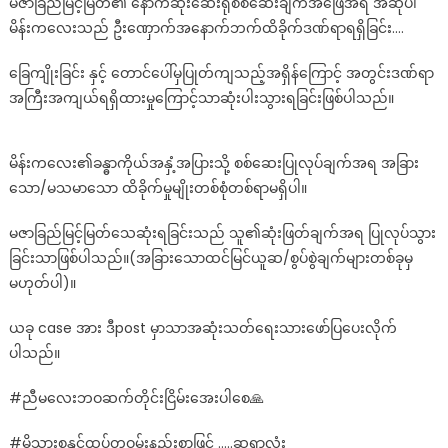
မဇာခြည်မြင့်မြတ်၏ နောက်ဆုံးဆေးရုံစစ်ဆေးချက်အဖြေအရ အဆိုပါ
မိန်းကလေးသည် ဦးဏှောက်အနောက်ဘက်ထိခိုက်ဒဏ်ရာရရှိခြင်း….
ခြေကျိုးခြင်း နှင့် တောင်ပေါ်မှပြုတ်ကျသည့်အရှိန်ကြောင့် အတွင်းဒဏ်ရာ
အကြီးအကျယ်ရရှိထားမှုကြောင့်သာဆုံးပါးသွားရခြင်းဖြစ်ပါသည်။
မိန်းကလေး၏ခန္ဓာကိုယ်အနှံ့အပြားသို့ စစ်ဆေးပြုလုပ်ချက်အရ အခြား
သော/မသမာသော ထိခိုက်မှုမျိုးတစ်စုံတစ်ရာမရှိပါ။
မဇာခြည်မြင့်မြတ်သေဆုံးရခြင်းသည် သူ၏ဆုံးဖြတ်ချက်အရ ပြုလုပ်သွား
ခြင်းသာဖြစ်ပါသည်။(အခြားသောထင်မြင်ယူဆ/စွပ်စွဲချက်များတစ်ခုမှ
မဟုတ်ပါ)။
ယခု case အား ဒီpost မှာသာအဆုံးသတ်ရေးသားဖော်ပြပေးလိုက်
ပါသည်။
#ညီမလေးဘဝဆက်တိုင်းငြိမ်းအေးပါစေ🙏
#မိသားစုနှင့်ထပ်တူဝမ်းနည်းစွာဖြင့် …..ဆရာလုံး