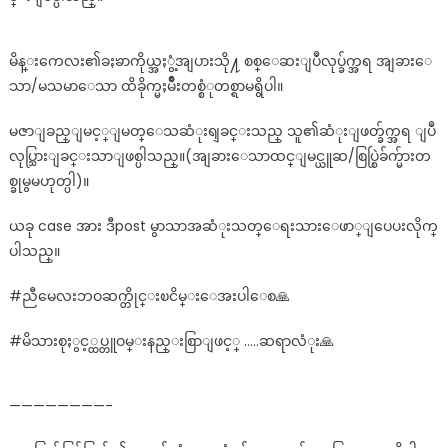
ေ
နာ
မိန္းကေလး၏ခႏၶာကိုယ္အႏွံ့အျပားသို႔ စစ္ေဆးျပဳလုပ္ခ်က္အရ အျခားေ
က္
သာ/မသမာေသာ ထိခိုက္မႈမ်ိဳးတစ္စံုတစ္ရာမရွိပါ။
ဆံုးေ
ဆး
မဇာျခည္ျမင့္ျမတ္ေသဆံုးရျခင္းသည္ သူ၏ဆံုးျဖတ္ခ်က္အရ ျပဳ
ရံုေ
လုပ္သြားျခင္းသာျဖစ္ပါသည္။(အျခားေသာထင္ျမင္ယူဆ/စြပ္စြဲခ်က္မ်ားတ
ဆး
စ
စ္ခုမွမဟုတ္ပါ)။
စ္
ယခု case အား ဒီpost မွာသာအဆံုးသတ္ေရးသားေဖာ္ျပေပးလိုက္
ခ်
က္
ပါသည္။
အေျ
ဖ
#ညီမေလးဘဝဆက္တိုင္းၿငိမ္းေအးပါေစ🙏
ရ
#မိသားစုႏွင့္ထပ္တူဝမ္းနည္းစြာျဖင့္ …..ဆရာလံုး🙏
ပါျ
ပီ။
————————-