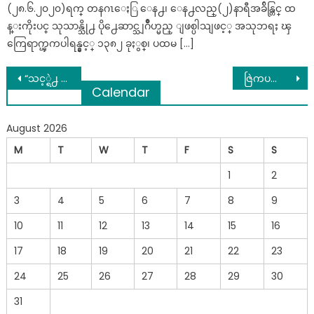
(၂၈.၆.၂၀၂၀)ရက္ တနဂၤေႏြ ေန႕၊ ေန႕လည္(၂)နာရီအခ်ိန္တြင္ ထ
န္းကိုးပင္ သုသာန္သို႕ ပို႕ေဆာင္သျဂိဳဟ္မည္ ျဖစ္ပါသျဖင့္ အသုဘရႈ ၾ
ကြေရာက္ၾကပါရန္နွင့္ ၁၃၈၂ ခုႏွစ္၊ ပထမ […]
Post
“သင့္ရဲ႕ ခ်က္ပုံစံက ေျပာျပေနတဲ့ သင့္ရဲ႕ ပုဂၢိဳလ္ေရးဆိုင္ရာ အခ်က္အလက္မ်ား”
ဇြဲကပင္ေတာင္ေပၚက ျပဳတ္က် ေသဆုံးသြားတဲ့ တကၠသိုလ္ေက်ာင္းသူေလးရဲ႕ ဖခင္ေျပာျပလာတဲ့(႐ုပ္သံ)
Calendar
navigation
August 2026
M
T
W
T
F
S
S
1
2
3
4
5
6
7
8
9
10
11
12
13
14
15
16
17
18
19
20
21
22
23
24
25
26
27
28
29
30
31