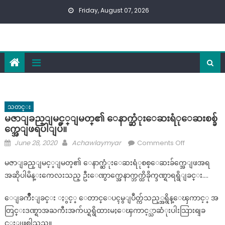
Skip
Friday, August 07, 2026
to
content
သတင္း
မဇာျခည္ျမင့္ျမတ္၏ ေနာက္ဆံုးေဆးရံုေဆးစစ္ခ်
က္အေျဖရပါျပီ။
Posted
Author
on
June 28, 2020
Achawlaymyar
Comments Off
on
မ
မဇာျခည္ျမင့္ျမတ္၏ ေနာက္ဆံုးေဆးရံုစစ္ေဆးခ်က္အေျဖအရ
ဇာျ
အဆိုပါမိန္းကေလးသည္ ဦးေဏွာက္အေနာက္ဘက္ထိခိုက္ဒဏ္ရာရရွိျခင္း….
ခ
ည္ျ
ေျခက်ိဳးျခင္း ႏွင့္ ေတာင္ေပၚမွျပဳတ္က်သည့္အရွိန္ေၾကာင့္ အ
မ
တြင္းဒဏ္ရာအႀကီးအက်ယ္ရရွိထားမႈေၾကာင့္သာဆံုးပါးသြားရျခ
င့္ျ
င္းျဖစ္ပါသည္။
မတ္၏