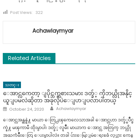
Post Views:
322
Achawlaymyar
Related Articles
သတင္း
ေအာင္လကေတာ့ ျပိုင္ဘက္ကစားသမား ဒတ္ခ်္ ကိုဘယ္လိုအနိုင္
ယူျပမလဲဆိုတာ အခုလိုပဲေျပာျပလာပါတယ္
Author
Posted
Achawlaymyar
October 24, 2020
on
ေအာင္လအန္ဆန္နဲ႔ မာယာ ေတြ႕ၾကေလေသာအခါ ေအာင္လဟာ ဒတ္ခ်္ၿပိဳင္ဖ
က္နဲ႔ မၾကာမီ ထိုးမွာပါ၊ ဒတ္ခ်္ လူမ်ိဳး မာယာက ေအာင္လ အတြက္ ဘယ္လို
အႀကံမ်ိဳးေတြ ေပးမွာပါလဲ။ တခါ ပ်ားေမြးျမဴေရးၿခံ လုပ္သား ကေန