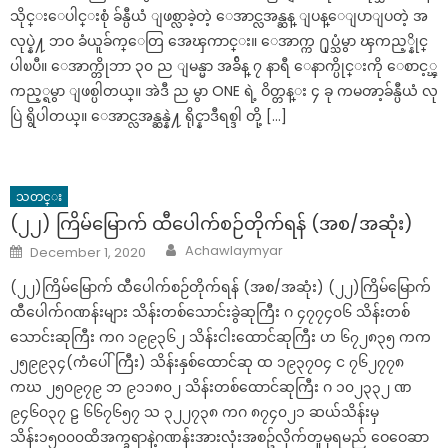
သိုင္းေပါင္းစုံ ခ်န္ပီယံ ျဖစ္လာခဲ့တဲ့ ေအာင္လအန္ဆန္ ျပန္ေျပာျပတဲ့ အ
လုပ္နဲ႔ ဘဝ ခံယူခ်က္ေတြ အေၾကာင္း။ ေအာက္က ႐ုပ္သံမွာ ၾကည့္နိုင္
ပါၿပီ။ ေအာက္တိုဘာ ၃၀ ည ျမန္မာ အခ်ိန္ ၇ နာရီ ေနာက္ပိုင္းကို ေစာင့္ၾ
ကည့္ရမွာ ျဖစ္ပါတယ္။ အဲဒီ ည မွာ ONE ရဲ့ ဝိတ္တန္း ၄ ခု ကမၻာ့ခ်န္ပီယံ လု
ပြဲ ရွိပါတယ္။ ေအာင္လအန္ဆန္နဲ႔ ရိုင္နာဒီရစ္ဒါ တို့ […]
သတင္း
(၂၂) ကြိမ်မြောက် ထီပေါက်စဉ်တိုက်ရန် (အစ/အဆုံး)
Author
Posted
Achawlaymyar
December 1, 2020
on
(၂၂)ကြိမ်မြောက် ထီပေါက်စဉ်တိုက်ရန် (အစ/အဆုံး) (၂၂)ကြိမ်မြောက်
ထီပေါက်ဂဏန်းများ သိန်းတစ်သောင်းခွဲဆုကြီး ဂ ၄၇၇၄၀၆ သိန်းတစ်
သောင်းဆုကြီး ကဂ ၁၉၉၃၆၂ သိန်းငါးထောင်ဆုကြီး ဟ ၆၇၂၈၃၅ ကက
၂၅၉၉၃၄(ကံပေါ်ကြီး) သိန်းနှစ်ထောင်ဆု ထ ၁၉၃၇၀၄ င ၇၆၂၇၇၈
ကဃ ၂၅၀၉၇၉ ဘ ၉၁၁၈၀၂ သိန်းတစ်ထောင်ဆုကြီး ဂ ၁၀၂၃၃၂ ဏ
၉၄၆၀၃၇ ဠ ၆၆၇၆၅၇ သ ၃၂၂၇၃၈ ကဂ ၈၇၄၀၂၁ ဆယ်သိန်းမှ
သိန်း၁၅၀၀၀ထိအက္ခရာနဲ့ဂဏန်းအားလုံးအစဥ်လိုက်တူမှရမည် ဝေဝေဆာ