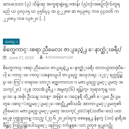
ဆာပဒေသာ (၃) သိန်းဆု အက္ခရာနဲ့ရှေ့ဂဏန်း (၅)လုံးအစဥ်လိုက်တူရ
မည် ယ ၇၀၇၁၅ ဃ ၃၅၆၄၄ ထ ၉၂၂၈၈ ဆ ၈၄၉၈၄ ကခ ၇၄၀၀၆ က
၂၂၀၈၃ ကခ ၁၃၈၂၀ […]
သတင္း
စိတ္မေကာင္းစရာ ညီမေလး ဇာျခည္ရဲ႕ ေနာက္ဆံုးခရီး/
Author
Posted
Achawlaymyar
June 27, 2020
on
စိတ္မေကာင္းစရာ ညီမေလး ဇာျခည္ရဲ႕ ေနာက္ဆံုးခရီး တကယ္ပဲထာခဲ့ပီေ
ပါ့ ေကာင္းေကာင္းအနားယူပါ ဇာျခည္ အသုဘရႈ ႏွင့္ ရက္လည္ဆြ
မ္းေကြ်း တရားေတာ္နာ ဖတ္ၾကားလႊာ မဇာျခည္ျမင့္ျမတ္ အ
သက္(၂၀) ႏွစ္ ဘားအံျမိဳ႕ ၊ အမွတ္(၆) ရပ္ကြက္၊ ဘုရားကုန္းလ
မ္းေန အဖိုး ဦးသန္းဟန္+ အဖြား ေဒၚေနရီ တို႕၏ ေျမး ဦးျမ
တ္ေအာင္+ေဒၚျမင့္ျမင့္ေအာင္တို႕၏သမီး အာကာျမင့္ျမတ္၏
ညီမေလး မဇာျခည္ျမင့္ျမတ္ အသက္(၂၀)ႏွစ္(သတၱေဗဒ) ပထ
မႏွစ္ ဂုဏ္ထူးတန္းသည္ (၂၇.၆.၂၀၂၀)ရက္ စေနေန႕ နံနက္ (၁၀) နာရီအ
ခ်ိန္တြင္ ကြယ္လြန္သြားပါသျဖင့္ ၾကြင္းက်န္ရစ္ေသာ ဥတုဇ ရုပ္ကလပ္ကို