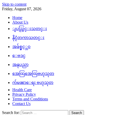
Skip to content
Friday, August 07, 2026
Home
About Us
ျပည္တြင္းသတင္း
နိုင္ငံတကာသတင္း
အခ်စ္နွင့္ဘဝ
ေဗဒင္
အနုပညာ
အေထြအေထြဗဟုသုတ
က်မၼာေရး ဗဟုသုတ
Health Care
Privacy Policy
Terms and Conditions
Contact Us
Search for: