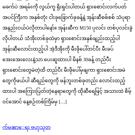
မခက်ပဲ အရမ်းကို လွယ်ကူ ရိုးရှင်းပါတယ် ရှားစောင်းလက်ပတ်
အပင်ကြီးက အနှစ်တုံး ငါးခုခြောက်ခုခန့်နဲ့ အုန်းဆီစစ်စစ် သံပုရာ
အနည်းငယ်ပဲလိုတာပါနော်။ အုန်းဆီက M150 ပုလင်း တစ်ပုလင်းခွဲ
လိုပါတယ် သံံအိုးတစ်ခုထဲမှာ ရှားစောင်းအနှစ်ချည်းထည့်ပါ
အုန်းဆီလောင်းထည့်ပါ အဲ့ဒီအိုးကို မီးဖိုပေါ်တင်ပီး မီးခပ်
အေးအေးလေးနဲ့သာ ပေးဆူထားပါ မိနစ် 30ခန့် တည်ပီး
ရှားစောင်းတွေမဲတဲ့ထိ တည်ပီး မီးဖိုပေါ်မှချကာ ရှားစောင်းအမဲ
တွေကိုဖယ်ပါ ဆီရည်တွေကို ဖန်ဘူးတစ်ခုတည်း လောင်းထည့်
ထားပါ အကြေားပြတ်တဲ့နေရာတွေကို ထိုဆီရေဖြင့် အသားထဲ စိမ့်
ဝင်အောင် နေ့စဉ်တစ်ကြိမ်မှ […]
က်မၼာေရး ဗဟုသုတ