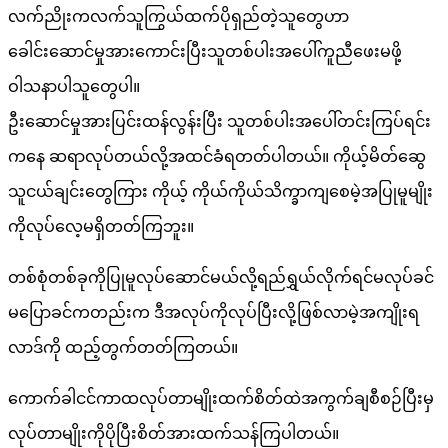
လက်ညိုးကလက်သူကြွယ်ထက်ပိုရှည်တဲ့သူတွေဟာ
ခေါင်းဆောင်မှုအားကောင်းပြီးသူတစ်ပါးအပေါ်ကူညီဖေးမဖို့
ဝါသနာပါသူတွေပါ။
ဦးဆောင်မှုအားပြင်းထန်လွန်းပြီး သူတစ်ပါးအပေါ်တင်းကြပ်ရင်း
ကနေ ဆရာလုပ်တယ်လို့အထင်ခံရတတ်ပါတယ်။ ကိုယ့်မိတ်ဆွေ
သူငယ်ချင်းတွေကြား ကိုယ့် ကိုယ်ကိုယ်သိက္ခာကျစေမဲ့အပြုမူမျိုး
ကိုလုပ်လေ့မရှိတတ်ကြဘူး။
တစ်စုံတစ်ခုကိုပြုမူလုပ်ဆောင်မယ်လို့ရည်ရွှယ်လိုက်ရင်မလုပ်ခင်
မပြောခင်ကတည်းက ဒီအလုပ်ကိုလုပ်ပြီးလို့ဖြစ်လာမဲ့အကျိုးရ
လာဒ်ကို ထည့်တွက်တတ်ကြတယ်။
ကောက်ခါငင်ကာထလုပ်တာမျိုးထက်စိတ်ထဲအကွက်ချစီစဉ်ပြီးမှ
လုပ်တာမျိုးကိုပိုပြီးစိတ်အားထက်သန်ကြပါတယ်။