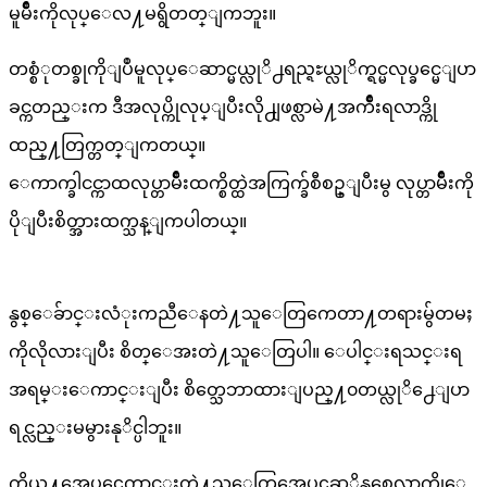
မူမ်ိဳးကိုလုပ္ေလ႔မရွိတတ္ျကဘူး။
တစ္စံုတစ္ခုကိုျပဳမူလုပ္ေဆာင္မယ္လုိ႕ရည္ရႊယ္လုိက္ရင္မလုပ္ခင္မေျပာ
ခင္ကတည္းက ဒီအလုပ္ကိုလုပ္ျပီးလို႕ျဖစ္လာမဲ႔အက်ိဳးရလာဒ္ကို
ထည္႔တြက္တတ္ျကတယ္။
ေကာက္ခါငင္ကာထလုပ္တာမ်ိဳးထက္စိတ္ထဲအကြက္ခ်စီစဥ္ျပီးမွ လုပ္တာမ်ိဳးကို
ပိုျပီးစိတ္အားထက္သန္ျကပါတယ္။
နွစ္ေခ်ာင္းလံုးကညီေနတဲ႔သူေတြကေတာ႔တရားမ်ွတမႈ
ကိုလိုလားျပီး စိတ္ေအးတဲ႔သူေတြပါ။ ေပါင္းရသင္းရ
အရမ္းေကာင္းျပီး စိတ္သေဘာထားျပည္႔၀တယ္လုိ႕ေျပာ
ရင္လည္းမမွားနုိင္ပါဘူး။
ကိုယ္႔အေပၚေကာင္းတဲ႔သူေတြအေပၚဆုိနွစ္ဆေလာက္ပိုေ