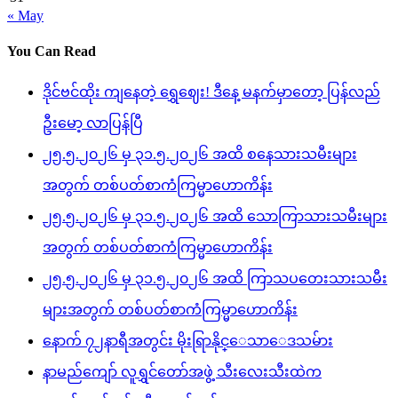
« May
You Can Read
ဒိုင်ဗင်ထိုး ကျနေတဲ့ ရွှေဈေး! ဒီနေ့ မနက်မှာတော့ ပြန်လည်
ဦးမော့ လာပြန်ပြီ
၂၅.၅.၂၀၂၆ မှ ၃၁.၅.၂၀၂၆ အထိ စနေသားသမီးများ
အတွက် တစ်ပတ်စာကံကြမ္မာဟောကိန်း
၂၅.၅.၂၀၂၆ မှ ၃၁.၅.၂၀၂၆ အထိ သောကြာသားသမီးများ
အတွက် တစ်ပတ်စာကံကြမ္မာဟောကိန်း
၂၅.၅.၂၀၂၆ မှ ၃၁.၅.၂၀၂၆ အထိ ကြာသပတေးသားသမီး
များအတွက် တစ်ပတ်စာကံကြမ္မာဟောကိန်း
နောက် ၇၂နာရီအတွင်း မိုးရြာနိုင္ေသာေဒသမ်ား
နာမည်ကျော် လူရွှင်တော်အဖွဲ့ သီးလေးသီးထဲက