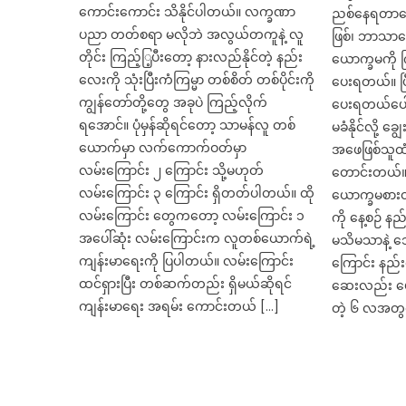
ကောင်းကောင်း သိနိုင်ပါတယ်။ လက္ခဏာ
ညစ်နေရတာပေ
ပညာ တတ်စရာ မလိုဘဲ အလွယ်တကူနဲ့ လူ
ဖြစ်၊ ဘာသာ
တိုင်း ကြည့်ြ့ပီးတော့ နားလည်နိုင်တဲ့ နည်း
ယောက္ခမကို 
လေးကို သုံးပြီးကံကြမ္မာ တစ်စိတ် တစ်ပိုင်းကို
ပေးရတယ်။ ပြ
ကျွန်တော်တို့တွေ အခုပဲ ကြည့်လိုက်
ပေးရတယ်ပေါ့
ရအောင်။ ပုံမှန်ဆိုရင်တော့ သာမန်လူ တစ်
မခံနိုင်လို့ ခ
ယောက်မှာ လက်ကောက်ဝတ်မှာ
အဖေဖြစ်သူထံ
လမ်းကြောင်း ၂ ကြောင်း သို့မဟုတ်
တောင်းတယ်
လမ်းကြောင်း ၃ ကြောင်း ရှိတတ်ပါတယ်။ ထို
ယောက္ခမစားတ
လမ်းကြောင်း တွေကတော့ လမ်းကြောင်း ၁
ကို နေ့စဉ် န
အပေါ်ဆုံး လမ်းကြောင်းက လူတစ်ယောက်ရဲ့
မသိမသာနဲ့ သ
ကျန်းမာရေးကို ပြပါတယ်။ လမ်းကြောင်း
ကြောင်း နည်း
ထင်ရှားပြီး တစ်ဆက်တည်း ရှိမယ်ဆိုရင်
ဆေးလည်း ပေ
ကျန်းမာရေး အရမ်း ကောင်းတယ် […]
တဲ့ ၆ လအတွင်