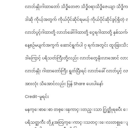
လာဘ်နှိုးဂါထာတော် သိဒ္ဓိတေဇာ သိဒ္ဓိဝရာသိဒ္ဓိဇေယျာ သိဒ္
ဒါဆို ကိုယ့်အတွက် ကိုယ်ပိုင်ဆိုင်ရမယ့် ကိုယ်ပိုင်ဆိုင်ခွင့်ရှိတဲ့ 
လာဘ်ပွင့်ဂါထာတို့ လာဘ်ခေါ်ဂါထာတို့ ငွေရဂါထာတို့ နှစ်သက်
နေ့စဉ်မပျက်အကွက် ဆောင်ရွက်ပါ ၇ ရက်အတွင်း ထူးခြားသိသ
ဒါကြောင့် ပရိသတ်ကြီးတို့လည်း လာဘ်တွေနိုးလာအောင် လာဘ်
လာဘ်နှိုး ဂါထာတော်ကြီး ရွတ်ပြီးရင် လာဘ်ခေါ် လာဘ်ပွင့် လာဘ
အားလုံး သိအောင်လည်း ပြန် Share ပေးပါနော်
Credit-မူရင်း
မနက္ေစာေစာ တစ္ေၾကာင္းတည္းသာ ႐ြတ္ဆိုရၿပီး ေ
ပရိသတ္ႀကီး တို႔အတြက္ေကာင္းသတင္းေလးတစ္ခုေျပာျပခ်င