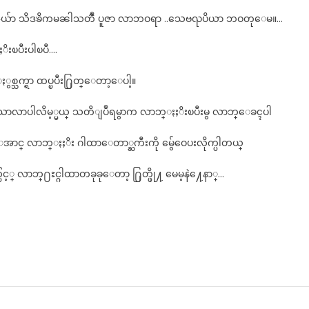
ယ်ာ သိဒၶိကမၼါသတၳဳ ပူဇာ လာဘဝရာ ..သေဗၺပိယာ ဘဝတုေမ။…
ိုႏႈိးၿပီးပါၿပီ….
စ္သက္ရာ ထပ္ၿပီး႐ြတ္ေတာ့ေပါ့။
သိသာလာပါလိမ့္မယ္ သတိျပဳရမွာက လာဘ္ႏႈိးၿပီးမွ လာဘ္ေခၚပါ
္ လာဘ္ႏႈိး ဂါထာေတာ္ႀကီးကို မွ်ေဝေပးလိုက္ပါတယ္
့္ လာဘ္႐ႊင္ဂါထာတခုခုေတာ့ ႐ြတ္ဖို႔ မေမ့နဲ႔ေနာ္…