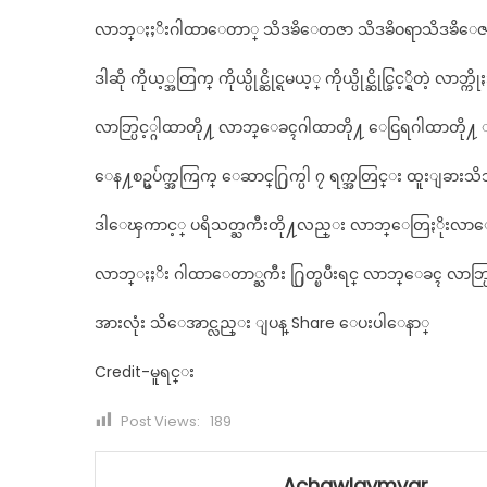
လာဘ္ႏႈိးဂါထာေတာ္ သိဒၶိေတဇာ သိဒၶိဝရာသိဒၶိေဇ
ဒါဆို ကိုယ့္အတြက္ ကိုယ္ပိုင္ဆိုင္ရမယ့္ ကိုယ္ပိုင္ဆိုင္ခြင့္ရွိတဲ့ လာဘ္က
လာဘ္ပြင့္ဂါထာတို႔ လာဘ္ေခၚဂါထာတို႔ ေငြရဂါထာတို႔ ႏွ
ေန႔စဥ္မပ်က္အကြက္ ေဆာင္႐ြက္ပါ ၇ ရက္အတြင္း ထူးျခား
ဒါေၾကာင့္ ပရိသတ္ႀကီးတို႔လည္း လာဘ္ေတြႏိုးလာေအာင
လာဘ္ႏႈိး ဂါထာေတာ္ႀကီး ႐ြတ္ၿပီးရင္ လာဘ္ေခၚ လာဘ္ပြင
အားလုံး သိေအာင္လည္း ျပန္ Share ေပးပါေနာ္
Credit-မူရင္း
Post Views:
189
Achawlaymyar