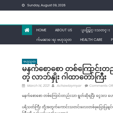
Skip
Sunday, August 09, 2026
to
content
HOME
ABOUT US
ျပည္တြင္းသတင္း
က်မၼာေရး ဗဟုသုတ
HEALTH CARE
P
ဗဟုသုတ
မနက်စောစော တစ်ကြောင်းတည်
တဲ့ လာဘ်နှိုး ဂါထာတော်ကြီး
Posted
Author
March 14, 2021
Achawlaymyar
Comments Of
on
မနက်စောစော တစ်ကြောင်းတည်းသာ ရွတ်ဆိုရပြီး ငွေဒလ ဟော
ပရိသတ်ကြီး တို့အတွက်ကောင်းသတင်းလေးတစ်ခုပြောပြချင်ပါတယ