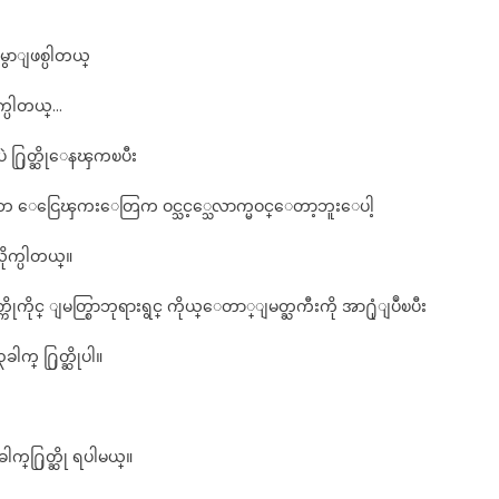
ွာျဖစ္ပါတယ္
က္ပါတယ္…
႔ပဲ ႐ြတ္ဆိုေနၾကၿပီး
လာဘ ေငြေၾကးေတြက ဝင္သင့္သေလာက္မဝင္ေတာ့ဘူးေပါ့
ုက္ပါတယ္။
ိတ္ကိုကိုင္ ျမတ္စြာဘုရားရွင္ ကိုယ္ေတာ္ျမတ္ႀကီးကို အာ႐ုံျပဳၿပီး
္ ႐ြတ္ဆိုပါ။
က္႐ြတ္ဆို ရပါမယ္။