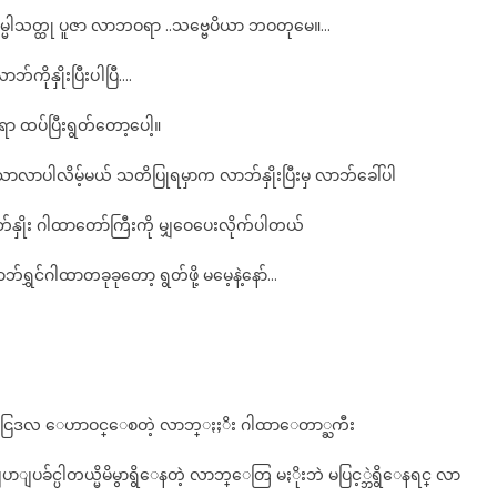
ဓိကမ္မါသတ္ထု ပူဇာ လာဘဝရာ ..သဗ္ဗေပိယာ ဘဝတုမေ။…
လာဘ်ကိုနှိုးပြီးပါပြီ….
ရာ ထပ်ပြီးရွတ်တော့ပေါ့။
ာလာပါလိမ့်မယ် သတိပြုရမှာက လာဘ်နှိုးပြီးမှ လာဘ်ခေါ်ပါ
နှိုး ဂါထာတော်ကြီးကို မျှဝေပေးလိုက်ပါတယ်
်ရွှင်ဂါထာတခုခုတော့ ရွတ်ဖို့ မမေ့နဲ့နော်…
ငြဒလ ေဟာဝင္ေစတဲ့ လာဘ္ႏႈိး ဂါထာေတာ္ႀကီး
္ပါတယ္မိမိမွာရွိေနတဲ့ လာဘ္ေတြ မႏိုးဘဲ မပြင့္ဘဲရွိေနရင္ လာ