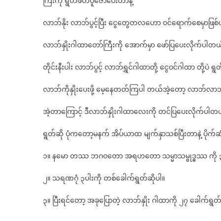
ကြီးကို ရွတ်ဖတ်ပူဇော်ပေးတာနဲ့
လာဘ်နိုး လာဘ်ပွင့်ပြီး ငွေတွေတလဟော ဝင်ရောက်စေမှာဖြစ
လာဘ်နှိုးဂါထာတော်ကြီးကို အောက်မှာ ဖော်ပြပေးလိုက်ပါတ
တိုင်းနီးပါး လာဘ်ပွင့် လာဘ်ရွှင်ဂါထာတို့ ငွေဝင်ဂါထာ တို့ပဲ ရွ
လာဘ်ကိုနှိုးပေးဖို့ မေ့နေတတ်ကြပါ တယ်အဲ့တော့ လာဘ်လ
အဲ့တာကြောင့် ဒီလာဘ်နှိုးဂါထာလေးကို တင်ပြပေးလိုက်ပါတ
ရွတ်ဆို ပုံကတော့မနက် အိပ်ယာထ မျက်နှာသစ်ပြီးတာနဲ့ ပိုက်ဆံအ
၁။ နမော တဿ ဘဂဝတော အရဟတော သမ္မာသမ္ဗုဒ္ဓဿ ကို ၃ခ
၂။ သရဏဂုံ ၃ပါးကို တစ်ခေါက်ရွတ်ဆိုပါ။
၃။ ပြီးရင်တော့ အခုပြောတဲ့ လာဘ်နှိုး ဂါထာကို ၂၇ ခေါက်ရွတ