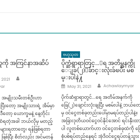
ဗဟုသုတ
့သူကို အကြင်နာအဆိပ်
ပိုက္ဆံရွာရာတြင္….ေရ အတိမ္အနက္ကို
ေျခ(၂)ေခ်ာင္းလုံးခ်ၿပီး မစ
မ္းပါနဲ႔
Author
, 2021
Author
Posted
Achawlaymyar
ar
May 31, 2021
on
ပိုက်ဆံရှာရာတွင်….ရေ အတိမ်အနက်ကို
 အမျိုးသမီးတစ်ဦးဟာ
ခြေ(၂)ချောင်းလုံးချပြီး မစမ်းပါနဲ့ ဘယ်တေ
ြီးတော့ အမျိုးသားရဲ့ အိမ်မှာ
မှ ဝင်ငွေတစ်ခုတည်းပေါ်မှာမရပ်တည်ပါနဲ့။
တော့ ယောက္ခမနဲ့ နေ့တိုင်း
အခြားဒုတိယဝင်ငွေဝင်နိုင်အောင် ရင်းနှီးထ
ံရတဲ့အခါ ဘယ်လိုမှ မတည့်
ပါ လူတစ်ယောက်ဟာ ဝင်ငွေတစ်ခုထဲကို ခြ
းများရတာတွေ၊ ရန်ဖြစ်ရတာ
စုံပစ်ရပ်တည်နေရင် အဲ့ဒိဝင်ငွေရပ်တန့်သွား
စ်ပြီး စိတ်လည်း အင်မတန်