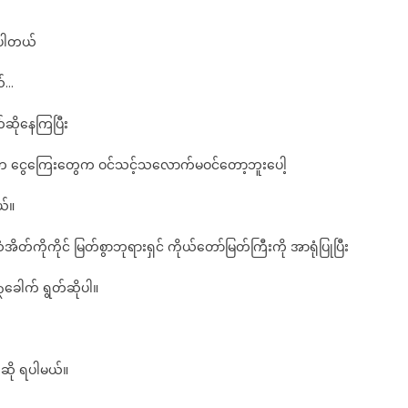
တည်း
သာ
်ပါတယ်
ရွတ်ဆို
ရ
ယ်…
ပြီး
ငွေ
တ်ဆိုနေကြပြီး
ဒလ
ဟော
ာဘ ငွေကြေးတွေက ဝင်သင့်သလောက်မဝင်တော့ဘူးပေါ့
ဝင်
စေ
ယ်။
တဲ့
လာဘ်
ိတ်ကိုကိုင် မြတ်စွာဘုရားရှင် ကိုယ်တော်မြတ်ကြီးကို အာရုံပြုပြီး
နှိုး
ဂါထာ
ေါက် ရွတ်ဆိုပါ။
တော်
ကြီး
်ဆို ရပါမယ်။