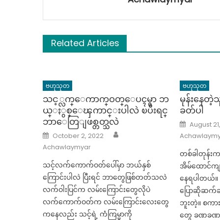
Related Articles
ဗဟုသုတ
ဗဟုသုတ
သင့္လက္ေကာက္ဝတ္ေပၚမွာ ဘ
မုန်းနေတဲ
ယ္ႏွစ္ေၾကာင္းပါလဲ ၿပီးရင္
ခတ်ပါ
ဘာေတြျဖစ္တတ္သလဲ
Posted
August 21
on
Author
Posted
October 2, 2022
Achawlaymy
on
Achawlaymyar
တစ်ခါတုန်းက
သင့်လက်ကောက်ဝတ်ပေါ်မှာ ဘယ်နှစ်
အိမ်ထောင်ကျပ
ကြောင်းပါလဲ ပြီးရင် ဘာတွေဖြစ်တတ်သလဲ
နေရပါတယ်။ ဒီ
လက်ဝါးပြင်က လမ်းကြောင်းတွေလိုပဲ
ပြောဆိုဆက်ဆ
လက်ကောက်ဝတ်က လမ်းကြောင်းလေးတွေ
ဘူးတဲ့။ စကာ
ကနေလည်း သင့်ရဲ့ ကံကြမ္မာကို
တွေ ခဏခဏ ဖြ