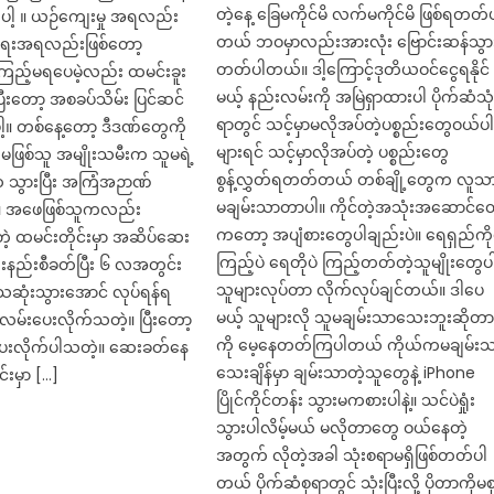
တဲ့နေ့ ခြေမကိုင်မိ လက်မကိုင်မိ ဖြစ်ရတတ်
ါ့ ။ ယဉ်ကျေးမှု အရလည်း
တယ် ဘဝမှာလည်းအားလုံး ဗြောင်းဆန်သွာ
ရေးအရလည်းဖြစ်တော့
တတ်ပါတယ်။ ဒါ့ကြောင့်ဒုတိယဝင်ငွေရနိုင်
ကြည့်မရပေမဲ့လည်း ထမင်းခူး
မယ့် နည်းလမ်းကို အမြဲရှာထားပါ ပိုက်ဆံသုံ
ီးတော့ အစခပ်သိမ်း ပြင်ဆင်
ရာတွင် သင့်မှာမလိုအပ်တဲ့ပစ္စည်းတွေဝယ်ပ
။ တစ်နေ့တော့ ဒီဒဏ်တွေကို
များရင် သင့်မှာလိုအပ်တဲ့ ပစ္စည်းတွေ
ျွေးမဖြစ်သူ အမျိုးသမီးက သူမရဲ့
စွန့်လွှတ်ရတတ်တယ် တစ်ချို့တွေက လူသ
 သွားပြီး အကြံအဉာဏ်
မချမ်းသာတာပါ။ ကိုင်တဲ့အသုံးအဆောင်တ
။ အဖေဖြစ်သူကလည်း
ကတော့ အပျံစားတွေပါချည်းပဲ။ ရေရှည်ကိ
ဲ့ ထမင်းတိုင်းမှာ အဆိပ်ဆေး
ကြည့်ပဲ ရေတိုပဲ ကြည့်တတ်တဲ့သူမျိုးတွေပ
ည်းနည်းစီခတ်ပြီး ၆ လအတွင်း
သူများလုပ်တာ လိုက်လုပ်ချင်တယ်။ ဒါပေ
ေဆုံးသွားအောင် လုပ်ရန်ရ
မယ့် သူများလို သူမချမ်းသာသေးဘူးဆိုတ
လမ်းပေးလိုက်သတဲ့။ ပြီးတော့
ကို မေ့နေတတ်ကြပါတယ် ကိုယ်ကမချမ်း
းလိုက်ပါသတဲ့။ ဆေးခတ်နေ
သေးချိန်မှာ ချမ်းသာတဲ့သူတွေနဲ့ iPhone
းမှာ […]
ပြိုင်ကိုင်တန်း သွားမကစားပါနဲ့။ သင်ပဲရှုံး
သွားပါလိမ့်မယ် မလိုတာတွေ ဝယ်နေတဲ့
အတွက် လိုတဲ့အခါ သုံးစရာမရှိဖြစ်တတ်ပါ
တယ် ပိုက်ဆံစုရာတွင် သုံးပြီးလို့ ပိုတာကိုမစ