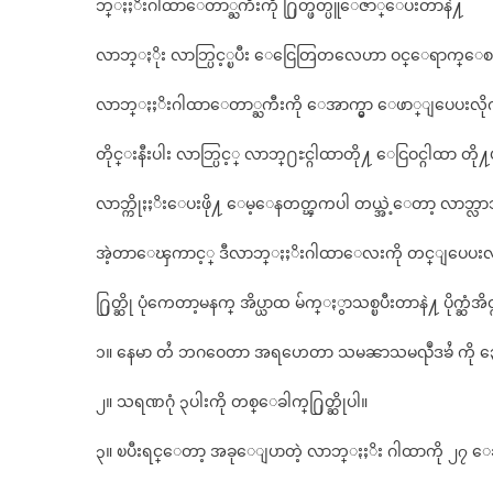
ဘ္ႏႈိးဂါထာေတာ္ႀကီးကို ႐ြတ္ဖတ္ပူေဇာ္ေပးတာနဲ႔
လာဘ္ႏိုး လာဘ္ပြင့္ၿပီး ေငြေတြတလေဟာ ဝင္ေရာက္ေစမ
လာဘ္ႏႈိးဂါထာေတာ္ႀကီးကို ေအာက္မွာ ေဖာ္ျပေပးလို
တိုင္းနီးပါး လာဘ္ပြင့္ လာဘ္႐ႊင္ဂါထာတို႔ ေငြဝင္ဂါထာ တို
လာဘ္ကိုႏႈိးေပးဖို႔ ေမ့ေနတတ္ၾကပါ တယ္အဲ့ေတာ့ လာဘ္
အဲ့တာေၾကာင့္ ဒီလာဘ္ႏႈိးဂါထာေလးကို တင္ျပေပးလိ
႐ြတ္ဆို ပုံကေတာ့မနက္ အိပ္ယာထ မ်က္ႏွာသစ္ၿပီးတာနဲ႔ ပိုက္ဆံအ
၁။ နေမာ တႆ ဘဂဝေတာ အရဟေတာ သမၼာသမၺဳဒၶႆ ကို ၃ေခါက
၂။ သရဏဂုံ ၃ပါးကို တစ္ေခါက္႐ြတ္ဆိုပါ။
၃။ ၿပီးရင္ေတာ့ အခုေျပာတဲ့ လာဘ္ႏႈိး ဂါထာကို ၂၇ ေခါ