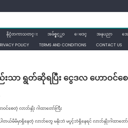
နိုင္ငံတကာသတင္း
အခ်စ္နွင့္ဘဝ
ေဗဒင္
အနုပညာ
အေ
RIVACY POLICY
TERMS AND CONDITIONS
CONTACT US
းသာ ရွတ်ဆိုရပြီး ငွေဒလ ဟောဝင်စေ
on
f
မနက်
ဝင်စေတဲ့ လာဘ်နှိုး ဂါထာတော်ကြီး
စောစော
တစ်
်မိမိမှာရှိနေတဲ့ လာဘ်တွေ မနိုးဘဲ မပွင့်ဘဲရှိနေရင် လာဘ်နှိုးဂါထာတော်
ကြောင်း