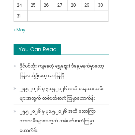
24
25
26
27
28
29
30
31
« May
You Can Read
ဒိုင်ဗင်ထိုး ကျနေတဲ့ ရွှေဈေး! ဒီနေ့ မနက်မှာတော့
ပြန်လည်ဦးမော့ လာပြန်ပြီ
၂၅.၅.၂၀၂၆ မှ ၃၁.၅.၂၀၂၆ အထိ စနေသားသမီး
များအတွက် တစ်ပတ်စာကံကြမ္မာဟောကိန်း
၂၅.၅.၂၀၂၆ မှ ၃၁.၅.၂၀၂၆ အထိ သောကြာ
သားသမီးများအတွက် တစ်ပတ်စာကံကြမ္မာ
ဟောကိန်း