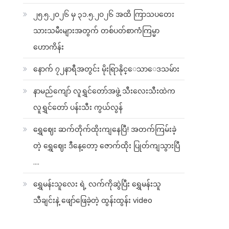
၂၅.၅.၂၀၂၆ မှ ၃၁.၅.၂၀၂၆ အထိ ကြာသပတေး
သားသမီးများအတွက် တစ်ပတ်စာကံကြမ္မာ
ဟောကိန်း
နောက် ၇၂နာရီအတွင်း မိုးရြာနိုင္ေသာေဒသမ်ား
နာမည်ကျော် လူရွှင်တော်အဖွဲ့ သီးလေးသီးထဲက
လူရွှင်တော် ပန်းသီး ကွယ်လွန်
ရွှေဈေး ဆက်တိုက်ထိုးကျနေပြီ! အတက်ကြမ်းခဲ့
တဲ့ ရွှေဈေး ဒီနေ့တော့ ဇောက်ထိုး ပြုတ်ကျသွားပြီ
….
ရွှေမန်းသူလေး ရဲ့ လက်ကိုဆွဲပြီး ရွှေမန်းသူ
သီချင်းနဲ့ ဖျော်ဖြေခဲ့တဲ့ ထွန်းထွန်း video