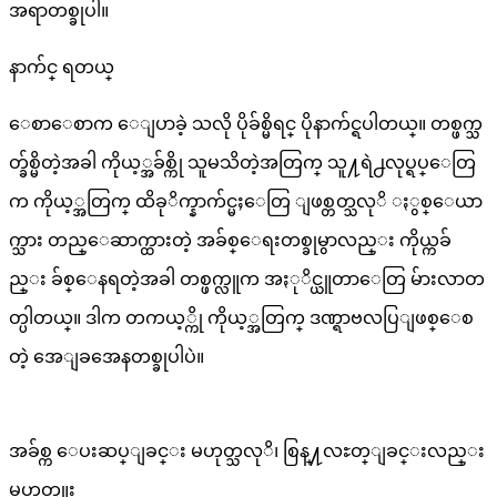
အရာတစ္ခုပါ။
နာက်င္ ရတယ္
ေစာေစာက ေျပာခဲ့ သလို ပိုခ်စ္မိရင္ ပိုနာက်င္ရပါတယ္။ တစ္ဖက္သ
တ္ခ်စ္မိတဲ့အခါ ကိုယ့္အခ်စ္ကို သူမသိတဲ့အတြက္ သူ႔ရဲ႕လုပ္ရပ္ေတြ
က ကိုယ့္အတြက္ ထိခုိက္နာက်င္မႈေတြ ျဖစ္တတ္သလုိ ႏွစ္ေယာ
က္သား တည္ေဆာက္ထားတဲ့ အခ်စ္ေရးတစ္ခုမွာလည္း ကိုယ္ကခ်
ည္း ခ်စ္ေနရတဲ့အခါ တစ္ဖက္လူက အႏုိင္ယူတာေတြ မ်ားလာတ
တ္ပါတယ္။ ဒါက တကယ့္ကို ကိုယ့္အတြက္ ဒဏ္ရာဗလပြျဖစ္ေစ
တဲ့ အေျခအေနတစ္ခုပါပဲ။
အခ်စ္က ေပးဆပ္ျခင္း မဟုတ္သလုိ၊ စြန္႔လႊတ္ျခင္းလည္း
မဟုတ္ဘူး