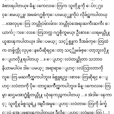
ခံစားရပါတယ္။ မိန္းကေလးေတြက သူတို႔ကို ေပ်ာ္႐ႊ
င္ေစမယ့္သူ၊ အၿမဲဂ႐ုစိုက္ေပးမယ့္သူကိုပဲ လိုခ်င္ၾကပါတယ္
…။အလုပ္ေတြ ဘယ္လိုပဲမ်ားမ်ား၊ ဘယ္လိုပဲအေရးႀကီးႀကီး ေ
ယာက်္ားေလးေတြဘက္က ဂ႐ုစိုက္ရမယ္၊ ဦးစားေပးရမယ္လို႔
ယူဆၾကပါတယ္။ ဒါေပမယ့္ သင့္ခ်စ္သူက ဒီအခ်က္ေတြထဲ
က တစ္ခ်က္ကို လုပ္ေနၿပီဆိုရင္ေတာ့ သင့္ကိုမခ်စ္ေတာ့ဘူးလို႔
ေျပာလို႔ရပါတယ္ …။ ေျပာင္းလဲတယ္ဆိုတာ သဘာဝ
နိယာမပါပဲ။ ဒါေပမယ့္ အရာရာေျပာင္းလဲသြားတာကို
လူေတြ မႀကိဳက္ၾကပါဘူး။ ခ်စ္သူရည္းစားေတြဆိုရင္ ေျ
ပာင္းလဲတာကို ပိုေတာင္မႀကိဳက္ၾကပါဘူး။ မိန္းကေလးေတြ
မွာ ဆဌမအာ႐ုံရွိတယ္လို႔ ယုံၾကည္ၾကပါတယ္ …။ အဲဒါေၾကာ
င့္ သူတိူ႔ခ်စ္ရသူရဲ႕ အျပဳအမူေျပာင္းလဲတာေတြကို ခ်က္ခ်
င္းပဲ အေျဖရွာၾကပါတယ္။ ဒီလိုေျပာင္းလဲမႈေတြ […]