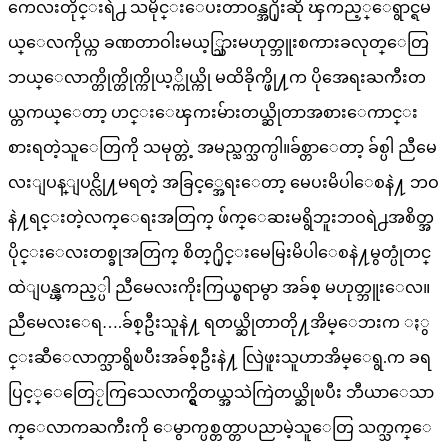
ကေလးတိုင္းရဲ႕ သမိုင္းေပးတာဝန္အ႐ိုးဆို ၾကည့္ေရွာင္ရမ
ယ္ေလကိုယ္က ခဏတာဝါးမယ့္သြားမဟုတ္ဘူးစကားခလုတ္ေတြ
ဘယ္ေလာက္တိုက္တိုက္ကိုယ့္ကိုယ္ကို မထိခိုက္ဖို႔က ပိုအေရးႀကီးတ
ယ္တကယ္ေတာ့ ဟင္းေၾကးမ်ားတယ္ဆိုတာအစားေကာင္း
စားရတဲ့သူေတြကို သမုတ္တဲ့ အမည္သက္သက္ပါ။ခ်စ္တာေတာ့ ခ်စ္ပါ ညီမေ
လးျပန္ျပင္လို႔မရတဲ့ အခြင့္အေရးေတာ့ မေပးမိပါေစနဲ႔ ဘဝ
နဲ႔ရင္းတဲ့လက္ေရးအတြက္ ဖ်က္ေဆးမရွိဘူးဘဝရဲ႕အစိတ္အ
ပိုင္းေလးတစ္ခုအတြက္ စိတ္႐ိုင္းမေမြးမိပါေစနဲ႔မွတ္ပုံတင္
ထဲျပန္ၾကည့္ပါ ညီမေလးကိုးကြယ္စရာမွာ အခ်စ္ မဟုတ္ဘူးေလ။
ညီမေလးေရ….ခ်စ္ဦးသူနဲ႔ ရတယ္ဆိုတာတို႔အိမ္ေဘးက ႏွ
င္းဆီေလာက္သာရွိၿပီးအခ်စ္ဦးနဲ႔ လြဲဖူးသူဟာအိမ္ေရွ.က ခရ
ပြင့္ေတြေႂကြသေလာက္ရွိတယ္အသဲကြဲတယ္ဆိုၿပီး ဘီယာေသာ
က္ေလာကႀကီးကို ေမွာက္ပစ္တတ္တာပညာမဲ့သူေတြ သက္သက္ေ