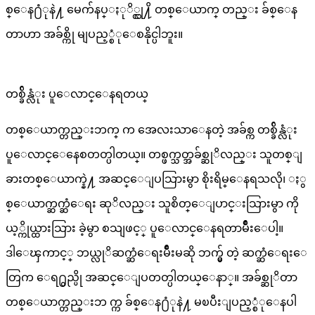
စ္ေန႐ံုနဲ႔ မေက်နပ္ႏုိ္င္လု႔ိ တစ္ေယာက္ တည္း ခ်စ္ေန
တာဟာ အခ်စ္ကို မျပည့္စံုေစနိုင္ပါဘူး။
တစ္ခ်ိန္လံုး ပူေလာင္ေနရတယ္
တစ္ေယာက္တည္းဘက္ က အေလးသာေနတဲ့ အခ်စ္က တစ္ခ်ိန္လံုး
ပူေလာင္ေနေစတတ္ပါတယ္။ တစ္ဖက္သတ္အခ်စ္ဆုိလည္း သူတစ္ျ
ခားတစ္ေယာက္နဲ႔ အဆင္ေျပသြားမွာ စိုးရိမ္ေနရသလို၊ ႏွ
စ္ေယာက္ဆက္ဆံေရး ဆုိလည္း သူစိတ္ေျပာင္းသြားမွာ ကို
ယ့္ကိုယ္ထားသြား ခဲ့မွာ စသျဖင့္ ပူေလာင္ေနရတာမ်ိဳးေပါ့။
ဒါေၾကာင့္ ဘယ္လုိဆက္ဆံေရးမ်ိဳးမဆို ဘက္မွ် တဲ့ ဆက္ဆံေရးေ
တြက ေရ႐ွည္ပို အဆင္ေျပတတ္ပါတယ္ေနာ္။ အခ်စ္ဆုိတာ
တစ္ေယာက္တည္းဘ က္က ခ်စ္ေန႐ံုနဲ႔ မၿပီးျပည့္စံုေနပါ