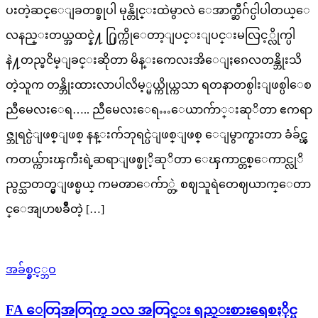
ပးတဲ့ဆင္ေျခတစ္ခုပါ မုန္တိုင္းထဲမွာလဲ ေအာက္ဆီဂ်င္ပါပါတယ္ေ
လနည္းတယ္အထင္နဲ႔ ႐ြက္ကိုေတာ့ျပင္းျပင္းမလြင့္လိုက္ပါ
နဲ႔တည္ၿငိမ္ျခင္းဆိုတာ မိန္းကေလးအိေျႏၵေလတန္ဘိုးသိ
တဲ့သူက တန္ဘိုးထားလာပါလိမ့္မယ္ကိုယ္ကသာ ရတနာတစ္ပါးျဖစ္ပါေစ
ညီမေလးေရ….. ညီမေလးေရ…ေယာက်ာ္းဆုိတာ ဧကရာ
ဇ္ဘုရင္ပဲျဖစ္ျဖစ္ နန္းက်ဘုရင္ပဲျဖစ္ျဖစ္ ေျမွာက္စားတာ ခံခ်င္ၾ
ကတယ္က်ားၾကီးရဲ့ဆရာျဖစ္ဖုိ့ဆုိတာ ေၾကာင္တစ္ေကာင္လုိ
ညွင္သာတတ္မွျဖစ္မယ္ ကမၻာေက်ာ္တဲ့ စဈသူရဲတေဈယာက္ေတာ
င္ေအျပာၿခိဳတဲ့ […]
အခ်စ္နွင့္ဘဝ
FA ေတြအတြက္ ၁လ အတြင္း ရည္းစားရေစႏိုင္မ