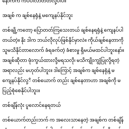
နောက်က ကပ်ပါလာတတ်လို့ပါပဲ။
အချစ် က ချစ်နေရုံနဲ့ မကျေနပ်နိုင်ဘူး
တစ်ချို့ကတော့ ပြောတတ်ကြသေးတယ် ချစ်နေရရုံနဲ့ ကျေနပ်ပါ
တယ်တဲ့။ နိုး ဒါက ဘယ်လိုလုပ်ဖြစ်နိုင်မှာလဲ။ ကိုယ်ချစ်နေတာကို
သူမသိနိုင်တာလောက် ခံရခက်တဲ့ ခံစားမှု ရှိမယ်မထင်ပါဘူးနော်။
အချစ်ဆိုတာ ဖုံးကွယ်ထားလို့မရသလို၊ မသိကျိုးကျွံပြုလို့ရတဲ့
အရာလည်း မဟုတ်ပါဘူး။ ဒါကြောင့် အချစ်က ချစ်နေရုံနဲ့ မ
ကျေနပ်နိုင်လု့ိ တစ်ယောက် တည်း ချစ်နေတာဟာ အချစ်ကို မ
ပြည့်စုံစေနိုင်ပါဘူး။
တစ်ချိန်လုံး ပူလောင်နေရတယ်
တစ်ယောက်တည်းဘက် က အလေးသာနေတဲ့ အချစ်က တစ်ချိန်