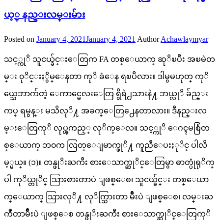
ယ့္ နည္းလမ္းမ်ား
Posted on
January 4, 2021
January 4, 2021
Author
Achawlaymyar
သင့္ကုိ သူငယ္ခ်င္းေတြက FA တစ္ေယာက္ ဆုိၿပီး အၿမဲတ
မ္း ၀ုိင္းႏွိမ္ေနတာ ကုိ ခံေန ရၿပီလား။ ဒါမွမဟုတ္ ကုိ
ယ္သေဘာက်တဲ့ ေကာင္မေလးေတြ ရွိရဲ႕သားနဲ႔ ဘယ္လုိ ခ်ည္း
ကပ္ ရမွန္း မသိလုိ႔ အခက္ေတြ႕ေနတာလား။ ဒီနည္းလ
မ္းေတြကုိ လုပ္ၾကည့္ လုိက္ေလ။ သင့္ကုိ ေဂၚမစြံတ
စ္ေယာက္ ဘ၀က လြတ္ေျမာက္ဖုိ႔ ကူညီေပးႏုိင္ ပါလိ
မ့္မယ္။ (၁)။ တန္ဖုိးႀကီး စားေသာက္ဆုိင္ေတြမွာ ဓာတ္ပုံရုိက္
ပါ ကုိယ္တုိင္ သြားစားတာပဲ ျဖစ္ေစ၊ သူငယ္ခ်င္း တစ္ေယာ
က္ေယာက္ သြားလုိ႔ လုိက္သြားတာ မ်ိဳးပဲ ျဖစ္ေစ၊ လမ္းႀ
ကဳံတာမ်ိဳးပဲ ျဖစ္ေစ တန္ဖုိးႀကီး စားေသာက္ဆုိင္ေတြကုိ