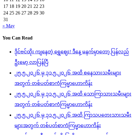
17
18
19
20
21
22
23
24
25
26
27
28
29
30
31
« May
You Can Read
ဒိုင်ဗင်ထိုး ကျနေတဲ့ ရွှေဈေး! ဒီနေ့ မနက်မှာတော့ ပြန်လည်
ဦးမော့ လာပြန်ပြီ
၂၅.၅.၂၀၂၆ မှ ၃၁.၅.၂၀၂၆ အထိ စနေသားသမီးများ
အတွက် တစ်ပတ်စာကံကြမ္မာဟောကိန်း
၂၅.၅.၂၀၂၆ မှ ၃၁.၅.၂၀၂၆ အထိ သောကြာသားသမီးများ
အတွက် တစ်ပတ်စာကံကြမ္မာဟောကိန်း
၂၅.၅.၂၀၂၆ မှ ၃၁.၅.၂၀၂၆ အထိ ကြာသပတေးသားသမီး
များအတွက် တစ်ပတ်စာကံကြမ္မာဟောကိန်း