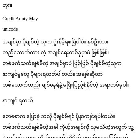
ဘူး။
Credit Aunty May
unicode
အချစ်မှာ ပိုချစ်တဲ့ သူက ရှုံးနိမ့်ရစမြဲပါပဲ။ နှစ်ဦးသား
တည်ဆောက်ထား တဲ့ အချစ်ရေးတစ်ခုမှာပဲ ဖြစ်ဖြစ်၊
တစ်ဖက်သတ်ချစ်မိတဲ့ အချစ်မှာပဲ ဖြစ်ဖြစ် ပိုချစ်မိတဲ့သူက
နာကျင်မှုတွေ ပိုများရတတ်ပါတယ်။ အချစ်ဆိုတာ
တစ်ယောက်တည်း ချစ်နေရုံနဲ့ မပြီးပြည့်စုံနိုင်တဲ့ အရာတစ်ခုပါ။
နာကျင် ရတယ်
စောစောက ပြောခဲ့ သလို ပိုချစ်မိရင် ပိုနာကျင်ရပါတယ်။
တစ်ဖက်သတ်ချစ်မိတဲ့အခါ ကိုယ့်အချစ်ကို သူမသိတဲ့အတွက် သူ့
ရဲ့လုပ်ရပ်တွေက ကိုယ့်အတွက် ထိခိုက်နာကျင်မှုတွေ ဖြစ်တတ်