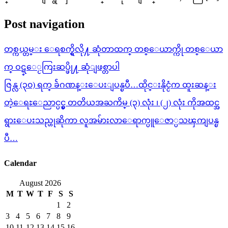
Post navigation
တစ္ကယ္တမ္း ေရစက္ရွိလို႔ ဆုံတာထက္ တစ္ေယာက္ကို တစ္ေယာ
က္ ဝဋ္ေႂကြးဆပ္ဖို႔ ဆုံျဖစ္တာပါ
ဇြန္လ (၃၀) ရက္ ခ်ဲဂဏန္းေပးျပန္ၿပီ…ထိုင္းနိုင္ငံက ထူးဆန္း
တဲ့ေရႊေညာင္ပင္မွ တတိယအႀကိမ္ (၃) လုံး ၊ (၂) လုံး ကိုအထင္အ
ရွားေပးသည္ဟုဆိုကာ လူအမ်ားလာေရာက္ပူေဇာ္ပသၾကျပန္ၿ
ပီ…
Calendar
August 2026
M
T
W
T
F
S
S
1
2
3
4
5
6
7
8
9
10
11
12
13
14
15
16