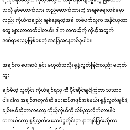
သလို နှစ်ယောက်သား တည်ဆောက်ထားတဲ့ အချစ်ရေးတစ်ခုမှာ
လည်း ကိုယ်ကချည်း ချစ်နေရတဲ့အခါ တစ်ဖက်လူက အနိုင်ယူတာ
တွေ များလာတတ်ပါတယ်။ ဒါက တကယ့်ကို ကိုယ့်အတွက်
ဒဏ်ရာဗလပွဖြစ်စေတဲ့ အခြေအနေတစ်ခုပါပဲ။
အချစ်က ပေးဆပ်ခြင်း မဟုတ်သလို၊ စွန့်လွှတ်ခြင်းလည်း မဟုတ်
ဘူး
ချစ်မိတဲ့ သူတိုင်း ကိုယ်ချစ်ရသူ ကို ပိုင်ဆိုင်ချင်ကြတာ သဘာဝ
ပါ။ ငါက အချစ်အတွက်ဆို ပေးဆပ်အနစ်နာခံမယ်၊ စွန့်လွှတ်ချစ်နဲ့
ချစ်မယ်ဆိုတာကတော့ ကိုယ့်ကိုယ်ကို လိမ်ညာလိုက်တာပါပဲ။
တကယ်တော့ စွန့်လွှတ်ပေးဆပ်မှုတိုင်းမှာ နာကျင်ခြင်းဆိုတာ