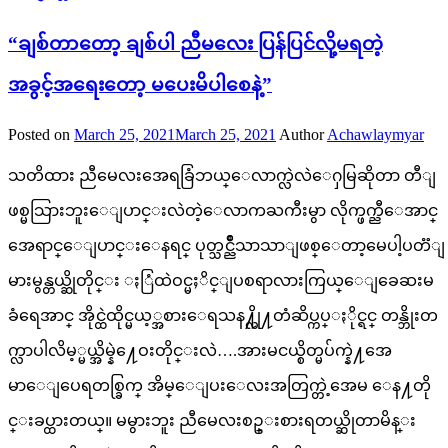
“ချစ်တာတော့ ချစ်ပါ ညီမလေး ပြန်ပြင်လို့မရတဲ့
အခွင့်အရေးတော့ မပေးမိပါစေနဲ့”
Posted on
March 25, 2021
March 25, 2021
Author
Achawlaymyar
သတိထား ညီမေလးအေရခြံဘယ္ေလာက္လဲလဲေႁမြဆိုတာ တီျ
ဖစ္မသြားဘူးေျပာင္းလဲတဲ့ေလာကႀကီးမွာ လိုက္ဖက္ညီေအာင္
အေရာင္ေျပာင္းေနရင္ ပုတ္သင္ညိဳသာသာျဖစ္ေတာ့မေပါ့ပတၱျ
မားမွန္တယ္ဆိုတိုင္း ႏြံထဲဝင္မႈိင္ျပစရာလားကြယ္ေျခေဆးမ
ခံရေအာင္ အိုင္ထဲထိုင္မယ့္အစားေရသန႔္လို႔တံဆိပ္ကပ္ႏိုင္ရင္ တန္ဘိုးတ
က္လာပါလိမ့္မယ္အိမ္နဲ႔ေဝးတိုင္းလဲ….အားမငယ္စိတ္မပ်က္နဲ႔အေ
မာေျပေရတစ္ခြက္ အိမ္ေျပးေလးအတြက္တဲ့အေမ ေန႔တို
င္းခပ္ထားတယ္။ မမွားဘူး ညီမေလးစဥ္းစားရတယ္ဆိုတာမိန္း