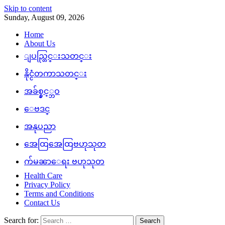
Skip to content
Sunday, August 09, 2026
Home
About Us
ျပည္တြင္းသတင္း
နိုင္ငံတကာသတင္း
အခ်စ္နွင့္ဘဝ
ေဗဒင္
အနုပညာ
အေထြအေထြဗဟုသုတ
က်မၼာေရး ဗဟုသုတ
Health Care
Privacy Policy
Terms and Conditions
Contact Us
Search for: