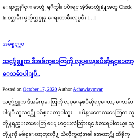
ေရာက္တုိင္း ဓာတ္ပုံ ရုိက္ပါ။ ၿပီးရင္ အဲ့ဒီဓာတ္ပုံနဲ႔အတူ Check
In ၀င္တာမ်ိဳး၊ မွတ္ခ်က္တစ္ခုခု ေရးတာမ်ိဳးလုပ္ၿပီး […]
အခ်စ္နွင့္ဘဝ
သင့္ခ်စ္သူက ဒီအခ်က္ေတြကို လုပ္ေနၿပီဆိုရင္ေတာ့
ေသခ်ာပါျပီ..
Posted on
October 17, 2020
Author
Achawlaymyar
သင့္ခ်စ္သူက ဒီအခ်က္ေတြကို လုပ္ေနၿပီဆိုရင္ေတာ့ ေသခ်ာ
ပါျပီ သူသင့္ကို မခ်စ္ေတာ့ပါဘူး …။ မိန္းကေလးေတြက သူ
တို႔ရည္းစားေတြ ေျပာင္းလဲသြားရင္ ခံစားရပါတယ္။ သူ
တို႔ကို မခ်စ္ေတာ့ဘူးလို႔ သိလိုက္ရတဲ့အခါ အေတာ္ကို ထိခိုက္