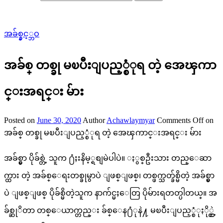
အခ်စ္နွင့္ဘဝ
အခ်စ္ တစ္ခု မၿပီးျပည့္စံုရ တဲ့ အေၾကာ
င္းအရင္း မ်ား
Posted on
June 30, 2020
Author
Achawlaymyar
Comments Off
on
အခ်စ္ တစ္ခု မၿပီးျပည့္စံုရ တဲ့ အေၾကာင္းအရင္း မ်ား
အခ်စ္မွာ ပိုခ်စ္တဲ့ သူက ႐ံႈးနိမ့္ရစျမဲပါပဲ။ ႏွစ္ဦးသား တည္ေဆာ
က္ထား တဲ့ အခ်စ္ေရးတစ္ခုမွာပဲ ျဖစ္ျဖစ္၊ တစ္ဖက္သတ္ခ်စ္မိတဲ့ အခ်စ္မွာ
ပဲ ျဖစ္ျဖစ္ ပိုခ်စ္မိတဲ့သူက နာက်င္မႈေတြ ပိုမ်ားရတတ္ပါတယ္။ အ
ခ်စ္ဆုိတာ တစ္ေယာက္တည္း ခ်စ္ေန႐ံုနဲ႔ မၿပီးျပည့္စံုႏို္င္တဲ့