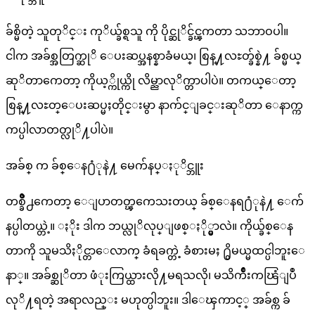
ခ်စ္မိတဲ့ သူတုိင္း ကုိယ္ခ်စ္ရသူ ကို ပိုင္ဆုိင္ခ်င္ၾကတာ သဘာဝပါ။
ငါက အခ်စ္အတြက္ဆုိ ေပးဆပ္အနစ္နာခံမယ္၊ စြန္႔လႊတ္ခ်စ္နဲ႔ ခ်စ္မယ္
ဆုိတာကေတာ့ ကိုယ့္ကိုယ္ကို လိမ္ညာလုိက္တာပါပဲ။ တကယ္ေတာ့
စြန္႔လႊတ္ေပးဆပ္မႈတိုင္းမွာ နာက်င္ျခင္းဆုိတာ ေနာက္က
ကပ္ပါလာတတ္လုိ႔ပါပဲ။
အခ်စ္ က ခ်စ္ေန႐ံုနဲ႔ မေက်နပ္ႏုိင္ဘူး
တစ္ခ်ိဳ႕ကေတာ့ ေျပာတတ္ၾကေသးတယ္ ခ်စ္ေနရ႐ံုနဲ႔ ေက်
နပ္ပါတယ္တဲ့။ ႏိုး ဒါက ဘယ္လုိလုပ္ျဖစ္ႏို္င္မွာလဲ။ ကိုယ္ခ်စ္ေန
တာကို သူမသိႏိုင္တာေလာက္ ခံရခက္တဲ့ ခံစားမႈ ႐ွိမယ္မထင္ပါဘူးေ
နာ္။ အခ်စ္ဆုိတာ ဖံုးကြယ္ထားလို႔မရသလို၊ မသိက်ိဳးကၽြံျပဳ
လုိ႔ရတဲ့ အရာလည္း မဟုတ္ပါဘူး။ ဒါေၾကာင့္ အခ်စ္က ခ်