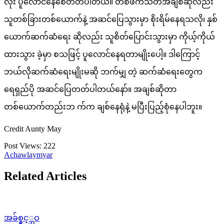
လုံး ပူလောင်နေစေတတ်ပါတယ်။ တစ်ဖက်သတ်အချစ်ဆိုလည်း
သူတစ်ခြားတစ်ယောက်နဲ့ အဆင်ပြေသွားမှာ စိုးရိမ်နေရသလို၊ နှစ်
ယောက်ဆက်ဆံရေး ဆိုလည်း သူစိတ်ပြောင်းသွားမှာ ကိုယ့်ကိုယ်
ထားသွား ခဲ့မှာ စသဖြင့် ပူလောင်နေရတာမျိုးပေါ့။ ဒါကြောင့်
ဘယ်လိုဆက်ဆံရေးမျိုးမဆို ဘက်မျှ တဲ့ ဆက်ဆံရေးတွေက
ရေရှည်ပို အဆင်ပြေတတ်ပါတယ်နော်။ အချစ်ဆိုတာ
တစ်ယောက်တည်းဘ က်က ချစ်နေရုံနဲ့ မပြီးပြည့်စုံနေပါဘူး။
Credit Aunty May
Post Views:
222
Achawlaymyar
Related Articles
အခ်စ္နွင့္ဘဝ