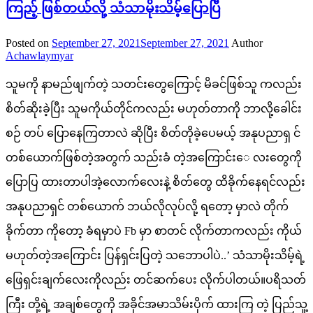
ကြည့် ဖြစ်တယ်လို့ သံသာမိုးသိမ့်ပြောပြီ
Posted on
September 27, 2021
September 27, 2021
Author
Achawlaymyar
သူမကို နာမည်ဖျက်တဲ့ သတင်းတွေကြောင့် မိခင်ဖြစ်သူ ကလည်း
စိတ်ဆိုးခဲ့ပြီး သူမကိုယ်တိုင်ကလည်း မဟုတ်တာကို ဘာလို့ခေါင်း
စဉ် တပ် ပြောနေကြတာလဲ ဆိုပြီး စိတ်တိုခဲ့ပေမယ့် အနုပညာရှ င်
တစ်ယောက်ဖြစ်တဲ့အတွက် သည်းခံ တဲ့အကြောင်းေ လးတွေကို
ပြောပြ ထားတာပါအဲ့လောက်လေးနဲ့ စိတ်တွေ ထိခိုက်နေရင်လည်း
အနုပညာရှင် တစ်ယောက် ဘယ်လိုလုပ်လို့ ရတော့ မှာလဲ တိုက်
ခိုက်တာ ကိုတော့ ခံရမှာပဲ Fb မှာ စာတင် လိုက်တာကလည်း ကိုယ်
မဟုတ်တဲ့အကြောင်း ပြန်ရှင်းပြတဲ့ သဘောပါပဲ..’ သံသာမိုးသိမ့်ရဲ့
ဖြေရှင်းချက်လေးကိုလည်း တင်ဆက်ပေး လိုက်ပါတယ်။ပရိသတ်
ကြီး တို့ရဲ့ အချစ်တွေကို အခိုင်အမာသိမ်းပိုက် ထားကြ တဲ့ ပြည်သူ့