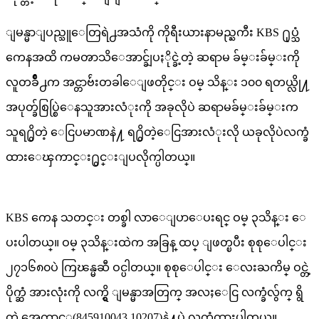
ျမန္မာျပည္သူေတြရဲ႕အသံကို ကိုရီးယားနာမည္ႀကီး KBS ႐ုပ္သံ
ကေနအထိ ကမၻာသိေအာင္ခ်ျပႏိုင္ခဲ့တဲ့ ဆရာမ ခ်မ္းခ်မ္းကို
လူတခ်ိဳ႕က အင္တာဗ်ဴးတခါေျဖတိုင္း ဝမ္ သိန္း ၁၀၀ ရတယ္လို႔
အပုတ္ခ်စြပ္စြဲေနသူအားလံုးကို အခုလိုပဲ ဆရာမခ်မ္းခ်မ္းက
သူရ႐ွိတဲ့ ေငြပမာဏနဲ႔ ရ႐ွိတဲ့ေငြအားလံုးလို ယခုလိုပဲလက္ခံ
ထားေၾကာင္း႐ွင္းျပလိုက္ပါတယ္။
KBS ကေန သတင္း တစ္ခါ လာေျပာေပးရင္ ဝမ္ ၃သိန္း ေ
ပးပါတယ္။ ဝမ္ ၃သိန္းထဲက အခြန္ ထပ္ ျဖတ္ၿပီး စုစုေပါင္း
၂၇၁၆၈၀ပဲ ကြၽန္မဆီ ဝင္ပါတယ္။ စုစုေပါင္း ေလးႀကိမ္ ဝင္တဲ့
ပိုက္ဆံ အားလုံးကို လက္ရွိ ျမန္မာအတြက္ အလႈေငြ လက္ခံလွ်က္ ရွိ
တဲ့ အေကာင့္(845910043 10207)နဲ႔ပဲ လက္ခံထားပါတယ္။