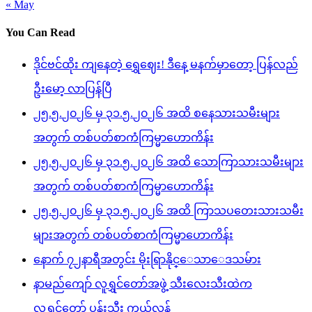
« May
You Can Read
ဒိုင်ဗင်ထိုး ကျနေတဲ့ ရွှေဈေး! ဒီနေ့ မနက်မှာတော့ ပြန်လည်
ဦးမော့ လာပြန်ပြီ
၂၅.၅.၂၀၂၆ မှ ၃၁.၅.၂၀၂၆ အထိ စနေသားသမီးများ
အတွက် တစ်ပတ်စာကံကြမ္မာဟောကိန်း
၂၅.၅.၂၀၂၆ မှ ၃၁.၅.၂၀၂၆ အထိ သောကြာသားသမီးများ
အတွက် တစ်ပတ်စာကံကြမ္မာဟောကိန်း
၂၅.၅.၂၀၂၆ မှ ၃၁.၅.၂၀၂၆ အထိ ကြာသပတေးသားသမီး
များအတွက် တစ်ပတ်စာကံကြမ္မာဟောကိန်း
နောက် ၇၂နာရီအတွင်း မိုးရြာနိုင္ေသာေဒသမ်ား
နာမည်ကျော် လူရွှင်တော်အဖွဲ့ သီးလေးသီးထဲက
လူရွှင်တော် ပန်းသီး ကွယ်လွန်