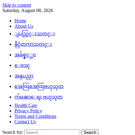
Skip to content
Saturday, August 08, 2026
Home
About Us
ျပည္တြင္းသတင္း
နိုင္ငံတကာသတင္း
အခ်စ္နွင့္ဘဝ
ေဗဒင္
အနုပညာ
အေထြအေထြဗဟုသုတ
က်မၼာေရး ဗဟုသုတ
Health Care
Privacy Policy
Terms and Conditions
Contact Us
Search for: