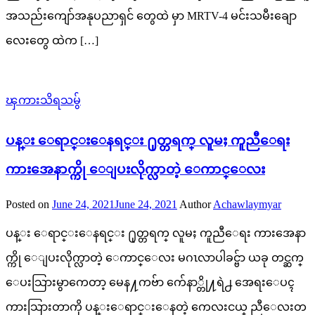
အသည်းကျော်အနုပညာရှင် တွေထဲ မှာ MRTV-4 မင်းသမီးချော
လေးတွေ ထဲက […]
ၾကားသိရသမွ်
ပန္း ေရာင္းေနရင္း ႐ုတ္တရက္ လူမႈ ကူညီေရး
ကားအေနာက္ကို ေျပးလိုက္လာတဲ့ ေကာင္ေလး
Posted on
June 24, 2021
June 24, 2021
Author
Achawlaymyar
ပန္း ေရာင္းေနရင္း ႐ုတ္တရက္ လူမႈ ကူညီေရး ကားအေနာ
က္ကို ေျပးလိုက္လာတဲ့ ေကာင္ေလး မဂၤလာပါခင္ဗ်ာ ယခု တင္ဆက္ ​
ေပးသြားမွာကေတာ့ မေန႔ကဗ်ာ က်ေနာ္တို႔ရဲ႕ အေရးေပၚ
ကားသြားတာကို ပန္းေရာင္းေနတဲ့ ကေလးငယ္ ညီေလးတ