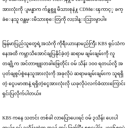
အားလုံးကို ျမန္မာက က်န္ရစ္သူ မိသားစုနဲ႔ CDMေၾကာင့္ ခက္
ခဲေနသူ ဝန္ထမ္းမိသားစုေတြကို လႈဒါန္းသြားမွာပါ။
မြန်မာပြည်သူတွေရဲ့အသံကို ကိုရီးယားနာမည်ကြီး KBS ရုပ်သံက
နေအထိ ကမ္ဘာသိအောင်ချပြနိုင်ခဲ့တဲ့ ဆရာမ ချမ်းချမ်းကို လူ
တချို့က အင်တာဗျူးတခါဖြေတိုင်း ဝမ် သိန်း ၁၀၀ ရတယ်လို့ အ
ပုတ်ချစွပ်စွဲနေသူအားလုံးကို အခုလိုပဲ ဆရာမချမ်းချမ်းက သူရရှိ
တဲ့ ငွေပမာဏနဲ့ ရရှိတဲ့ငွေအားလုံးလို ယခုလိုပဲလက်ခံထားကြောင်း
ရှင်းပြလိုက်ပါတယ်။
KBS ကနေ သတင်း တစ်ခါ လာပြောပေးရင် ဝမ် ၃သိန်း ပေးပါ
တယ်။ ဝမ် ၃သိန်းထဲက အခွန် ထပ် ဖြတ်ပြီး စုစုပေါင်း ၂၇၁၆၈၀ပဲ