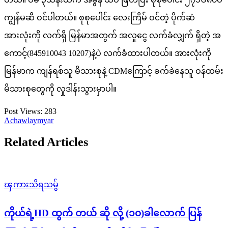
ကျွန်မဆီ ဝင်ပါတယ်။ စုစုပေါင်း လေးကြိမ် ဝင်တဲ့ ပိုက်ဆံ
အားလုံးကို လက်ရှိ မြန်မာအတွက် အလှုငွေ လက်ခံလျှက် ရှိတဲ့ အ
ကောင့်(845910043 10207)နဲ့ပဲ လက်ခံထားပါတယ်။ အားလုံးကို
မြန်မာက ကျန်ရစ်သူ မိသားစုနဲ့ CDMကြောင့် ခက်ခဲနေသူ ဝန်ထမ်း
မိသားစုတွေကို လှုဒါန်းသွားမှာပါ။
Post Views:
283
Achawlaymyar
Related Articles
ၾကားသိရသမွ်
ကိုယ်ရဲ့HD ထွက် တယ် ဆို လို့ (၁၀)ခါလောက် ပြန်