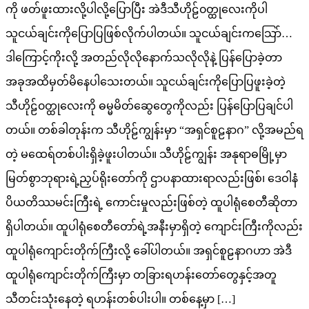
ကို ဖတ်ဖူးထားလို့ပါလို့ပြောပြီး အဲဒီသီဟိုဠ်၀တ္ထုလေးကိုပါ
သူငယ်ချင်းကိုပြောပြဖြစ်လိုက်ပါတယ်။ သူငယ်ချင်းကသြော်…
ဒါကြောင့်ကိုးလို့ အတည်လိုလိုနောက်သလိုလိုနဲ့ ပြန်ပြောခဲ့တာ
အခုအထိမှတ်မိနေပါသေးတယ်။ သူငယ်ချင်းကိုပြောပြဖူးခဲ့တဲ့
သီဟိုဠ်၀တ္ထုလေးကို ဓမ္မမိတ်ဆွေတွေကိုလည်း ပြန်ပြောပြချင်ပါ
တယ်။ တစ်ခါတုန်းက သီဟိုဠ်ကျွန်းမှာ “အရှင်စူဠနာဂ” လို့အမည်ရ
တဲ့ မထေရ်တစ်ပါးရှိခဲ့ဖူးပါတယ်။ သီဟိုဠ်ကျွန်း အနုရာဓမြို့မှာ
မြတ်စွာဘုရားရဲ့ညှပ်ရိုးတော်ကို ဌာပနာထားရာလည်းဖြစ်၊ ဒေဝါနံ
ပိယတိဿမင်းကြီးရဲ့ ကောင်းမှုလည်းဖြစ်တဲ့ ထူပါရုံစေတီဆိုတာ
ရှိပါတယ်။ ထူပါရုံစေတီတော်ရဲ့အနီးမှာရှိတဲ့ ကျောင်းကြီးကိုလည်း
ထူပါရုံကျောင်းတိုက်ကြီးလို့ ခေါ်ပါတယ်။ အရှင်စူဠနာဂဟာ အဲဒီ
ထူပါရုံကျောင်းတိုက်ကြီးမှာ တခြားရဟန်းတော်တွေနှင့်အတူ
သီတင်းသုံးနေတဲ့ ရဟန်းတစ်ပါးပါ။ တစ်နေ့မှာ […]