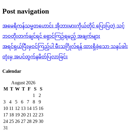
Post navigation
အမေရိကန်သမ္မတဟောင်း အိုဘားမားကိုယ်တိုင် ပြောပြတဲ့ သင့်
ဘဝတိုးတက်ချင်ရင် ရှောင်ကြဉ်ရမည့် အချက်များ
အရင်ရှယ်ပြီးမှဝင်ကြည့်ပါ မီးသဂြိုလ်ရန် ထားရှိခဲ့သော သနပ်ခါး
တုံးမှ အပင်ထွက်နမိတ်ပြလာခြင်း
Calendar
August 2026
M
T
W
T
F
S
S
1
2
3
4
5
6
7
8
9
10
11
12
13
14
15
16
17
18
19
20
21
22
23
24
25
26
27
28
29
30
31