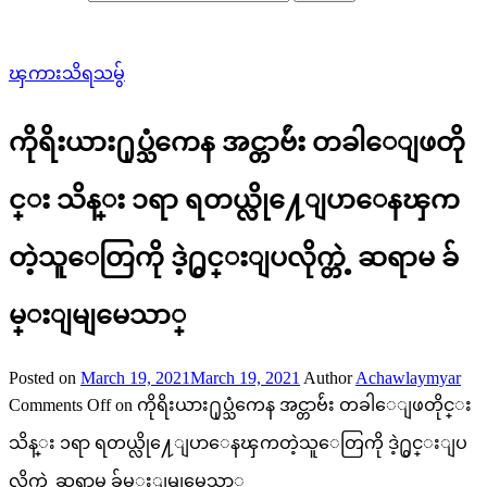
ၾကားသိရသမွ်
ကိုရိးယား႐ုပ္သံကေန အင္တာဗ်ဴး တခါေျဖတို
င္း သိန္း ၁ရာ ရတယ္လို႔ေျပာေနၾက
တဲ့သူေတြကို ဒဲ့႐ွင္းျပလိုက္တဲ့ ဆရာမ ခ်
မ္းျမျမေသာ္
Posted on
March 19, 2021
March 19, 2021
Author
Achawlaymyar
Comments Off
on ကိုရိးယား႐ုပ္သံကေန အင္တာဗ်ဴး တခါေျဖတိုင္း
သိန္း ၁ရာ ရတယ္လို႔ေျပာေနၾကတဲ့သူေတြကို ဒဲ့႐ွင္းျပ
လိုက္တဲ့ ဆရာမ ခ်မ္းျမျမေသာ္