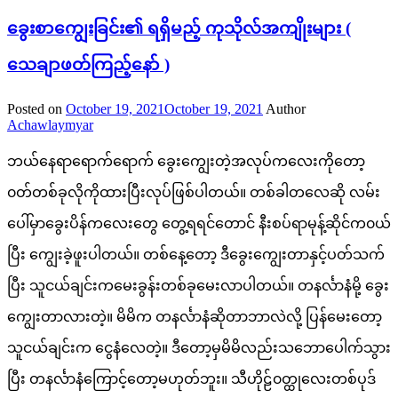
ခွေးစာကျွေးခြင်း၏ ရရှိမည့် ကုသိုလ်အကျိုးများ (
သေချာဖတ်ကြည့်နော် )
Posted on
October 19, 2021
October 19, 2021
Author
Achawlaymyar
ဘယ်နေရာရောက်ရောက် ခွေးကျွေးတဲ့အလုပ်ကလေးကိုတော့
၀တ်တစ်ခုလိုကိုထားပြီးလုပ်ဖြစ်ပါတယ်။ တစ်ခါတလေဆို လမ်း
ပေါ်မှာခွေးပိန်ကလေးတွေ တွေ့ရရင်တောင် နီးစပ်ရာမုန့်ဆိုင်က၀ယ်
ပြီး ကျွေးခဲ့ဖူးပါတယ်။ တစ်နေ့တော့ ဒီခွေးကျွေးတာနှင့်ပတ်သက်
ပြီး သူငယ်ချင်းကမေးခွန်းတစ်ခုမေးလာပါတယ်။ တနင်္လာနံမို့ ခွေး
ကျွေးတာလားတဲ့။ မိမိက တနင်္လာနံဆိုတာဘာလဲလို့ ပြန်မေးတော့
သူငယ်ချင်းက ငွေနံလေတဲ့။ ဒီတော့မှမိမိလည်းသဘောပေါက်သွား
ပြီး တနင်္လာနံကြောင့်တော့မဟုတ်ဘူး။ သီဟိုဠ်၀တ္ထုလေးတစ်ပုဒ်