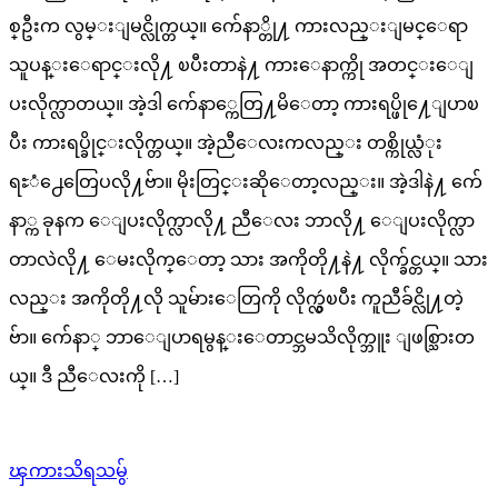
စ္ဦးက လွမ္းျမင္လိုက္တယ္။ က်ေနာ္တို႔ ကားလည္းျမင္ေရာ
သူပန္းေရာင္းလို႔ ၿပီးတာနဲ႔ ကားေနာက္ကို အတင္းေျ
ပးလိုက္လာတယ္။ အဲ့ဒါ က်ေနာ္ကေတြ႔မိေတာ့ ကားရပ္ဖို႔ေျပာၿ
ပီး ကားရပ္ခိုင္းလိုက္တယ္။ အဲ့ညီေလးကလည္း တစ္ကိုယ္လံုး
ရႊံ႕ေတြေပလို႔ဗ်ာ။ မိုးတြင္းဆိုေတာ့လည္း။ အဲ့ဒါနဲ႔ က်ေ
နာ္က ခုနက ေျပးလိုက္လာလို႔ ညီေလး ဘာလို႔ ေျပးလိုက္လာ
တာလဲလို႔ ေမးလိုက္ေတာ့ သား အကိုတို႔နဲ႔ လိုက္ခ်င္တယ္။ သား
လည္း အကိုတို႔လို သူမ်ားေတြကို လိုက္လွဴၿပီး ကူညီခ်င္လို႔တဲ့
ဗ်ာ။ က်ေနာ္ ဘာေျပာရမွန္းေတာင္ဘမသိလိုက္ဘူး ျဖစ္သြားတ
ယ္။ ဒီ ညီေလးကို […]
ၾကားသိရသမွ်