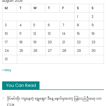
August 2026
M
T
W
T
F
S
S
1
2
3
4
5
6
7
8
9
10
11
12
13
14
15
16
17
18
19
20
21
22
23
24
25
26
27
28
29
30
31
« May
You Can Read
ဒိုင်ဗင်ထိုး ကျနေတဲ့ ရွှေဈေး! ဒီနေ့ မနက်မှာတော့ ပြန်လည်ဦးမော့ လာ