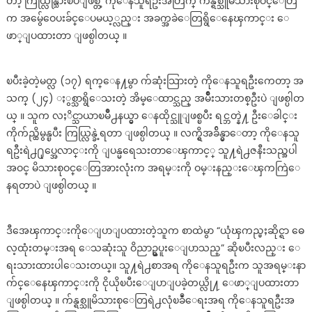
တာ့ ကြယ္လြန္သြားၿပီျဖစ္တဲ့ ကိုေနသူရဦးအတြက္ က်န္ရစ္သူမိသားစုဝင္ေတြ
လည်း
က အမွ်ေဝေပးခ်င္ေပမယ့္လည္း အခက္အခဲေတြရွိေနေၾကာင္း ေ
အမျှ
ဖာ္ျပထားတာ ျဖစ္ပါတယ္ ။
ဝေ
ခွေ
င့်
ၿပီးခဲ့တဲ့မတ္လ (၁၇) ရက္ေန႔မွာ က်ဆုံးသြားတဲ့ ကိုေနသူရဦးကေတာ့ အ
တောင်
သက္ (၂၄) ႏွစ္သာရွိေသးတဲ့ အိမ္ေထာင္သည္ အမ်ိဳးသားတစ္ဦးပဲ ျဖစ္ပါတ
မ
ယ္ ။ သူက လႈိင္သာယာၿမိဳ႕နယ္မွာ ေနထိုင္သူျဖစ္ၿပီး ရင္ဘတ္နဲ႔ ဦးေခါင္း
ရ
ကိုက်ည္ထိမွန္ၿပီး ကြယ္လြန္ခဲ့ရတာ ျဖစ္ပါတယ္ ။ လက္ရွိအခ်ိန္မွာေတာ့ ကိုေနသူ
ဖြစ်
ရဦးရဲ႕႐ုပ္အေလာင္းကို ျပန္မရေသးတာေၾကာင့္ သူ႔ရဲ႕ဇနီးသည္အပါ
နေ
အဝင္ မိသားစုဝင္ေတြအားလုံးက အရမ္းကို ဝမ္းနည္းေၾကကြဲေ
တဲ့
နရတာပဲ ျဖစ္ပါတယ္ ။
လှိုင်
သာယာ
က
ဒီအေၾကာင္းကိုေျပာျပထားတဲ့သူက စာထဲမွာ “ယုံၾကည္မႈဆိုင္ရာ ဓေ
သူရဲကောင်း
လ့ထုံးတမ္းအရ ေသဆုံးသူ ဝိညာဥ္မွပူးေျပာသည္” ဆိုၿပီးလည္း ေ
ကို
ရးသားထားပါေသးတယ္။ သူ႔ရဲ႕စာအရ ကိုေနသူရဦးက သူအရမ္းနာ
နေ
က်င္ေနေၾကာင္းကို ငိုယိုၿပီးေျပာျပခဲ့တယ္လို႔ ေဖာ္ျပထားတာ
သူ
ျဖစ္ပါတယ္ ။ က်န္ရစ္သူမိသားစုေတြရဲ႕လုံၿခဳံေရးအရ ကိုေနသူရဦးအ
ရဦး