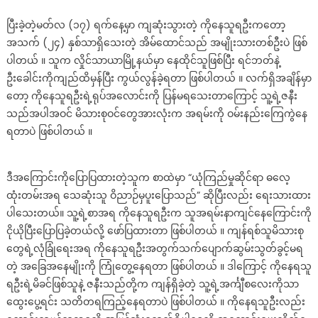
ပြီးခဲ့တဲ့မတ်လ (၁၇) ရက်နေ့မှာ ကျဆုံးသွားတဲ့ ကိုနေသူရဦးကတော့
အသက် (၂၄) နှစ်သာရှိသေးတဲ့ အိမ်ထောင်သည် အမျိုးသားတစ်ဦးပဲ ဖြစ်
ပါတယ် ။ သူက လှိုင်သာယာမြို့နယ်မှာ နေထိုင်သူဖြစ်ပြီး ရင်ဘတ်နဲ့
ဦးခေါင်းကိုကျည်ထိမှန်ပြီး ကွယ်လွန်ခဲ့ရတာ ဖြစ်ပါတယ် ။ လက်ရှိအချိန်မှာ
တော့ ကိုနေသူရဦးရဲ့ရုပ်အလောင်းကို ပြန်မရသေးတာကြောင့် သူ့ရဲ့ဇနီး
သည်အပါအဝင် မိသားစုဝင်တွေအားလုံးက အရမ်းကို ဝမ်းနည်းကြေကွဲနေ
ရတာပဲ ဖြစ်ပါတယ် ။
ဒီအကြောင်းကိုပြောပြထားတဲ့သူက စာထဲမှာ “ယုံကြည်မှုဆိုင်ရာ ဓလေ့
ထုံးတမ်းအရ သေဆုံးသူ ဝိညာဉ်မှပူးပြောသည်” ဆိုပြီးလည်း ရေးသားထား
ပါသေးတယ်။ သူ့ရဲ့စာအရ ကိုနေသူရဦးက သူအရမ်းနာကျင်နေကြောင်းကို
ငိုယိုပြီးပြောပြခဲ့တယ်လို့ ဖော်ပြထားတာ ဖြစ်ပါတယ် ။ ကျန်ရစ်သူမိသားစု
တွေရဲ့လုံခြုံရေးအရ ကိုနေသူရဦးအတွက်သက်ပျောက်ဆွမ်းသွတ်ခွင့်မရ
တဲ့ အခြေအနေမျိုးကို ကြုံတွေ့နေရတာ ဖြစ်ပါတယ် ။ ဒါကြောင့် ကိုနေရသူ
ရဦးရဲ့မိခင်ဖြစ်သူနဲ့ ဇနီးသည်တို့က ကျန်ရှိခဲ့တဲ့ သူ့ရဲ့အင်္ကျီစလေးကိုသာ
ထွေးပွေ့ရင်း သတိတရကြည့်နေရတာပဲ ဖြစ်ပါတယ် ။ ကိုနေရသူဦးလည်း