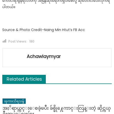
ကောင်းရာမွန်ရာဘဝကို အမြန်ဆုံးရောက်ရှိပါစေလို့ ဆုတောင်းပေးလိုက်ရ
ပါတယ်။
Source & Photo Credit-Naing Min Htut’s FB Acc
Post Views:
180
Achawlaymyar
Related Articles
ၾကားသိရသမွ်
အႏၲရာယ္ကင္းေစခဲ့ၿပီး ခ်စ္ဖို႔ေကာင္းလြန္းတဲ့ ဆိုင္ကယ္
ဦးထုပ္ေလးမ်ား