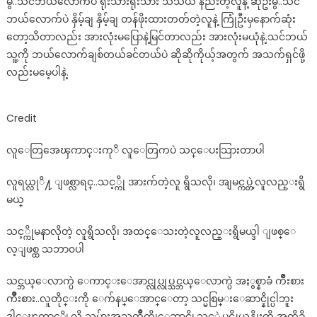
မွ..သင်ဘယ်လောက်ပဲ ရိုးသားရိုးသား သံသယ နည်းတဲ့လူနဲ့ ဆုံဦးမွ..သင်
ဘယ်လောက်ပဲ နှိမ့်ချ နှိမ့်ချ တန်ဖိုးထားတတ်တဲ့လူနဲ့ ကြုံဦးမှနောက်ဆုံး
တော့သိတာလည်း အားလုံးမပြောနဲ့မြင်တာလည်း အားလုံးမယုံနဲ့.သင်ဘယ်
သူ့ကို ဘယ်လောက်ချစ်တယ်ခင်တယ်ပဲ ဆိုဆိုကိုယ့်အတွက် အသက်ရှင်ဖို့
လည်းမမေ့ပါနဲ့.
Credit
လူေတြအေၾကာင္းကုိ လူေတြကပဲ သင္ေပးသြားတာပါ
လူရယ္လုိ႔ ျဖစ္လာရင္..သင့္ကို အားက်တဲ့လူ ရွိသလို၊ အျမင္ကပ္တဲ့လူလည္းရွိ
မယ္
သင့္ကိုမနာလိုတဲ့ လူရွိသလို၊ အထင္ေသးတဲ့လူလည္းရွိမယ္ဒါ ျဖစ္ေ
လ့ျဖစ္ထ သဘာ၀ပါ
သင္ဘယ္ေလာက္ပဲ ေကာင္းေအာင္လုပ္လုပ္သင္ဘယ္ေလာက္ပဲ အႏွစ္နာခံ က်ိဳးစား
က်ိဳးစား..လူတိုင္းကို ေက်နပ္ေအာင္ေတာ့ သင္မစြမ္းေဆာင္နိုင္ပါဘူး
ဒါေၾကာင့္မို့လို့ သူမ်ားအႀကိဳက္ကိုေဆာင္ဖို့သင့္ရဲ့ပင္ကိုယ္တန္ဖိုးကို အထိခို