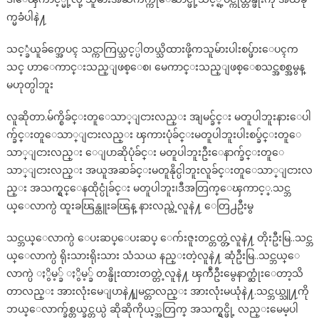
က္မခံပါနဲ႔
သင့္ခံယူခ်က္အေပၚ သင္ကာကြယ္သင့္ပါတယ္သိထားဖို့ကသူမ်ားပါးစပ္ဖ်ားေပၚက
သင္ ဟာေကာင္းသည္ျဖစ္ေစ၊ မေကာင္းသည္ျဖစ္ေစသင္အစစ္အမွန္
မဟုတ္ပါဘူး
လူဆိုတာ.မ်က္စိခ်င္းတူေသာ္ျငားလည္း အျမင္ခ်င္း မတူပါဘူးနားေပါ
က္ခ်င္းတူေသာ္ျငားလည္း ၾကားပုံခ်င္းမတူပါဘူးပါးစပ္ခ်င္းတူေ
သာ္ျငားလည္း ေျပာဆိုပုံခ်င္း မတူပါဘူးဦးေနာက္ခ်င္းတူေ
သာ္ျငားလည္း အယူအဆခ်င္းမတူနိုင္ပါဘူးလူခ်င္းတူေသာ္ျငားလ
ည္း အသက္ရွင္ေနထိုင္ပုံခ်င္း မတူပါဘူး၊ဒီအတြက္ေၾကာင့္.သင္ဘ
ယ္ေလာက္ပဲ ထူးခၽြန္ထူးခၽြန္ နားလည္တဲ့လူနဲ႔ ေတြ႕ဦးမွ
သင္ဘယ္ေလာက္ပဲ ေပးဆပ္ေပးဆပ္ ေက်းဇူးတင္တတ္တဲ့လူနဲ႔ တိုးဦးမြ..သင္ဘ
ယ္ေလာက္ပဲ ရိုးသားရိုးသား သံသယ နည္းတဲ့လူနဲ႔ ဆုံဦးမြ..သင္ဘယ္ေ
လာက္ပဲ ႏွိမ့္ခ် ႏွိမ့္ခ် တန္ဖိုးထားတတ္တဲ့လူနဲ႔ ၾကဳံဦးမွေနာက္ဆုံးေတာ့သိ
တာလည္း အားလုံးမေျပာနဲ႔ျမင္တာလည္း အားလုံးမယုံနဲ႔.သင္ဘယ္သူ႔ကို
ဘယ္ေလာက္ခ်စ္တယ္ခင္တယ္ပဲ ဆိုဆိုကိုယ့္အတြက္ အသက္ရွင္ဖို့ လည္းမေမ့ပါ