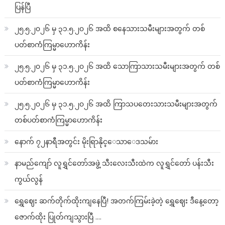
ပြန်ပြီ
၂၅.၅.၂၀၂၆ မှ ၃၁.၅.၂၀၂၆ အထိ စနေသားသမီးများအတွက် တစ်
ပတ်စာကံကြမ္မာဟောကိန်း
၂၅.၅.၂၀၂၆ မှ ၃၁.၅.၂၀၂၆ အထိ သောကြာသားသမီးများအတွက် တစ်
ပတ်စာကံကြမ္မာဟောကိန်း
၂၅.၅.၂၀၂၆ မှ ၃၁.၅.၂၀၂၆ အထိ ကြာသပတေးသားသမီးများအတွက်
တစ်ပတ်စာကံကြမ္မာဟောကိန်း
နောက် ၇၂နာရီအတွင်း မိုးရြာနိုင္ေသာေဒသမ်ား
နာမည်ကျော် လူရွှင်တော်အဖွဲ့ သီးလေးသီးထဲက လူရွှင်တော် ပန်းသီး
ကွယ်လွန်
ရွှေဈေး ဆက်တိုက်ထိုးကျနေပြီ! အတက်ကြမ်းခဲ့တဲ့ ရွှေဈေး ဒီနေ့တော့
ဇောက်ထိုး ပြုတ်ကျသွားပြီ ….