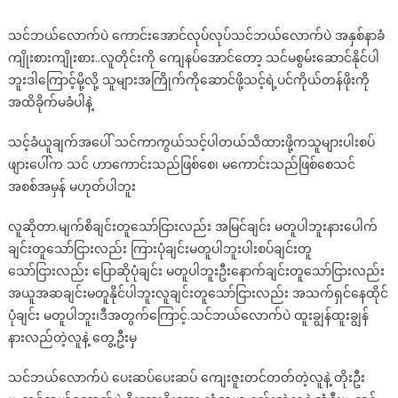
သွား
သင်ဘယ်လောက်ပဲ ကောင်းအောင်လုပ်လုပ်သင်ဘယ်လောက်ပဲ အနှစ်နာခံ
တာ
ကျိုးစားကျိုးစား..လူတိုင်းကို ကျေနပ်အောင်တော့ သင်မစွမ်းဆောင်နိုင်ပါ
ပါ
ဘူးဒါကြောင့်မို့လို့ သူများအကြိုက်ကိုဆောင်ဖို့သင့်ရဲ့ပင်ကိုယ်တန်ဖိုးကို
အထိခိုက်မခံပါနဲ့
သင့်ခံယူချက်အပေါ် သင်ကာကွယ်သင့်ပါတယ်သိထားဖို့ကသူများပါးစပ်
ဖျားပေါ်က သင် ဟာကောင်းသည်ဖြစ်စေ၊ မကောင်းသည်ဖြစ်စေသင်
အစစ်အမှန် မဟုတ်ပါဘူး
လူဆိုတာ.မျက်စိချင်းတူသော်ငြားလည်း အမြင်ချင်း မတူပါဘူးနားပေါက်
ချင်းတူသော်ငြားလည်း ကြားပုံချင်းမတူပါဘူးပါးစပ်ချင်းတူ
သော်ငြားလည်း ပြောဆိုပုံချင်း မတူပါဘူးဦးနောက်ချင်းတူသော်ငြားလည်း
အယူအဆချင်းမတူနိုင်ပါဘူးလူချင်းတူသော်ငြားလည်း အသက်ရှင်နေထိုင်
ပုံချင်း မတူပါဘူး၊ဒီအတွက်ကြောင့်.သင်ဘယ်လောက်ပဲ ထူးချွန်ထူးချွန်
နားလည်တဲ့လူနဲ့ တွေ့ဦးမှ
သင်ဘယ်လောက်ပဲ ပေးဆပ်ပေးဆပ် ကျေးဇူးတင်တတ်တဲ့လူနဲ့ တိုးဦး