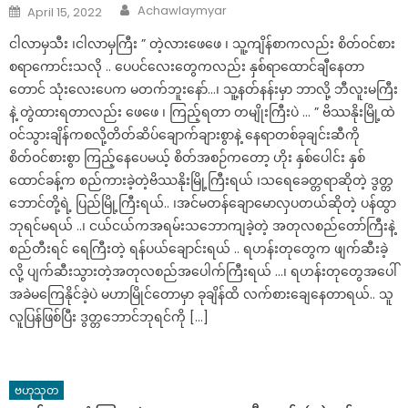
Author
Posted
Achawlaymyar
April 15, 2022
on
ငါလာမှသီး ၊ငါလာမှကြီး ” တဲ့လားဖေဖေ ၊ သူ့ကျိန်စာကလည်း စိတ်ဝင်စား
စရာကောင်းသလို .. ပေပင်လေးတွေကလည်း နှစ်ရာထောင်ချီနေတာ
တောင် သုံးလေးပေက မတက်ဘူးနော်…၊ သူ့နတ်နန်းမှာ ဘာလို့ ဘီလူးမကြီး
နဲ့ တွဲထားရတာလည်း ဖေဖေ ၊ ကြည့်ရတာ တမျိုးကြီးပဲ … ” ဗိဿနိုးမြို့ထဲ
ဝင်သွားချိန်ကစလို့တိတ်ဆိပ်ချောက်ချားစွာနဲ့ နေရာတစ်ခုချင်းဆီကို
စိတ်ဝင်စားစွာ ကြည့်နေပေမယ့် စိတ်အစဉ်ကတော့ ဟိုး နှစ်ပေါင်း နှစ်
ထောင်ခန့်က စည်ကားခဲ့တဲ့ဗိဿနိုးမြို့ကြီးရယ် ၊သရေခေတ္တရာဆိုတဲ့ ဒွတ္တ
ဘောင်တို့ရဲ့ ပြည်မြို့ကြီးရယ်.. ၊အင်မတန်ချောမောလှပတယ်ဆိုတဲ့ ပန်ထွာ
ဘုရင်မရယ် ..၊ ငယ်ငယ်ကအရမ်းသဘောကျခဲ့တဲ့ အတုလစည်တော်ကြီးနဲ့
စည်တီးရင် ရေကြီးတဲ့ ရန်ပယ်ချောင်းရယ် .. ရဟန်းတုတွေက ဖျက်ဆီးခဲ့
လို့ ပျက်ဆီးသွားတဲ့အတုလစည်အပေါက်ကြီးရယ် …၊ ရဟန်းတုတွေအပေါ်
အခဲမကြေနိုင်ခဲ့ပဲ မဟာမြိုင်တောမှာ ခုချိန်ထိ လက်စားချေနေတာရယ်.. သူ
လူပြန်ဖြစ်ပြီး ဒွတ္တဘောင်ဘုရင်ကို […]
ဗဟုသုတ