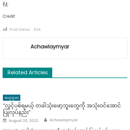
နဲ႔.
Credit
Post Views:
334
Achawlaymyar
Related Articles
ဗဟုသုတ
“လွှင့်ပစ်ရမယ့် တခါသုံးဖော့ဘူးတွေကို အသုံးဝင်အောင်
ပြုလုပ်နည်း”
Author
Posted
Achawlaymyar
August 20, 2022
on