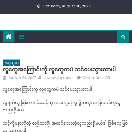
Skip
Saturday, August 08, 2026
to
content
ဗဟုသုတ
လူတွေအကြောင်းကို လူတွေကပဲ သင်ပေးသွားတာပါ
Posted
Author
on
March 24, 2021
Achawlaymyar
Comments Off
on
လူ
လူတွေအကြောင်းကို လူတွေကပဲ သင်ပေးသွားတာပါ
တွေ
အကြောင်း
လူရယ်လို့ ဖြစ်လာရင်..သင့်ကို အားကျတဲ့လူ ရှိသလို၊ အမြင်ကပ်တဲ့လူ
ကို
လည်းရှိမယ်
လူ
တွေ
သင့်ကိုမနာလိုတဲ့ လူရှိသလို၊ အထင်သေးတဲ့လူလည်းရှိမယ်ဒါ ဖြစ်လေ့ဖြစ်
ကပဲ
ထ သဘာဝပါ
သင်ပေး