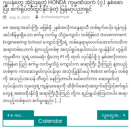
ဂျပန်တွေ အံ့သြရတဲ့ HONDA ကုမ္မဏီထက် (၇) နှစ်စော
ပြီး စက်ရုပ်တီထွင်နိုင်ခဲ့တဲ့ မြန်မာ့ပညာရှင်
Author
Posted
Achawlaymyar
July 4, 2021
on
၈၈ အရေးအခင်းကြီး မဖြစ်မှီ ၂နှစ်အလိုကနွေရာသီ တစ်ရက်ပေါ့။ ရန်ကုန်
အင်းစိန်မှာရှိသော စက်မှု လက်မှု သိပ္ပံကျောင်း တစ်ဖြစ်လဲ Government
Engineering School ကျောင်းကြီးရဲ့ တစ်နေရာမှာလက်ထောက်ကထိက
ဆရာတစ်ယောက် နဲ့တပည့်တစ်စု အလုပ်ရှုပ်နေပါတယ်။ ဂျပန်နိုင်ငံ ဟွန်ဒါ
ကုမ္ပဏီက သူရဲ့ပထမဆုံး ရိုဘော့ P1 ကို ထုတ် လုပ်နိုင်ဖို့ ၇ နှစ်အလိုကာလ
ကမြန်မာ ပြည် စက်မှု လက်မှုသိပ္ပံ ကျောင်းက ဆရာကြီး ဦးကြည် နဲ့တပည့်
တစ်စုက ကားဆေးမှုတ်လုပ်ငန်းမှာ အသုံးပြုနိုင်မယ့် Robot စက်ရုပ် တစ်ခု
ကို အသည်းအသန် တီထွင် နေကြတာပါ။ မော်တော်ကား ဆေးမှုတ်တဲ့
လုပ်ငန်းဟာ လူတွေရဲ့ကျန်းမာရေးကို ထိခိုက်စေတဲ့အတွက်ကြောင့်စက်ရုပ်
တွေနဲ့ အစားထိုးနိုင်ဖို့ ဆရာကြီးဦးကြည် တို့က ရည်ရွယ်ခဲ့ကြတာပါ။ ဆရာ
တပည့်တစ်စုဟာ စက်မှုပစ္စည်း […]
Post
ေဗဒင္ေဟာစာတမ္း ၂၁.၃.၂၀၂၁ မွ ၂၇.၃.၂၀၂၁ အထိ
လူတွေအကြောင်းကို လူတွေကပဲ သင်ပေးသွားတာပါ
Calendar
navigation