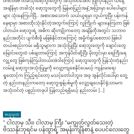
Unicode တခါသုံးဖော့ဘူးတွေကို အသုံးဝင်အောင် ပြုလုပ်နည်း ယနေ့
အချိန်မှာ တခါသုံး ဖော့ဘူးတွေကို မြန်မာပြည်အနှံ့အပြားမှာ ပေါပေါများ
များ သုံးနေကြပါပြီ… အစားအသောက် သယ်ယူရမှာ လွယ်ကူပြီး ပန်းကန်
နေရာမှာ အစားထိုးသုံးနိုင်တဲ့အတွက်ကြောင့် လူကြိုက် များနေကြတာ ဖြစ်
ပါတယ်။ ဖော့ဘူးရဲ့ အဓိက ဆိုးကျိုးကတော့ အချိန်တိုအတွင်း သဘာဝ
နည်းအတိုင်း ပျက်စီးဖို့ မဖြစ်နိုင်တာကြောင့် အမှိုက်ရှုပ်စေတာပဲ ဖြစ်ပါ
တယ်။စည်းကမ်း မရှိသူများက အသုံးပြုပြီး ဖော့ဘူးတွေကို ချောင်းတွေ
မြောင်းတွေထဲ ပစ်ချတာကြောင့် အကုန်ပိတ်ဆို့ပြီး မိုးတွင်းမှာ ရေကြီးရေ
လျှ့တွေ ဖြစ်ကုန်ကြပါတယ်။အဲဒါကြောင့် ဖော့ဘူးတွေကို ပြန်သုံးတဲ့နည်း
လမ်းနဲ့ ဖော့ဘူးအသုံးပြုမှုကို လျော့ကျစေနိုင်ပေမယ့် ကျန်းမာရေး
ရှုထောင့်က ကြည့်ရင်တော့ မသင့်တော်ပါဘူး။ အခု အွန်လိုင်းပေါ်မှာ တွေ့
တဲ့ နည်းတနည်းကတော့ ဖော့ဘူးစွန့်ပစ်မှုကို လျှော့ချပေးနိုင်ရုံသာမက
အသုံးဝင်တဲ့ ပစ္စည်းတခုပါ ပြန်လည်ရရှိမယ့် နည်းလမ်း […]
ဗဟုသုတ
” ငါလာမှ သီး၊ ငါလာမှ ကြီး “မကျွတ်လွတ်သေးတဲ့
ဗိဿနိုးဘုရင်မ ပန်ထွာရဲ့ အမုန်းကျိန်စာနဲ့ ပေပင်လေး‌တွေ