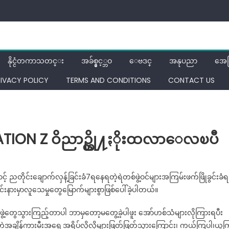
နိုင္ငံတကာသတင္း
အခ်စ္နွင့္ဘဝ
ေဗဒင္
အနုပညာ
အေ
RIVACY POLICY
TERMS AND CONDITIONS
CONTACT US
ION Z ဝိညာဥ္တို႔ႏိုးထလာေလၿပီ
ညတိုင်းချောက်လှန့်ခြင်းခံ7ရနေရတဲ့ရဲတစ်ဖွဲ့ဝင်များအကြမ်းဖက်ဖြိုခွင်းခံရ
းနားမှာလူသေမှုတွေမြောက်များစွာဖြစ်ပေါ်ခဲ့ပါတယ်။
ဲ့တွေသွားကြည့်တာပါ ဘာမှတော့မတွေ့ခဲ့ပါဖူး အော်ဟစ်သံများလိုကြားရပီး
ဲ့အချိန်ကားမီးအရှေ့အရိပ်လိုလိုများဖြတ်ဖြတ်သွားကြောင်း၊ ကယ်ကြပါ၊ယူ