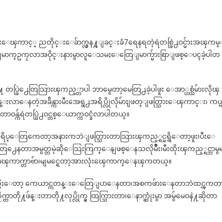
ကာင့္ ညတိုင္းေခ်ာက္လွန႔္ျခင္းခံ7ရေနရတဲ့ရဲတစ္ဖြဲ႕ဝင္မ်ားအၾကမ
့ ေျမာက္ဥကၠလာအဝိုင္းနားမွာလူေသမႈေတြေျမာက္မ်ားစြာျဖစ္ေပၚခဲ့ပါတ
ပ္ဖြဲ႕ေတြသြားၾကည့္တာပါ ဘာမွေတာ့မေတြ႕ခဲ့ပါဖူး ေအာ္ဟစ္သံမ်ားလိုၾ
န္းလာေနတဲ့အခ်ိန္ကားမီးအေရွ႕အရိပ္လိုလိုမ်ားျဖတ္ျဖတ္သြားေၾကာင္း၊ ကယ
်ရဲတပ္ဖြဲ႕ဝင္တစ္ေယာက္ကဝင္ခံလာပါတယ္။
တြကေတာ့အနားကဘဲျဖတ္သြားတာသြားၾကည့္ရင္မရွိေတာ့ဖူး၊ပီးေ
႕ေနတာအမွတ္တမဲ့ဆိုေသြးကြက္ေနျဖစ္ေနသလိုမ်ိဳး၊မီးထိုးၾကည့္ရင္ဘာမွ
ေၾကာက္တာဗ်ာ၊မျမင္ရေတာ့အားလုံးေၾကာက္ေနၾကတယ္။
ံရတယ္ပီးေတာ့ ကေယာင္ကတန္းေတြေျပာေနတာ၊အစကဖ်ားေနတာဘဲထင္ၾကတ
တာတို႔ဖ်န္းတာတို႔လုပ္လိုက္မွ ထြက္သြားတာ၊ေနာက္ဆုံးမွာ အမွ်မေဝနဲ႔ဆိုတာ