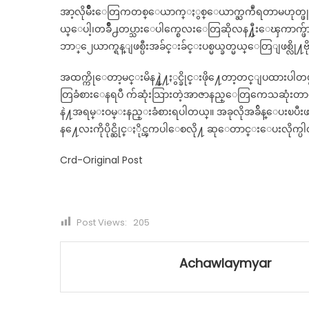
အာ့လိုမ်ိဳးေတြကတစ္ေယာက္ႏွစ္ေယာက္ႀကဳံရတာမဟုတ္ဖ
ယ္ေပါ့၊တခ်ိဳ႕တပ္သားေပါက္စေလးေတြဆိုလန႔္ပီးေၾကာက္
ဘာ္၂ေယာက္ရန္ျဖစ္ပီးအခ်င္းခ်င္းပစ္မယ္ခတ္မယ္ေတြျဖစ္လိ
အထက္ကိုေတာ့မင္းမိန႔္နဲ႔ႏွင္ခိုင္းဖို႔ေတာ့တင္ျပထာ
တြခံစားေနရပီ က်ဆုံးသြားတဲ့အာဇာနည္ေတြကေသဆုံးတ
နဲ႔အရမ္းဝမ္းနည္းခံစားရပါတယ္။ အခုလိုအခ်ိန္ေပးၿ
န႔ေလးကိုပိုင္ဆိုင္ႏိုင္ၾကပါေစလို႔ ဆုေတာင္းေပးလိုက
Crd-Original Post
Post Views:
205
Achawlaymyar