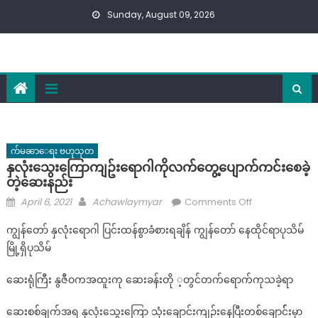
Skip
Sunday, August 09, 2026
to
content
က်မၼာေရး ဗဟုသုတ
နှလုံးသွေးကြောကျဥ်းရောဂါကိုလက်တွေ့ပျောက်ကင်းစေခဲ့
တဲ့ဆေးနည်း
Posted
Author
on
April 6, 2021
Achawlaymyar
Comments Off
on
နှလုံး
ကျွန်တော် နှလုံးရောဂါ ပြင်းထန်စွာခံစားရချိန် ကျွန်တော် နေထိုင်ရာပုသိမ်
သွေးကြော
မြို့ရှိပုသိမ်
ကျ
ဥ်း
ဆေးရုံကြီး နွဇီဝကအထူးကု ဆေးခန်းတို ့တွင်တက်ရောက်ကုသခဲ့ရာ
ရောဂါ
ကို
ဆေးစစ်ချက်အရ နှလုံးသွေးကြော သုံးချောင်းကျဉ်းနေပြီးတစ်ချောင််းမှာ
လက်တွေ့