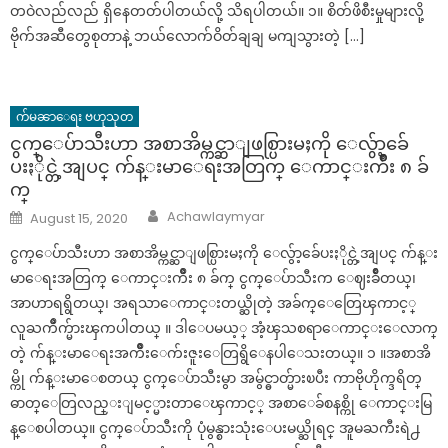
တဝဲလည်လည် ရှိနေတတ်ပါတယ်လို့ သိရပါတယ်။ ၁။ စိတ်ဖိစီးမှုများလို့
ဗိုက်အဆီတွေစုတာနဲ့ ဘယ်လောက်ဝိတ်ချချ မကျသွားတဲ့ […]
က်မၼာေရး ဗဟုသုတ
ငွက္ေပ်ာသီးဟာ အစာအိမ္ကင္ဆာျဖစ္ပြားမႈကို ေလွ်ာ့ခ်ေ
ပးႏိုင္တဲ့အျပင္ က်န္းမာေရးအတြက္ ေကာင္းက်ိဳး ၈ ခ်
က္
Author
Posted
Achawlaymyar
August 15, 2020
on
ငွက္ေပ်ာသီးဟာ အစာအိမ္ကင္ဆာျဖစ္ပြားမႈကို ေလွ်ာ့ခ်ေပးႏိုင္တဲ့အျပင္ က်န္း
မာေရးအတြက္ ေကာင္းက်ိဳး ၈ ခ်က္ ငွက္ေပ်ာသီးက ေဈးခ်ိဳတယ္၊
အာဟာရရွိတယ္၊ အရသာေကာင္းတယ္ဆိုတဲ့ အခ်က္ေတြေၾကာင့္
လူႀကိဳက္မ်ားၾကပါတယ္ ။ ဒါေပမယ့္ အံ့ၾသစရာေကာင္းေလာက္
တဲ့ က်န္းမာေရးအက်ိဳးေက်းဇူးေတြရွိေနပါေသးတယ္။ ၁ ။အစာအိ
မ္ကို က်န္းမာေစတယ္ ငွက္ေပ်ာသီးမွာ အမွ်င္ဓာတ္မ်ားၿပီး ကာဗိုဟိုက္ဒရိတ္
ဓာတ္ေတြလည္းျမင့္မားတာေၾကာင့္ အစာေခ်စနစ္ကို ေကာင္းမြ
န္ေစပါတယ္။ ငွက္ေပ်ာသီးကို ပုံမွန္စားသုံးေပးမယ္ဆိုရင္ အူမႀကီးရဲ႕