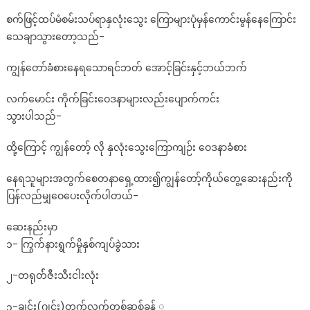
စက်ဖြင့်ထပ်မံစမ်းသပ်ရာနှလုံးသွေး ကြောများပုံမှန်ကောင်းမွန်နေကြောင်း
သေချာသွားတော့သည်-
ကျွန်တော်ခံစားနေရသောရင်ဘတ် အောင့်ခြင်းနှင့်ဘယ်ဘက်
လက်မောင်း ကိုက်ခြင်းဝေဒနာများလည်းပျောက်ကင်း
သွားပါသည်-
ထို့ကြောင့် ကျွန်တော့် လို နှလုံးသွေးကြောကျဉ်း ဝေဒနာခံစား
နေရသူများအတွက်စေတနာရှေ့ထား၍ကျွန်တော့်ကိုယ်တွေ့ဆေးနည်းကို
ပြန်လည်မျှဝေပေးလိုက်ပါတယ်-
ဆေးနည်းမှာ
၁- ကြွက်နားရွက်မှိုနှစ်ကျပ်ခွဲသား
၂-တရုတ််ဇီးသီးငါးလုံး
၃-ချင်း(ဂျင်း)တက်လက်တစ်ဆစ်ခန် ့