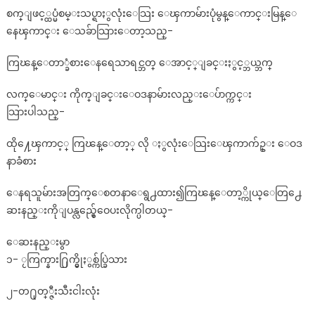
စက္ျဖင့္ထပ္မံစမ္းသပ္ရာႏွလုံးေသြး ေၾကာမ်ားပုံမွန္ေကာင္းမြန္ေ
နေၾကာင္း ေသခ်ာသြားေတာ့သည္-
ကြၽန္ေတာ္ခံစားေနရေသာရင္ဘတ္ ေအာင့္ျခင္းႏွင့္ဘယ္ဘက္
လက္ေမာင္း ကိုက္ျခင္းေဝဒနာမ်ားလည္းေပ်ာက္ကင္း
သြားပါသည္-
ထို႔ေၾကာင့္ ကြၽန္ေတာ့္ လို ႏွလုံးေသြးေၾကာက်ဥ္း ေဝဒ
နာခံစား
ေနရသူမ်ားအတြက္ေစတနာေရွ႕ထား၍ကြၽန္ေတာ့္ကိုယ္ေတြ႕ေ
ဆးနည္းကိုျပန္လည္မွ်ေဝေပးလိုက္ပါတယ္-
ေဆးနည္းမွာ
၁- ႂကြက္နား႐ြက္မွိုႏွစ္က်ပ္ခြဲသား
၂-တ႐ုတ္္ဇီးသီးငါးလုံး