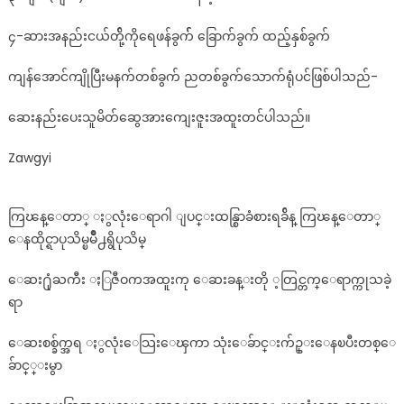
၄-ဆားအနည်းငယ်တ်ို့ကိုရေဖန်ခွက်် ခြောက်ခွက် ထည့်နှစ်ခွက်
ကျန်အောင်ကျိုပြီးမနက်တစ်ခွက် ညတစ်ခွက်သောက်ရုံပင်ဖြစ်ပါသည်-
ဆေးနည်းပေးသူမိတ်ဆွေအားကျေးဇူးအထူးတင်ပါသည်။
Zawgyi
ကြၽန္ေတာ္ ႏွလုံးေရာဂါ ျပင္းထန္စြာခံစားရခ်ိန္ ကြၽန္ေတာ္
ေနထိုင္ရာပုသိမ္ၿမိဳ႕ရွိပုသိမ္
ေဆး႐ုံႀကီး ႏြဇီဝကအထူးကု ေဆးခန္းတို ့တြင္တက္ေရာက္ကုသခဲ့
ရာ
ေဆးစစ္ခ်က္အရ ႏွလုံးေသြးေၾကာ သုံးေခ်ာင္းက်ဥ္းေနၿပီးတစ္ေ
ခ်ာင္္းမွာ