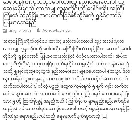
ဆရာဝန်ကြီးကိုယ်တိုင်ပေးထားတဲ့ နည်းလမ်းလေးပါ သူ့
ဆေးခန်းမှာလဲ လာသမျှ လူနာတိုင်းကို ပေါင်းအိုး အကြီး
ကြီးထဲ ထည့်ပြီး အယောက်ခြင်းစီတိုင်းကို ရှူနိုင်အောင်
မြန်မာဆေးနည်
Author
Posted
Achawlaymyar
July 17, 2021
on
ဆရာဝန်ကြီးကိုယ်တိုင်ပေးထားတဲ့ နည်းလမ်းလေးပါ သူ့ဆေးခန်းမှာလဲ
လာသမျှ လူနာတိုင်းကို ပေါင်းအိုး အကြီးကြီးထဲ ထည့်ပြီး အယောက်ခြင်းစီ
တိုင်းကို ရှူနိုင်အောင် မြန်မာဆေးနည်းနဲ့လဲ စီစဉ်ပေးထားပါတယ်။ အိမ်မှာ
တော့ ဒီလိုအိုးနဲ့ တည်ထားပြီး သတိရတိုင်း ထရှူလိုက်တာပဲ အပန်းလဲမကြီး
သလို့ ရှူချင်တဲ့သူတွေတွက် နည်းလမ်းလေး မျှဝေပေးတာပါ ဘေးဥပါဒ်လဲ
လုံးဝ မရှိပါဘူး။ အနံ့ပျောက်တာ ဖျားတာ ကိုယ်လက်ကိုက်ခဲတာ တကယ်
သက်သာပါတယ် ပါဝင်တဲ့ ပစ္စည်းတွေက ကွမ်းရွက် ၅ ရွက် ဂျင်း လက်တ
ဆစ် ဆနွင်းအတက် လက်တဆစ် လေးညှင်း ၅ ပွင့် ငရုတ်ကောင်းလှော်ပြီး
သား ၅ ပွင့် ကြက်ခိုးမှူန့် အနည်းငယ် (ကြက်ခိုးက ရှာရနည်းနည်းခက်ရင်မ
ထည့်လဲ ရပါတယ် ပါရင်တော့ ပိုကောင်းပါတယ်) ပစ္စည်းအားလုံး ထည့်ပြီး
အိုးထဲမှာ ရေအနည်းငယ်ထည့် ရေနွေးပွက်ပွက်ဆူလာတဲ့ […]