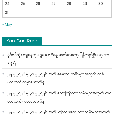
24
25
26
27
28
29
30
31
« May
You Can Read
ဒိုင်ဗင်ထိုး ကျနေတဲ့ ရွှေဈေး! ဒီနေ့ မနက်မှာတော့ ပြန်လည်ဦးမော့ လာ
ပြန်ပြီ
၂၅.၅.၂၀၂၆ မှ ၃၁.၅.၂၀၂၆ အထိ စနေသားသမီးများအတွက် တစ်
ပတ်စာကံကြမ္မာဟောကိန်း
၂၅.၅.၂၀၂၆ မှ ၃၁.၅.၂၀၂၆ အထိ သောကြာသားသမီးများအတွက် တစ်
ပတ်စာကံကြမ္မာဟောကိန်း
၂၅.၅.၂၀၂၆ မှ ၃၁.၅.၂၀၂၆ အထိ ကြာသပတေးသားသမီးများအတွက်