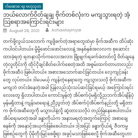
က်မၼာေရး ဗဟုသုတ
ဘယ်လောက်ဝိတ်ချချ ဗိုက်တစ်လုံးက မကျသွားရတဲ့ အံ့
သြစရာအကြောင်းရင်းများ
Author
Posted
Achawlaymyar
August 28, 2021
on
တက်ဖို့လွယ်သလောက် ကျဖို့ခက်တဲ့အရာတွေထဲမှာ ဗိုက်အဆီက ထိပ်ဆုံး
ကပါဝင်ပါတယ်။ မို့မို့ဖောင်းဖောင်းလေးနဲ့ အနှစ်နှစ်အလလက စုဆောင်း
ထားခဲ့ရတဲ့ ရတနာသိုက်ကလေးအလား ဖြိုဖျက်ရခက်ခဲတတ်လို့ ဝိတ်ချနေ
တဲ့လူတိုင်းကို ထိုင်ငိုချင်စိတ်ပေါက်စေတဲ့အထိ အစွမ်းထက်တာဟာလည်း
ဗိုက်အဆီပဲ ဖြစ်ပါတယ်။ အစားအသောက်ဆင်ခြင်တယ်။ လေ့ကျင့်ခန်း
တွေ လုပ်တယ်။ ဒါပေမယ့် ကျန်တဲ့နေရာတွေ ကျသွားသလို ဗိုက်အဆီက
မကျဘဲ တင်းခံနေတဲ့အခါ ပြန်လည်သုံးသပ်ဆင်ခြင်ရမယ့် အကြောင်းရင်း
လေးတွေ ရှိလာပါတယ်။ ကောင်းမွန်တဲ့ အိပ်စက်ပုံမရှိလို့ညဘက်အိပ်ချိန်ပုံ
မှန်မရှိတာနဲ့ ကျန်းမာရေးနဲ့ ညီညွတ်တဲ့ အိပ်စက်ပုံအိပ်စက်နည်းတို့ မရှိတာ
က ဗိုက်အဆီတွေကို မသွားပါနဲ့လို့ ဆွဲထားသလိုပဲ တည်မြဲနေစေပါတယ်။
အိပ်ရေးမဝတဲ့အခါ ခန္ဓာကိုယ်က အနားမရတဲ့အတွက်ကြောင့် အစာချေ
စနစ်ကို အနှောင့်အယှက်ဖြစ်စေပါတယ်။ ဒါ့အပြင် ခန္ဓာကိုယ်ရဲ့ ဇီဝကမ္မ
ဖြစ်စဉ်တွေကို ပိုမိုတိုးမြင့်စေဖို့ရာ အခွင့်မသာဖြစ်စေလို့ ဗိုက်အဆီတွေဟာ