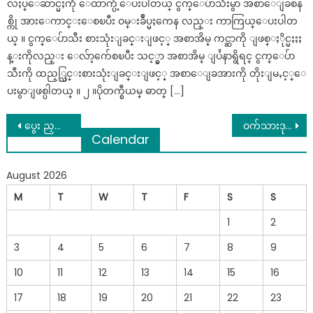
လႈပ္ေဆာင္မႈကို ေထာက္ပံ့ေပးပါတယ္ ငွက္ေပ်ာသီးမွာ အစာေျခစန
စ္ကို အားေကာင္းေစၿပီး ဝမ္းခ်ဳပ္မႈကေန လည္း ကာကြယ္ေပးပါတ
ယ္ ။ ငွက္ေပ်ာသီး စားသုံးျခင္းျဖင့္ အစာအိမ္ ကင္ဆာကို ျဖစ္ႏိုင္မႈႏႈ
န္းကိုလည္း ေလ်ာ့က်ေစၿပီး သင့္မွာ အစာအိမ္ ျပႆနာရွိရင္ ငွက္ေပ်ာ
သီးကို ထည့္သြင္းစားသုံးျခင္းျဖင့္ အစာေျခအားကို တိုးျမႇင့္ေ
ပးမွာျဖစ္ပါတယ္ ။ ၂ ။ပိုတက္စီယမ္ ဓာတ္ […]
Post
ပွေး ညှင်း တင်းတိတ်တွေကို(၅)ရက်နဲ့ပျောက်ကင်းစေနိုင်တဲ့သဘာဝဆေးနည်း
ဝက်သားဒုတ်ထိုး ကြိုက်သူတွေ ဖတ်ဖြစ်အောင်ဖတ်ပါ
Calendar
navigation
August 2026
M
T
W
T
F
S
S
1
2
3
4
5
6
7
8
9
10
11
12
13
14
15
16
17
18
19
20
21
22
23