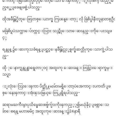
ေကာင္းစြာအလုပ္မလုပ္ေတာ့ေသာ ေၾကာင့္ ႏွလုံးစက္ ထည့္ရမ
ည့္အေျခေနျဖစ္ခဲ့ပါသည္-
ထိုအခ်ိန္တြင္မိတ္ေဆြတစ္ေယာက္မွ ကြၽန္ေတာ့္ လို ခြဲစိပ္ခါနီးလူနာတစ္ဦး
မခြဲစိပ္ရပဲသက္သာေပ်ာက္ကင္းသြား သည္ဆိုေသာေဆးနည္းကိုေပးသျဖ
င့္
ရန္ကုန္ ၌ေဆးကုသခံရန္ျပင္ဆင္ေနခ်ိန္တြင္ခုႏွစ္ရက္မွ်ဆက္တိုက္ေသာက္ခဲ့ပါသ
ည္-
ထို ့ေနာက္ရန္ကုန္အာရွေတာ္ဝင္ အထူးကု ေဆးခန္း တြင္သြားေရာက္စမ္း
သပ္ရာ
ႏွလုံးေသြးေၾကာ ပိတ္ဆို႔မႈမ်ားမရွိေတာ့ပဲအေကာင္းပကတိျဖ
စ္ေနေၾကာင္းအံ့ၾသဖြယ္ေတြ႕ရွိရပါသည္-
ဆရာမႀကီးမွာပုသိမ္မွေဆးစစ္ခ်က္မ်ားကိုၾကည့္္၍မယုံနိုင္ျဖစ္ကာေသ
ခ်ာေစရန္ မဟာၿမိင္ အထူးကုေဆးခန္း၌24နာရီ