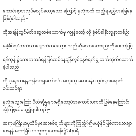
ပျောက်ကင်း
ကောင်းစွာအလုပ်မလုပ်တော့သော ကြောင့် နှလုံးစက် ထည့်ရမည့်အခြေနေ
စေ
ဖြစ်ခဲ့ပါသည်-
ခဲ့
တဲ့
ထိုအချိန်တွင်မိတ်ဆွေတစ်ယောက်မှ ကျွန်တော့် လို ခွဲစိပ်ခါနီးလူနာတစ်ဦး
ဆေး
နည်း
မခွဲစိပ်ရပဲသက်သာပျောက်ကင်းသွား သည်ဆိုသောဆေးနည်းကိုပေးသဖြင့်
ရန်ကုန် ၌ဆေးကုသခံရန်ပြင်ဆင်နေချိန်တွင်ခုနှစ်ရက်မျှဆက်တိုက်သောက်
ခဲ့ပါသည်-
ထို ့နောက်ရန်ကုန်အာရှတော်ဝင် အထူးကု ဆေးခန်း တွင်သွားရောက်
စမ်းသပ်ရာ
နှလုံးသွေးကြော ပိတ်ဆို့မှုများမရှိတော့ပဲအကောင်းပကတိဖြစ်နေကြောင်း
အံ့သြဖွယ်တွေ့ရှိရပါသည်-
ဆရာမကြီးမှာပုသိမ်မှဆေးစစ်ချက်များကိုကြည့််၍မယုံနိုင်ဖြစ်ကာသေချာ
စေရန် မဟာမြိင် အထူးကုဆေးခန်း၌24နာရီ