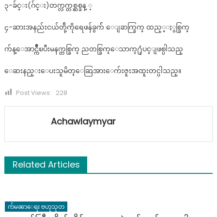
၃-ခ်င္း(ဂ်င္း)တက္လက္တစ္ဆစ္ခန္ ့
၄-ဆားအနည်းငယ်တ်ို့ကိုရေဖန်ခွက်် ေျခာက္ခြက္ ထည့္ႏွစ္ခြက္
က်န္ေအာင္က်ိဳၿပီးမနက္တစ္ခြက္ ညတစ္ခြက္ေသာက္႐ုံပင္ျဖစ္ပါသည္
ေဆးနည္းေပးသူမိတ္ေဆြအားေက်းဇူးအထူးတင္ပါသည္။
Post Views:
228
Achawlaymyar
Related Articles
က်မၼာေရး ဗဟုသုတ