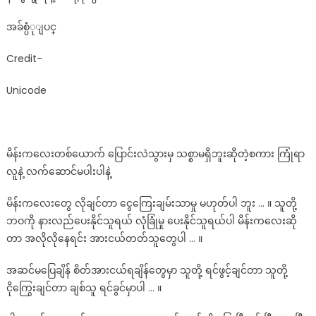
လ
က္ေ
အခ်စ္ပံုျပင္
ဆာ
င္
Credit-
မ
ပါး
Unicode
ပါ
နဲ႕
မိန်းကလေးတစ်ယောက် ပြောင်းလဲသွားမှ သစ္စာမရှိဘူးဆိုတဲ့စကား ကြုံရာ
လူနဲ့ လက်ဆောင်မပါးပါနဲ့
မိန်းကလေးတွေ လိုချင်တာ ငွေကြေးချမ်းသာမှု မဟုတ်ပါ ဘူး … ။ သူတို့
ဘဝကို နားလည်ပေးနိုင်သူရယ် လုံခြုံမှု ပေးနိုင်သူရယ်ပါ မိန်းကလေးဆို
တာ အလိုလိုနေရင်း အားငယ်တတ်သူတွေပါ … ။
အဆင်မပြေချိန် စိတ်အားငယ်ရချိန်တွေမှာ သူတို့ ရင်ဖွင့်ချင်တာ သူတို့
ငိုကြွေးချင်တာ ချစ်သူ ရင်ခွင်မှာပါ … ။