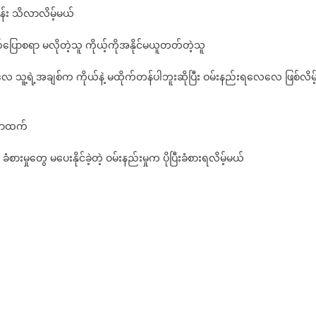
်း သိလာလိမ့်မယ်
ပြောစရာ မလိုတဲ့သူ ကိုယ့်ကိုအနိုင်မယူတတ်တဲ့သူ
ေ သူ့ရဲ့အချစ်က ကိုယ်နဲ့ မထိုက်တန်ပါဘူးဆိုပြီး ဝမ်းနည်းရလေလေ ဖြစ်လိမ့
ရတာထက်
ားမှုတွေ မပေးနိုင်ခဲ့တဲ့ ဝမ်းနည်းမှုက ပိုပြီးခံစားရလိမ့်မယ်