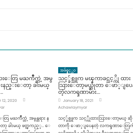
အခ်စ္နွင့္ဘဝ
းေတြ မႀကိဳက္တဲ့ အမွ
သင့္ခ်စ္သူက မၾကာခင္သင့္ကို ထား
ည္းနည္းေတာ့ ခါးမယ္
သြားေတာ့မယ္ဆိုတာ ေဖာ္ျပေ
…
တဲ့လကၡဏာမ်ား….
Author
Author
Posted
12, 2020
January 18, 2021
on
ar
Achawlaymyar
ြ မႀကိဳက္တဲ့ အမွန္တရား န
သင့္ခ်စ္သူက သင့္ကိုထားသြားေတာ့မယ္ ဆို
ာ့ ခါးမယ္ ဖတ္ၾကည့္… ေ
တာကို ေဖာ္ျပေနတဲ့ လကၡဏာေတြကိ