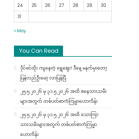
24
25
26
27
28
29
30
31
« May
You Can Read
ဒိုင်ဗင်ထိုး ကျနေတဲ့ ရွှေဈေး! ဒီနေ့ မနက်မှာတော့
ပြန်လည်ဦးမော့ လာပြန်ပြီ
၂၅.၅.၂၀၂၆ မှ ၃၁.၅.၂၀၂၆ အထိ စနေသားသမီး
များအတွက် တစ်ပတ်စာကံကြမ္မာဟောကိန်း
၂၅.၅.၂၀၂၆ မှ ၃၁.၅.၂၀၂၆ အထိ သောကြာ
သားသမီးများအတွက် တစ်ပတ်စာကံကြမ္မာ
ဟောကိန်း