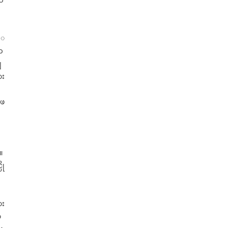
သ
းေ
ေ
ျ
ား
ျဖ
။
ို
ျ
ား
့