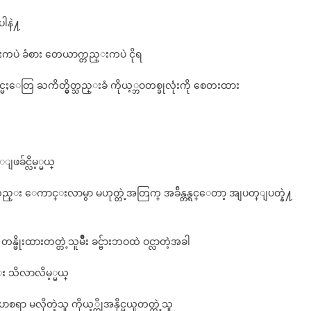
ပါနဲ႔
းကပဲ ခံစား တေယာက္တည္းကပဲ ငိုရ
မႈေတြ ႀကိတ္မွိတ္သည္းခံ ကိုယ့္ဘဝတစ္ခုလုံးကို စေတးထား
ျဖခ်င္လိမ့္မယ္
လည္း ေကာင္းလာမွာ မဟုတ္တဲ့အတြက္ အခ်ိန္တန္ရင္ေတာ့ အျပတ္ျပတ္နဲ႔
န္ဖိုးထားတတ္တဲ့သူမ်ိဳး ခင္ဗ်ားဘဝထဲ ဝင္လာတဲ့အခါ
္း သိလာလိမ့္မယ္
ာစရာ မလိုတဲ့သူ ကိုယ့္ကိုအနိုင္မယူတတ္တဲ့သူ