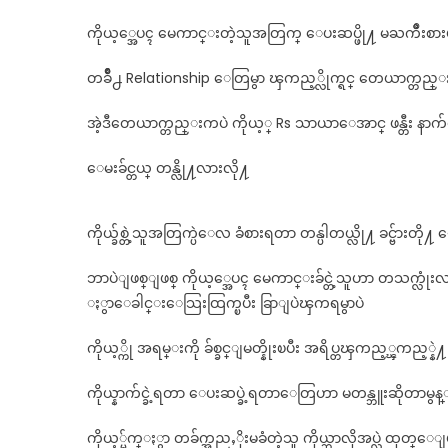
အ
ကိုယ့္အေပၚ မေကာင္းတဲ့သူအတြက္ ေပးဆပ္ဖို႔ မႀကိဳးစား
တြ
က္
တခ်ိဳ႕ Relationship ေတြမွာ ၾကည့္လိုက္ရင္ တေယာက္တည္
မေ
ပး
အဲ့ဒီတေယာက္တည္းကပဲ ကိုယ့္ Rs သာယာေအာင္ ဖန္တီး နာက်င္
ဆ
ပ္
ေမးခ်င္တယ္ တန္လို႔လားလို႔
ပါ
နဲ႔/
ကိုယ္ခ်စ္တဲ့သူအတြက္ပဲေလ ခံစားရတာ တန္ပါတယ္လို႔ ခင္ဗ်ားတို႔ ေ
ဘာပဲျဖစ္ျဖစ္ ကိုယ့္အေပၚ မေကာင္းခ်င္တဲ့သူဟာ တသက္လုံး
ႏွာေခါင္းေသြးထြက္ၿပီး ခြာျပဲၾကရမွာပဲ
ကိုယ့္ကို အရမ္းကို ခ်စ္ခင္ျမတ္နိုးၿပီး အရိပ္တၾကည့္ၾကည့္နဲ႔ တ
ကိုယ္နာက်င္ခဲ့ရတာ ေပးဆပ္ခဲ့ရတာေတြဟာ မတန္ဘူးဆိုတာမွန
ကိုယ့္မ်က္ႏွာ တခ်က္အညႇိုးမခံတဲ့သူ ကိုယ္ဘာလိုအပ္လဲ ထုတ္ေျပ