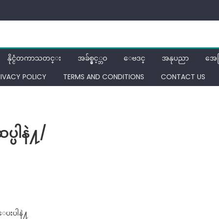
နိုင္ငံတကာသတင္း
အခ်စ္နွင့္ဘဝ
ေဗဒင္
အနုပညာ
အေ
RIVACY POLICY
TERMS AND CONDITIONS
CONTACT US
္ပါနဲ႔/
ေ
ီးေပးပါနဲ႔