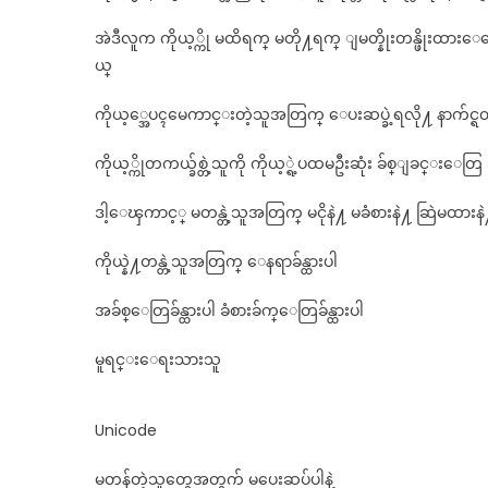
အဲဒီလူက ကိုယ့္ကို မထိရက္ မတို႔ရက္ ျမတ္နိုးတန္ဖိုးထားေလေ
ယ္
ကိုယ့္အေပၚမေကာင္းတဲ့သူအတြက္ ေပးဆပ္ခဲ့ရလို႔ နာက်င
ကိုယ့္ကိုတကယ္ခ်စ္တဲ့သူကို ကိုယ့္ရဲ့ပထမဦးဆုံး ခ်စ္ျခင္းေတြ
ဒါ့ေၾကာင့္ မတန္တဲ့သူအတြက္ မငိုနဲ႔ မခံစားနဲ႔ ဆြဲမထားန
ကိုယ္နဲ႔တန္တဲ့သူအတြက္ ေနရာခ်န္ထားပါ
အခ်စ္ေတြခ်န္ထားပါ ခံစားခ်က္ေတြခ်န္ထားပါ
မူရင္းေရးသားသူ
Unicode
မတန်တဲ့သူတွေအတွက် မပေးဆပ်ပါနဲ့