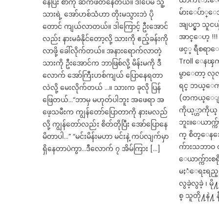
ယာကၤ်ားေတ
နေပြီး စာကို ဆက်ဖတ်နေတယ်။ ဒါပေမဲ သူ့
မ်ားေပ်ာ္ေအ
သားရဲ့ အော်ဟစ်သံဟာ တိုးမသွားဘဲ ပို
အျပင္မွာ သူင
တောင် ကျယ်လာတယ်။ ဒါကြောင့် ဦးအောင်
အာင္ေဟ့ !!
လည်း နားမခံနိုင်တော့လို့ သားကို ဧည့်ခန်းကို
ဖင့္ ရီစရာ
လာဖို့ ခေါ်လိုက်တယ်။ အနားရောက်လာတဲ့
Troll ေန
သားကို ဦးအောင်က ဘာဖြစ်လို့ မိန်းမကို ဒီ
မွာေတာ့ လု
လောက် အော်ကြီးဟစ်ကျယ် ပြောနေရတာ
ရင္ ဘယ္ေကာင
လဲလို့ မေးလိုက်တယ် …။ သားက ခုလို ပြန်
(တကယ္ေျပာတ
ဖြေတယ်…“ဘာမှ မဟုတ်ပါဘူး အဖေရာ အ
ကိုယ့္ဟာကို
ဖေ့သမီးက ကျွန်တော်ပြောတာကို နားမလည်
ဘူး။ေယာက္က်ား
လို့ ကျွန်တော်လည်း စိတ်တိုပြီး အော်ပြောနေ
က္ စိတ္ေန
မိတာပါ…” “မင်းမိန်းမဟာ မင်းနဲ့ ကပ်လျက်မှာ
က်ားသဘာဝ တိ
ရှိနေတာပဲကွာ…ဒီလောက် ၇ အိမ်ကြား […]
ေယာက္က်ားစရိ
မႈံေရႊရည္ ဘယ
လွခဲ့လွခဲ့ ၊
စ္ သူတို႔နဲ႔ နီ