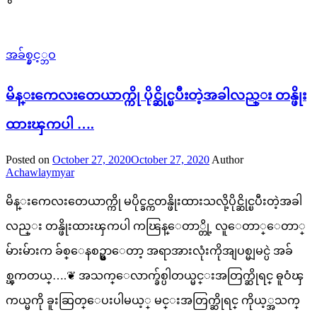
အခ်စ္နွင့္ဘဝ
မိန္းကေလးတေယာက္ကို ပိုင္ဆိုင္ၿပီးတဲ့အခါလည္း တန္ဖိုး
ထားၾကပါ ….
Posted on
October 27, 2020
October 27, 2020
Author
Achawlaymyar
မိန္းကေလးတေယာက္ကို မပိုင္ခင္ကတန္ဖိုးထားသလို့ပိုင္ဆိုင္ၿပီးတဲ့အခါ
လည္း တန္ဖိုးထားၾကပါ ကၽြန္ေတာ္တို့ လူေတာ္ေတာ္
မ်ားမ်ားက ခ်စ္ေနစဥ္မွာေတာ့ အရာအားလုံးကိုအျပစ္မျမင္ပဲ အခ်
စ္ၾကတယ္….❦ အသက္ေလာက္ခ်စ္ပါတယ္မင္းအတြက္ဆိုရင္ ဓူဝံၾ
ကယ္မကို ခူးဆြတ္ေပးပါမယ့္ မင္းအတြက္ဆိုရင္ ကိုယ့္အသက္