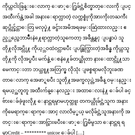
ကိုယ္ကငါးခြန္းေလာက္ ေဖာ္ေ႐ြခ်င္တဲ့စိတ္ဓာတ္ေလးကို ျပင္
အထီးက်န္တဲ့အခါ အနားေရာက္လာတဲ့ လက္တစ္စုံကိုအားကိုးတႀကီး
ဆုပ္ကိုင္ခ်င္တာေတြ မလုပ္နဲ႔ ခင္ဗ်ားအမိအရဖမ္းဆြဲထားလည္း ဧ
ည့္သည္သေဘာမ်ိဳးနဲ႔ေရာက္လာတဲ့သူကေတာ့ အခ်ိန္တန္ရင္ ျပန္မွာပဲ သူ
တို႔လိုအပ္လို႔ ကိုယ့္ဘဝထဲဝင္လာၿပီး ျပန္ထြက္သြားတဲ့အခ်ိန္မွ ကိုယ္ကသူ
တို႔ကို လိုအပ္ၿပီး မက်န္ခဲ့ေစနဲ႔ေခ်တယ္ဆိုတာ နားေထာင္လို႔သာ
မေကာင္းတာ ဘယ္သူ႔အတြက္မွ လိုသုံး ျဖစ္စရာမလိုဘူးခဏ
တာေလာက္ အေဖာ္ရၿပီး သူတို႔အဖက္မလုပ္တဲ့အခ်ိန္ ဝမ္းနည္း
ရမယ့္အတူတူ အထီးက်န္ေနလည္း အထာေလးနဲ႔ ေခ်ပါ ခင္
ဗ်ားေခ်ခဲ့ဖူးလို႔ ေနာင္တရမွာမဟုတ္ဘူး တကယ္လိုခ်င္တဲ့သူက အနား
ကိုမေရာက္ေရာက္ေအာင္ လာလိမ့္မယ္ မလိုခ်င္တဲ့သူအနားကို အ
တင္းေရာက္ေအာင္သြားၿပီးေဖာ္ေ႐ြမိမွသာ ေနာင္တရ ရ
မွာCredit – ********* unicoe ေခ်ပါ […]