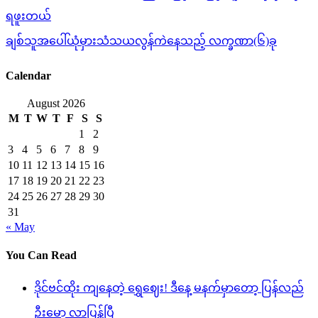
ရဖူးတယ်
ချစ်သူအပေါ်ယုံမှားသံသယလွန်ကဲနေသည့် လက္ခဏာ(၆)ခု
Calendar
August 2026
M
T
W
T
F
S
S
1
2
3
4
5
6
7
8
9
10
11
12
13
14
15
16
17
18
19
20
21
22
23
24
25
26
27
28
29
30
31
« May
You Can Read
ဒိုင်ဗင်ထိုး ကျနေတဲ့ ရွှေဈေး! ဒီနေ့ မနက်မှာတော့ ပြန်လည်
ဦးမော့ လာပြန်ပြီ