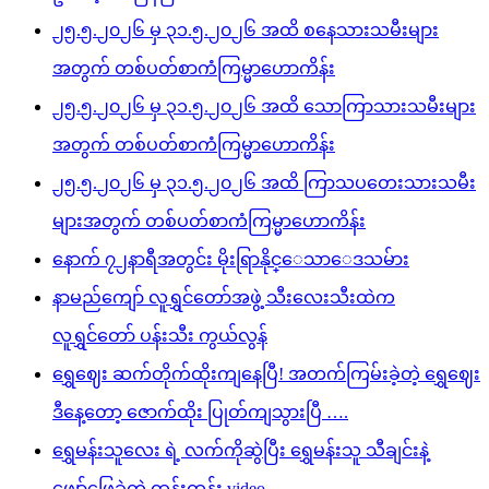
၂၅.၅.၂၀၂၆ မှ ၃၁.၅.၂၀၂၆ အထိ စနေသားသမီးများ
အတွက် တစ်ပတ်စာကံကြမ္မာဟောကိန်း
၂၅.၅.၂၀၂၆ မှ ၃၁.၅.၂၀၂၆ အထိ သောကြာသားသမီးများ
အတွက် တစ်ပတ်စာကံကြမ္မာဟောကိန်း
၂၅.၅.၂၀၂၆ မှ ၃၁.၅.၂၀၂၆ အထိ ကြာသပတေးသားသမီး
များအတွက် တစ်ပတ်စာကံကြမ္မာဟောကိန်း
နောက် ၇၂နာရီအတွင်း မိုးရြာနိုင္ေသာေဒသမ်ား
နာမည်ကျော် လူရွှင်တော်အဖွဲ့ သီးလေးသီးထဲက
လူရွှင်တော် ပန်းသီး ကွယ်လွန်
ရွှေဈေး ဆက်တိုက်ထိုးကျနေပြီ! အတက်ကြမ်းခဲ့တဲ့ ရွှေဈေး
ဒီနေ့တော့ ဇောက်ထိုး ပြုတ်ကျသွားပြီ ….
ရွှေမန်းသူလေး ရဲ့ လက်ကိုဆွဲပြီး ရွှေမန်းသူ သီချင်းနဲ့
ဖျော်ဖြေခဲ့တဲ့ ထွန်းထွန်း video