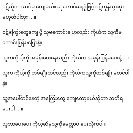
ဝဋ်ဆိုတာ ဆပ်မှ ကျေမယ်။ ဆုတောင်းနေရုံဖြင့် ဝဋ်ကုန်သွားမှာ
မဟုတ်ပါဘူး …။
ဝဋ်ကြွေးတွေကျေ ဖို့ သူမကောင်းပြောလည်း ကိုယ်က သူ့ကိုမ
ကောင်းပြန်မပြောနဲ့။
သူကကိုယ့်ကို အမုန်းပေးနေလည်း ကိုယ်က အမုန်းပြန်မပေးနဲ့ …။
သူက ကိုယ့်ကို တစ်မျိုးထင်လည်း ကိုယ်ကသူ့ကိုတစ်မျိုး မထင်ပါ
နဲ့။
သူ့အပေါ်တင်နေတဲ့ အကြွေးတွေ ကျေတော့မယ်ဆိုတာ သတိရ
ပေးပါ …။
သူဘာပေးပေး ကိုယ့်ဆီမှသူ့ကိုမေတ္တာပဲ ပေးလိုက်ပါ။