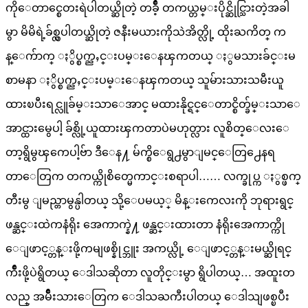
ကိုေတာင္စေတးရဲပါတယ္ဆိုတဲ့ တခ်ိဳ့ တကယ္တမ္းပိုင္ဆိုင္သြားတဲ့အခါ
မွာ မိမိရဲ့ခ်စ္လွပါတယ္ဆိုတဲ့ ဇနီးမယားကိုသဲအိတ္လို့ ထိုးႀကိတ္ က
န္ေက်ာက္ ႏွိပ္စက္ညႇင္းပမ္းေနၾကတယ္ ႏွမသားခ်င္းမ
စာမနာ ႏွိပ္စက္ညႇင္းပမ္းေနၾကတယ္ သူမ်ားသားသမီးယူ
ထားၿပီးရင္လူခ်မ္းသာေအာင္ မထားနိုင္ရင္ေတာင္စိတ္ခ်မ္းသာေ
အာင္ထားမွေပါ့ ခ်စ္လို့ယူထားၾကတာပဲမဟုတ္လား လူစိတ္ေလးေ
တာ့ရွိမွၾကေပါ့ဗ်ာ ဒီေန႔ မ်က္စိေရွ႕မွာျမင္ေတြ႕ေနရ
တာေတြက တကယ္ကိုစိတ္မေကာင္းစရာပါ…… လက္ခုပ္က ႏွစ္ဖက္
တီးမွ ျမည္တာမွန္ပါတယ္ သို့ေပမယ့္ မိန္းကေလးကို ဘုရားရွင္
ဖန္ဆင္းထဲကနံရိုး အေကာက္နဲ႔ ဖန္ဆင္းထားတာ နံရိုးအေကာက္ကို
ေျဖာင့္တန္းဖို့ကမျဖစ္နိုင္ဘူး အကယ္လို့ ေျဖာင့္တန္းမယ္ဆိုရင္
က်ိဳးဖို့ပဲရွိတယ္ ေဒါသဆိုတာ လူတိုင္းမွာ ရွိပါတယ္… အထူးတ
လည္ အမ်ိဳးသားေတြက ေဒါသႀကီးပါတယ္ ေဒါသျဖစ္ၿပီး