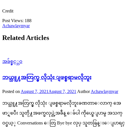
Credit
Post Views:
188
Achawlaymyar
Related Articles
အခ်စ္နွင့္ဘဝ
ဘယ္သူ႔အတြက္မွ လိုသုံး ျဖစ္စရာမလိုဘူး
Posted on
August 7, 2021
August 7, 2021
Author
Achawlaymyar
ဘယ္သူ႔အတြက္မွ လိုသုံး ျဖစ္စရာမလိုဘူးခဏတာေလာက္ အေ
ဖာ္ရၿပီး သူတို႔အဖက္မလုပ္တဲ့အခ်ိန္ ေခ်ပါ ကိုယ္စေျပာမွ အသက္
ဝင္မယ့္ Conversations ေတြ Bye bye လုပ္ သူတခြန္းေျပာရင္