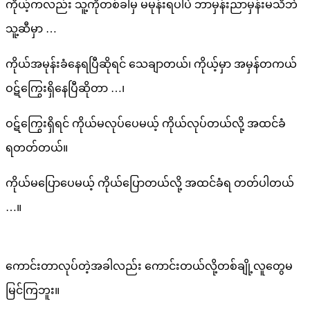
ကိုယ့်ကလည်း သူ့ကိုတစ်ခါမှ မမုန်းရပါပဲ ဘာမှန်းညာမှန်းမသိဘဲ
သူ့ဆီမှာ …
ကိုယ်အမုန်းခံနေရပြီဆိုရင် သေချာတယ်၊ ကိုယ့်မှာ အမှန်တကယ်
ဝဋ်ကြွေးရှိနေပြီဆိုတာ …၊
ဝဋ်ကြွေးရှိရင် ကိုယ်မလုပ်ပေမယ့် ကိုယ်လုပ်တယ်လို့ အထင်ခံ
ရတတ်တယ်။
ကိုယ်မပြောပေမယ့် ကိုယ်ပြောတယ်လို့ အထင်ခံရ တတ်ပါတယ်
…။
ကောင်းတာလုပ်တဲ့အခါလည်း ကောင်းတယ်လို့တစ်ချို့လူတွေမ
မြင်ကြဘူး။