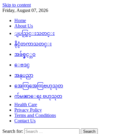
Skip to content
Friday, August 07, 2026
Home
About Us
ျပည္တြင္းသတင္း
နိုင္ငံတကာသတင္း
အခ်စ္နွင့္ဘဝ
ေဗဒင္
အနုပညာ
အေထြအေထြဗဟုသုတ
က်မၼာေရး ဗဟုသုတ
Health Care
Privacy Policy
Terms and Conditions
Contact Us
Search for: