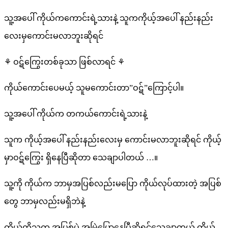
သူ့အပေါ် ကိုယ်ကကောင်းရဲ့သားနဲ့ သူကကိုယ့်အပေါ် နည်းနည်း
လေးမှကောင်းမလာဘူးဆိုရင်
⚘ ဝဋ်ကြွေးတစ်ခုသာ ဖြစ်လာရင် ⚘
ကိုယ်ကောင်းပေမယ့် သူမကောင်းတာ”ဝဋ်”ကြောင့်ပါ။
သူ့အပေါ် ကိုယ်က တကယ်ကောင်းရဲ့သားနဲ့
သူက ကိုယ့်အပေါ် နည်းနည်းလေးမှ ကောင်းမလာဘူးဆိုရင် ကိုယ့်
မှာဝဋ်ကြွေး ရှိနေပြီဆိုတာ သေချာပါတယ် …။
သူ့ကို ကိုယ်က ဘာမှအပြစ်လည်းမပြော ကိုယ်လုပ်ထားတဲ့ အပြစ်
တွေ ဘာမှလည်းမရှိဘဲနဲ့
ကိုယ့်ကိုသူက အပြစ်ပဲ အမြဲပြောနေပြီဆိုရင်သေချာတယ် ကိုယ့်