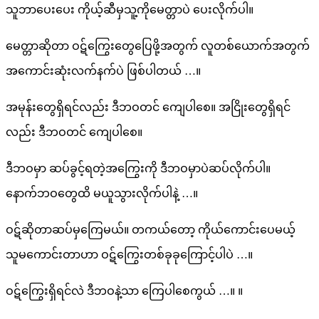
သူဘာပေးပေး ကိုယ့်ဆီမှသူ့ကိုမေတ္တာပဲ ပေးလိုက်ပါ။
မေတ္တာဆိုတာ ဝဋ်ကြွေးတွေပြေဖို့အတွက် လူတစ်ယောက်အတွက်
အကောင်းဆုံးလက်နက်ပဲ ဖြစ်ပါတယ် …။
အမုန်းတွေရှိရင်လည်း ဒီဘဝတင် ကျေပါစေ။ အငြိုးတွေရှိရင်
လည်း ဒီဘဝတင် ကျေပါစေ။
ဒီဘဝမှာ ဆပ်ခွင့်ရတဲ့အကြွေးကို ဒီဘဝမှာပဲဆပ်လိုက်ပါ။
နောက်ဘဝတွေထိ မယူသွားလိုက်ပါနဲ့ …။
ဝဋ်ဆိုတာဆပ်မှကြေမယ်။ တကယ်တော့ ကိုယ်ကောင်းပေမယ့်
သူမကောင်းတာဟာ ဝဋ်ကြွေးတစ်ခုခုကြောင့်ပါပဲ …။
ဝဋ်ကြွေးရှိရင်လဲ ဒီဘဝနဲ့သာ ကြေပါစေကွယ် …။ ။