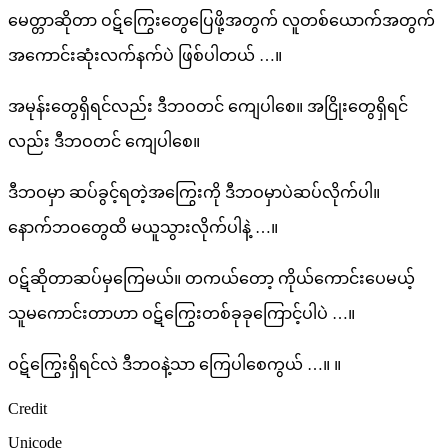
မေတ္တာဆိုတာ ဝဋ်ကြွေးတွေပြေဖို့အတွက် လူတစ်ယောက်အတွက်
အကောင်းဆုံးလက်နက်ပဲ ဖြစ်ပါတယ် …။
အမုန်းတွေရှိရင်လည်း ဒီဘဝတင် ကျေပါစေ။ အငြိုးတွေရှိရင်
လည်း ဒီဘဝတင် ကျေပါစေ။
ဒီဘဝမှာ ဆပ်ခွင့်ရတဲ့အကြွေးကို ဒီဘဝမှာပဲဆပ်လိုက်ပါ။
နောက်ဘဝတွေထိ မယူသွားလိုက်ပါနဲ့ …။
ဝဋ်ဆိုတာဆပ်မှကြေမယ်။ တကယ်တော့ ကိုယ်ကောင်းပေမယ့်
သူမကောင်းတာဟာ ဝဋ်ကြွေးတစ်ခုခုကြောင့်ပါပဲ …။
ဝဋ်ကြွေးရှိရင်လဲ ဒီဘဝနဲ့သာ ကြေပါစေကွယ် …။ ။
Credit
Unicode