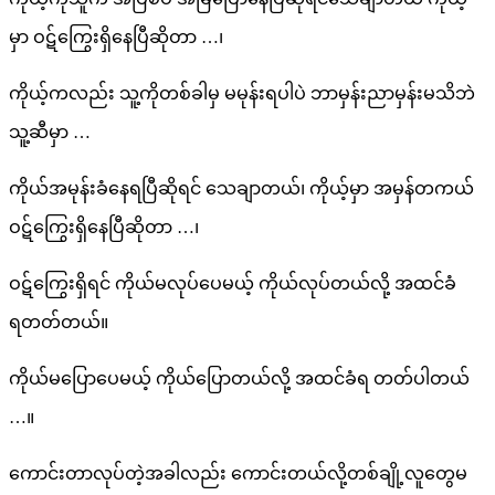
မှာ ဝဋ်ကြွေးရှိနေပြီဆိုတာ …၊
ကိုယ့်ကလည်း သူ့ကိုတစ်ခါမှ မမုန်းရပါပဲ ဘာမှန်းညာမှန်းမသိဘဲ
သူ့ဆီမှာ …
ကိုယ်အမုန်းခံနေရပြီဆိုရင် သေချာတယ်၊ ကိုယ့်မှာ အမှန်တကယ်
ဝဋ်ကြွေးရှိနေပြီဆိုတာ …၊
ဝဋ်ကြွေးရှိရင် ကိုယ်မလုပ်ပေမယ့် ကိုယ်လုပ်တယ်လို့ အထင်ခံ
ရတတ်တယ်။
ကိုယ်မပြောပေမယ့် ကိုယ်ပြောတယ်လို့ အထင်ခံရ တတ်ပါတယ်
…။
ကောင်းတာလုပ်တဲ့အခါလည်း ကောင်းတယ်လို့တစ်ချို့လူတွေမ