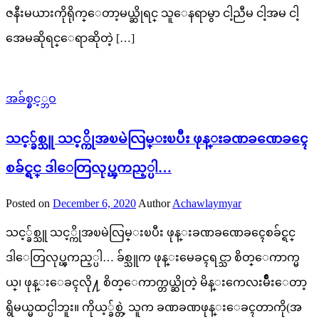
ဇနီးမယားကိုရိုက္ေတာ့မယ္ဆိုရင္ သူေနရာမွာ ငါ့ညီမ ငါ့အမ ငါ့
အေမဆိုရင္ေရာဆိုတဲ့ […]
အခ်စ္နွင့္ဘဝ
သင့္ခ်စ္သူ သင့္ကိုအၿမဲလြမ္းၿပီး ဖုန္းခဏခဏေခၚေ
စခ်င္ရင္ ဒါေတြလုပ္ၾကည့္ပါ…
Posted on
December 6, 2020
Author
Achawlaymyar
သင့္ခ်စ္သူ သင့္ကိုအၿမဲလြမ္းၿပီး ဖုန္းခဏခဏေခၚေစခ်င္ရင္
ဒါေတြလုပ္ၾကည့္ပါ… ခ်စ္သူက ဖုန္းမေခၚရင္သာ စိတ္ေကာက္မ
ယ္၊ ဖုန္းေခၚလို႔ စိတ္ေကာက္တယ္ဆိုတဲ့ မိန္းကေလးမ်ိဳးေတာ့
ရွိမယ္မထင္ပါဘူး။ ကိုယ့္ခ်စ္တဲ့ သူက ခဏခဏဖုန္းေခၚတာကို(အ