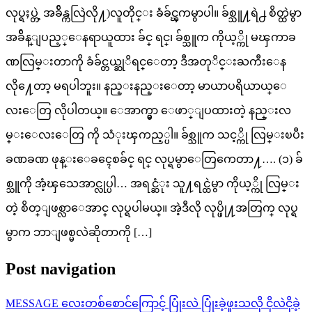
လုပ္ရႈပ္တဲ့ အခ်ိန္ကလြဲလို႔)လူတိုင္း ခံခ်င္ၾကမွာပါ။ ခ်စ္သူ႔ရဲ႕ စိတ္ထဲမွာ
အခ်ိန္ျပည့္ေနရာယူထား ခ်င္ ရင္၊ ခ်စ္သူက ကိုယ့္ကို မၾကာခ
ဏလြမ္းတာကို ခံခ်င္တယ္ဆုိရင္ေတာ့ ဒီအတုိင္းႀကီးေန
လို႔ေတာ့ မရပါဘူး။ နည္းနည္းေတာ့ မာယာပရိယာယ္ေ
လးေတြ လိုပါတယ္။ ေအာက္မွာ ေဖာ္ျပထားတဲ့ နည္းလ
မ္းေလးေတြ ကို သံုးၾကည့္ပါ။ ခ်စ္သူက သင့္ကို လြမ္းၿပီး
ခဏခဏ ဖုန္းေခၚေစခ်င္ ရင္ လုပ္ရမွာေတြကေတာ႔…. (၁) ခ်
စ္သူကို အံ့ၾသေအာင္လုပ္ပါ… အရင္ဆံုး သူ႔ရင္ထဲမွာ ကိုယ့္ကို လြမ္း
တဲ့ စိတ္ျဖစ္လာေအာင္ လုပ္ရပါမယ္။ အဲ့ဒီလို လုပ္ဖို႔အတြက္ လုပ္ရ
မွာက ဘာျဖစ္မလဲဆိုတာကို […]
Post navigation
MESSAGE လေးတစ်စောင်ကြောင့် ပြုံးလဲ ပြုံးခဲ့ဖူးသလို ငိုလဲငိုခဲ့