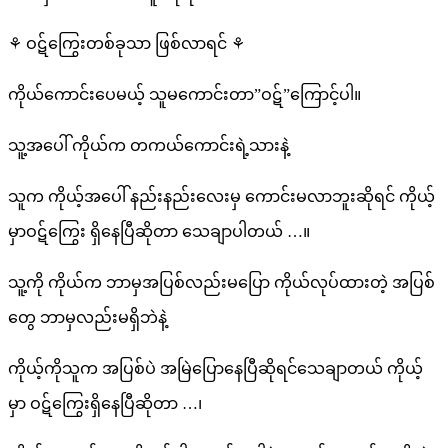
⚘ ဝဋ်ကြွေးတစ်ခုသာ ဖြစ်လာရင် ⚘
ကိုယ်ကောင်းပေမယ့် သူမကောင်းတာ”ဝဋ်”ကြောင့်ပါ။
သူ့အပေါ် ကိုယ်က တကယ်ကောင်းရဲ့သားနဲ့
သူက ကိုယ့်အပေါ် နည်းနည်းလေးမှ ကောင်းမလာဘူးဆိုရင် ကိုယ့်
မှာဝဋ်ကြွေး ရှိနေပြီဆိုတာ သေချာပါတယ် …။
သူ့ကို ကိုယ်က ဘာမှအပြစ်လည်းမပြော ကိုယ်လုပ်ထားတဲ့ အပြစ်
တွေ ဘာမှလည်းမရှိဘဲနဲ့
ကိုယ့်ကိုသူက အပြစ်ပဲ အမြဲပြောနေပြီဆိုရင်သေချာတယ် ကိုယ့်
မှာ ဝဋ်ကြွေးရှိနေပြီဆိုတာ …၊