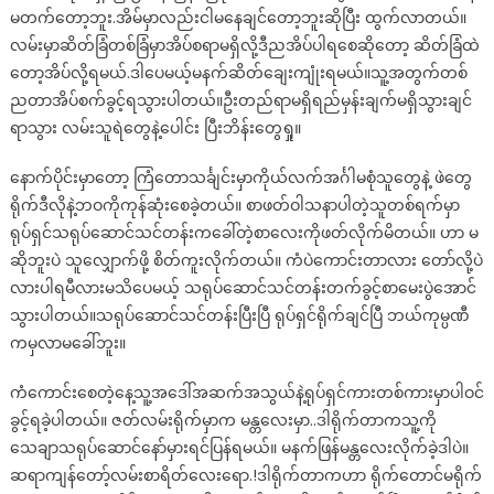
မတက်တော့ဘူး.အိမ်မှာလည်းငါမနေချင်တော့ဘူးဆိုပြီး ထွက်လာတယ်။
လမ်းမှာဆိတ်ခြံတစ်ခြံမှာအိပ်စရာမရှိလို့ဒီညအိပ်ပါရစေဆိုတော့ ဆိတ်ခြံထဲ
တော့အိပ်လို့ရမယ်.ဒါပေမယ့်မနက်ဆိတ်ချေးကျုံးရမယ်။သူ့အတွက်တစ်
ညတာအိပ်စက်ခွင့်ရသွားပါတယ်။ဦးတည်ရာမရှိရည်မှန်းချက်မရှိသွားချင်
ရာသွား လမ်းသူရဲတွေနဲ့ပေါင်း ပြီးဘိန်းတွေရှု။
နောက်ပိုင်းမှာတော့ ကြံတောသင်္ချင်းမှာကိုယ်လက်အင်္ဂါမစုံသူတွေနဲ့ ဖဲတွေ
ရိုက်ဒီလိုနဲ့ဘဝကိုကုန်ဆုံးစေခဲ့တယ်။ စာဖတ်ဝါသနာပါတဲ့သူတစ်ရက်မှာ
ရုပ်ရှင်သရုပ်ဆောင်သင်တန်းကခေါ်တဲ့စာလေးကိုဖတ်လိုက်မိတယ်။ ဟာ မ
ဆိုဘူးပဲ သူလျှောက်ဖို့ စိတ်ကူးလိုက်တယ်။ ကံပဲကောင်းတာလား တော်လို့ပဲ
လားပါရမီလားမသိပေမယ့် သရုပ်ဆောင်သင်တန်းတက်ခွင့်စာမေးပွဲအောင်
သွားပါတယ်။သရုပ်ဆောင်သင်တန်းပြီးပြီ ရုပ်ရှင်ရိုက်ချင်ပြီ ဘယ်ကုမ္ပဏီ
ကမှလာမခေါ်ဘူး။
ကံကောင်းစေတဲ့နေ့သူ့အဒေါ်အဆက်အသွယ်နဲ့ရုပ်ရှင်ကားတစ်ကားမှာပါဝင်
ခွင့်ရခဲ့ပါတယ်။ ဇတ်လမ်းရိုက်မှာက မန္တလေးမှာ..ဒါရိုက်တာကသူ့ကို
သေချာသရုပ်ဆောင်နော်မှားရင်ပြန်ရမယ်။ မနက်ဖြန်မန္တလေးလိုက်ခဲ့ဒါပဲ။
ဆရာကျန်တော့်လမ်းစာရိတ်လေးရော.!ဒါရိုက်တာကဟာ ရိုက်တောင်မရိုက်