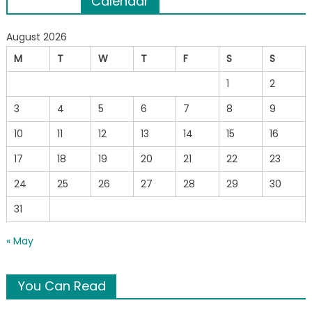
Calendar
navigation
August 2026
M
T
W
T
F
S
S
1
2
3
4
5
6
7
8
9
10
11
12
13
14
15
16
17
18
19
20
21
22
23
24
25
26
27
28
29
30
31
« May
You Can Read