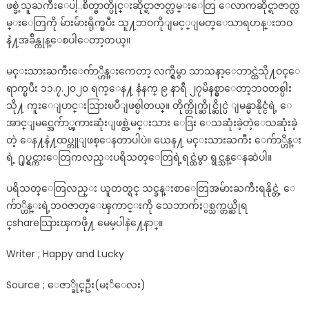
ဖစ္ခဲ့သူႀကီးေပါ့..စိတ္ဓာတ္ပိုင္းဆိုင္ရာဇာတ္လမ္းေတြ ေလာကဆိုင္ရာဇာတ္လ
မ္းေတြကို မ်ားမ်ားရိုက္ၿပီး သူ႔ဘဝကိုျမင့္ျမတ္ေသာရဟန္းဘဝ
နဲ႔အခ်ိန္ကုန္ေစပါေတာ့တယ္။
မင္းသားႀကီးေက်ာ္ဟိန္းကေတာ့ လက္ရွိမွာ သာသနာ့ေဘာင္ထဲသို႔ဝင္ေ
ရာက္ၿပီး ၁၁.၇.၂၀၂၀ ရက္ေန႔ နံနက္ ၉ နာရီ ၂၇မိနစ္မွာေတာ့ဘဝတစ္ပါး
သို႔ ကူးေျပာင္းသြားၿပီျဖစ္ပါတယ္။ တိုက္တိုက္ဆိုင္ဆိုင္ပဲ ျမန္မာနိုင္ငံရဲ့ ေ
အာင္ျမင္အေက်ာ္ၾကားဆုံးျဖစ္တဲ့မင္းသား ေဒြး ေသဆုံးခဲ့တဲ့ေသဆုံးခဲ့
တဲ့ ေန႔နဲ႔ထပ္တူျဖစ္ေနတာပါပဲ။ ယေန႔ မင္းသားႀကီး ေက်ာ္ဟိန္း
ရဲ့ ႐ုပ္ရွင္ကားေတြကလည္းပရိသတ္ေတြရဲ့ရင္ထဲမွာ ရွင္သန္ေနဆဲပါ။
ပရိသတ္ေတြလည္း ယူတတ္ရင္ သင္ခန္းစာေတြအမ်ားႀကီးရနိုင္တဲ့ ေ
က်ာ္ဟိန္းရဲ့ဘဝဇာတ္ေၾကာင္းကို သေဘာက်ႏွစ္သက္တယ္ဆိုရ
င္shareသြားၾကဖို႔ မေမ့ပါနဲ႔ေနာ္။
Writer ; Happy and Lucky
Source ; ေဇာ္ခိုင္ဦး(မႏၲေလး)