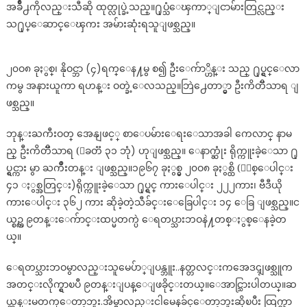
အခ်ိဳ႕ကိုလည္းသီဆို ထုတ္လုပ္ခဲ့သည္။႐ုပ္သံေၾကာ္ျငာမ်ားတြင္လည္း
သ႐ုပ္ေဆာင္ေၾကး အမ်ားဆုံးရသူျဖစ္သည္။
၂၀ဝ၈ ခုႏွစ္၊ နိုဝင္ဘာ (၄)ရက္ေန႔မွ စ၍ ဦးေက်ာ္ဟိန္း သည္ ႐ုပ္ရွင္ေလာ
ကမွ အနားယူကာ ရဟန္း ဝတ္ခဲ့ေလသည္။ဘြဲ႕ေတာ္မွာ ဦးကိတၱိသာရ ျ
ဖစ္သည္။
ဘုန္းႀကီးဝတ္ အေနျဖင့္ စာေပမ်ားေရးေသာအခါ ကေလာင္ နာမ
ည္ ဦးကိတၱိသာရ (ေခတၱ ၃၁ ဘုံ) ဟုျဖစ္သည္။ ေနာက္ဆုံး ရိုက္ကူးခဲ့ေသာ ႐ု
ပ္ရွင္ကား မွာ ႀကိဳးတန္း ျဖစ္သည္။၁၉၆၇ ခုႏွစ္မွ ၂၀ဝ၈ ခုႏွစ္ထိ (ႏွစ္ေပါင္း
၄၁ ႏွစ္အတြင္း)ရိုက္ကူးခဲ့ေသာ ႐ုပ္ရွင္ ကားေပါင္း ၂၂၂ကား၊ ဗီဒီယို
ကားေပါင္း ၃၆၂ ကား ဆိုခဲ့တဲ့သီခ်င္းေခြေပါင္း ၁၄ ေခြ ျဖစ္သည္။င
ယ္စဥ္က ၉တန္းေက်ာင္းထပ္မတက္ပဲ ေရတပ္သားဘဝနဲ႔တစ္ႏွစ္ေနခဲ့တ
ယ္။
ေရတပ္သားဘဝမွာလည္းသူမေပ်ာ္ျပန္ဘူး..နတ္တလင္းကအေဒၚျဖစ္သူက
အတင္းလိုက္ရွာၿပီ ၉တန္းျပန္ေျဖခိုင္းတယ္။ေအာင္သြားပါတယ္။ဆ
ယ္တန္းမတက္ေတာ့ဘူး.အိမ္မွာလည္းငါမေနခ်င္ေတာ့ဘူးဆိုၿပီး ထြက္လာ