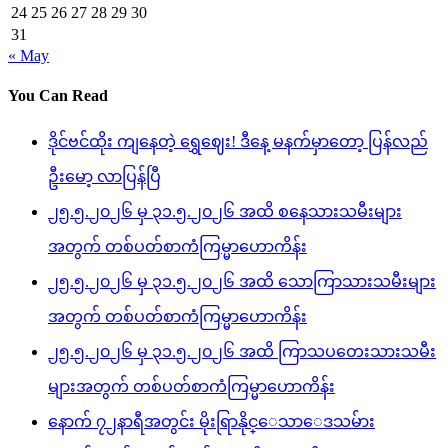
24
25
26
27
28
29
30
31
« May
You Can Read
ဒိုင်ဗင်ထိုး ကျနေတဲ့ ရွှေဈေး! ဒီနေ့ မနက်မှာတော့ ပြန်လည်
ဦးမော့ လာပြန်ပြီ
၂၅.၅.၂၀၂၆ မှ ၃၁.၅.၂၀၂၆ အထိ စနေသားသမီးများ
အတွက် တစ်ပတ်စာကံကြမ္မာဟောကိန်း
၂၅.၅.၂၀၂၆ မှ ၃၁.၅.၂၀၂၆ အထိ သောကြာသားသမီးများ
အတွက် တစ်ပတ်စာကံကြမ္မာဟောကိန်း
၂၅.၅.၂၀၂၆ မှ ၃၁.၅.၂၀၂၆ အထိ ကြာသပတေးသားသမီး
များအတွက် တစ်ပတ်စာကံကြမ္မာဟောကိန်း
နောက် ၇၂နာရီအတွင်း မိုးရြာနိုင္ေသာေဒသမ်ား