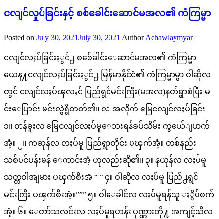
ငလျင်လှုပ်ခြင်းနှင့် စစ်ခေါင်းဆောင်မအလ၏ ကံကြမ္မာ
Posted on
July 30, 2021
July 30, 2021
Author
Achawlaymyar
ငလျင်လႈပ်ခြင်းႏွင်႕ စစ်ေခါင်းေဆာင်မအလ၏ ကံကြမ္မာ
ယေန႔ငလျင်လႈပ်ခြင်းႏွင်႕ မြန်မာနိုင်ငံ၏ ကံကြမ္မာမွာ ဝါဆိုလ
တွင် ငလျင်လႈပ်ၾလႇင် ပြည်ရွင်မင်းကြီး(မအလ)နတ်ရွာစံပြီး မ
င်းေပြာင်း မင်းလွဲရွိတတ်၏။ လ-အလိုက် မြေငလျင်လႈပ်ခြင်း
၁။ တန်ခူးလ မြေငလျင်လႈပ်မူေဘးရန်ခပ်သိမ်း ကွယ်ေျပာက်
အံ့။ ၂။ ကဆုန်လ လႈပ်မူ ပြည်ရွာတိုင်း ပၾက်အံ့။ တစ်နည်း
သစ်ပင်ပန်းမန် ေကာင်းအံ့ ဟုလည်းဆို၏။ ၃။ နယုန်လ လႈပ်မူ
သတ္တဝါအျမား ပၾက်စီးအံ “””၄။ ဝါဆိုလ လႈပ်မူ ပြည်႕ရွင်
မင်းကြီး ပၾက်စီးအံ့။””” ၅။ ဝါေခါင်လ လႈပ်မူရန်သူ ႏွိပ်စက်
အံ့။ ၆။ ေတာ်သလင်းလ လႈပ်မူရဟန်း ပုဏ္ဏားတို႔ အကျင့်သီလ