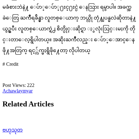
မခံစားဘဲနဲ႔ ေပ်ာ္ေပ်ာ္႐ႊင္႐ႊင္ပဲ ေနသြား ရမွာပါ။ အခက္အ
ခဲေတြ ႀကဳံရခ်ိန္မွာ လူတစ္ေယာက္ ဘယ္လို တုံ႔ျပန္မလဲဆိုတာနဲ႔
ယွဥ္ၿပီး လူတစ္ေယာက္ရဲ႕ စိတ္ပိုင္းဆိုင္ရာ ႏွလုံးသြင္းမႈကို တို
င္းတာေလ့ရွိပါတယ္။ အဆိုးႀကဳံလည္း ေပ်ာ္ေအာင္ေန
ဖို႔အတြက္ ရင့္က်က္မႈရွိဖို႔ေတာ့ လိုပါတယ္
# Credit
Post Views:
222
Achawlaymyar
Related Articles
ဗဟုသုတ