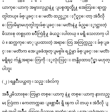
ယာက္ေယာက္ အမွားလုပ္တာနဲ႔ ျပစ္ဒဏ္ခတ္ဖို႔ အေတြးေရာက္တ
တ္ပါတယ္။ ခ်စ္ျခင္း ေမတၱာ ထည့္ထား ႏိုင္ရင္ေတာ့ အဲဒီလို
ေတြးမိမွာမဟုတ္ပါဘူးခ်စ္ျခင္းေမတၱာနဲ႔ ခ်ည္ေႏွာင္ထားတဲ့
မိသားစု တစ္စုဟာ ၿပိဳကြဲဖို႔ ခဲယဥ္းပါတယ္ ။ မရွိ သေလာက္ ပါ
ပဲ ။ ဆက္လက္ေဖာ္ျပထားတဲ့ အရာေတြ အတြက္လည္း ခ်စ္ျခ
င္းေမတၱာက အေျခခံအုတ္ျမစ္ပါ။ ရင္ထဲမွာ ခ်စ္ျခင္းေမတၱာ
မရွိရင္ က်န္တဲ့အရာေတြကို ႏွလုံးသြင္း တန္ဖိုးထားႏိုင္မွာ မဟုတ္
ပါဘူး
( ၂ ) ရန္ၿငိဳးပယ္သတ္ ၊ သည္းခံလ်က္
အခ်ိဳ႕မိသားစုေတြမွာ တစ္ေယာက္ နဲ႔ တစ္ေယာက္ နားလည္
မႈ လြဲတာ ၊ ကေတာက္ကဆ ျဖစ္တာမ်ိဳး ရွိ ၾက ပါ တယ္ ။ အဲဒီလို ျ
ဖစ္တဲ့အခါ အခ်ိဳ႕ေတြက မိသားစု ဆက္ဆံေရးရဲ႕ အေျခခံအုတ္ျ