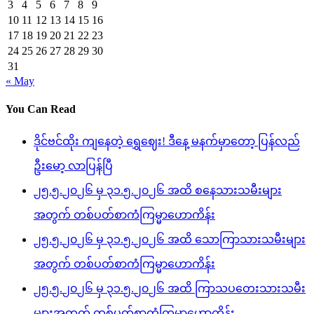
3
4
5
6
7
8
9
10
11
12
13
14
15
16
17
18
19
20
21
22
23
24
25
26
27
28
29
30
31
« May
You Can Read
ဒိုင်ဗင်ထိုး ကျနေတဲ့ ရွှေဈေး! ဒီနေ့ မနက်မှာတော့ ပြန်လည်
ဦးမော့ လာပြန်ပြီ
၂၅.၅.၂၀၂၆ မှ ၃၁.၅.၂၀၂၆ အထိ စနေသားသမီးများ
အတွက် တစ်ပတ်စာကံကြမ္မာဟောကိန်း
၂၅.၅.၂၀၂၆ မှ ၃၁.၅.၂၀၂၆ အထိ သောကြာသားသမီးများ
အတွက် တစ်ပတ်စာကံကြမ္မာဟောကိန်း
၂၅.၅.၂၀၂၆ မှ ၃၁.၅.၂၀၂၆ အထိ ကြာသပတေးသားသမီး
များအတွက် တစ်ပတ်စာကံကြမ္မာဟောကိန်း