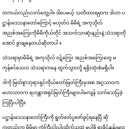
တကယ်လည်းလက်တွေ့ပါ။ ဒါပေမယ့် သတိထားရမှာက ဒါဟာ ပ
ဋ္ဌာန်းဒေသနာတော်ကြောင့် မဟုတ်ပဲ မိမိရဲ့ အကုသိုလ်
အညစ်အကြေးကိုမိမိကိုယ်တိုင် အသက်သာဆုံးနည်းနဲ့ သံသရာတို
အောင် ခွာချနေတယ်ဆိုတာပါ ။
သံသရာမှာမိမိရဲ့ အကုသိုလ် ဝဋ်ကြွေး အညစ်အကြေးတွေ မ
ကုန်စင်သေးပဲ သံသရာကနေ ထွက်သွားလို့ ရရိုးထုံးစံမရှိပါ။
ဒါကို မြတ်စွာဘုရားရှင်ကိုယ်တော်မြတ်ကြီးမှအစ အဂ္ဂသာဝက
မဟာသာဝက ရဟန္တာအရှင်မြတ်ကြီးများပါမကျန် သက်သေပြခဲ့
ကြပြီးပါပြီ။
ပဋ္ဌာန်းဒေသနာတော်ကြီးကို ရွတ်ဖတ်ပူဇော်ခွင့်ရနေပြီ ဆို
ကတည်းက မိမိမှာ ကံကြီးငါးပါးထိုက်သူထဲ မပါဖို့ ရာခိုင်နှုန်းများ