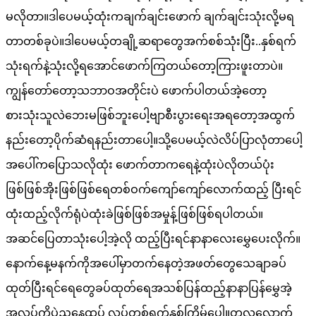
မလိုတာ။ဒါပေမယ့်ထုံးကချက်ချင်းဖောက် ချက်ချင်းသုံးလို့မရ
တာတစ်ခုပဲ။ဒါပေမယ့်တချို့ဆရာတွေအက်စစ်သုံးပြီး..နှစ်ရက်
သုံးရက်နဲ့သုံးလို့ရအောင်ဖောက်ကြတယ်တော့ကြားဖူးတာပဲ။
ကျွန်တော်တော့သဘာဝအတိုင်းပဲ ဖောက်ပါတယ်အဲ့တော့
စားသုံးသူလဲဘေးမဖြစ်ဘူးပေါ့ဗျာစီးပွားရေးအရတော့အထွက်
နည်းတော့ပိုက်ဆံရနည်းတာပေါ့။သို့ပေမယ့်လဲလိပ်ပြာလုံတာပေါ့
အပေါ်ကပြောသလိုထုံး ဖောက်တာကရေနဲ့ထုံးပဲလိုတယ်ပုံး
ဖြစ်ဖြစ်အိုးဖြစ်ဖြစ်ရေတစ်ဝက်ကျော်ကျော်လောက်ထည့် ပြီးရင်
ထုံးထည့်လိုက်ရုံပဲထုံးခဲဖြစ်ဖြစ်အမှုန့်ဖြစ်ဖြစ်ရပါတယ်။
အဆင်ပြေတာသုံးပေါ့အဲ့လို ထည့်ပြီးရင်နာနာလေးမွှေပေးလိုက်။
နောက်နေ့မနက်ကိုအပေါ်မှာတက်နေတဲ့အဖတ်တွေသေချာခပ်
ထုတ်ပြီးရင်ရေတွေခပ်ထုတ်ရေအသစ်ပြန်ထည့်နာနာပြန်မွှေအဲ့
အလုပ်ကိုပဲညနေထပ် လုပ်တစ်ရက်နှစ်ကြိမ်ပေါ့။တလလောက်