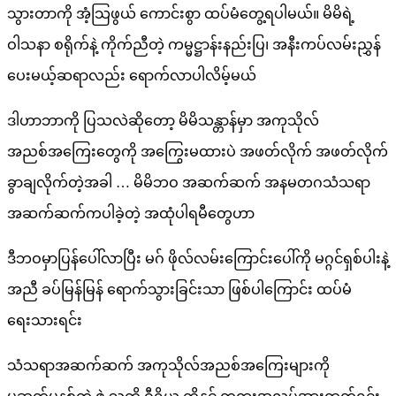
သွားတာကို အံ့သြဖွယ် ကောင်းစွာ ထပ်မံတွေ့ရပါမယ်။ မိမိရဲ့
ဝါသနာ စရိုက်နဲ့ ကိုက်ညီတဲ့ ကမ္မဋ္ဌာန်းနည်းပြ၊ အနီးကပ်လမ်းညွှန်
ပေးမယ့်ဆရာလည်း ရောက်လာပါလိမ့်မယ်
ဒါဟာဘာကို ပြသလဲဆိုတော့ မိမိသန္တာန်မှာ အကုသိုလ်
အညစ်အကြေးတွေကို အကြွေးမထားပဲ အဖတ်လိုက် အဖတ်လိုက်
ခွာချလိုက်တဲ့အခါ … မိမိဘဝ အဆက်ဆက် အနမတဂသံသရာ
အဆက်ဆက်ကပါခဲ့တဲ့ အထုံပါရမီတွေဟာ
ဒီဘဝမှာပြန်ပေါ်လာပြီး မဂ် ဖိုလ်လမ်းကြောင်းပေါ်ကို မဂ္ဂင်ရှစ်ပါးနဲ့
အညီ ခပ်မြန်မြန် ရောက်သွားခြင်းသာ ဖြစ်ပါကြောင်း ထပ်မံ
ရေးသားရင်း
သံသရာအဆက်ဆက် အကုသိုလ်အညစ်အကြေးများကို