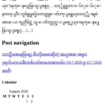
ယ္။ 5ရက္ေန႔ေမြးသူျဖစ္ရင္… သင့္ခ်စ္သူဟာ ေပ်ာ္ေပ်ာ္ေ
နတတ္ျပီး လူခ်စ္လူခင္မ်ားတတ္သူေတ်ာက္ျဖစ္တယ္။သင့္ကို အျမဲ
အားေပး ကူညီခ်င္တဲ့ သူ ေတ်ာက္လည္းျဖစ္္တယ္။ 6ရက္ေန႔ေ
မြးသူျဖစ္ရင္… […]
Post navigation
သားဦးစေနေမြးရင္ မီးလိုမေမႊဆိုတဲ့ အယူအဆ အမွား
၇ရက်သားသမီးတစ်ပတ်စာဟောစာတမ်း (16.7.2020 မှ 22.7.2020
အထိ)
Calendar
August 2026
M
T
W
T
F
S
S
1
2