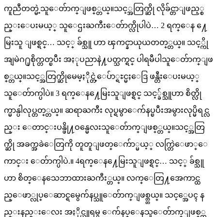
ကူညီတတ္မဲ့သူေတ်ာက္ျဖစ္္တယ္။သင့္အတြက္ဆို လိုခ်င္တာျဖည့္စ
ည္းေပးမယ့္ သူေဌးႀကီးေတ်ာက္လိုပါပဲ… 2 ရက္ေန ႔ေ
မြးသူ ျဖစ္ရင္… သင့္ ခ်စ္သူ ဟာ ၾကင္နာယုယတတ္္တယ္။ သင့္ကို
အျမဲဂ႐ုစိုက္တတ္ၿပီး အႏုပညာနဲ႔ပတ္သက္ရင္ ပါရမီပါသူေတ်ာက္ျဖ
စ္္တယ္။သင့္အတြက္ဆိုမေမ့ႏိုင္တဲ့ေပ်ာ္ရႊင္မႈေဒြ ဖန္တီးေပးမယ့္
သူေတ်ာက္ပါပဲ။ 3 ရက္ေန႔ေမြးသူျဖစ္ရင္ သင့္ခ်စ္သူဟာ စိတ္လို
က္မာန္ပါလုပ္တတ္္တယ္။ ဆရာႀကီး လုပ္ရမွာေက်နပ္ၿပီးအမွားလုပ္မိရင္လ
ည္း ေတာင္းပန္ဖို႔ဝန္မေလးသူေတ်ာက္ျဖစ္္တယ္။သင့္အတြ
က္ဆို အခက္အခဲေတြကို တူတူျဖတ္ေက်ာ္မယ့္ လက္တြဲေဖာ္ေ
ကာင္း ေတ်ာက္ပါပဲ.။ 4ရက္ေန႔ေမြးသူျဖစ္ရင္… သင့္ ခ်စ္သူ
ဟာ စိတ္ေနသေဘာထားႀကီး္တယ္။ လက္ေတြ႔အေကာင္ထ
ည္ေဖာ္လုပ္ေဆာင္ရမွေက်နပ္သူေတ်ာက္ျဖစ္တ္တယ္။ သင့္အေပၚ န
ည္းနည္းေလး အႏိုင္ယူရမွ ေက်နပ္ေနသူေတ်ာက္ျဖစ္္တ