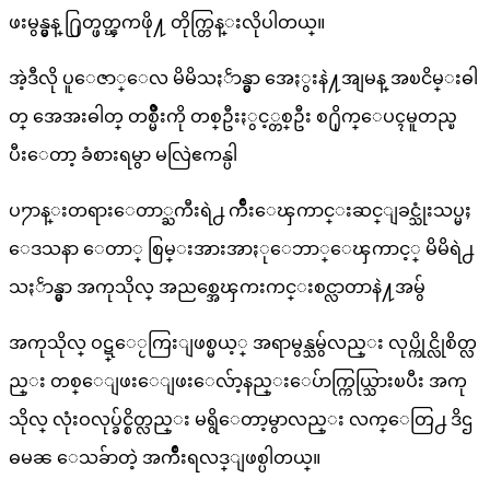
ဖးမွန္မွန္ ႐ြတ္ဖတ္ၾကဖို႔ တိုက္တြန္းလိုပါတယ္။
အဲ့ဒီလို ပူေဇာ္ေလ မိမိသႏၲာန္မွာ အေႏွးနဲ႔အျမန္ အၿငိမ္းဓါ
တ္ အေအးဓါတ္ တစ္မ်ိဳးကို တစ္ဦးႏွင့္တစ္ဦး စ႐ိုက္ေပၚမူတည္ၿ
ပီးေတာ့ ခံစားရမွာ မလြဲဧကန္ပါ
ပ႒ာန္းတရားေတာ္ႀကီးရဲ႕ က်ိဳးေၾကာင္းဆင္ျခင္သုံးသပ္မႈ
ေဒသနာ ေတာ္ စြမ္းအားအာႏုေဘာ္ေၾကာင့္ မိမိရဲ႕
သႏၲာန္မွာ အကုသိုလ္ အညစ္အေၾကးကင္းစင္လာတာနဲ႔အမွ်
အကုသိုလ္ ဝဋ္ေႂကြးျဖစ္မယ့္ အရာမွန္သမွ်လည္း လုပ္ကိုင္လိုစိတ္လ
ည္း တစ္ေျဖးေျဖးေလ်ာ့နည္းေပ်ာက္ကြယ္သြားၿပီး အကု
သိုလ္ လုံးဝလုပ္ခ်င္စိတ္လည္း မရွိေတာ့မွာလည္း လက္ေတြ႕ ဒိဌ
ဓမၼ ေသခ်ာတဲ့ အက်ိဳးရလဒ္ျဖစ္ပါတယ္။