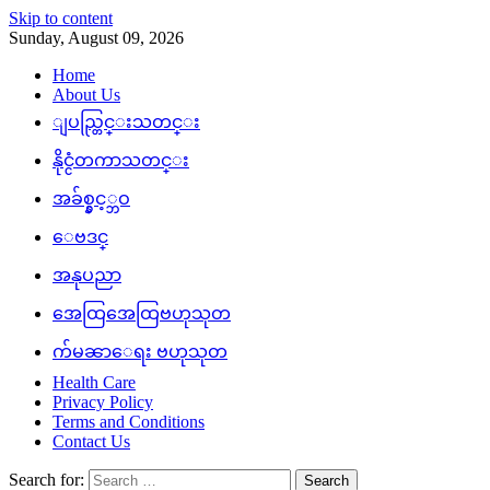
Skip to content
Sunday, August 09, 2026
Home
About Us
ျပည္တြင္းသတင္း
နိုင္ငံတကာသတင္း
အခ်စ္နွင့္ဘဝ
ေဗဒင္
အနုပညာ
အေထြအေထြဗဟုသုတ
က်မၼာေရး ဗဟုသုတ
Health Care
Privacy Policy
Terms and Conditions
Contact Us
Search for: