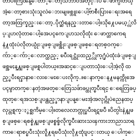
တာပဲ။ကြၽန္ေတာ္ေတာ့သဘာဝအတိုင္းပဲ ေဖာက္ပါတယ္
အဲ့ေတာ့စားသုံးသူလဲေဘးမျဖစ္ဘူးေပါ့ဗ်ာစီးပြားေရးအရေ
တာ့အထြက္နည္းေတာ့..ပိုက္ဆံရနည္းတာေပါ့။သို႔ေပမယ့္လဲလိ
ပ္ျပာလုံတာေပါ့အေပၚကေျပာသလိုထုံး ေဖာက္တာကေရ
နဲ႔ထုံးပဲလိုတယ္ပုံးျဖစ္ျဖစ္အိုးျဖစ္ျဖစ္ေရတစ္ဝက္ေ
က်ာ္ေက်ာ္ေလာက္ထည့္ ၿပီးရင္ထုံးထည့္လိုက္႐ုံပဲထုံးခဲျဖစ္ျ
ဖစ္အမႈန္႔ျဖစ္ျဖစ္ရပါတယ္။အဆင္ေျပတာသုံးေပါ့အဲ့လို ထ
ည့္ၿပီးရင္နာနာေလးေမႊေပးလိုက္..။ေနာက္ေန႔မနက္ကိုအေ
ပၚမွာတက္ေနတဲ့အဖတ္ေတြေသခ်ာခပ္ထုတ္ၿပီးရင္ ေရေတြခပ္
ထုတ္ေရအသစ္ျပန္ထည့္နာနာျပန္ေမႊအဲ့အလုပ္ကိုပဲညေနထပ္
လုပ္တစ္ရက္ႏွစ္ႀကိမ္ေပါ့။တလေလာက္လုပ္ၿပီးရင္ရၿပီ ။ပိတ္ပါးနဲ႔ျဖ
စ္ျဖစ္ေရစစ္နဲ႔ျဖစ္ျဖစ္စစ္ခ်လိုက္ၿပီးဆားသၾကားဘာညာသာရ
ကာေရာစပ္ၿပီးသုံးလိူ႔ရၿပီသုံးလို႔ထုံးျပင္းတယ္ ေပါက္ေ