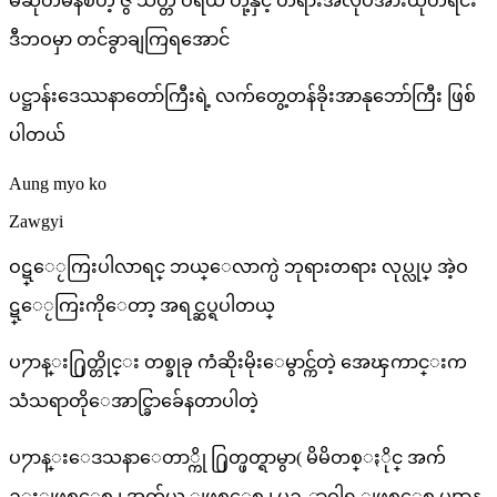
မဆုတ်မနစ်တဲ့ ဇွဲ သတ္တိ ဝီရိယ တို့နှင့် တရားအလုပ်အားထုတ်ရင်း
ဒီဘဝမှာ တင်ခွာချကြရအောင်
ပဋ္ဌာန်းဒေဿနာတော်ကြီးရဲ့ လက်တွေ့တန်ခိုးအာနုဘော်ကြီး ဖြစ်
ပါတယ်
Aung myo ko
Zawgyi
ဝဋ္ေႂကြးပါလာရင္ ဘယ္ေလာက္ပဲ ဘုရားတရား လုပ္လုပ္ အဲ့ဝ
ဋ္ေႂကြးကိုေတာ့ အရင္ဆပ္ရပါတယ္
ပ႒ာန္း႐ြတ္တိုင္း တစ္ခုခု ကံဆိုးမိုးေမွာင္က်တဲ့ အေၾကာင္းက
သံသရာတိုေအာင္ခြာခ်ေနတာပါတဲ့
ပ႒ာန္းေဒသနာေတာ္ကို ႐ြတ္ဖတ္ရာမွာ( မိမိတစ္ႏိုင္ အက်
ဥ္းျဖစ္ေစ ၊ အက်ယ္ ျဖစ္ေစ ၊ ပဉႇာဝါရ ျဖစ္ေစ ပ႒ာန