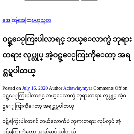
အေထြအေထြဗဟုသုတ
ဝဋ္ေႂကြးပါလာရင္ ဘယ္ေလာက္ပဲ ဘုရား
တရား လုပ္လုပ္ အဲ့ဝဋ္ေႂကြးကိုေတာ့ အရ
င္ဆပ္ရပါတယ္
Posted on
July 16, 2020
Author
Achawlaymyar
Comments Off
on
ဝဋ္ေႂကြးပါလာရင္ ဘယ္ေလာက္ပဲ ဘုရားတရား လုပ္လုပ္ အဲ့ဝ
ဋ္ေႂကြးကိုေတာ့ အရင္ဆပ္ရပါတယ္
ဝဋ်ကြွေးပါလာရင် ဘယ်လောက်ပဲ ဘုရားတရား လုပ်လုပ် အဲ့
ဝဋ်ကြွေးကိုတော့ အရင်ဆပ်ရပါတယ်