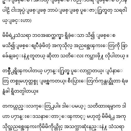
ပါဠိ ငါးအုပ္ပဲျဖစ္ျဖစ္ ဘာပဲျဖစ္ျဖစ္ ပူေဇာ္႐ြတ္ဖတ္ သရဇၨ်
ယ္ျခင္းဟာ)
မိမိရဲ႕သံသရာ ဘဝအဆက္ဆက္မွာ ရွိခဲ့ေသာ သိ၍ ျဖစ္ေစ
မသိ၍ျဖစ္ေစျပဳခဲ့မိတဲ့ အကုသိုလ္ အညစ္အေၾကးေတြကို ခြာ
ခ်ေနျခင္းနဲ႔တူတယ္ ဆိုတာ သတိေလး ကပ္ထားဖို႔ လိုပါတယ္ ။
တစ္ခ်ိဳ႕ရွိၾကပါတယ္ ပ႒ာန္း႐ြတ္မွ ပူေလာင္လာတယ္၊ ျပႆနာေ
တြ တစ္ခုမဟုတ္တစ္ခု ျဖစ္ၾကတယ္၊ စီးပြားေတြက်ကုန္တယ္ဆိုတာ ရံဖ
န္ရံခါ ရွိတတ္ပါတယ္။
တကယ္လည္းလက္ေတြ႕ပါ။ ဒါေပမယ့္ သတိထားရမွာက ဒါ
ဟာ ပ႒ာန္းေဒသနာေတာ္ေၾကာင့္ မဟုတ္ပဲ မိမိရဲ႕ အကု
သိုလ္အညစ္အေၾကးကိုမိမိကိုယ္တိုင္ အသက္သာဆုံးနည္းနဲ႔ သံသရာ