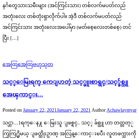
နင်္ဂတွေသားသမီးများ (အင်ကြင်းသား) တစ်လက်မပတ်လည်
အတုံးလေး တစ်တုံးရှာလိုက်ပါ။ အဲ့ဒီ တစ်လက်မပတ်လည်
အင်ကြင်းသား အတုံးလေးအပေါ်မှာ (မတ်စေ့လေးတစ်စေ့) တင်
ပြီး […]
အေထြအေထြဗဟုသုတ
သင့္ေမြးရက္ ကေျပာတဲ့ သင့္ဖူးစာရွင္/သင့္ခ်စ္သူ
အေၾကာင္း…
Posted on
January 22, 2021
January 22, 2021
Author
Achawlaymyar
သင္ဟာ…1ရက္ေန႔ ေမြးသူ ျဖစ္ရင္.. သင့္ ခ်စ္သူ ဟာ တတ္တတ္ႂ
ကြႂကြ႐ွိမယ္ ျဖတ္ထိုးဥာဏ္ အလြန္ေကာင္းၿပီး လူတဖက္သားကို