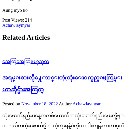
Aung myo ko
Post Views:
214
Achawlaymyar
Related Articles
အေထြအေထြဗဟုသုတ
အရမ္းစားလို႔ေကာင္းတဲ့(ထုံးေဖာက္နည္း)ကြမ္း
ယာဆိုင္မ်ားအတြက္
Posted on
November 18, 2022
Author
Achawlaymyar
ထုံးဖောက်နည်းမနေ့ကတစ်ယောက်ကထုံးဖောက်နည်းမေးလို့ဗျာ။
တကယ်ကထုံးဖောက်ဖို့က ထုံးနဲ့ရေနဲ့ပဲလိုတာပါ။ကျန်တာဘာမှကို