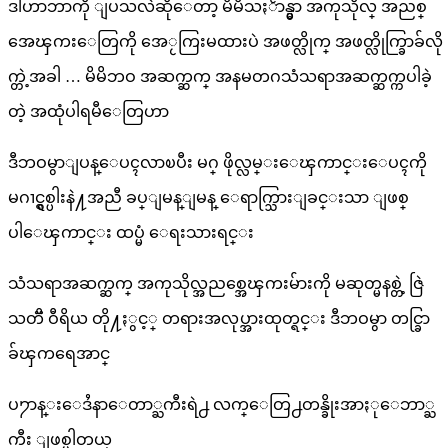
ဒါဟာဘာကို ျပသလဲဆိုေတာ့ မိမိသႏၲာန္မွာ အကုသိုလ္ အညစ္
အေၾကးေတြကို အေႂကြးမထားပဲ အဖတ္လိုက္ အဖတ္လိုက္ခြာခ်လို
က္တဲ့အခါ … မိမိဘဝ အဆက္ဆက္ အနမတဂသံသရာအဆက္ဆက္ကပါခဲ့
တဲ့ အထုံပါရမီေတြဟာ
ဒီဘဝမွာျပန္ေပၚလာၿပီး မဂ္ ဖိုလ္လမ္းေၾကာင္းေပၚကို
မဂၢင္ရွစ္ပါးနဲ႔အညီ ခပ္ျမန္ျမန္ ေရာက္သြားျခင္းသာ ျဖစ္
ပါေၾကာင္း ထပ္မံ ေရးသားရင္း
သံသရာအဆက္ဆက္ အကုသိုလ္အညစ္အေၾကးမ်ားကို မဆုတ္မနစ္တဲ့ ဇြဲ
သတၱိ ဝီရိယ တို႔ႏွင့္ တရားအလုပ္အားထုတ္ရင္း ဒီဘဝမွာ တင္ခြာ
ခ်ၾကရေအာင္
ပ႒ာန္းေဒႆနာေတာ္ႀကီးရဲ႕ လက္ေတြ႕တန္ခိုးအာႏုေဘာ္ႀ
ကီး ျဖစ္ပါတယ္