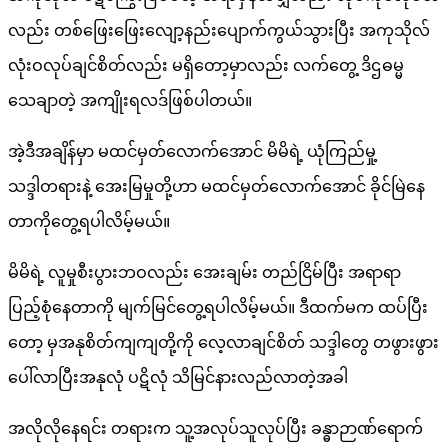
လည်း တစ်ဖြေးဖြေးလျော့နည်းပျောက်ကွယ်သွားပြီး အကုသိုလ်
လုံးဝလုပ်ချင်စိတ်လည်း မရှိတော့မှာလည်း လက်တွေ့ ဒိဌဓမ္မ
သေချာတဲ့ အကျိုးရလဒ်ဖြစ်ပါတယ်။
အဲ့ဒီအချိန်မှာ မထင်မှတ်လောက်အောင် မိမိရဲ့ ယုံကြည်မှု့
သဒ္ဒါတရားနဲ့ အေးမြမှုတို့ဟာ မထင်မှတ်လောက်အောင် ခိုင်မြဲနေ
တာကိုတွေ့ရပါလိမ့်မယ်။
မိမိရဲ့ လူမှုစီးပွားဘဝလည်း အေးချမ်း တည်ငြိမ်ပြီး အရာရာ
ပြည့်စုံနေတာကို မျက်မြင်တွေ့ရပါလိမ့်မယ်။ ဒီထက်မက ထပ်ပြီး
တော့ မှအနုစိတ်ကျကျတို့ကို လေ့လာချင်စိတ် သဒ္ဒါတွေ တဖွားဖွား
ပေါ်လာပြီးအနုလုံ ပဋိလုံ သိမြင်နားလည်လာတဲ့အခါ
အလိုလိုနေရင်း တရားက သူ့အလုပ်သူလုပ်ပြီး ခန္ဓာဉာဏ်ရောက်