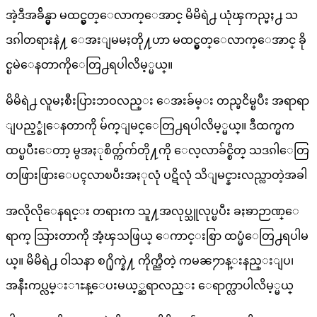
အဲ့ဒီအခ်ိန္မွာ မထင္မွတ္ေလာက္ေအာင္ မိမိရဲ႕ ယုံၾကည္မႈ႕ သ
ဒၵါတရားနဲ႔ ေအးျမမႈတို႔ဟာ မထင္မွတ္ေလာက္ေအာင္ ခို
င္ၿမဲေနတာကိုေတြ႕ရပါလိမ့္မယ္။
မိမိရဲ႕ လူမႈစီးပြားဘဝလည္း ေအးခ်မ္း တည္ၿငိမ္ၿပီး အရာရာ
ျပည့္စုံေနတာကို မ်က္ျမင္ေတြ႕ရပါလိမ့္မယ္။ ဒီထက္မက
ထပ္ၿပီးေတာ့ မွအႏုစိတ္က်က်တို႔ကို ေလ့လာခ်င္စိတ္ သဒၵါေတြ
တဖြားဖြားေပၚလာၿပီးအႏုလုံ ပဋိလုံ သိျမင္နားလည္လာတဲ့အခါ
အလိုလိုေနရင္း တရားက သူ႔အလုပ္သူလုပ္ၿပီး ခႏၶာဉာဏ္ေ
ရာက္ သြားတာကို အံ့ၾသဖြယ္ ေကာင္းစြာ ထပ္မံေတြ႕ရပါမ
ယ္။ မိမိရဲ႕ ဝါသနာ စ႐ိုက္နဲ႔ ကိုက္ညီတဲ့ ကမၼ႒ာန္းနည္းျပ၊
အနီးကပ္လမ္းၫႊန္ေပးမယ့္ဆရာလည္း ေရာက္လာပါလိမ့္မယ္