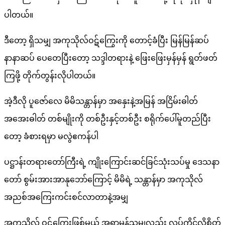
ပါတယ်။
ဒီတော့ ရှိသမျှ အကုသိုလ်ဝဋ်ကြွေးကို တောင့်ခံပြီး မြန်မြန်ဆပ်
နာနာဆပ် ပေတေပြီးတော့ သဒ္ဒါတရားနဲ့ ဖြေးဖြေးမှန်မှန် ရွတ်ဖတ်
ကြဖို့ တိုက်တွန်းလိုပါတယ်။
အဲ့ဒီလို ပူဇော်လေ မိမိသန္တာန်မှာ အနှေးနဲ့အမြန် အငြိမ်းဓါတ်
အအေးဓါတ် တစ်မျိုးကို တစ်ဦးနှင့်တစ်ဦး စရိုက်ပေါ်မူတည်ပြီး
တော့ ခံစားရမှာ မလွဲဧကန်ပါ
ပဋ္ဌာန်းတရားတော်ကြီးရဲ့ ကျိုးကြောင်းဆင်ခြင်သုံးသပ်မှု ဒေသနာ
တော် စွမ်းအားအာနုဘော်ကြောင့် မိမိရဲ့ သန္တာန်မှာ အကုသိုလ်
အညစ်အကြေးကင်းစင်လာတာနဲ့အမျှ
အကုသိုလ် ဝဋ်ကြွေးဖြစ်မယ့် အရာမှန်သမျှလည်း လုပ်ကိုင်လိုစိတ်