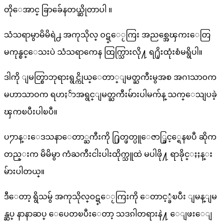
တိုေအာင္ ခြာခ်ေနတယ္ဆိုတာပါ ။
သံသရာမွာမိမိရဲ႕ အကုသိုလ္ ဝဋ္ေႂကြး အညစ္အေၾကးေတြ
မကုန္စင္ေသးပဲ သံသရာကေန ထြက္သြားလို႔ ရ႐ိုးထုံးစံမရွိပါ။
ဒါကို ျမတ္စြာဘုရားရွင္ကိုယ္ေတာ္ျမတ္ႀကီးမွအစ အဂၢသာဝက
မဟာသာဝက ရဟႏၲာအရွင္ျမတ္ႀကီးမ်ားပါမက်န္ သက္ေသျပခဲ့
ၾကၿပီးပါၿပီ။
ပ႒ာန္းေဒသနာေတာ္ႀကီးကို ႐ြတ္ဖတ္ပူေဇာ္ခြင့္ရေနၿပီ ဆိုက
တည္းက မိမိမွာ ကံႀကီးငါးပါးထိုက္သူထဲ မပါဖို႔ ရာခိုင္ႏႈန္း
မ်ားပါတယ္။
ဒီေတာ့ ရွိသမွ် အကုသိုလ္ဝဋ္ေႂကြးကို ေတာင့္ခံၿပီး ျမန္ျမ
န္ဆပ္ နာနာဆပ္ ေပေတၿပီးေတာ့ သဒၵါတရားနဲ႔ ေျဖးေျ