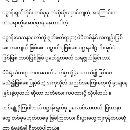
ပဋ္ဌာန်းရွတ်တိုင်း တစ်ခုခု ကံဆိုးမိုးမှောင်ကျတဲ့ အကြောင်းက
သံသရာတိုအောင်ခွာချနေတာပါတဲ့
ပဋ္ဌာန်းဒေသနာတော်ကို ရွတ်ဖတ်ရာမှာ( မိမိတစ်နိုင် အကျဉ်းဖြစ်
စေ ၊ အကျယ် ဖြစ်စေ ၊ ပဉှာဝါရ ဖြစ်စေ ပဋ္ဌာနပါဠိ ငါးအုပ်ပဲ
ဖြစ်ဖြစ် ဘာပဲဖြစ်ဖြစ် ပူဇော်ရွတ်ဖတ် သရဇ္ဇျယ်ခြင်းဟာ)
မိမိရဲ့သံသရာ ဘဝအဆက်ဆက်မှာ ရှိခဲ့သော သိ၍ ဖြစ်စေ
မသိ၍ဖြစ်စေပြုခဲ့မိတဲ့ အကုသိုလ် အညစ်အကြေးတွေကို ခွာချနေ
ခြင်းနဲ့တူတယ် ဆိုတာ သတိလေး ကပ်ထားဖို့ လိုပါတယ် ။
တစ်ချို့ရှိကြပါတယ် ပဋ္ဌာန်းရွတ်မှ ပူလောင်လာတယ်၊ ပြဿနာ
တွေ တစ်ခုမဟုတ်တစ်ခု ဖြစ်ကြတယ်၊ စီးပွားတွေကျကုန်တယ်ဆို
တာ ရံဖန်ရံခါ ရှိတတ်ပါတယ်။