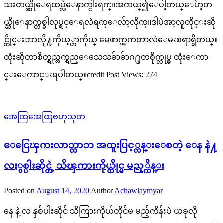
သးတယ္ဆိုေရထပ္လဲေနာက္ငါးရက္။အကယ္၍ေပါ့တယ္ေပ်ာ့တ
ယ္ဆိုေနာက္တစ္ခါလုပ္ရင္ေရလဲရက္ေလ်ာ့လိုက္။ဒါပဲအာ့လူတိုင္းဆို
င္တိုင္းဘာလို႔ကိုယ့္ဟာကိုယ္ မေဖာက္ၾကတာလဲေမးစရာရွိတယ္။
ထုံးဆိုတာစိတ္ရွည္လက္ရွည္ေသေသခ်ာခ်ာဂ႐ုတစိုက္လုပ္မွ ထုံးေကာ
င္းေကာင္းရပါတယ္။credit Post Views: 274
အေထြအေထြဗဟုသုတ
ေငြေၾကးလာဘ္လာဘ အထူးပြင့္လန္းေစတဲ့ ေန နဲ႔
လႏွစ္ပါးဆိုင္တဲ့ သိၾကားကိုယ္တိုင္မ မည့္ကိန္း
Posted on
August 14, 2020
Author
Achawlaymyar
နေ နဲ့ လ နှစ်ပါးဆိုင် သိကြားကိုယ်တိုင်မ မည့်ကိန်းပဲ ယခုလို