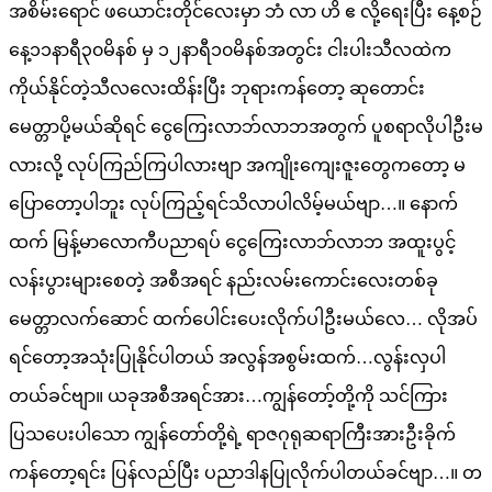
အစိမ်းရောင် ဖယောင်းတိုင်လေးမှာ ဘံ လာ ဟိ ဧ လို့ရေးပြီး နေ့စဉ်
နေ့၁၁နာရီ၃၀မိနစ် မှ ၁၂နာရီ၁၀မိနစ်အတွင်း ငါးပါးသီလထဲက
ကိုယ်နိုင်တဲ့သီလလေးထိန်းပြီး ဘုရားကန်တော့ ဆုတောင်း
မေတ္တာပို့မယ်ဆိုရင် ငွေကြေးလာဘ်လာဘအတွက် ပူစရာလိုပါဦးမ
လားလို့ လုပ်ကြည်ကြပါလားဗျာ အကျိုးကျေးဇူးတွေကတော့ မ
ပြောတော့ပါဘူး လုပ်ကြည့်ရင်သိလာပါလိမ့်မယ်ဗျာ…။ နောက်
ထက် မြန့်မာလောကီပညာရပ် ငွေကြေးလာဘ်လာဘ အထူးပွင့်
လန်းပွားများစေတဲ့ အစီအရင် နည်းလမ်းကောင်းလေးတစ်ခု
မေတ္တာလက်ဆောင် ထက်ပေါင်းပေးလိုက်ပါဦးမယ်လေ… လိုအပ်
ရင်တော့အသုံးပြုနိုင်ပါတယ် အလွန်အစွမ်းထက်…လွန်းလှပါ
တယ်ခင်ဗျာ။ ယခုအစီအရင်အား…ကျွန်တော့်တို့ကို သင်ကြား
ပြသပေးပါသော ကျွန်တော်တို့ရဲ့ ရာဇဂုရုဆရာကြီးအားဦးခိုက်
ကန်တော့ရင်း ပြန်လည်ပြီး ပညာဒါနပြုလိုက်ပါတယ်ခင်ဗျာ…။ တ