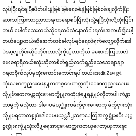
လုပ်ပြီးရင်ရပြီ။ပိတ်ပါးနဲ့ဖြစ်ဖြစ်ရေစစ်နဲ့ဖြစ်ဖြစ်စစ်ချလိုက်ပြီး
ဆားသကြားဘာညာသာရကာရောစပ်ပြီးသုံးလိူ့ရပြီသုံးလို့ထုံးပြင်း
တယ် ပေါက်သေးတယ်ဆိုရေထပ်လဲနောက်ငါးရက်။အကယ်၍ပေါ့
တယ်ပျော့တယ်ဆိုနောက်တစ်ခါလုပ်ရင်ရေလဲရက်လျော့လိုက်။ဒါ
ပဲအာ့လူတိုင်းဆိုင်တိုင်းဘာလို့ကိုယ့်ဟာကိုယ် မဖောက်ကြတာလဲ
မေးစရာရှိတယ်။ထုံးဆိုတာစိတ်ရှည်လက်ရှည်သေသေချာချာ
ဂရုတစိုက်လုပ်မှထုံးကောင်းကောင်းရပါတယ်။credit Zawgyi
ထုံးေဖာက္နည္းမေန႔ကတစ္ေယာက္ကထုံးေဖာက္နည္းေမး
လို႔ဗ်ာ။တကယ္ကထုံးေဖာက္ဖို႔ကထုံးနဲ႔ေရနဲ႔ပဲလိုတာပါ။က်န္တာ
ဘာမွကို မလိုတာ။ဒါေပမယ့္ထုံးကခ်က္ခ်င္းေဖာက္ ခ်က္ခ်င္းသုံး
လို႔မရတာတစ္ခုပဲ။ဒါေပမယ့္တခ်ိဳ႕ဆရာေတြအက္စစ္သုံးၿပီး ႏွ
စ္ရက္သုံးရက္နဲ႔သုံးလို႔ရေအာင္ေဖာက္ၾကတယ္ေတာ့ၾကားဖူး