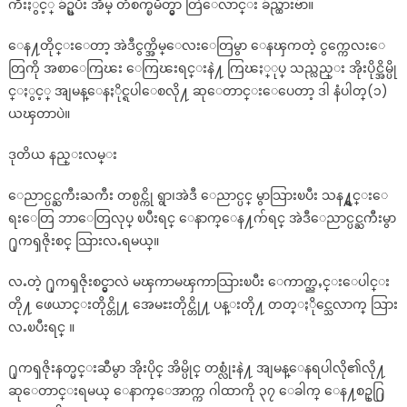
ကိဳးႏွင့္ ခ်ဥ္ၿပီး အိမ္ တံစက္ၿမိတ္မွာ တြဲေလာင္း ခ်ည္ထားဗ်ာ။
ေန႔တိုင္းေတာ့ အဲဒီငွက္အိမ္ေလးေတြမွာ ေနၾကတဲ့ ငွက္ကေလးေ
တြကို အစာေကြၽး ေကြၽးရင္းနဲ႔ ကြၽႏ္ုပ္ သည္လည္း အိုးပိုင္အိမ္ပို
င္ႏွင့္ အျမန္ေနႏိုင္ရပါေစလို႔ ဆုေတာင္းေပေတာ့ ဒါ နံပါတ္(၁)
ယၾတာပဲ။
ဒုတိယ နည္းလမ္း
ေညာင္ပင္ႀကီးႀကီး တစ္ပင္ကို ရွာ၊အဲဒီ ေညာင္ပင္ မွာသြားၿပီး သန႔္ရွင္းေ
ရးေတြ ဘာေတြလုပ္ ၿပီးရင္ ေနာက္ေန႔က်ရင္ အဲဒီေညာင္ပင္ႀကီးမွာ
႐ုကၡဇိုးစင္ သြားလႉရမယ္။
လႉတဲ့ ႐ုကၡဇိုးစင္မွာလဲ မၾကာမၾကာသြားၿပီး ေကာက္ညႇင္းေပါင္း
တို႔ ဖေယာင္းတိုင္တို႔ အေမႊးတိုင္တို႔ ပန္းတို႔ တတ္ႏိုင္သေလာက္ သြား
လႉၿပီးရင္ ။
႐ုကၡဇိုးနတ္မင္းဆီမွာ အိုးပိုင္ အိမ္ပိုင္ တစ္လုံးနဲ႔ အျမန္ေနရပါလို၏လို႔
ဆုေတာင္းရမယ္ ေနာက္ေအာက္က ဂါထာကို ၃၇ ေခါက္ ေန႔စဥ္႐ြ