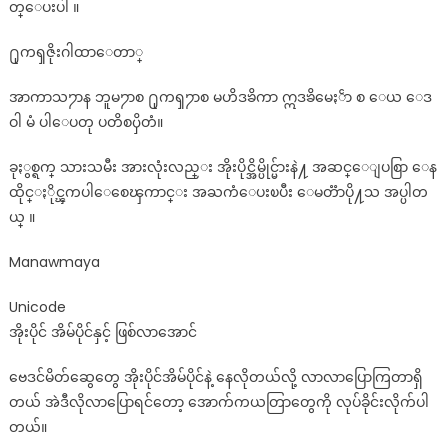
တ္ေပးပါ ။
႐ုကၡဇိုးဂါထာေတာ္
အာကာသ႒ာန ဘူမ႒ာစ ႐ုကၡ႒ာစ မဟိဒၶိကာ ဣဒၶိမေႏၲာ စ ေယ ေဒ
ဝါ မံ ပါေပတု ပတိစၦိတံ။
ခုႏွစ္ရက္ သားသမီး အားလုံးလည္း အိုးပိုင္အိမ္ပိုင္မ်ားနဲ႔ အဆင္ေျပစြာ ေန
ထိုင္ႏိုင္ၾကပါေစေၾကာင္း အႀကံေပးၿပီး ေမတၱာပို႔သ အပ္ပါတ
ယ္ ။
Manawmaya
Unicode
အိုးပိုင် အိမ်ပိုင်နှင့် ဖြစ်လာအောင်
ဗေဒင်မိတ်ဆွေတွေ အိုးပိုင်အိမ်ပိုင်နဲ့ နေလိုတယ်လို့ လာလာပြောကြတာရှိ
တယ် အဲဒီလိုလာပြောရင်တော့ အောက်ကယတြာတွေကို လုပ်ခိုင်းလိုက်ပါ
တယ်။