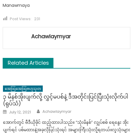
Manawmaya
Post Views:
231
Achawlaymyar
Related Articles
အေထြအေထြဗဟုသုတ
၃ မိနစ်အိုးပျက်လို့ လွှင့်မပစ်နဲ့ ဒီအတိုင်းပြင်ပြီးသုံးလိုက်ပါ
(ရုပ်သံ)
Author
Posted
Achawlaymyar
July 12, 2021
on
အောက်တွင် ဗီဒီယိုဖိုင် ထည့်ထားပါသည်။ “သုံးမိနစ်” လျှပ်စစ် ရေနွေး အိုး
ပျက်ရင် ပစ်မထားနဲ့အခုလိုပြင်သုံးရင် အများကြီးသုံးလို့ရတယ်။လူသုံးများ