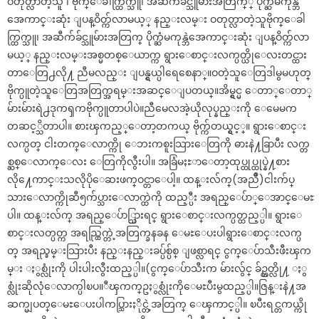
ဝတုတ္လာတဲ့သူ ၊ ဗိုက္ေခါက္ထြက္သူ၊ အဆီက်ခ်င္သူမ်ားအတြက္္ ပိုက္ဆံမကုန္ဘဲ
အေကာင္းဆုံး ျပန္ဝိတ္က်လာမယ့္ နည္းလမ္း ဝတုတ္လာတဲ့သူဗိုက္ေခါ
က္ထြက္သူ၊ အဆီက်ခ်င္သူမ်ားအတြက္ ပိုက္ဆံမကုန္ဘဲအေကာင္းဆုံး ျပန္ဝိတ္က်လာ
မယ့္ နည္းလမ္းအစ္မတစ္ေယာက္က ရွားေစာင္းလက္ပတ္ယိုေလးတင္ထား
တာေတြ႕လို႔ ညီမလည္း ျပန္ရွယ္ပါရေစေနာ္။ဝတဲ့သူေတြဒါမွမဟုတ္
ဗိုက္ပူတဲ့သူေတြအတြက္အရမ္းအဆင္ေျပတယ္။အိမ္ရွင္မ ေတာ္ေတာ္
မ်ားမ်ားရဲ႕ဒုကၡကဗိုက္ပူတာပါပဲ။ညီမေလအဲ့ယိုလုပ္နည္းကို ေမေမက
တဆင့္သိတာပါ။ စားၾကည့္ေတာ့တကယ္ ဗိုက္က်တယ္ရွင့္။ ရွားေစာင္း
လက္ပတ္ ငါးတက္ေလာက္ကို ေဘးကစူးသြားေတြကို ဓားနဲ႔ခြာပီး လက္တ
စ္ဆစ္ေလာက္ေလး ေတြကိုလွီးပါ။ အခြံမႏႊာေတာ့ထုပ္ထုပ္ထုပ္နဲ႔စား
လို႔ေကာင္းသလိုပိုေဆးဖက္ဝင္တာေပါ့။ ထန္းလ်က္(အညိဳ)ငါးက်ပ္
သားေလာက္ကိုဆီ၅က်ပ္သားေလာက္ထဲကို ထည့္ပီး အရည္ေပ်ာ္ေအာင္ေမႊ
ပါ။ ထန္းလ်က္ အရည္ေပ်ာ္သြားရင္ ရွားေစာင္းလက္ပတ္ထည့္ပါ။ ရွားေ
စာင္းလတ္ပတ္က အရည္ထြက္တဲ့အတြက္ခနခန ေမႊေပးပါရွားေစာင္းလက္ပ
တ္ အရည္ခမ္းသြားပီး နည္းနည္းခပ္ပ်စ္ပ်စ္ ျဖစ္လာရင္ ငွက္ေပ်ာသီးဖီးၾက
မ္း ႏွစ္လုံးကို ပါးပါးလွီးထည့္ပါ။(ငွက္ေပ်ာသီးက မ်ားလွ်င္ ခ်ဥ္တတ္လို႔ ႏွ
စ္လုံးဆိုလုံေလာက္ပါၿပ။ီၾကက္ဥႏွစ္လုံးကိုေမႊပီးမွထည့္ပါ။ဇြန္းနဲ႔အ
ဆက္မျပတ္ေမႊေပးပါကပ္သြားႏိုင္တဲ့အတြက္ ေၾကာင့္ပါ။ ၿပီးရင္တကယ္ကို