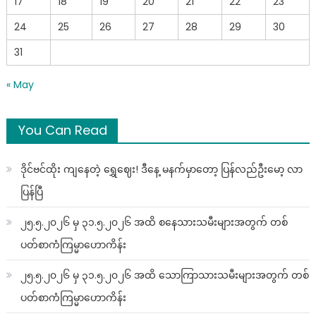
17
18
19
20
21
22
23
24
25
26
27
28
29
30
31
« May
You Can Read
ဒိုင်ဗင်ထိုး ကျနေတဲ့ ရွှေဈေး! ဒီနေ့ မနက်မှာတော့ ပြန်လည်ဦးမော့ လာ
ပြန်ပြီ
၂၅.၅.၂၀၂၆ မှ ၃၁.၅.၂၀၂၆ အထိ စနေသားသမီးများအတွက် တစ်
ပတ်စာကံကြမ္မာဟောကိန်း
၂၅.၅.၂၀၂၆ မှ ၃၁.၅.၂၀၂၆ အထိ သောကြာသားသမီးများအတွက် တစ်
ပတ်စာကံကြမ္မာဟောကိန်း