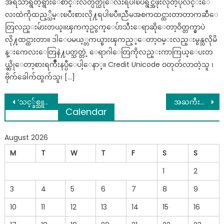
အရသာရွိတဲ့ရွားေစာင္းလတ္ပတ္ယိုေလးရပါၿပီရွင္အဖုံးလုံတဲ့ပုလင္းေ
လးထဲကိုထည့္သိမ္းၿပီးစားလို႔ရပါၿပီ။ညီမအစကထင္ထားတာတာကဆီေ
တြလည္းမ်ားတယ္။ၾကက္ဥငွက္ေပ်ာသီးေရာဆိုေတာ့ဝိတ္တက္မွာပဲ
လို႔ထင္ထားတာ။ ဒါေပမယ့္တကယ္စားၾကည့္ေတာ့ဝမ္းလည္းမွန္သလိုမိ
န္းကေလးေတြနဲ႔ပတ္သတ္တဲ့ ေရာဂါေတြကိုလည္းကာကြယ္ေပးတ
ယ္ဆိုေတာ့စားရက်ိဳးနပ္ပီေပါ့ေနာ္။ Credit Unicode ဝတုတ်လာတဲ့သူ ၊
ဗိုက်ခေါက်ထွက်သူ၊ […]
Post
‘သင့္ခ်စ္သူ ႏႈတ္ခမ္းတစ္ဝွိက္မွာ” မွဲ႕” ရွိေနလား ရွိေနတယ္ဆိုရင္ ဖတ္ၾကည့္ပါ’
အႀကီးဆုံးသမီးကို ခ်စ္မိပီဆိုရင္ ခင္ဗ်ားဒါေတြသိထားပါ
Calendar
navigation
August 2026
M
T
W
T
F
S
S
1
2
3
4
5
6
7
8
9
10
11
12
13
14
15
16