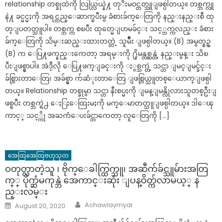
relationship တစ္ခုထဲကို လြယ္လြယ္နဲ႔ တုိးမဝင္တတ္သူျဖစ္ပါတယ္။ တစ္ဘက္လူ
နဲ႔ ခင္မင္မႈကို အရင္တည္ေဆာက္ၿပီးမွ ခံစားခ်က္ေတြကို နည္းနည္းစီ ထု
တ္ျပတတ္သူပါ။ တစ္ဘက္က စၿပီး ထုတ္မေျပာမခ်င္း သင့္ဘက္ကလည္း ခံစား
ခ်က္ေတြကို သိမ္းဆည္းထားတတ္တဲ့ သူမ်ိဳး ျဖစ္ပါတယ္။ (B) အမွတ္စဥ္
(B) က ေပြ႔ဖက္နည္းကေတာ့ အရမ္းကို ႐ိုမန္တစ္ဆန္တဲ့ နည္းမွန္း သိၿ
ပီးျဖစ္မွာပါ။ အဲဒီ့လို ေပြ႔ဖက္ျခင္းကို ႏွစ္သက္တဲ့ သင္ဟာ ျမင္ျမင္ခ်င္း
ခ်စ္သြားတာေတြ၊ အခ်စ္မွာ က်ဆံုးတာေတြ ျဖစ္လြယ္သူတစ္ေယာက္ျဖစ္ပါ
တယ္။ Relationship တစ္ခုမွာ သင္ဟာ နီးစပ္မႈကို ျမန္ျမန္လိုလားသူတစ္ဦးျ
ဖစ္ၿပီး တစ္ဘက္ရဲ႕ ေႏြးေထြးမႈကို မက္ေမာတတ္သူျဖစ္ပါတယ္။ ဒါေၾ
ကာင့္ သင့္ကို အႀကံေပးခ်င္တာကေတာ့ လူေတြကို […]
အေထြအေထြဗဟုသုတ
ဝတုတ္လာတဲ့သူ ၊ ဗိုက္ေခါက္ထြက္သူ၊ အဆီက်ခ်င္သူမ်ားအတြ
က္္ ပိုက္ဆံမကုန္ဘဲ အေကာင္းဆုံး ျပန္ဝိတ္က်လာမယ့္ န
ည္းလမ္း
Author
Posted
Achawlaymyar
August 20, 2020
on