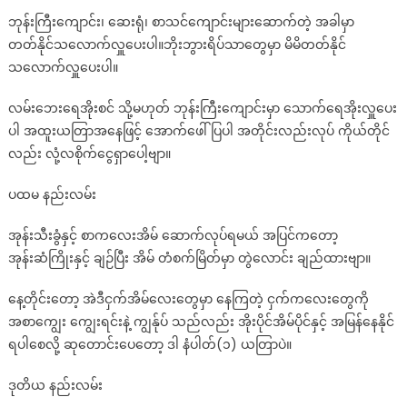
ဘုန်းကြီးကျောင်း၊ ဆေးရုံ၊ စာသင်ကျောင်းများဆောက်တဲ့ အခါမှာ
တတ်နိုင်သလောက်လှူပေးပါ။ဘိုးဘွားရိပ်သာတွေမှာ မိမိတတ်နိုင်
သလောက်လှူပေးပါ။
လမ်းဘေးရေအိုးစင် သို့မဟုတ် ဘုန်းကြီးကျောင်းမှာ သောက်ရေအိုးလှူပေး
ပါ အထူးယတြာအနေဖြင့် အောက်ဖေါ်ပြပါ အတိုင်းလည်းလုပ် ကိုယ်တိုင်
လည်း လုံ့လစိုက်ငွေရှာပေါ့ဗျာ။
ပထမ နည်းလမ်း
အုန်းသီးခွံနှင့် စာကလေးအိမ် ဆောက်လုပ်ရမယ် အပြင်ကတော့
အုန်းဆံကြိုးနှင့် ချဉ်ပြီး အိမ် တံစက်မြိတ်မှာ တွဲလောင်း ချည်ထားဗျာ။
နေ့တိုင်းတော့ အဲဒီငှက်အိမ်လေးတွေမှာ နေကြတဲ့ ငှက်ကလေးတွေကို
အစာကျွေး ကျွေးရင်းနဲ့ ကျွန်ုပ် သည်လည်း အိုးပိုင်အိမ်ပိုင်နှင့် အမြန်နေနိုင်
ရပါစေလို့ ဆုတောင်းပေတော့ ဒါ နံပါတ်(၁) ယတြာပဲ။
ဒုတိယ နည်းလမ်း