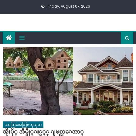
Skip
Friday, August 07, 2026
to
content
အေထြအေထြဗဟုသုတ
အိုးပိုင္ အိမ္ပိုင္ႏွင့္ ျဖစ္လာေအာင္