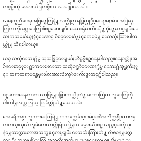
မ
တစ္ဦးကို ေဘးတဲြတစ္စီးက လာပစ္သြားတာပါ။
ဆ
န္ၾ
လူမႈကူညီေရးအဖြဲ႔ေတြနဲ႔ သက္ဆိုင္ရာ ရပ္ကြက္အုပ္ခ်ဳပ္ေရးမႈးမ်ား အဖြဲ႔ေ
ကတဲ႔လူေ
တြက လိုအပ္တာေတြ စီစဥ္ေပးျပီး ေဆးရုံႀကီးသို႔ ပို႔ေဆာင္ျပီးေ
တြ
ဆးကုသမႈခံယူႏိုင္ေအာင္ စီစဥ္ေပးခဲ႔ၾကေပမဲ႔ ေသဆုံးသြားပါတ
အ
ယ္လို႔ သိရပါတယ္။
မ်ားႀ
ကီး
ယခု သထုံေဆး႐ုံမွ သုသန္တြင္ေျမခ်ႏုိင္ရန္စီစဥ္ေနပါသည္။ေနာက္ဆုံးအ
ရိွ
ခ်ိန္ေစာင့္ေ႐ွာက္ေပးေသာ သထုံခ႐ုိင္ေဆး႐ုံမွ ေဆး႐ုံအုပ္ႀကီးႏွ
တယ္
င့္ ဆရာဆရာမဝန္ထမ္းမ်ားအားလုံးကုိေက်းဇူးတင္႐ွိပါသည္။
…
စဥ္းစားေနတာက လာစြန္႔ပစ္သြားတယ္ဆိုတဲ႔ ေဘးတြဲက လူေတြကို
ပါ။ ငါ႔လက္ကလြတ္ ကြ်တ္ဆိုတဲ႔သေဘာပဲ။
အေမရိကန္မွာ လူသားေတြရဲ႕ အသက္တေခ်ာင္းခ်င္းစီအလိုက္တန္ဖိုးထားၾ
ကတယ္။ ခုလဲ လူမဲတေယာက္ကိုရဲတပ္ဖြဲ႔က ဖမ္းဆီးစဥ္ လည္ပင္းကို ဒူး
နဲ႔ေထာက္ထားတာအသက္ရႈၾကပ္ျပီး ေသဆုံးသြားတဲ႔ ကိစၥနဲ႔ပတ္သ
တ္ျပီး ဆႏၵျပပြဲေတြ အႀကီးအက်ယ္ ျဖစ္ေနတယ္။ အိမ္ျဖဴ ေ