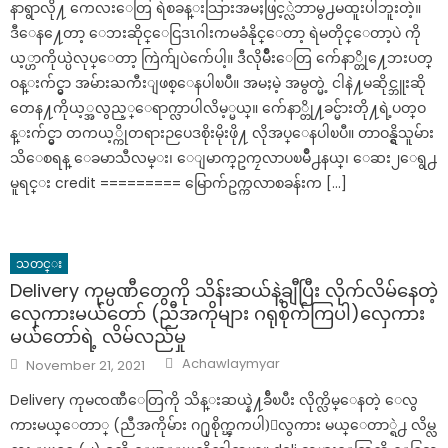
နာရွာလို႔ ကေလးေတြ ရဲစခန္းသြားအမႈဖြင့္လဲဘာမွ႕မထူးပါဘူးတဲ့။
ဒီေန႔ေတာ့ ေဘးဆိုင္ေငြဒၤဂါးကမခံနိုင္ေတာ့ ရဲမတိုင္ေတာ့ပဲ ကို
ယ့္ဟာကိုယ္ပဲလုပ္ေတာ့ ကြဲက်ျပဲက်ေပါ့။ ဒီလိုမ်ိဳးေတြ က်ေနာ္တို႔ေဘးပတ္
ဝန္းက်င္မွာ အမ်ားႀကီးျဖစ္ေနပါၿပီ။ အမႈမဲ့ အမွတ္မဲ့ ငါနဲ႔မဆိုင္ဘူးဆို
တေန႔ကိုယ့္အလွည့္ေရာက္လာပါလိမ့္မယ္။ က်ေနာ္တို႔ခင္မ်ားတို႔ရဲ့ပတ္ဝ
န္းက်င္မွာ တကယ့္ကိုတရားဉပေဒစိုးမိုးဖို႔ လိုအပ္ေနပါၿပီ။ တာဝန္ရွိသူမ်ား
သိေစရန္ ေခမာသီလမ္း​၊ ေျမာက္ဥကၠလာပၿမိဳ႕နယ္၊ ေဆး၂​ေရွ႕
မူရင္း credit ========= မြောက်ဥက္ကလာစခန်းက […]
သတင္း
Delivery ကုမ္ပဏီတွေကို သိန်းဆယ်နဲ့ချီပြီး လိုက်လိမ်နေတဲ့
လှေကားမယ်တော် (ညီအကိုများ ဂရုစိုက်ကြပါ)လှေကား
မယ်တော်ရဲ့ လိမ်လည်မှု
Author
Posted
Achawlaymyar
November 21, 2021
on
Delivery ကုမၸဏီေတြကို သိန္းဆယ္နဲ႔ခ်ီၿပီး လိုက္လိမ္ေနတဲ့ ေလွ
ကားမယ္ေတာ္ (ညီအကိုမ်ား ဂ႐ုစိုက္ၾကပါ)ေလွကား မယ္ေတာ္ရဲ႕ လိမ္လ