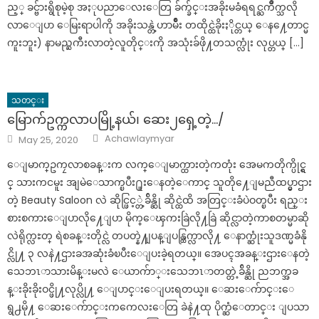
ည့္ ခင္ဗ်ားရွိစုမဲ့စု အႏုပညာေလးေတြ ခ်က္ခ်င္းအခိုးမခံရရင္ႀကိဳက္သလို
လာေျပာ ေမြးရာပါကို အခိုးသန္တဲ့ဟာမ်ိဳး တထိုင္ထဲခိုးႏိုင္တယ္ ေန႔ေတာင္မ
ကူးဘူး) နာမည္ႀကီးလာတဲ့လူတိုင္းကို အသုံးခ်ဖို႔တသက္လုံး လုပ္တယ္ […]
သတင္း
မြောက်ဥက္ကလာပမြို့နယ်၊ ဆေး၂​ရှေ့တဲ့…/
Author
Posted
Achawlaymyar
May 25, 2020
on
ေျမာက္ဥကၠလာစခန္းက လက္ေျမာက္ထားတဲ့ကတုံး အေမကတိုက္ပိုင္ရွ
င္ သားကငမူး အျမဲေသာက္ၿပီး႐ူးေနတဲ့ေကာင္ သူတို႔ေျမညီထပ္မွာဌား
တဲ့ Beauty Saloon လဲ ဆိုင္ဖြင့္တဲ့ခ်ိန္ဆို ဆိုင္ထဲထိ အတြင္းခံပဲဝတ္ၿပီး ရည္း
စားစကားေျပာလို႔ေျပာ မိုက္ေၾကးခြဲလို႔ခြဲ ဆိုင္လာတဲ့ကာစတမ္မာဆို
လဲရိုက္လႊတ္ ရဲစခန္းတိုင္လဲ တပတ္နဲ႔ျပန္ျပန္ထြက္လာလို႔ ေနာက္ဆုံးသူဒဏ္မခံနို
င္လို႔ ၃ လနဲ႔ဌားခအဆုံးခံၿပီးေျပးခဲ့ရတယ္။ အေပၚအခန္းဌားေနတဲ့
သေဘၤာသားမိန္းမလဲ ေယာက်ာ္းသေဘၤာတတ္တဲ့ခ်ိန္ဆို ညဘက္အခ
န္းခိုးခိုးဝင္ဖို႔လုပ္လို႔ ေျပာင္းေျပးရတယ္။ ေဆးေက်ာင္းေ
ရွ႕မို႔ ေဆးေက်ာင္းကကေလးေတြ ခဲနဲ႔ထု ပိုက္ဆံေတာင္း ျပသာ