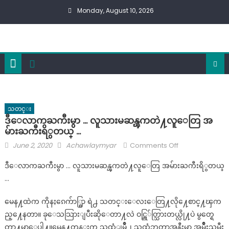
Skip
Monday, August 10, 2026
to
content
သတင္း
ဒီေလာကႀကီးမွာ … လူသားမဆန္ၾကတဲ႔လူေတြ အ
မ်ားႀကီးရိွတယ္ …
Posted
Author
on
June 2, 2020
Achawlaymyar
Comments Off
on
ဒီေ
ဒီေလာကႀကီးမွာ … လူသားမဆန္ၾကတဲ႔လူေတြ အမ်ားႀကီးရိွတယ္
လာ
…
ကႀ
ကီး
မေန႔ထဲက ကိုနႏၵေက်ာ္စြာ ရဲ႕ သတင္းေလးေတြ႔လို႔ေစာင္႔ၾက
မွာ
ည္႔ေနတာ။ ခုေသသြားျပီးဆိုေတာ႔လဲ ဝဋ္ကြ်တ္သြားတယ္လို႔ပဲ မွတ္ရေ
…
တာ႔မွာေပါ႔။မေန႔တုန္းက သထုံျမိဳ႕ သထုံဘူတာအနီးမွာ အမ်ိဳးသမီး
လူသား