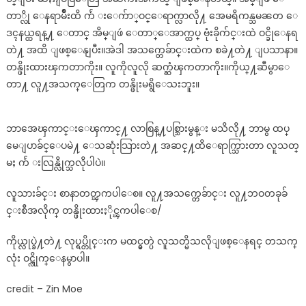
တာ္လို ေနရာမ်ိဳးထိ က်ဴ းေက်ာ္ဝင္ေရာက္လာလို႔ အေမရိကန္သမၼတ ေ
ဒၚနယ္ထရန္႔ ေတာင္ အိမ္ျဖဴ ေတာ္ေအာက္ထပ္ ဗုံးခိုက်င္းထဲ ဝင္ခိုေနရ
တဲ႔ အထိ ျဖစ္ေနျပီး။အဲဒါ အသက္တေခ်ာင္းထဲက စခဲ႔တဲ႔ ျပသာနာ။
တန္ဖိုးထားၾကတာကိုး။ လူကိုလူလို ဆက္ဆံၾကတာကိုး။ကိုယ္႔ဆီမွာေ
တာ႔ လူ႔အသက္ေတြက တန္ဖိုးမရွိေသးဘူး။
ဘာအေၾကာင္းေၾကာင္႔ လာစြန္႔ပစ္သြားမွန္း မသိလို႔ ဘာမွ ထပ္
မေျပာခ်င္ေပမဲ႔ ေသဆုံးသြားတဲ႔ အဆင္႔ထိေရာက္သြားတာ လူသတ္
မႈ က်ဴ းလြန္လိုက္သလိုပါပဲ။
လူသားခ်င္း စာနာတတ္ၾကပါေစ။ လူ႔အသက္တေခ်ာင္း လူ႔ဘဝတခုခ်
င္းစီအလိုက္ တန္ဖိုးထားႏိုင္ၾကပါေစ/
ကိုယ္လုပ္ခဲ႔တဲ႔ လုပ္ရပ္တိုင္းက မထင္မွတ္ပဲ လူသတ္မိသလိုျဖစ္ေနရင္ တသက္
လုံး ဝဋ္လိုက္ေနမွာပါ။
credit – Zin Moe