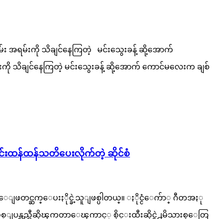
်းကို သိချင်နေကြတဲ့ မင်းသွေးခန့် ဆို့အောက်
ို သိချင်နေကြတဲ့ မင်းသွေးခန့် ဆို့အောက် ကောင်မလေးက ချစ်
ပြင်းထန်ထန်သတိပေးလိုက်တဲ့ ဆိုင်စံ
တင္ဆက္ေပးႏိုင္ခဲ့သူျဖစ္ပါတယ္။ ႏိုင္ငံေက်ာ္ ဂီတအႏု
ပန္လည္သီဆိုၾကတာေၾကာင့္ စိုင္းထီးဆိုင္ရဲ႕မိသားစုေတြ