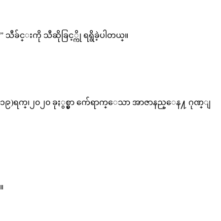
သီခ်င္းကို သီဆိုခြင့္ကို ရရွိခဲ့ပါတယ္။
ိုင္(၁၉)ရက္၊၂၀၂၀ ခုႏွစ္မွာ က်ေရာက္ေသာ အာဇာနည္ေန႔ ဂုဏ္ျ
။