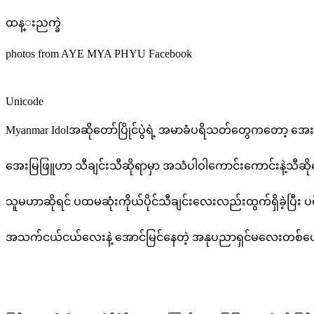
ထန္းညက္ခဲ
photos from AYE MYA PHYU Facebook
Unicode
Myanmar Idolအဆိုတော်ပြိုင်ပွဲရဲ့ အမာခံပရိသတ်တွေကတော့ အ
အေးမြဖြူဟာ သီချင်းသီဆိုရာမှာ အသံပါဝါကောင်းကောင်းနဲ့သီဆိုလ
သူမဟာဆိုရင် ပထမဆုံးကိုယ်ပိုင်သီချင်းလေးလည်းထွက်ရှိခဲ့ပြီး
အသက်ငယ်ငယ်လေးနဲ့ အောင်မြင်နေတဲ့ အနုပညာရှင်မလေးတစ်ယောက်ဖ