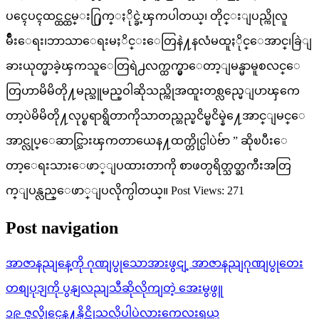
ပၚေပၚထင္ထင္ထမ္း႐ြက္ႏိုင္ခဲ့ၾကပါတယ္၊ တိုင္းျပည္ကိုလူ
မ်ိဳးေရး၊ဘာသာေရးမႈိင္းေတြနဲ႔နလံမထူႏိုင္ေအာင္၊ခြဲျ
ခားယုတ္မာခဲ့ၾကသူေတြရဲ႕လက္ထက္မွာေတာ့ျမန္မာမူစလင္ေ
တြဟာမိမိတို႔မည္သူမည္ဝါဆိုသည္ကိုအထူးတစ္လည္မေျပာၾကေ
တာ့ပဲမိမိတို႔လုပ္စရာရွိတာကိုသာတည္တည္ၿငိမ္ၿငိမ္နဲ႔ေအာင္ျမင္ေ
အာင္လုပ္ေဆာင္သြားၾကတာယေန႔ထက္တိုင္ပါပဲဗ်ာ ” ဆိုၿပီးေ
တာ့ေရးသားေဖာ္ျပထားတာကို စာဖတ္ပရိတ္သတ္ႀကီးအတြ
က္ျပန္လည္ေဖာ္ျပလိုက္ပါတယ္။ Post Views: 271
Post navigation
အာဇာနညျနေ့ကို ဂုဏျပွုသောအားဖွငျ့ အာဇာနညျဂုဏျပွုတေး
တစျပုဒျကို ပွနျလညျသီဆိုလိုကျတဲ့ အေးမွဖွူ
၁၉ ဇူလွိုင္မေန႔နိုင္ဆိုသလိုပါပဲလားကေလးရယ္