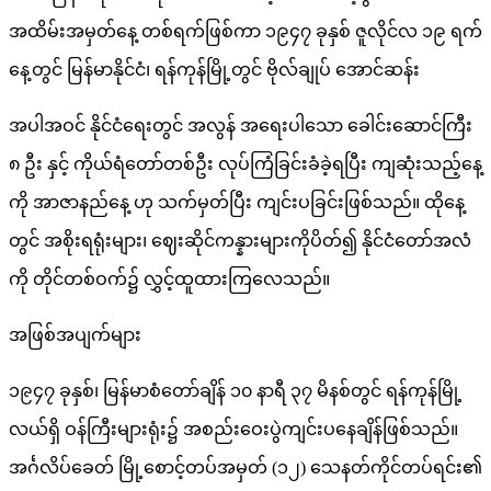
အထိမ်းအမှတ်နေ့ တစ်ရက်ဖြစ်ကာ ၁၉၄၇ ခုနှစ် ဇူလိုင်လ ၁၉ ရက်
နေ့တွင် မြန်မာနိုင်ငံ၊ ရန်ကုန်မြို့တွင် ဗိုလ်ချုပ် အောင်ဆန်း
အပါအဝင် နိုင်ငံရေးတွင် အလွန် အရေးပါသော ခေါင်းဆောင်ကြီး
၈ ဦး နှင့် ကိုယ်ရံတော်တစ်ဦး လုပ်ကြံခြင်းခံခဲ့ရပြီး ကျဆုံးသည့်နေ့
ကို အာဇာနည်နေ့ ဟု သက်မှတ်ပြီး ကျင်းပခြင်းဖြစ်သည်။ ထိုနေ့
တွင် အစိုးရရုံးများ၊ ဈေးဆိုင်ကန္နားများကိုပိတ်၍ နိုင်ငံတော်အလံ
ကို တိုင်တစ်ဝက်၌ လွှင့်ထူထားကြလေသည်။
အဖြစ်အပျက်များ
၁၉၄၇ ခုနှစ်၊ မြန်မာစံတော်ချိန် ၁၀ နာရီ ၃၇ မိနစ်တွင် ရန်ကုန်မြို့
လယ်ရှိ ဝန်ကြီးများရုံး၌ အစည်းဝေးပွဲကျင်းပနေချိန်ဖြစ်သည်။
အင်္ဂလိပ်ခေတ် မြို့စောင့်တပ်အမှတ် (၁၂) သေနတ်ကိုင်တပ်ရင်း၏