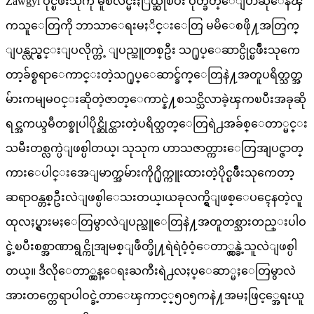
Zawgyi ပိုင္ၿဖိဳးသုကို မူစလင္မ်ိဳးႏြယ္ဆိုၿပီး ပုတ္ခတ္ေျပာဆိုေနၾ
ကသူေတြကို ဘာသာေရးမႈိင္းေတြ မမိေစဖို႔အတြက္
ျပန္လည္ရွင္းျပလိုက္တဲ့ ျပည္သူတစ္ဦး သ႐ုပ္ေဆာင္ပိုင္ၿဖိဳးသုကေ
တာ့ခ်စ္စရာေကာင္းတဲ့သ႐ုပ္ေဆာင္ခ်က္ေတြနဲ႔အတူပရိတ္သတ္အ
မ်ားကမျမဝင္းဆိုတဲ့ဇာတ္ေကာင္နဲ႔စသင္သိလာခဲ့ၾကၿပီးအခုဆို
ရင္အကယ္ဒမီတစ္ခုပါပိုင္ဆိုင္ထားတဲ့ပရိတ္သတ္ေတြရဲ႕အခ်စ္ေတာ္မင္း
သမီးတစ္လက္ပဲျဖစ္ပါတယ္၊ သုသုက ဟာသဇာတ္ကားေတြအျပင္ဇာတ္
ကားေပါင္းအေျမာက္အမ်ားကို႐ိုက္ကူးထားတဲ့ပိုင္ၿဖိဳးသုကေတာ့
ဆရာဝန္တစ္ဦးလဲျဖစ္ပါေသးတယ္၊ယခုလက္ရွိျဖစ္ေပၚေနတဲ့လူ
ထုလႈပ္ရွားမႈေတြမွာလဲျပည္သူေတြနဲ႔အတူတစ္သားတည္းပါဝ
င္ခဲ့ၿပီးစစ္အာဏာရွင္ကိုအျမစ္ျဖဳတ္ဖို႔ရဲရဲဝံ့ဝံ့ေတာ္လွန္ခဲ့သူလဲျဖစ္ပါ
တယ္။ ဒီလိုေတာ္လွန္ေရးႀကီးရဲ႕လႈပ္ေဆာ္မႈေတြမွာလဲ
အားတက္တေရာပါဝင္ခဲ့တာေၾကာင့္၅၀၅ကနဲ႔အမႈဖြင့္အေရးယူ