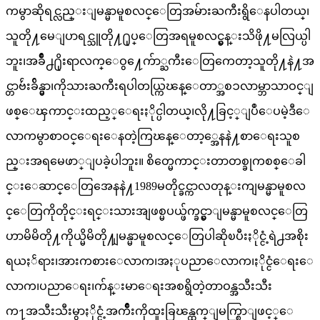
ကမွာဆိုရင္လည္းျမန္မာမူစလင္ေတြအမ်ားႀကီးရွိေနပါတယ္၊
သူတို႔မေျပာရင္သူတို႔႐ုပ္ေတြအရမူစလင္မွန္းသိဖို႔မလြယ္ပါ
ဘူး၊အခ်ိဳ႕႐ိုးရာလက္ေဝွ႔ေက်ာ္ႀကီးေတြကေတာ့သူတို႔နဲ႔အ
င္တာဗ်ဴးခ်ိန္မွာ၊ကိုသားႀကီးရပါတယ္ကြၽန္ေတာ္အစၥလာမ္ဘာသာဝင္ျ
ဖစ္ေၾကာင္းထည့္ေရးႏိုင္ပါတယ္၊လို႔ခြင့္ျပဳေပမဲ့ဒီေ
လာကမွာစာဝင္ေရးေနတဲ့ကြၽန္ေတာ့္အေနနဲ႔စာေရးသူစ
ည္းအရမေဖာ္ျပခဲ့ပါဘူး။ စိတ္မေကာင္းတာတစ္ခုကစစ္ေခါ
င္းေဆာင္ေတြအေနနဲ႔1989မတိုင္ခင္ကာလတုန္းကျမန္မာမူစလ
င္ေတြကိုတိုင္းရင္းသားအျဖစ္မပယ္ဖ်က္ခင္မွာျမန္မာမူစလင္ေတြ
ဟာမိမိတို႔ကိုယ္မိမိတို႔ျမန္မာမူစလင္ေတြပါဆိုၿပီးႏိုင္ငံ့ရဲ႕အစိုး
ရယႏၲရား၊အားကစားေလာက၊အႏုပညာေလာက၊ႏိုင္ငံေရးေ
လာက၊ပညာေရး၊က်န္းမာေရးအစရွိတဲ့တာဝန္အသီးသီး
က႑အသီးသီးမွာႏိုင္ငံ့အက်ိဳးကိုထူးခြၽန္ထက္ျမက္စြာျဖင့္ေ