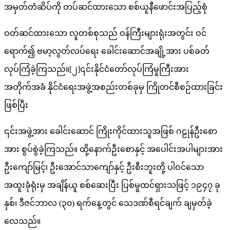
အမှတ်တံဆိပ်ကို တပ်ဆင်ထားသော စစ်ယူနီဖောင်းအပြည့်စုံ
ဝတ်ဆင်ထားသော လူတစ်စုသည် ဝန်ကြီးများရုံးအတွင်း ဝင်
ရောက်၍ ဗမာ့လွတ်လပ်ရေး ခေါင်းဆောင်အချို့အား ပစ်ခတ်
လုပ်ကြံခဲ့ကြသည်။[၂]၎င်းနိုင်ငံတော်လုပ်ကြံမှုကြီးအား
အတိုက်အခံ နိုင်ငံရေးအဖွဲ့အစည်းတစ်ခုမှ ကြိုတင်စီစဉ်ထားခြင်း
ဖြစ်ပြီး
၎င်းအဖွဲ့အား ခေါင်းဆောင် ကြိုးကိုင်ထားသူအဖြစ် ဂဠုန်ဦးစော
အား စွပ်စွဲခဲ့ကြသည်။ ထို့နောက်ဦးစောနှင့် အပေါင်းအပါများအား
ဦးကျော်မြင့်၊ ဦးအောင်သာကျော်နှင့် ဦးစီးဘူးတို့ ပါဝင်သော
အထူးခုံရုံးမှ အချိန်ယူ စစ်ဆေးပြီး ပြစ်မှုထင်ရှားသဖြင့် ၁၉၄၇ ခု
နှစ်၊ ဒီဇင်ဘာလ (၃၀) ရက်နေ့တွင် သေဒဏ်စီရင်ချက် ချမှတ်ခဲ့
လေသည်။