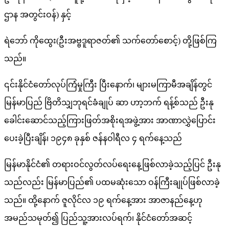
ဌာန အတွင်းဝန်) နှင့်
ရဲဘော် ကိုထွေး(ဦးအဗ္ဗဒူရာဇတ်၏ သက်တော်စောင့်) တို့ဖြစ်ကြ
သည်။
၎င်းနိုင်ငံတော်လုပ်ကြံမှုကြီး ပြီးနောက်၊ များမကြာမီအချိန်တွင်
မြန်မာပြည် ဗြိတိသျှဘုရင်ခံချုပ် ဆာ ဟာ့ဘက် ရန့်စ်သည် ဦးနု
ခေါင်းဆောင်သည့်ကြားဖြတ်အစိုးရအဖွဲ့အား အာဏာလွှဲပြောင်း
ပေးခဲ့ပြီးချိန်၊ ၁၉၄၈ ခုနှစ် ဇန်နဝါရီလ ၄ ရက်နေ့သည်
မြန်မာနိုင်ငံ၏ တရားဝင်လွတ်လပ်ရေးနေ့ဖြစ်လာခဲ့သည့်ပြင် ဦးနု
သည်လည်း မြန်မာပြည်၏ ပထမဆုံးသော ဝန်ကြီးချုပ်ဖြစ်လာခဲ့
သည်။ ထို့နောက် ဇူလိုင်လ ၁၉ ရက်နေ့အား အာဇာနည်နေ့ဟု
အမည်သမုတ်၍ ပြည်သူ့အားလပ်ရက်၊ နိုင်ငံတော်အဆင့်