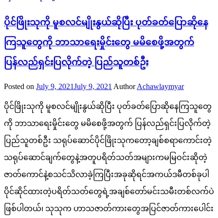
ပိုင်ဖြိုးသုကို မူစလင်မျိုးနွယ်ဆိုပြီး ပုတ်ခတ်ပြောဆိုနေ
ကြသူတွေကို ဘာသာရေးမှိုင်းတွေ မမိစေဖို့အတွက်
ပြန်လည်ရှင်းပြလိုက်တဲ့ ပြည်သူတစ်ဦး
Posted on
July 9, 2021
July 9, 2021
Author
Achawlaymyar
ပိုင်ဖြိုးသုကို မူစလင်မျိုးနွယ်ဆိုပြီး ပုတ်ခတ်ပြောဆိုနေကြသူတွေ
ကို ဘာသာရေးမှိုင်းတွေ မမိစေဖို့အတွက် ပြန်လည်ရှင်းပြလိုက်တဲ့
ပြည်သူတစ်ဦး သရုပ်ဆောင်ပိုင်ဖြိုးသုကတော့ချစ်စရာကောင်းတဲ့
သရုပ်ဆောင်ချက်တွေနဲ့အတူပရိတ်သတ်အများကမမြဝင်းဆိုတဲ့
ဇာတ်ကောင်နဲ့စသင်သိလာခဲ့ကြပြီးအခုဆိုရင်အကယ်ဒမီတစ်ခုပါ
ပိုင်ဆိုင်ထားတဲ့ပရိတ်သတ်တွေရဲ့အချစ်တော်မင်းသမီးတစ်လက်ပဲ
ဖြစ်ပါတယ်၊ သုသုက ဟာသဇာတ်ကားတွေအပြင်ဇာတ်ကားပေါင်း