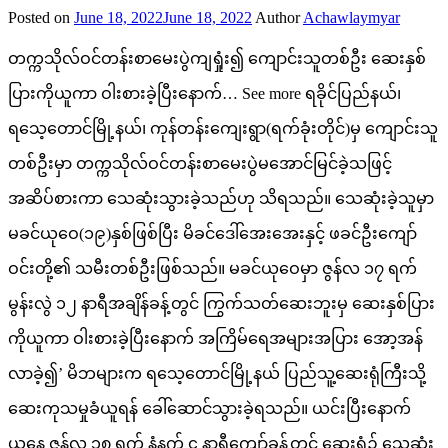
Posted on
June 18, 2022
June 18, 2022
Author
Achawlaymyar
တက္ကသိုလ်ဝင်တန်းစာမေးပွဲကျရှုံး၍ ကျောင်းသူတစ်ဦး ဆေးနှစ်
ပြားကိုယူကာ ဝါးစားခဲ့ပြီးနောက်… See more ရခိုင်ပြည်နယ်၊
ရသေ့တောင်မြို့နယ်၊ ကုန်တန်းကျေးရွာ(ရက်ခုံးတိုင်)မှ ကျောင်းသူ
တစ်ဦးမှာ တက္ကသိုလ်ဝင်တန်းစာမေးပွဲမအောင်မြင်ခဲ့သဖြင့်
အဆိပ်စားကာ သေဆုံးသွားခဲ့သည်ဟု သိရသည်။ သေဆုံးခဲ့သူမှာ
မခင်ယုဝေ(၁၉)နှစ်ဖြစ်ပြီး မိခင်ဒေါ်အေးအေးနှင့် ဖခင်ဦးကျော်
ဝင်းတို့၏ သမီးတစ်ဦးဖြစ်သည်။ မခင်ယုဝေမှာ ဇွန်လ ၁၇ ရက်
မွန်းလွဲ ၁၂ နာရီအချိန်ခန့်တွင် ကြွက်သတ်ဆေးဘူးမှ ဆေးနှစ်ပြား
ကိုယူကာ ဝါးစားခဲ့ပြီးနောက် အကြိမ်ရေအများအပြား အော့အန်
လာခဲ့၍’ မိဘများက ရသေ့တောင်မြို့နယ် ပြည်သူ့ဆေးရုံကြီးသို့
ဆေးကုသမှုခံယူရန် ခေါ်ဆောင်သွားခဲ့ရသည်။ ယင်းပြီးနောက်
ယနေ့ ဇွန်လ ၁၈ ရက် နံနက် ၄ နာရီကျော်ခန့်တွင် ဆေးရုံ၌ သေဆုံး