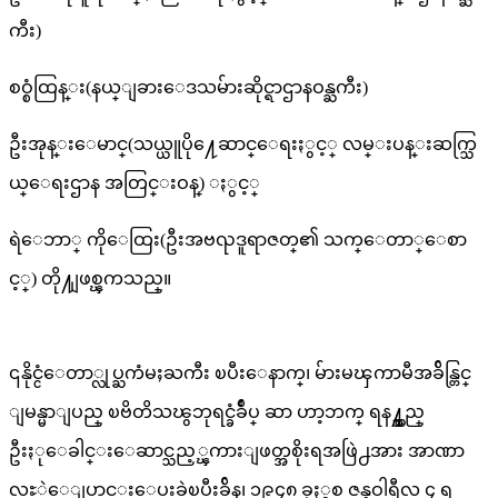
ကီး)
စဝ္စံထြန္း(နယ္ျခားေဒသမ်ားဆိုင္ရာဌာနဝန္ႀကီး)
ဦးအုန္းေမာင္(သယ္ယူပို႔ေဆာင္ေရးႏွင့္ လမ္းပန္းဆက္သြ
ယ္ေရးဌာန အတြင္းဝန္) ႏွင့္
ရဲေဘာ္ ကိုေထြး(ဦးအဗၺဒူရာဇတ္၏ သက္ေတာ္ေစာ
င့္) တို႔ျဖစ္ၾကသည္။
၎နိုင္ငံေတာ္လုပ္ႀကံမႈႀကီး ၿပီးေနာက္၊ မ်ားမၾကာမီအခ်ိန္တြင္
ျမန္မာျပည္ ၿဗိတိသၽွဘုရင္ခံခ်ဳပ္ ဆာ ဟာ့ဘက္ ရန႔္စ္သည္
ဦးႏုေခါင္းေဆာင္သည့္ၾကားျဖတ္အစိုးရအဖြဲ႕အား အာဏာ
လႊဲေျပာင္းေပးခဲ့ၿပီးခ်ိန္၊ ၁၉၄၈ ခုႏွစ္ ဇန္နဝါရီလ ၄ ရ