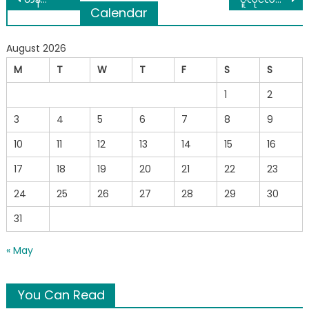
Post
Calendar
navigation
August 2026
M
T
W
T
F
S
S
1
2
3
4
5
6
7
8
9
10
11
12
13
14
15
16
17
18
19
20
21
22
23
24
25
26
27
28
29
30
31
« May
You Can Read