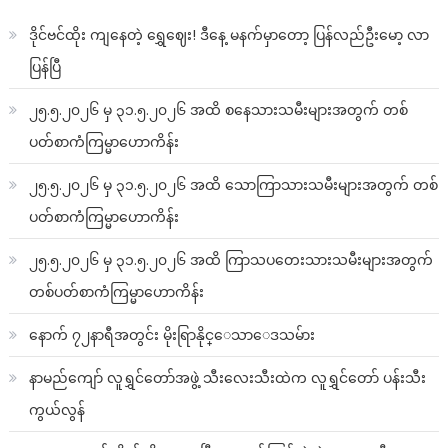
ဒိုင်ဗင်ထိုး ကျနေတဲ့ ရွှေဈေး! ဒီနေ့ မနက်မှာတော့ ပြန်လည်ဦးမော့ လာ
ပြန်ပြီ
၂၅.၅.၂၀၂၆ မှ ၃၁.၅.၂၀၂၆ အထိ စနေသားသမီးများအတွက် တစ်
ပတ်စာကံကြမ္မာဟောကိန်း
၂၅.၅.၂၀၂၆ မှ ၃၁.၅.၂၀၂၆ အထိ သောကြာသားသမီးများအတွက် တစ်
ပတ်စာကံကြမ္မာဟောကိန်း
၂၅.၅.၂၀၂၆ မှ ၃၁.၅.၂၀၂၆ အထိ ကြာသပတေးသားသမီးများအတွက်
တစ်ပတ်စာကံကြမ္မာဟောကိန်း
နောက် ၇၂နာရီအတွင်း မိုးရြာနိုင္ေသာေဒသမ်ား
နာမည်ကျော် လူရွှင်တော်အဖွဲ့ သီးလေးသီးထဲက လူရွှင်တော် ပန်းသီး
ကွယ်လွန်