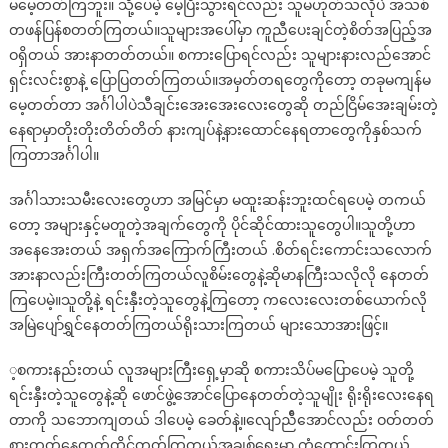
မမေ့တတ်ကြဘူး။ သို့ပေမဲ့ မေ့ပြီးသွားရင်လည်း သူမဟုတ်သလိုပဲ အသစ်
တဖန်ပြန်စတတ်ကြတယ်။သူများအပေါ်မှာ ကူညီပေးချင်တဲ့စိတ်အပြည့်အ
ဝရှိတယ် အားနာတတ်တယ်။ စကားပြောရင်လည်း သူများနားလည်အောင်
ရှင်းလင်းစွာနဲ့ ပြောပြတတ်ကြတယ်။အမှတ်တရတွေကိုတော့ တခုမကျန်မ
မေ့တတ်တာ အင်္ဂါပါပဲသီချင်းအေးအေးလေးတွေဆို တည်ငြိမ်အေးချမ်းတဲ့
နေရာမှာတိုးတိုးတိတ်တိတ် နားကျပ်နဲ့နားထောင်နေရတာတွေကိုနှစ်သက်
ကြတာအင်္ဂါပါ။
အင်္ဂါသားသမီးလေးတွေဟာ အမြင်မှာ မထူးဆန်းဘူးထင်ရပေမဲ့ တကယ်
တော့ အများနှင့်မတူတဲ့အချက်တွေကို ပိုင်ဆိုင်ထားသူတွေပါ။သူတို့ဟာ
အနေအေးတယ် အရှက်အကြောက်ကြီးတယ် .စိတ်ရင်းကောင်းသလောက်
အားနာလည်းကြီးတတ်ကြတယ်လူစိမ်းတွေနဲ့ဆိုမာနကြီးသလိုလို နေတတ်
ကြပေမဲ့။သူတို့နဲ့ ရင်းနှီးတဲ့သူတွေနဲ့ကြတော့ ကလေးလေးတစ်ယောက်လို
အမြဲပျော်ရွှင်နေတတ်ကြတယ်ရိုးသားကြတယ် များသောအားဖြင့်။
့စကားနည်းတယ် လူအများကြီးရှေ့မှာဆို စကားသိပ်မပြောပေမဲ့ သူတို့
ရင်းနှီးတဲ့သူတွေနဲ့ဆို ဖောင်ဖွဲ့အောင်ပြောနေတတ်တဲ့သူမျိုး ရိုးရိုးလေးနေရ
တာကို သဘောကျတယ် ဒါပေမဲ့ ခေတ်နဲ့။လျော်ည်ီအောင်လည်း ဝတ်တတ်
စားတတ်နေတတ်ထိုင်တတ်ကြတယ်အချစ်ရေးမှာ ကံကောင်းကြတယ်