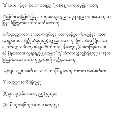
(2)ဆင္သမႏြယ္ေသြးေသာရည္ (၂၀)ဇြန္းေရာစပ္၍ေသာက္
-ေသြးပ်စ္ ေသြးခဲလြန္းလၽွင္ေရွာက္ရည္ သံပုရာရည္ တစ္ဝေသာက္ က
င္ပြန္းခ်ဥ္ရြက္ၾကမ္းက်က်ႀကိဳေသာက္
-ေက်ာက္တည္ေရာဂါေက်ာက္ကြဲျပဳတ္ေသာက္သံမနိူင္ေက်ာက္မနိူင္ေဆးေ
သာက္ကဒက္ေခါက္ကို သံပုရာရည္နဲ႔ေသြးေသာက္ငါးဦးေခါင္း၌ရွိေသာ
ေက်ာက္ကေလးမ်ားကို ေျမအိုးထဲထည့္၍ေလွာ္(မီးမကၽြမ္းေစ
ရ) နီရဲလာလၽွင္သံပုရာရည္နဲ႔ပက္ဖ်န္း(သို့)သံပုရာရည္ထဲသို့သြန္ထည့္ ေၾက
မြသြားေသာ ေက်ာက္မွုန္႔မ်ားကို ခ်င့္ခ်ိန္ေသာက္
-ရင္ျပည့္အစာမေက် ေလးလံ အဝလြန္ အေၾကာတက္ အဆီက်ေဆး
(1)သက္ရင္းႀကီးရြက္ရင့္
(2)ငုေရႊ(သီးေတာင့္ရွည္)ရြက္ရင့္
(3)ေပြးကိုင္းရြက္ရင့္(အဖူး မထည့္ရ)