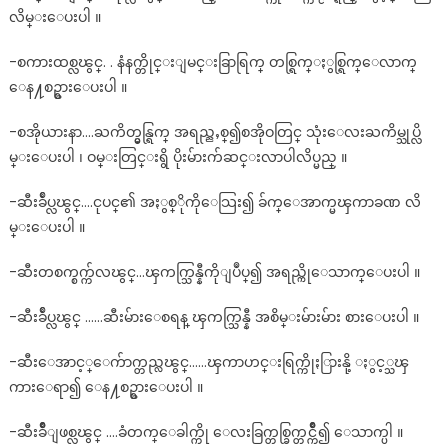
လိမ္းေပးပါ ။
-စကားထစ္လၽွင္. . နံနက္တိုင္းျမင္းခြာရြက္ တစ္ရြက္ႏွစ္ရြက္ေလာက္
ေန႔စဥ္စားေပးပါ ။
-စအိုယားနာ….ႀကိတ္မွန္ရြက္ အရည္ညႇစ္၍စအိုဝတြင္ သုံးေလးႀကိမ္သုပ္လိ
မ္းေပးပါ ၊ ဝမ္းတြင္းရွိ ပိုးမ်ားက်ဆင္းလာပါလိပ္မည္ ။
-ဆီးခ်ဳပ္လၽွင္….ငုပင္၏ အႏွစ္ိုကိုေသြး၍ ခ်က္ေအာက္မၾကာခဏ လိ
မ္းေပးပါ ။
-ဆီးတစက္စက္က်လၽွင္…ၾကက္သြန္နီကိုျပဳပ္၍ အရည္ကိုေသာက္ေပးပါ ။
-ဆီးခ်ဳပ္လၽွင္ ……ဆီးမ်ားေစရန္ ၾကက္သြန္နီ အစိမ္းမ်ားမ်ား စားေပးပါ ။
-ဆီးေအာင့္ေက်ာက္တည္လၽွင္……ၾကာဟင္းရြက္ကိုႏြားနို့ ႏွင့္သၾ
ကားေရာ၍ ေန႔စဥ္စားေပးပါ ။
-ဆီးခ်ိဳျဖစ္လၽွင္ ….ခံတက္ေခါက္ကို ေလးခြက္တစ္ခြက္တင္က်ိဳ၍ ေသာက္ပါ ။