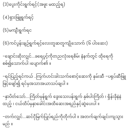
(3)ပွေးကိုင်းရွက်ရင့်(အဖူး မထည့်ရ)
(4)ရှားဖြူရွက်ရင့်
(5)မကျီးရွက်ရင
(6)ကင်ပွန်းချဉ်ရွက်ရင့်လေးတူဆတူကျိုသောက် (၆ ပါးဆေး)
-ချောင်းဆိုးလျှင်….ခရေပွင့်ကိုတညလုံးရေစိမ်၊ နံနက်တွင် ထိုရေကို
စစ်၍သောက်ပါ ၊ပျောက်၏ ။
-ရင်ပြည့်ရင်ကယ် ..ကြက်ဟင်းခါးသက်စောင့်ဆေးကို နှမ်းဆီ –ပရုပ်ဆီဖြူ
ဖြင့်ဖျော်၍ ရင်မှအသာအယာသပ်ချပါ ။
-နှာပိတ်သော်…..ကြိတ်မှန်ရွက် ခွေးသေးပန်းရွက် နှစ်ပါးကြိတ် ၊ ရှိန်းခိုနဲနဲ
ထည့် ၊ ငယ်ထိပ်မှနှာခေါင်းအထိဆေးအရည်နှင့်ဆွဲပေးပါ ။
-တက်လျှင်….ဆင်ငိုမြက်ပြုပ်ရည်ကိုတိုက်ပါ ။ အတက်ချက်ချင်းကျသွား
မည် ။