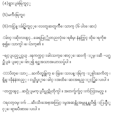
(4)ရွားျဖဴရြက္ရင့္
(5)မက်ီးရြက္ရင
(6)ကင္ပြန္းခ်ဥ္ရြက္ရင့္ေလးတူဆတူက်ိဳေသာက္ (၆ ပါးေဆး)
-ေခ်ာင္းဆိုးလၽွင္….ခေရပြင့္ကိုတညလုံးေရစိမ္၊ နံနက္တြင္ ထိုေရကိုစ
စ္၍ေသာက္ပါ ၊ေပ်ာက္၏ ။
-ရင္ျပည့္ရင္ကယ္ ..ၾကက္ဟင္းခါးသက္ေစာင့္ေဆးကို ႏွမ္းဆီ –ပ႐ု
ပ္ဆီျဖဴ ျဖင့္ေဖ်ာ္၍ ရင္မွအသာအယာသပ္ခ်ပါ ။
-ႏွာပိတ္ေသာ္…..ႀကိတ္မွန္ရြက္ ေခြးေသးပန္းရြက္ ႏွစ္ပါးႀကိတ္ ၊
ရွိန္းခိုနဲနဲထည့္ ၊ ငယ္ထိပ္မွႏွာေခါင္းအထိေဆးအရည္ႏွင့္ဆြဲေပးပါ ။
-တက္လၽွင္….ဆင္ငိုျမက္ျပဳပ္ရည္ကိုတိုက္ပါ ။ အတက္ခ်က္ခ်င္းက်သြားမည္ ။
-ေရငတ္ဝမ္းက် …..ဆီးသီးအေစ့အတြင္းမွအဆန္ကိုအမွုန္႔ျပဳ၍ ႏြယ္ခ်ိဳႏွ
င့္ေရာၿပီးစားေပးပါ ။