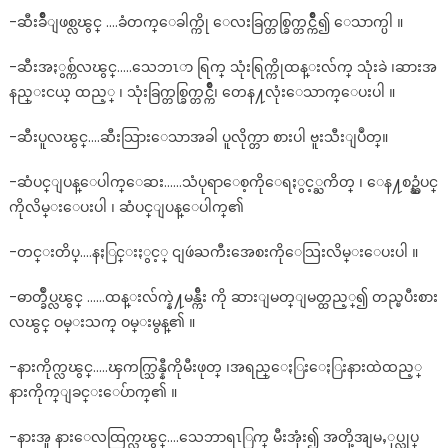
-ဆီးခ်ိဳျဖစ္လၽွင္ ….ခံတက္ေခါက္ကို ေလးခြက္တစ္ခြက္တင္က်ိဳ၍ ေသာက္ပါ ။
-ဆီးအႏွစ္က်လၽွင္…..သေဘၤာ ရြက္ သုံးရြက္ကိုထန္းလ်က္ သုံးခဲ ၊ဆားအ
နည္းငယ္ ထည့္ ၊ သုံးခြက္တစ္ခြက္တင္က်ိဳ၊ တေန႔လုံးေသာက္ေပးပါ ။
-ဆီးပူလၽွင္….ဆီးသြားေသာအခါ ပူလိုက္တာ စားပါ ဗူးသီးျပဳတ္။
-ဆံပင္ျပန္ေပါက္ေဆး……သံပုရာေစ့ကိုေရႏွင့္ႀကိတ္ ၊ ေန႔စဥ္ဆံပင္
ကိုလိမ္းေပးပါ ၊ ဆံပင္ျပန္ေပါက္၏
-တင္းတိပ္….နႏြင္းႏွင့္ ငျဖဴႀကီးအေစးကိုေသြးလိမ္းေပးပါ ။
-ဓာတ္ခ်ဳပ္လၽွင္ ……ထန္းလ်က္နဲ႔မန္က်ီး ကို ဆားျမတ္ျမတ္ထည့္၍ တည္ၿပီးစား
လၽွင္ ဝမ္းသက္ ဝမ္းမွန္၏ ။
-နားကိုက္လၽွင္…..ၾကက္သြန္နီကိုမီးဖုတ္ ၊အရည္ေႏြးေႏြးနားထဲထည့္
နားကိုက္ျခင္းေပ်ာက္၏ ။
-နားအူ နားေလထြက္လၽွင္….သေဘာရၤြက္ မီးအုံး၍ အတို့အျမႇုပ္လုပ္