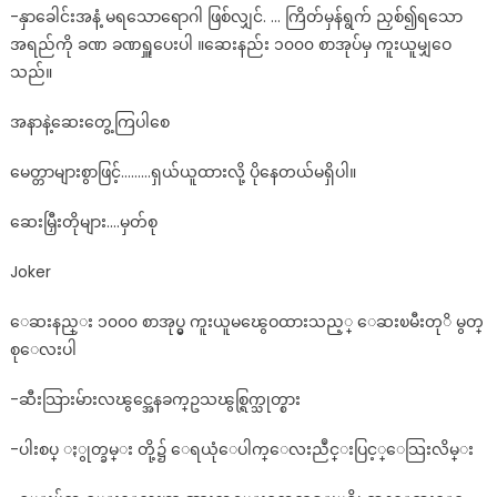
-နှာခေါင်းအနံ့ မရသောရောဂါ ဖြစ်လျှင်. … ကြိတ်မှန်ရွက် ညှစ်၍ရသော
အရည်ကို ခဏ ခဏရှူပေးပါ ။ဆေးနည်း ၁၀၀၀ စာအုပ်မှ ကူးယူမျှဝေ
သည်။
အနာနဲ့ဆေးတွေ့ကြပါစေ
မေတ္တာများစွာဖြင့်………ရှယ်ယူထားလို့ ပိုနေတယ်မရှိပါ။
ဆေးမြှီးတိုများ….မှတ်စု
Joker
ေဆးနည္း ၁၀၀၀ စာအုပ္မွ ကူးယူမၽွေဝထားသည့္ ေဆးၿမီးတုိ မွတ္
စုေလးပါ
-ဆီးသြားမ်ားလၽွင္အေနခက္ဥသၽွစ္ရြက္သုတ္စား
-ပါးစပ္ ႏွုတ္ခမ္း တို့၌ ေရယုံေပါက္ေလးညဳင္းပြင့္ေသြးလိမ္း