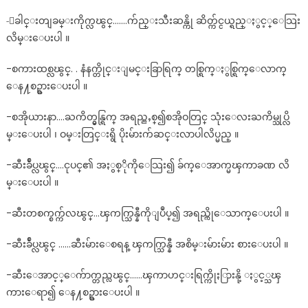
-ေခါင္းတျခမ္းကိုက္လၽွင္…….က်ည္းသီးဆန္ကို ဆိတ္က်င္ငယ္ရည္ႏွင့္ေသြး
လိမ္းေပးပါ ။
-စကားထစ္လၽွင္. . နံနက္တိုင္းျမင္းခြာရြက္ တစ္ရြက္ႏွစ္ရြက္ေလာက္
ေန႔စဥ္စားေပးပါ ။
-စအိုယားနာ….ႀကိတ္မွန္ရြက္ အရည္ညႇစ္၍စအိုဝတြင္ သုံးေလးႀကိမ္သုပ္လိ
မ္းေပးပါ ၊ ဝမ္းတြင္းရွိ ပိုးမ်ားက်ဆင္းလာပါလိပ္မည္ ။
-ဆီးခ်ဳပ္လၽွင္….ငုပင္၏ အႏွစ္ိုကိုေသြး၍ ခ်က္ေအာက္မၾကာခဏ လိ
မ္းေပးပါ ။
-ဆီးတစက္စက္က်လၽွင္…ၾကက္သြန္နီကိုျပဳပ္၍ အရည္ကိုေသာက္ေပးပါ ။
-ဆီးခ်ဳပ္လၽွင္ ……ဆီးမ်ားေစရန္ ၾကက္သြန္နီ အစိမ္းမ်ားမ်ား စားေပးပါ ။
-ဆီးေအာင့္ေက်ာက္တည္လၽွင္……ၾကာဟင္းရြက္ကိုႏြားနို့ ႏွင့္သၾ
ကားေရာ၍ ေန႔စဥ္စားေပးပါ ။