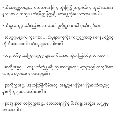
-ဆီးအႏွစ္က်လၽွင္…..သေဘၤာ ရြက္ သုံးရြက္ကိုထန္းလ်က္ သုံးခဲ ၊ဆားအ
နည္းငယ္ ထည့္ ၊ သုံးခြက္တစ္ခြက္တင္က်ိဳ၊ တေန႔လုံးေသာက္ေပးပါ ။
-ဆီးပူလၽွင္….ဆီးသြားေသာအခါ ပူလိုက္တာ စားပါ ဗူးသီးျပဳတ္။
-ဆံပင္ျပန္ေပါက္ေဆး……သံပုရာေစ့ကိုေရႏွင့္ႀကိတ္ ၊ ေန႔စဥ္ဆံပင္
ကိုလိမ္းေပးပါ ၊ ဆံပင္ျပန္ေပါက္၏
-တင္းတိပ္….နႏြင္းႏွင့္ ငျဖဴႀကီးအေစးကိုေသြးလိမ္းေပးပါ ။
-ဓာတ္ခ်ဳပ္လၽွင္ ……ထန္းလ်က္နဲ႔မန္က်ီး ကို ဆားျမတ္ျမတ္ထည့္၍ တည္ၿပီးစား
လၽွင္ ဝမ္းသက္ ဝမ္းမွန္၏ ။
-နားကိုက္လၽွင္…..ၾကက္သြန္နီကိုမီးဖုတ္ ၊အရည္ေႏြးေႏြးနားထဲထည့္
နားကိုက္ျခင္းေပ်ာက္၏ ။
-နားအူ နားေလထြက္လၽွင္….သေဘာရၤြက္ မီးအုံး၍ အတို့အျမႇုပ္လုပ္
စားေပးပါ ။