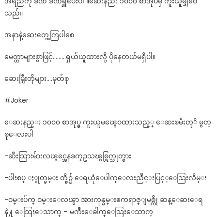
အရည်ကို ခဏ ခဏရှူပေးပါ ။ဆေးနည်း ၁၀၀၀ စာအုပ်မှ ကူးယူမျှဝေ
သည်။
အနာနဲ့ဆေးတွေ့ကြပါစေ
မေတ္တာများစွာဖြင့်………ရှယ်ယူထားလို့ ပိုနေတယ်မရှိပါ။
ဆေးမြှီးတိုများ….မှတ်စု
#Joker
ေဆးနည္း ၁၀၀၀ စာအုပ္မွ ကူးယူမၽွေဝထားသည့္ ေဆးၿမီးတုိ မွတ္
စုေလးပါ
-ဆီးသြားမ်ားလၽွင္အေနခက္ဥသၽွစ္ရြက္သုတ္စား
-ပါးစပ္ ႏွုတ္ခမ္း တို့၌ ေရယုံေပါက္ေလးညဳင္းပြင့္ေသြးလိမ္း
-ဝမ္းပ်က္ ဝမ္းေလၽွာ အားကုန္ခမ္းဧကရာဇ္ျမစ္ကို ဆန္ေဆးေရ
နဲ႔ ေသြးေသာက္ – မက်ီးေခါက္ေသြးေသာက္