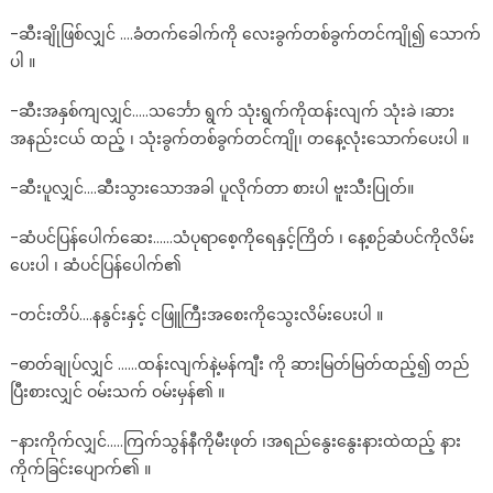
-ဆီးချိုဖြစ်လျှင် ….ခံတက်ခေါက်ကို လေးခွက်တစ်ခွက်တင်ကျို၍ သောက်
ပါ ။
-ဆီးအနှစ်ကျလျှင်…..သင်္ဘော ရွက် သုံးရွက်ကိုထန်းလျက် သုံးခဲ ၊ဆား
အနည်းငယ် ထည့် ၊ သုံးခွက်တစ်ခွက်တင်ကျို၊ တနေ့လုံးသောက်ပေးပါ ။
-ဆီးပူလျှင်….ဆီးသွားသောအခါ ပူလိုက်တာ စားပါ ဗူးသီးပြုတ်။
-ဆံပင်ပြန်ပေါက်ဆေး……သံပုရာစေ့ကိုရေနှင့်ကြိတ် ၊ နေ့စဉ်ဆံပင်ကိုလိမ်း
ပေးပါ ၊ ဆံပင်ပြန်ပေါက်၏
-တင်းတိပ်….နနွင်းနှင့် ငဖြူကြီးအစေးကိုသွေးလိမ်းပေးပါ ။
-ဓာတ်ချုပ်လျှင် ……ထန်းလျက်နဲ့မန်ကျီး ကို ဆားမြတ်မြတ်ထည့်၍ တည်
ပြီးစားလျှင် ဝမ်းသက် ဝမ်းမှန်၏ ။
-နားကိုက်လျှင်…..ကြက်သွန်နီကိုမီးဖုတ် ၊အရည်နွေးနွေးနားထဲထည့် နား
ကိုက်ခြင်းပျောက်၏ ။