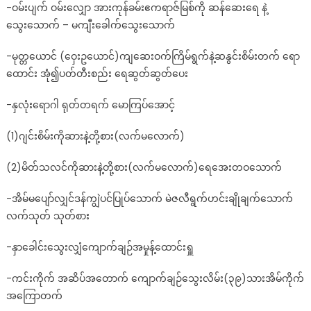
-ဝမ်းပျက် ဝမ်းလျှော အားကုန်ခမ်းဧကရာဇ်မြစ်ကို ဆန်ဆေးရေ နဲ့
မျှဝေ
သွေးသောက် – မကျီးခေါက်သွေးသောက်
ထား
သည့်
-မုတ္တယောင် (ဝှေးဥယောင်)ကျဆေးဝက်ကြိမ်ရွက်နဲ့ဆနွင်းစိမ်းတက် ရော
ဆေးမြီးတို
ထောင်း အုံ၍ပတ်တီးစည်း ရေဆွတ်ဆွတ်ပေး
မှတ်စု
လေး
-နှလုံးရောဂါ ရုတ်တရက် မောကြပ်အောင့်
ပါ
(1)ဂျင်းစိမ်းကိုဆားနဲ့တို့စား(လက်မလောက်)
(2)မိတ်သလင်ကိုဆားနဲ့တို့စား(လက်မလောက်)ရေအေးတဝသောက်
-အိမ်မပျော်လျှင်ဒန်ကျွဲပင်ပြုပ်သောက် မဲဇလီရွက်ဟင်းချိုချက်သောက်
လက်သုတ် သုတ်စား
-နှာခေါင်းသွေးလျှံကျောက်ချဉ်အမှုန့်ထောင်းရှူ
-ကင်းကိုက် အဆိပ်အတောက် ကျောက်ချဉ်သွေးလိမ်း(၃၉)သားအိမ်ကိုက်
အကြောတက်