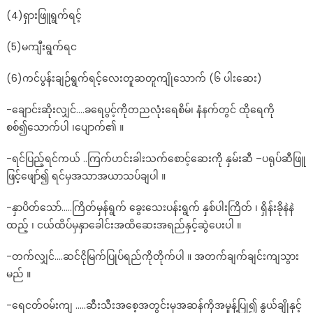
(4)ရှားဖြူရွက်ရင့်
(5)မကျီးရွက်ရင
(6)ကင်ပွန်းချဉ်ရွက်ရင့်လေးတူဆတူကျိုသောက် (၆ ပါးဆေး)
-ချောင်းဆိုးလျှင်….ခရေပွင့်ကိုတညလုံးရေစိမ်၊ နံနက်တွင် ထိုရေကို
စစ်၍သောက်ပါ ၊ပျောက်၏ ။
-ရင်ပြည့်ရင်ကယ် ..ကြက်ဟင်းခါးသက်စောင့်ဆေးကို နှမ်းဆီ –ပရုပ်ဆီဖြူ
ဖြင့်ဖျော်၍ ရင်မှအသာအယာသပ်ချပါ ။
-နှာပိတ်သော်…..ကြိတ်မှန်ရွက် ခွေးသေးပန်းရွက် နှစ်ပါးကြိတ် ၊ ရှိန်းခိုနဲနဲ
ထည့် ၊ ငယ်ထိပ်မှနှာခေါင်းအထိဆေးအရည်နှင့်ဆွဲပေးပါ ။
-တက်လျှင်….ဆင်ငိုမြက်ပြုပ်ရည်ကိုတိုက်ပါ ။ အတက်ချက်ချင်းကျသွား
မည် ။
-ရေငတ်ဝမ်းကျ …..ဆီးသီးအစေ့အတွင်းမှအဆန်ကိုအမှုန့်ပြု၍ နွယ်ချိုနှင့်