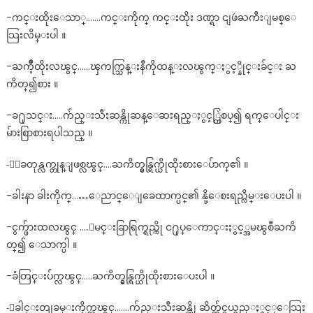
-ကင္းထိုးေသာ္…….ကင္းကိုက္ ကင္းထိုး ဒဏ္ရာ ငျဖဴႀကီးျမစ္ေ
သြးလိမ္းပါ ။
-ႀကိဳ့ထိုးလၽွင္……ၾကက္သြန္းနီကိုထန္းလၽွက္ႏွင့္နိုင္းခ်င္း ႀ
ကိတ္၍စား ။
-ခ႐ုသင္း…..က်ည္းသီးဆန္ကိုဆန္ေဆးရည္ႏွင့္တြဲစပ္၍ ရက္ေပါင္း
မ်ားစြာစားရပါသည္ ။
-ေျခတုန္လက္တုန္ျဖစ္လၽွင္….ႀကိတ္မွန္ရြက္ယိုထိုးစားေပ်ာက္၏ ။
-ခါးနာ ခါးကိုက္……ေညာင္ေျခေထာက္ပင္၏ နို့ေစးရည္လိမ္းေပးပါ ။
-ငွက္ဖ်ားထလၽွင္ ….ျမင္းခြာရြက္ရည္ကို င႐ုပ္ေကာင္းႏွင့္အမၽွစီႀကိ
တ္၍ ေသာက္ပါ ။
-ခံတြင္းပ်က္လၽွင္…..ႀကိတ္မွန္ရြက္ယိုထိုးစားေပးပါ ။
-ေခါင္းတျခမ္းကိုက္လၽွင္…….က်ည္းသီးဆန္ကို ဆိတ္က်င္ငယ္ရည္ႏွင့္ေသြး