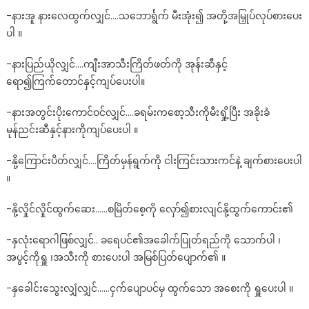
-နားအူ နားလေထွက်လျှင်….သဘောင်္ရွက် မီးအုံး၍ အတို့အမြှုပ်လုပ်စားပေး
ပါ ။
-နားပြည်ယိုလျှင်….ကျီးအာသီးကြိတ်ဖတ်ကို အုန်းဆီနှင့်
ရော၍ကြက်တောင်နှင့်ကျပ်ပေးပါ။
-နားအတွင်းပိုးကောင်ဝင်လျှင်….ခရမ်းကစော့သီးကိုမီးရှို့ပြီး အခိုးခံ
မုန်ညင်းဆီနှင့်နားကိုကျပ်ပေးပါ ။
-နို့ကြောင်းပိတ်လျှင်….ကြိတ်မှန်ရွက်ကို ငါးကြင်းသားကင်နဲ့ ချက်စားပေးပါ
။
-နို့လှိုင်လှိုင်ထွက်ဆေး……စမြိတ်စေ့ကို လှော်၍စားလျင်နို့ထွက်ကောင်း၏
-နှလုံးရောဂါဖြစ်လျှင်.. ခရေပင်၏အခေါက်ပြုတ်ရည်ကို သောက်ပါ ၊
အပွင့်ကိုရှူ ၊အသီးကို စားပေးပါ အမြစ်ပြတ်ပျောက်၏ ။
-နှခေါင်းသွေးလျှံလျှင်……ငှက်ပျောပင်မှ ထွက်သော အစေးကို ရှူပေးပါ ။