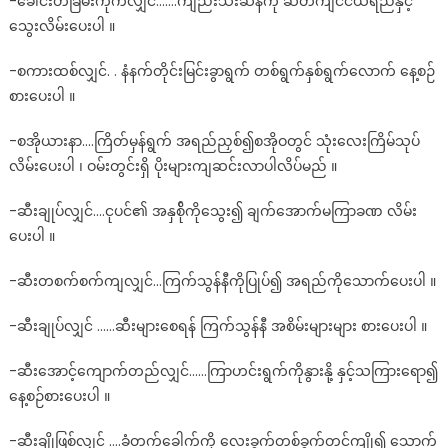
-ခေါင်းတခြမ်းကိုက်လျှင်…….ကျည်းသီးဆန်ကို ဆိတ်ကျင်ငယ်ရည်နှင့်
သွေးလိမ်းပေးပါ ။
-စကားထစ်လျှင်. . နံနက်တိုင်းမြင်းခွာရွက် တစ်ရွက်နှစ်ရွက်လောက် နေ့စဉ်
စားပေးပါ ။
-စအိုယားနာ….ကြိတ်မှန်ရွက် အရည်ညှစ်၍စအိုဝတွင် သုံးလေးကြိမ်သုပ်
လိမ်းပေးပါ ၊ ဝမ်းတွင်းရှိ ပိုးများကျဆင်းလာပါလိပ်မည် ။
-ဆီးချုပ်လျှင်….ငုပင်၏ အနှစ်ိုကိုသွေး၍ ချက်အောက်မကြာခဏ လိမ်း
ပေးပါ ။
-ဆီးတစက်စက်ကျလျှင်…ကြက်သွန်နီကိုပြုပ်၍ အရည်ကိုသောက်ပေးပါ ။
-ဆီးချုပ်လျှင် ……ဆီးများစေရန် ကြက်သွန်နီ အစိမ်းများများ စားပေးပါ ။
-ဆီးအောင့်ကျောက်တည်လျှင်……ကြာဟင်းရွက်ကိုနွားနို့ နှင့်သကြားရော၍
နေ့စဉ်စားပေးပါ ။
-ဆီးချိုဖြစ်လျှင် ….ခံတက်ခေါက်ကို လေးခွက်တစ်ခွက်တင်ကျို၍ သောက်