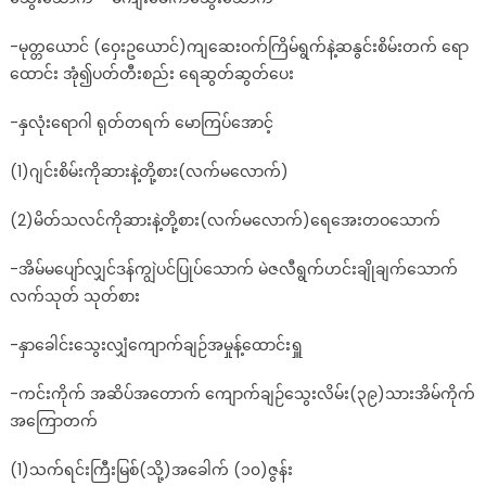
-မုတ္တယောင် (ဝှေးဥယောင်)ကျဆေးဝက်ကြိမ်ရွက်နဲ့ဆနွင်းစိမ်းတက် ရော
ထောင်း အုံ၍ပတ်တီးစည်း ရေဆွတ်ဆွတ်ပေး
-နှလုံးရောဂါ ရုတ်တရက် မောကြပ်အောင့်
(1)ဂျင်းစိမ်းကိုဆားနဲ့တို့စား(လက်မလောက်)
(2)မိတ်သလင်ကိုဆားနဲ့တို့စား(လက်မလောက်)ရေအေးတဝသောက်
-အိမ်မပျော်လျှင်ဒန်ကျွဲပင်ပြုပ်သောက် မဲဇလီရွက်ဟင်းချိုချက်သောက်
လက်သုတ် သုတ်စား
-နှာခေါင်းသွေးလျှံကျောက်ချဉ်အမှုန့်ထောင်းရှူ
-ကင်းကိုက် အဆိပ်အတောက် ကျောက်ချဉ်သွေးလိမ်း(၃၉)သားအိမ်ကိုက်
အကြောတက်
(1)သက်ရင်းကြီးမြစ်(သို့)အခေါက် (၁၀)ဇွန်း