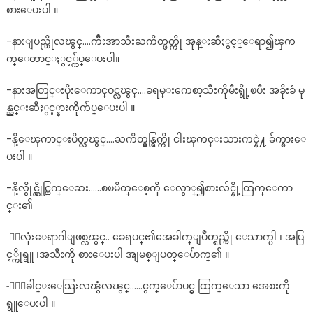
စားေပးပါ ။
-နားျပည္ယိုလၽွင္….က်ီးအာသီးႀကိတ္ဖတ္ကို အုန္းဆီႏွင့္ေရာ၍ၾက
က္ေတာင္ႏွင့္က်ပ္ေပးပါ။
-နားအတြင္းပိုးေကာင္ဝင္လၽွင္….ခရမ္းကေစာ့သီးကိုမီးရွို့ၿပီး အခိုးခံ မု
န္ညင္းဆီႏွင့္နားကိုက်ပ္ေပးပါ ။
-နို့ေၾကာင္းပိတ္လၽွင္….ႀကိတ္မွန္ရြက္ကို ငါးၾကင္းသားကင္နဲ႔ ခ်က္စားေ
ပးပါ ။
-နို့လွိုင္လွိုင္ထြက္ေဆး……စၿမိတ္ေစ့ကို ေလွာ္၍စားလ်င္နို့ထြက္ေကာ
င္း၏
-ႏွလုံးေရာဂါျဖစ္လၽွင္.. ခေရပင္၏အေခါက္ျပဳတ္ရည္ကို ေသာက္ပါ ၊ အပြ
င့္ကိုရွူ ၊အသီးကို စားေပးပါ အျမစ္ျပတ္ေပ်ာက္၏ ။
-ႏွေခါင္းေသြးလၽွံလၽွင္……ငွက္ေပ်ာပင္မွ ထြက္ေသာ အေစးကို
ရွူေပးပါ ။