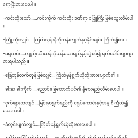
ရောပြီးစားပေးပါ ။
-ကင်းထိုးသော်…….ကင်းကိုက် ကင်းထိုး ဒဏ်ရာ ငဖြူကြီးမြစ်သွေးလိမ်းပါ
။
-ကြို့ထိုးလျှင်……ကြက်သွန်းနီကိုထန်းလျှက်နှင့်နိုင်းချင်း ကြိတ်၍စား ။
-ခရုသင်း…..ကျည်းသီးဆန်ကိုဆန်ဆေးရည်နှင့်တွဲစပ်၍ ရက်ပေါင်းများစွာ
စားရပါသည် ။
-ခြေတုန်လက်တုန်ဖြစ်လျှင်….ကြိတ်မှန်ရွက်ယိုထိုးစားပျောက်၏ ။
-ခါးနာ ခါးကိုက်……ညောင်ခြေထောက်ပင်၏ နို့စေးရည်လိမ်းပေးပါ ။
-ငှက်ဖျားထလျှင် ….မြင်းခွာရွက်ရည်ကို ငရုပ်ကောင်းနှင့်အမျှစီကြိတ်၍
သောက်ပါ ။
-ခံတွင်းပျက်လျှင်…..ကြိတ်မှန်ရွက်ယိုထိုးစားပေးပါ ။