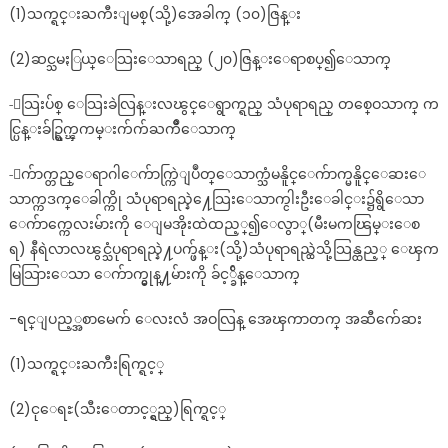
(1)သက္ရင္းႀကီးျမစ္(သို့)အေခါက္ (၁၀)ဇြန္း
(2)ဆင္သမႏြယ္ေသြးေသာရည္ (၂၀)ဇြန္းေရာစပ္၍ေသာက္
-ေသြးပ်စ္ ေသြးခဲလြန္းလၽွင္ေရွာက္ရည္ သံပုရာရည္ တစ္ဝေသာက္ က
င္ပြန္းခ်ဥ္ရြက္ၾကမ္းက်က်ႀကိဳေသာက္
-ေက်ာက္တည္ေရာဂါေက်ာက္ကြဲျပဳတ္ေသာက္သံမနိူင္ေက်ာက္မနိူင္ေဆးေ
သာက္ကဒက္ေခါက္ကို သံပုရာရည္နဲ႔ေသြးေသာက္ငါးဦးေခါင္း၌ရွိေသာ
ေက်ာက္ကေလးမ်ားကို ေျမအိုးထဲထည့္၍ေလွာ္(မီးမကၽြမ္းေစ
ရ) နီရဲလာလၽွင္သံပုရာရည္နဲ႔ပက္ဖ်န္း(သို့)သံပုရာရည္ထဲသို့သြန္ထည့္ ေၾက
မြသြားေသာ ေက်ာက္မွုန္႔မ်ားကို ခ်င့္ခ်ိန္ေသာက္
-ရင္ျပည့္အစာမေက် ေလးလံ အဝလြန္ အေၾကာတက္ အဆီက်ေဆး
(1)သက္ရင္းႀကီးရြက္ရင့္
(2)ငုေရႊ(သီးေတာင့္ရွည္)ရြက္ရင့္