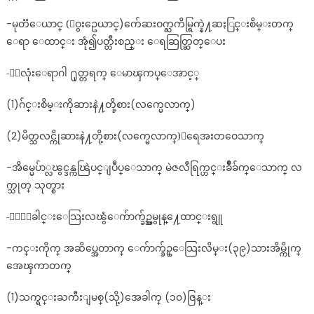
-မုတၱေယာင္ (ေဝွးဥေယာင္)က်ေဆးဝက္ႀကိမ္ရြက္နဲ႔ဆႏြင္းစိမ္းတက္
ေရာ ေထာင္း အုံ၍ပတ္တီးစည္း ေရဆြတ္ဆြတ္ေပး
-ႏွလုံးေရာဂါ ႐ုတ္တရက္ ေမာၾကပ္ေအာင့္
(1)ဂ်င္းစိမ္းကိုဆားနဲ႔တို့စား(လက္မေလာက္)
(2)မိတ္သလင္ကိုဆားနဲ႔တို့စား(လက္မေလာက္)ေရေအးတဝေသာက္
-အိမ္မေပ်ာ္လၽွင္ဒန္ကၽြဲပင္ျပဳပ္ေသာက္ မဲဇလီရြက္ဟင္းခ်ိဳခ်က္ေသာက္ လ
က္သုတ္ သုတ္စား
-ႏွာေခါင္းေသြးလၽွံေက်ာက္ခ်ဥ္အမွုန္႔ေထာင္းရွူ
-ကင္းကိုက္ အဆိပ္အေတာက္ ေက်ာက္ခ်ဥ္ေသြးလိမ္း(၃၉)သားအိမ္ကိုက္
အေၾကာတက္
(1)သက္ရင္းႀကီးျမစ္(သို့)အေခါက္ (၁၀)ဇြန္း