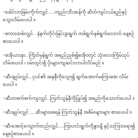
-ခေါင်းတခြမ်းကိုက်လျှင်…….ကျည်းသီးဆန်ကို ဆိတ်ကျင်ငယ်ရည်နှင့်
သွေးလိမ်းပေးပါ ။
-စကားထစ်လျှင်. . နံနက်တိုင်းမြင်းခွာရွက် တစ်ရွက်နှစ်ရွက်လောက် နေ့စဉ်
စားပေးပါ ။
-စအိုယားနာ….ကြိတ်မှန်ရွက် အရည်ညှစ်၍စအိုဝတွင် သုံးလေးကြိမ်သုပ်
လိမ်းပေးပါ ၊ ဝမ်းတွင်းရှိ ပိုးများကျဆင်းလာပါလိပ်မည် ။
-ဆီးချုပ်လျှင်….ငုပင်၏ အနှစ်ိုကိုသွေး၍ ချက်အောက်မကြာခဏ လိမ်း
ပေးပါ ။
-ဆီးတစက်စက်ကျလျှင်…ကြက်သွန်နီကိုပြုပ်၍ အရည်ကိုသောက်ပေးပါ ။
-ဆီးချုပ်လျှင် ……ဆီးများစေရန် ကြက်သွန်နီ အစိမ်းများများ စားပေးပါ ။
-ဆီးအောင့်ကျောက်တည်လျှင်……ကြာဟင်းရွက်ကိုနွားနို့ နှင့်သကြားရော၍
နေ့စဉ်စားပေးပါ ။