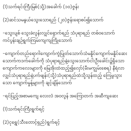
(1)သက်ရင်းကြီးမြစ်(သို့)အခေါက် (၁၀)ဇွန်း
(2)ဆင်သမနွယ်သွေးသောရည် (၂၀)ဇွန်းရောစပ်၍သောက်
-သွေးပျစ် သွေးခဲလွန်းလျှင်ရှောက်ရည် သံပုရာရည် တစ်ဝသောက်
ကင်ပွန်းချဉ်ရွက်ကြမ်းကျကျကြိုသောက်
-ကျောက်တည်ရောဂါကျောက်ကွဲပြုတ်သောက်သံမနိူင်ကျောက်မနိူင်ဆေး
သောက်ကဒက်ခေါက်ကို သံပုရာရည်နဲ့သွေးသောက်ငါးဦးခေါင်း၌ရှိသော
ကျောက်ကလေးများကို မြေအိုးထဲထည့်၍လှော်(မီးမကျွမ်းစေရ) နီရဲလာ
လျှင်သံပုရာရည်နဲ့ပက်ဖျန်း(သို့)သံပုရာရည်ထဲသို့သွန်ထည့် ကြေမွသွား
သော ကျောက်မှုန့်များကို ချင့်ချိန်သောက်
-ရင်ပြည့်အစာမကျေ လေးလံ အဝလွန် အကြောတက် အဆီကျဆေး
(1)သက်ရင်းကြီးရွက်ရင့်
(2)ငုရွှေ(သီးတောင့်ရှည်)ရွက်ရင့်