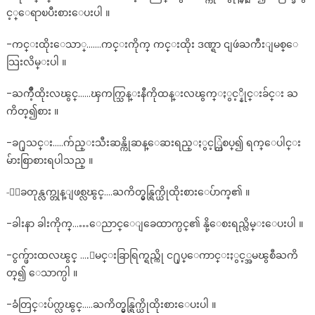
င့္ေရာၿပီးစားေပးပါ ။
-ကင္းထိုးေသာ္…….ကင္းကိုက္ ကင္းထိုး ဒဏ္ရာ ငျဖဴႀကီးျမစ္ေ
သြးလိမ္းပါ ။
-ႀကိဳ့ထိုးလၽွင္……ၾကက္သြန္းနီကိုထန္းလၽွက္ႏွင့္နိုင္းခ်င္း ႀ
ကိတ္၍စား ။
-ခ႐ုသင္း…..က်ည္းသီးဆန္ကိုဆန္ေဆးရည္ႏွင့္တြဲစပ္၍ ရက္ေပါင္း
မ်ားစြာစားရပါသည္ ။
-ေျခတုန္လက္တုန္ျဖစ္လၽွင္….ႀကိတ္မွန္ရြက္ယိုထိုးစားေပ်ာက္၏ ။
-ခါးနာ ခါးကိုက္……ေညာင္ေျခေထာက္ပင္၏ နို့ေစးရည္လိမ္းေပးပါ ။
-ငွက္ဖ်ားထလၽွင္ ….ျမင္းခြာရြက္ရည္ကို င႐ုပ္ေကာင္းႏွင့္အမၽွစီႀကိ
တ္၍ ေသာက္ပါ ။
-ခံတြင္းပ်က္လၽွင္…..ႀကိတ္မွန္ရြက္ယိုထိုးစားေပးပါ ။