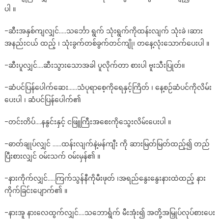
ပါ ။
-ဆီးအနှစ်ကျလျှင်…..သင်္ဘော ရွက် သုံးရွက်ကိုထန်းလျက် သုံးခဲ ၊ဆား
အနည်းငယ် ထည့် ၊ သုံးခွက်တစ်ခွက်တင်ကျို၊ တနေ့လုံးသောက်ပေးပါ ။
-ဆီးပူလျှင်….ဆီးသွားသောအခါ ပူလိုက်တာ စားပါ ဗူးသီးပြုတ်။
-ဆံပင်ပြန်ပေါက်ဆေး……သံပုရာစေ့ကိုရေနှင့်ကြိတ် ၊ နေ့စဉ်ဆံပင်ကိုလိမ်း
ပေးပါ ၊ ဆံပင်ပြန်ပေါက်၏
-တင်းတိပ်….နနွင်းနှင့် ငဖြူကြီးအစေးကိုသွေးလိမ်းပေးပါ ။
-ဓာတ်ချုပ်လျှင် ……ထန်းလျက်နဲ့မန်ကျီး ကို ဆားမြတ်မြတ်ထည့်၍ တည်
ပြီးစားလျှင် ဝမ်းသက် ဝမ်းမှန်၏ ။
-နားကိုက်လျှင်…..ကြက်သွန်နီကိုမီးဖုတ် ၊အရည်နွေးနွေးနားထဲထည့် နား
ကိုက်ခြင်းပျောက်၏ ။
-နားအူ နားလေထွက်လျှင်….သဘောင်္ရွက် မီးအုံး၍ အတို့အမြှုပ်လုပ်စားပေး