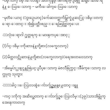
-ဝမ္းပ်က္ ဝမ္းေလၽွာ အားကုန္ခမ္းဧကရာဇ္ျမစ္ကို ဆန္ေဆးေရ
နဲ႔ ေသြးေသာက္ – မက်ီးေခါက္ေသြးေသာက္
-မုတၱေယာင္ (ေဝွးဥေယာင္)က်ေဆးဝက္ႀကိမ္ရြက္နဲ႔ဆႏြင္းစိမ္းတက္
ေရာ ေထာင္း အုံ၍ပတ္တီးစည္း ေရဆြတ္ဆြတ္ေပး
-ႏွလုံးေရာဂါ ႐ုတ္တရက္ ေမာၾကပ္ေအာင့္
(1)ဂ်င္းစိမ္းကိုဆားနဲ႔တို့စား(လက္မေလာက္)
(2)မိတ္သလင္ကိုဆားနဲ႔တို့စား(လက္မေလာက္)ေရေအးတဝေသာက္
-အိမ္မေပ်ာ္လၽွင္ဒန္ကၽြဲပင္ျပဳပ္ေသာက္ မဲဇလီရြက္ဟင္းခ်ိဳခ်က္ေသာက္ လ
က္သုတ္ သုတ္စား
-ႏွာေခါင္းေသြးလၽွံေက်ာက္ခ်ဥ္အမွုန္႔ေထာင္းရွူ
-ကင္းကိုက္ အဆိပ္အေတာက္ ေက်ာက္ခ်ဥ္ေသြးလိမ္း(၃၉)သားအိမ္ကိုက္
အေၾကာတက္