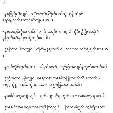
ပါ ။
-နားပြည်ယိုလျှင်….ကျီးအာသီးကြိတ်ဖတ်ကို အုန်းဆီနှင့်
ရော၍ကြက်တောင်နှင့်ကျပ်ပေးပါ။
-နားအတွင်းပိုးကောင်ဝင်လျှင်….ခရမ်းကစော့သီးကိုမီးရှို့ပြီး အခိုးခံ
မုန်ညင်းဆီနှင့်နားကိုကျပ်ပေးပါ ။
-နို့ကြောင်းပိတ်လျှင်….ကြိတ်မှန်ရွက်ကို ငါးကြင်းသားကင်နဲ့ ချက်စားပေးပါ
။
-နို့လှိုင်လှိုင်ထွက်ဆေး……စမြိတ်စေ့ကို လှော်၍စားလျင်နို့ထွက်ကောင်း၏
-နှလုံးရောဂါဖြစ်လျှင်.. ခရေပင်၏အခေါက်ပြုတ်ရည်ကို သောက်ပါ ၊
အပွင့်ကိုရှူ ၊အသီးကို စားပေးပါ အမြစ်ပြတ်ပျောက်၏ ။
-နှခေါင်းသွေးလျှံလျှင်……ငှက်ပျောပင်မှ ထွက်သော အစေးကို ရှူပေးပါ ။
-နှာခေါင်းအနံ့ မရသောရောဂါ ဖြစ်လျှင်. … ကြိတ်မှန်ရွက် ညှစ်၍ရသော