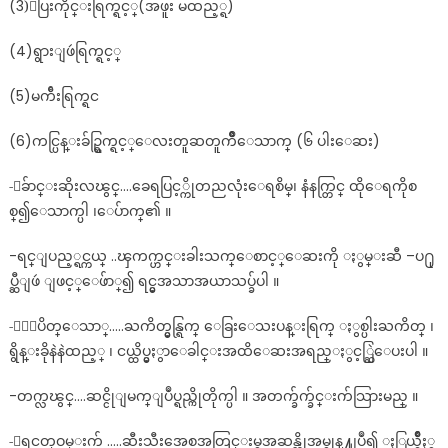
(3)ေပြးကိုင္းရြက္ရင့္(အဖူး မထည့္ရ)
(4)ရွားျဖဴရြက္ရင့္
(5)မက်ီးရြက္ရင
(6)ကင္ပြန္းခ်ဥ္ရြက္ရင့္ေလးတူဆတူက်ိဳေသာက္ (၆ ပါးေဆး)
-ေခ်ာင္းဆိုးလၽွင္….ခေရပြင့္ကိုတညလုံးေရစိမ္၊ နံနက္တြင္ ထိုေရကိုစ
စ္၍ေသာက္ပါ ၊ေပ်ာက္၏ ။
-ရင္ျပည့္ရင္ကယ္ ..ၾကက္ဟင္းခါးသက္ေစာင့္ေဆးကို ႏွမ္းဆီ –ပ႐ု
ပ္ဆီျဖဴ ျဖင့္ေဖ်ာ္၍ ရင္မွအသာအယာသပ္ခ်ပါ ။
-ႏွာပိတ္ေသာ္…..ႀကိတ္မွန္ရြက္ ေခြးေသးပန္းရြက္ ႏွစ္ပါးႀကိတ္ ၊
ရွိန္းခိုနဲနဲထည့္ ၊ ငယ္ထိပ္မွႏွာေခါင္းအထိေဆးအရည္ႏွင့္ဆြဲေပးပါ ။
-တက္လၽွင္….ဆင္ငိုျမက္ျပဳပ္ရည္ကိုတိုက္ပါ ။ အတက္ခ်က္ခ်င္းက်သြားမည္ ။
-ေရငတ္ဝမ္းက် …..ဆီးသီးအေစ့အတြင္းမွအဆန္ကိုအမွုန္႔ျပဳ၍ ႏြယ္ခ်ိဳႏွ