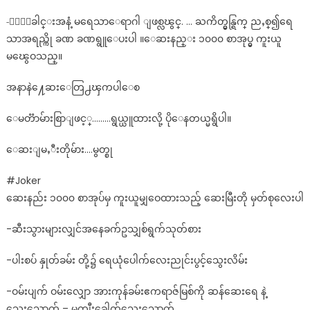
-ႏွာေခါင္းအနံ့ မရေသာေရာဂါ ျဖစ္လၽွင္. … ႀကိတ္မွန္ရြက္ ညႇစ္၍ရေ
သာအရည္ကို ခဏ ခဏရွူေပးပါ ။ေဆးနည္း ၁၀၀၀ စာအုပ္မွ ကူးယူ
မၽွေဝသည္။
အနာနဲ႔ေဆးေတြ႕ၾကပါေစ
ေမတၱာမ်ားစြာျဖင့္………ရွယ္ယူထားလို့ ပိုေနတယ္မရွိပါ။
ေဆးျမႇီးတိုမ်ား….မွတ္စု
#Joker
ဆေးနည်း ၁၀၀၀ စာအုပ်မှ ကူးယူမျှဝေထားသည့် ဆေးမြီးတို မှတ်စုလေးပါ
-ဆီးသွားများလျှင်အနေခက်ဥသျှစ်ရွက်သုတ်စား
-ပါးစပ် နှုတ်ခမ်း တို့၌ ရေယုံပေါက်လေးညုင်းပွင့်သွေးလိမ်း
-ဝမ်းပျက် ဝမ်းလျှော အားကုန်ခမ်းဧကရာဇ်မြစ်ကို ဆန်ဆေးရေ နဲ့
သွေးသောက် – မကျီးခေါက်သွေးသောက်