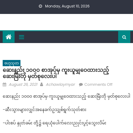
Skip
Monday, August 10, 2026
to
content
ဗဟုသုတ
ဆေးနည်း ၁၀၀၀ စာအုပ်မှ ကူးယူမျှဝေထားသည့်
ဆေးမြီးတို မှတ်စုလေးပါ
Posted
Author
on
August 26, 2021
Achawlaymyar
Comments Off
on
ဆေး
ဆေးနည်း ၁၀၀၀ စာအုပ်မှ ကူးယူမျှဝေထားသည့် ဆေးမြီးတို မှတ်စုလေးပါ
နည်း
၁၀၀၀
-ဆီးသွားများလျှင်အနေခက်ဥသျှစ်ရွက်သုတ်စား
စာအုပ်
မှ
-ပါးစပ် နှုတ်ခမ်း တို့၌ ရေယုံပေါက်လေးညုင်းပွင့်သွေးလိမ်း
ကူး
ယူ