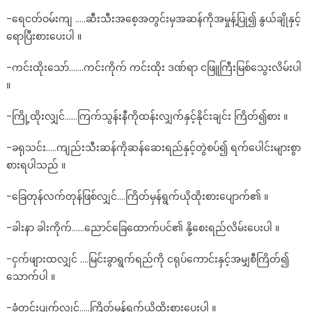
-ရေငတ်ဝမ်းကျ …..ဆီးသီးအစေ့အတွင်းမှအဆန်ကိုအမှုန့်ပြု၍ နွယ်ချိုနှင့်
ရောပြီးစားပေးပါ ။
-ကင်းထိုးသော်…….ကင်းကိုက် ကင်းထိုး ဒဏ်ရာ ငဖြူကြီးမြစ်သွေးလိမ်းပါ
။
-ကြို့ထိုးလျှင်……ကြက်သွန်းနီကိုထန်းလျှက်နှင့်နိုင်းချင်း ကြိတ်၍စား ။
-ခရုသင်း…..ကျည်းသီးဆန်ကိုဆန်ဆေးရည်နှင့်တွဲစပ်၍ ရက်ပေါင်းများစွာ
စားရပါသည် ။
-ခြေတုန်လက်တုန်ဖြစ်လျှင်….ကြိတ်မှန်ရွက်ယိုထိုးစားပျောက်၏ ။
-ခါးနာ ခါးကိုက်……ညောင်ခြေထောက်ပင်၏ နို့စေးရည်လိမ်းပေးပါ ။
-ငှက်ဖျားထလျှင် ….မြင်းခွာရွက်ရည်ကို ငရုပ်ကောင်းနှင့်အမျှစီကြိတ်၍
သောက်ပါ ။
-ခံတွင်းပျက်လျှင်…..ကြိတ်မှန်ရွက်ယိုထိုးစားပေးပါ ။