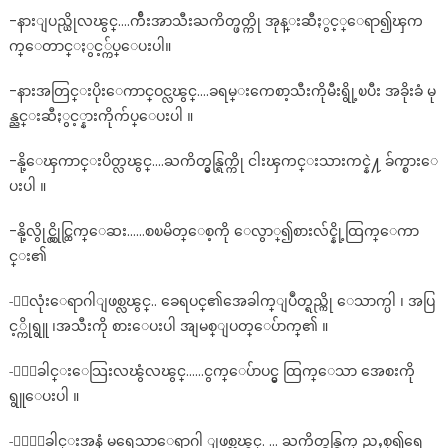
-နားျပည္ယိုလၽွင္….က်ီးအာသီးႀကိတ္ဖတ္ကို အုန္းဆီႏွင့္ေရာ၍ၾက
က္ေတာင္ႏွင့္က်ပ္ေပးပါ။
-နားအတြင္းပိုးေကာင္ဝင္လၽွင္….ခရမ္းကေစာ့သီးကိုမီးရွို့ၿပီး အခိုးခံ မု
န္ညင္းဆီႏွင့္နားကိုက်ပ္ေပးပါ ။
-နို့ေၾကာင္းပိတ္လၽွင္….ႀကိတ္မွန္ရြက္ကို ငါးၾကင္းသားကင္နဲ႔ ခ်က္စားေ
ပးပါ ။
-နို့လွိုင္လွိုင္ထြက္ေဆး……စၿမိတ္ေစ့ကို ေလွာ္၍စားလ်င္နို့ထြက္ေကာ
င္း၏
-ႏွလုံးေရာဂါျဖစ္လၽွင္.. ခေရပင္၏အေခါက္ျပဳတ္ရည္ကို ေသာက္ပါ ၊ အပြ
င့္ကိုရွူ ၊အသီးကို စားေပးပါ အျမစ္ျပတ္ေပ်ာက္၏ ။
-ႏွေခါင္းေသြးလၽွံလၽွင္……ငွက္ေပ်ာပင္မွ ထြက္ေသာ အေစးကို
ရွူေပးပါ ။
-ႏွာေခါင္းအနံ့ မရေသာေရာဂါ ျဖစ္လၽွင္. … ႀကိတ္မွန္ရြက္ ညႇစ္၍ရေ