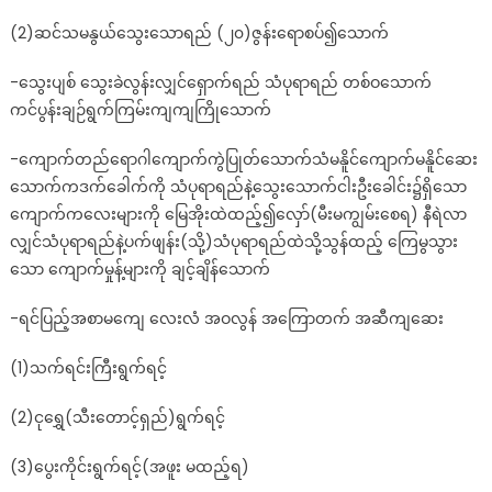
(2)ဆင်သမနွယ်သွေးသောရည် (၂၀)ဇွန်းရောစပ်၍သောက်
-သွေးပျစ် သွေးခဲလွန်းလျှင်ရှောက်ရည် သံပုရာရည် တစ်ဝသောက်
ကင်ပွန်းချဉ်ရွက်ကြမ်းကျကျကြိုသောက်
-ကျောက်တည်ရောဂါကျောက်ကွဲပြုတ်သောက်သံမနိူင်ကျောက်မနိူင်ဆေး
သောက်ကဒက်ခေါက်ကို သံပုရာရည်နဲ့သွေးသောက်ငါးဦးခေါင်း၌ရှိသော
ကျောက်ကလေးများကို မြေအိုးထဲထည့်၍လှော်(မီးမကျွမ်းစေရ) နီရဲလာ
လျှင်သံပုရာရည်နဲ့ပက်ဖျန်း(သို့)သံပုရာရည်ထဲသို့သွန်ထည့် ကြေမွသွား
သော ကျောက်မှုန့်များကို ချင့်ချိန်သောက်
-ရင်ပြည့်အစာမကျေ လေးလံ အဝလွန် အကြောတက် အဆီကျဆေး
(1)သက်ရင်းကြီးရွက်ရင့်
(2)ငုရွှေ(သီးတောင့်ရှည်)ရွက်ရင့်
(3)ပွေးကိုင်းရွက်ရင့်(အဖူး မထည့်ရ)