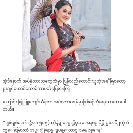
များ
ထံ
အပ်နှံ
ခဲ့
ရာ
မှ
ပြန်
တောင်း
မ
ရ
ဖြစ်
နေ”
အဲ့ဒီနောက် အပ်နှံထားသူတွေထံမှာ ပြန်လည်တောင်းယူတဲ့အချိန်မှာတော့
ရူးချင်ယောင်ဆောင်ကာပတ်ပြေးနေကြ
ကြောင်း ဖြူဖြူကျော်သိန်းက အင်စတာဂရမ်မှာဖြစ်စဉ်ကိုရေးသားထားပါ
တယ်။
“ျဖဴျဖဴေက်ာ္သိန္း ၅၀၅(က)နဲ႔ ေရွာင္တိမ္းေနရစဥ္ ပိုင္ဆိုင္မႈတခ်ိဳ႕ကို မိ
တ္ေဆြမ်ားထံ အပ္ႏွံခဲ့ရာမွ ျပန္ေတာင္းမရျဖစ္ေန”