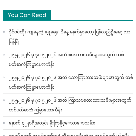
You Can Read
ဒိုင်ဗင်ထိုး ကျနေတဲ့ ရွှေဈေး! ဒီနေ့ မနက်မှာတော့ ပြန်လည်ဦးမော့ လာ
ပြန်ပြီ
၂၅.၅.၂၀၂၆ မှ ၃၁.၅.၂၀၂၆ အထိ စနေသားသမီးများအတွက် တစ်
ပတ်စာကံကြမ္မာဟောကိန်း
၂၅.၅.၂၀၂၆ မှ ၃၁.၅.၂၀၂၆ အထိ သောကြာသားသမီးများအတွက် တစ်
ပတ်စာကံကြမ္မာဟောကိန်း
၂၅.၅.၂၀၂၆ မှ ၃၁.၅.၂၀၂၆ အထိ ကြာသပတေးသားသမီးများအတွက်
တစ်ပတ်စာကံကြမ္မာဟောကိန်း
နောက် ၇၂နာရီအတွင်း မိုးရြာနိုင္ေသာေဒသမ်ား