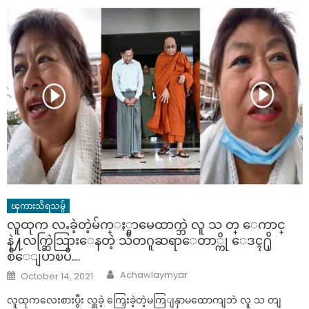
ၾကားသိရသမွ်
လူထုက လႉခဲ့တဲ့မ်က္ႏွာမေထာက္ဘဲ လူ သ တ္ ေကာင္
နဲ႔လက္ဆြဲသြားေနတဲ့ သီတဂူဆရာေတာ္ကို ေဒၚ႐ို
စီေျပာၿပီ….
Author
Posted
Achawlaymyar
October 14, 2021
on
လူထုကလေးစားပွီး လှူခဲ့ ကြှေးခဲ့တဲ့မကြျနှာမထောကျဘဲ လူ သ တျ