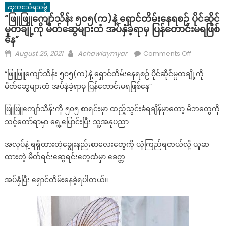
ၾကားသိရသမွ်
“ဖြူဖြူကျော်သိန်း ၅၀၅(က)နဲ့ ရှောင်တိမ်းနေရစဉ် ပိုင်ဆိုင်
မှုတချို့ကို မိတ်ဆွေများထံ အပ်နှံခဲ့ရာမှ ပြန်တောင်းမရဖြစ်
နေ”
Posted
Author
on
August 26, 2021
Achawlaymyar
Comments Off
on
“ဖြူ
“ဖြူဖြူကျော်သိန်း ၅၀၅(က)နဲ့ ရှောင်တိမ်းနေရစဉ် ပိုင်ဆိုင်မှုတချို့ကို
ဖြူ
မိတ်ဆွေများထံ အပ်နှံခဲ့ရာမှ ပြန်တောင်းမရဖြစ်နေ”
ကျော်
သိန်း
ဖြူဖြူကျော်သိန်းကို ၅၀၅ စာရင်းမှာ ထည့်သွင်းခံရချိန်မှာတော့ မိဘတွေကို
၅၀၅(က)နဲ့
သင့်တော်ရာမှာ ရွေ့ပြောင်းပြီး သူ့အနုပညာ
ရှောင်တိမ်း
နေ
အလုပ်နဲ့ ရရှိထားတဲ့ချွေးနည်းစာလေးတွေကို ယုံကြည်ရတယ်လို့ ယူဆ
ရ
ထားတဲ့ မိတ်ရင်းဆွေရင်းတွေထံမှာ ခေတ္တ
စဉ်
ပိုင်ဆိုင်
အပ်နှံပြီး ရှောင်တိမ်းနေခဲ့ရပါတယ်။
မှု
တချို့
ကို
မိတ်ဆွေ