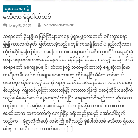
ၾကားသိရသမွ်
မသီတာ ခုံနံပါတ်တစ်
Author
Posted
Achawlaymyar
May 5, 2021
on
ဆရာတော် ဦးနန္ဒိမာ မြစ်ကြီးနားကနေ မုံရွာမန္တလေးဘက် ခရီးသွားစရာ
ရှိ၍ ကားလက်မှတ် ဖြတ်ထားခဲ့သည်။ ဘုန်းကံအရှိန်အဝါပဲ နည်းလို့လား၊
တိုက်ဆိုင်မှုကြောင့်လား မပြောတတ်။ ဆရာတော် ခရီးသွားတိုင်း ရှေ့ဆုံးခုံ
တန်း မရတတ်။ တစ်ဆယ်နောက်က ထိုင်ခုံနံပါတ်သာ ရလေ့ရှိသည်။ ဒါကို
ဆရာတော် မကျေနပ်ချင်။ သံဃာခုံလို့ သတ်မှတ်ထားတဲ့ ရှေ့ဆုံးတန်းမှာ
အမျိုးသမီး ငယ်ငယ်ချောချောလေးတွေ ထိုင်နေပြီး မိမိက တစ်ဆယ်
နောက်မှာ ထိုင်ရလေ့ရှိတာကိုလည်း သတိထားမိသည်သာ။ လမ်းကစောင့်
စီးမည်ဟု ကြိုတင်မှာကြားထားသဖြင့် ကားလာချိန်ကို စောင့်ဆိုင်းနေလိုက်
သည်။ မိနစ်နှစ်ဆယ်ခန့်စောင့်လိုက်ရပြီး ဆရာတော်စီးမည့်ကား ဆိုက်လာ
သည်။ အထုတ်အပိုးနှင့် စောင့်နေသည်က ဦးနန္ဒိမာ တစ်ပါးသာ။ ကား
စပယ်ယာက ဆရာတော်ကို ကျော်ပြီး ခရီးသည်နာမည် အော်ခေါ်လိုက်
သည်က…. မုံရွာလိုက်မယ့် လမ်းကြိုခရီးသည် ခုံနံပါတ်တစ် မသီတာ ရှိလား
ခင်ဗျား… မသီတာကား ထွက်မလာ။ […]