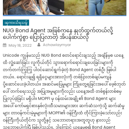
ၾကားသိရသမွ်
NUG Bond Agent အဖြစ်ကနေ နှုတ်ထွက်တယ်လို့
ပေါက်ကွဲစွာ ပြောပြလာတဲ့ အိပန်ဆယ်လို
Author
Posted
Achawlaymyar
May 18, 2022
on
Unicode ကျွန်မသည် NUG Bond စတင်ရောင်းချသည့် အချိန်မှစ ယနေ့
ထိ လှုံ့ဆော်ခြင်း လူကိုယ်တိုင် သွားရောက်ရောင်းချပေးခြင်းများကို
တက်တက်ကြွကြွ ပါဝင်ဆောင်ရွက်ခဲ့တဲ့ Bond Agent တစ်ဦး ဖြစ်ပါ
တယ်။.. ရောင်းချ၍ ရရှိငွေများအားလုံးကို တစ်ပြားတစ်ချပ်မကျန်
ပို့ဆောင်ပေးခဲ့ပါတယ်။ အဆင်မပြေမှုများ ကြုံတွေ့ရခြင်းအပေါ် ဖေ့စ်ဘုတ်
ပေါ် တက်ရေးသည့် အပြုအမူများကိုလည်း ယနေ့အထိ တစ်စွန်းတစ်စမှ
ပြုလုပ်ခဲ့ခြင်း မရှိပါ။ MOPFI မှ ဝန်ထမ်းအချို့၏ Bond Agent များ
အပေါ် ကော်မရှင်စားနှစ်လုံးထီသမားများအား ဆက်ဆံသကဲ့သို့ ဆက်ဆံမှု
များ တာဝန်ကင်းမဲ့မှုများကို MOPFI၏ ဝန်ကြီးထံ တိုင်ကြားခဲ့သော်လည်း
ဝန်ကြီးကိုယ်တိုင်က သူတို့နှင့် သဘောတရားအတူတူဟု နားလည်
သဘောပေါက်ပြီ ဖြစ်ပါသည်။,. ဒါ့ကြောင့် ယနေ့မှစ၍ Bond Agent