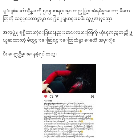
ျဖဴျဖဴေက်ာ္သိန္းကို ၅၀၅ စာရင္းမွာ ထည့္သြင္းခံရခ်ိန္မွာေတာ့ မိဘေ
တြကို သင့္ေတာ္ရာမွာ ေ႐ြ႕ေျပာင္းၿပီး သူ႔အႏုပညာ
အလုပ္နဲ႔ ရရွိထားတဲ့ေခြၽးနည္းစာေလးေတြကို ယုံၾကည္ရတယ္လို႔
ယူဆထားတဲ့ မိတ္ရင္းေဆြရင္းေတြထံမွာ ေခတၱ အပ္ႏွံၿ
ပီး ေရွာင္တိမ္းေနခဲ့ရပါတယ္။