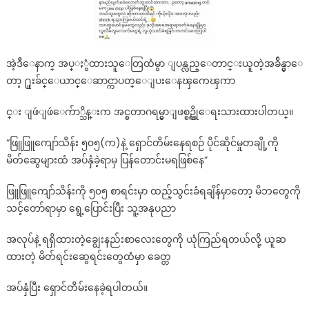
အဲ့ဒီေနာက္ အပ္ႏွံထားသူေတြထံမွာ ျပန္လည္ေတာင္းယူတဲ့အခ်ိန္မွာေ
တာ့ ႐ူးခ်င္ေယာင္ေဆာင္ကာပတ္ေျပးေနၾကေၾကာ
င္း ျဖဴျဖဴေက်ာ္သိန္းက အင္စတာဂရမ္မွာျဖစ္စဥ္ကိုေရးသားထားပါတယ္။
“ဖြူဖြူကျော်သိန်း ၅၀၅(က)နဲ့ ရှောင်တိမ်းနေရစဉ် ပိုင်ဆိုင်မှုတချို့ကို
မိတ်ဆွေများထံ အပ်နှံခဲ့ရာမှ ပြန်တောင်းမရဖြစ်နေ”
ဖြူဖြူကျော်သိန်းကို ၅၀၅ စာရင်းမှာ ထည့်သွင်းခံရချိန်မှာတော့ မိဘတွေကို
သင့်တော်ရာမှာ ရွေ့ပြောင်းပြီး သူ့အနုပညာ
အလုပ်နဲ့ ရရှိထားတဲ့ချွေးနည်းစာလေးတွေကို ယုံကြည်ရတယ်လို့ ယူဆ
ထားတဲ့ မိတ်ရင်းဆွေရင်းတွေထံမှာ ခေတ္တ
အပ်နှံပြီး ရှောင်တိမ်းနေခဲ့ရပါတယ်။