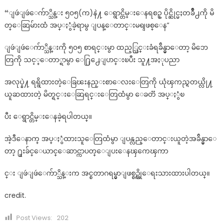
“ျဖဴျဖဴေက်ာ္သိန္း ၅၀၅(က)နဲ႔ ေရွာင္တိမ္းေနရစဥ္ ပိုင္ဆိုင္မႈတခ်ိဳ႕ကို မိ
တ္ေဆြမ်ားထံ အပ္ႏွံခဲ့ရာမွ ျပန္ေတာင္းမရျဖစ္ေန”
ျဖဴျဖဴေက်ာ္သိန္းကို ၅၀၅ စာရင္းမွာ ထည့္သြင္းခံရခ်ိန္မွာေတာ့ မိဘေ
တြကို သင့္ေတာ္ရာမွာ ေ႐ြ႕ေျပာင္းၿပီး သူ႔အႏုပညာ
အလုပ္နဲ႔ ရရွိထားတဲ့ေခြၽးနည္းစာေလးေတြကို ယုံၾကည္ရတယ္လို႔
ယူဆထားတဲ့ မိတ္ရင္းေဆြရင္းေတြထံမွာ ေခတၱ အပ္ႏွံၿ
ပီး ေရွာင္တိမ္းေနခဲ့ရပါတယ္။
အဲ့ဒီေနာက္ အပ္ႏွံထားသူေတြထံမွာ ျပန္လည္ေတာင္းယူတဲ့အခ်ိန္မွာေ
တာ့ ႐ူးခ်င္ေယာင္ေဆာင္ကာပတ္ေျပးေနၾကေၾကာ
င္း ျဖဴျဖဴေက်ာ္သိန္းက အင္စတာဂရမ္မွာျဖစ္စဥ္ကိုေရးသားထားပါတယ္။
credit.
Post Views:
202