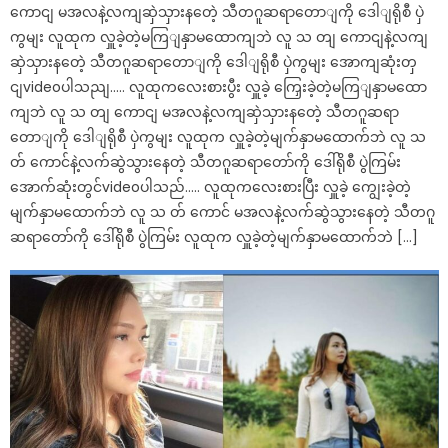
ကောငျ မအလနဲ့လကျဆှဲသှားနတေဲ့ သီတဂူဆရာတောျကို ဒေါျရိုစီ ပှဲ
ကွမျး လူထုက လှူခဲ့တဲ့မကြျနှာမထောကျဘဲ လူ သ တျ ကောငျနဲ့လကျ
ဆှဲသှားနတေဲ့ သီတဂူဆရာတောျကို ဒေါျရိုစီ ပှဲကွမျး အောကျဆုံးတှ
ငျvideoပါသညျ….. လူထုကလေးစားပွီး လှူခဲ့ ကြှေးခဲ့တဲ့မကြျနှာမထော
ကျဘဲ လူ သ တျ ကောငျ မအလနဲ့လကျဆှဲသှားနတေဲ့ သီတဂူဆရာ
တောျကို ဒေါျရိုစီ ပှဲကွမျး လူထုက လှူခဲ့တဲ့မျက်နှာမထောက်ဘဲ လူ သ
တ် ကောင်နဲ့လက်ဆွဲသွားနေတဲ့ သီတဂူဆရာတော်ကို ဒေါ်ရိုစီ ပွဲကြမ်း
အောက်ဆုံးတွင်videoပါသည်….. လူထုကလေးစားပြီး လှူခဲ့ ကျွေးခဲ့တဲ့
မျက်နှာမထောက်ဘဲ လူ သ တ် ကောင် မအလနဲ့လက်ဆွဲသွားနေတဲ့ သီတဂူ
ဆရာတော်ကို ဒေါ်ရိုစီ ပွဲကြမ်း လူထုက လှူခဲ့တဲ့မျက်နှာမထောက်ဘဲ […]