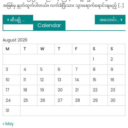
အဖြစ်မှ နှုတ်ထွက်ပါတယ်။ လက်ခံပြီးသား သွားရောက်ရောင်းချမည့် […]
Post
ဆီးချို သွေးချို ကတော့ ပြေးသွားပြီလို့ပြောတဲ့ကိုဖိုးမာ
အလောင်းတော်ကဿပကြိုးဝိုင်းက သစ်ခိုးထုတ်မှုတွေကို PDF စောင့်ကြည့်ဖမ်းဆီး
Calendar
navigation
August 2026
M
T
W
T
F
S
S
1
2
3
4
5
6
7
8
9
10
11
12
13
14
15
16
17
18
19
20
21
22
23
24
25
26
27
28
29
30
31
« May