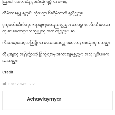
သြားခါ အေလးခ်ိန္ ၃၀ကီလိုဂရမ္ရွိကာ ၁၈စင္
တီမီတာခန္႔ ရွည္ၿပီး လုံးပတ္မွာ ၆စင္တီမီတာထိ ရွိႏိုင္သည္။
ငွက္ေပ်ာသီးမ်ားမွာ ဧရာမျဖစ္ေနေသာ္လည္း သာမန္ငွက္ေပ်ာသီးေလာ
က္ စားမေကာင္းသည့္အျပင္ အထဲတြင္လည္း ႀ
ကီးမားတဲ့အေစ့ေတြရွိကာ ေဆးဖက္ဝင္အျဖစ္ေတာ့ စားသုံးၾကသည္။
ထို႔အျပင္ အ႐ြက္မ်ားကို ႐ြက္ဖ်င္တဲအမိုးအကာအျဖစ္လည္း အသုံးျပဳၾကေ
သးသည္။
Credit
Post Views:
212
Achawlaymyar