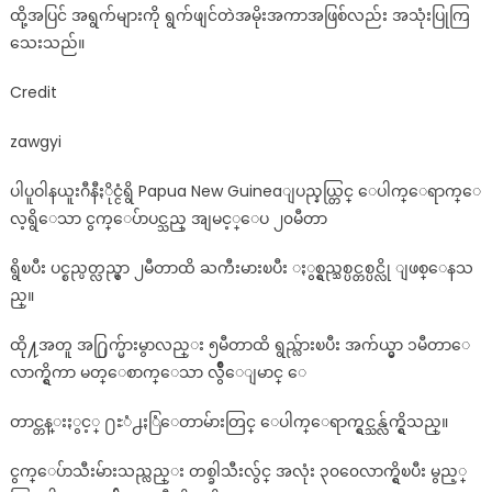
သော
ထို့အပြင် အရွက်များကို ရွက်ဖျင်တဲအမိုးအကာအဖြစ်လည်း အသုံးပြုကြ
ငှက်ပျောပင်
သေးသည်။
Credit
zawgyi
ပါပူဝါနယူးဂီနီႏိုင္ငံရွိ Papua New Guineaျပည္နယ္တြင္ ေပါက္ေရာက္ေ
လ့ရွိေသာ ငွက္ေပ်ာပင္သည္ အျမင့္ေပ ၂၀မီတာ
ရွိၿပီး ပင္စည္ပတ္လည္မွာ ၂မီတာထိ ႀကီးမားၿပီး ႏွစ္ရွည္သစ္ပင္တစ္ပင္လို ျဖစ္ေနသ
ည္။
ထို႔အတူ အ႐ြက္မ်ားမွာလည္း ၅မီတာထိ ရွည္လ်ားၿပီး အက်ယ္မွာ ၁မီတာေ
လာက္ရွိကာ မတ္ေစာက္ေသာ လွ်ိဳေျမာင္ ေ
တာင္တန္းႏွင့္ ႐ႊံ႕ႏြံေတာမ်ားတြင္ ေပါက္ေရာက္ရွင္သန္လ်က္ရွိသည္။
ငွက္ေပ်ာသီးမ်ားသည္လည္း တစ္ခါသီးလွ်င္ အလုံး ၃၀၀ေလာက္ရွိၿပီး မွည့္