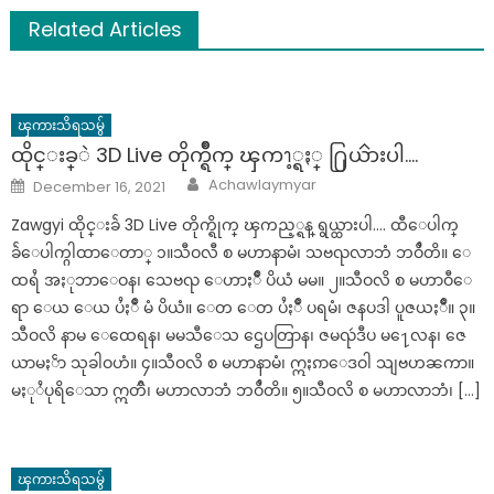
Related Articles
ၾကားသိရသမွ်
ထိုင္းခ္ဲ 3D Live တိုက္ရိဳက္ ၾကၫ့္ရႏ္ ႐ြယၳားပါ….
Author
Posted
Achawlaymyar
December 16, 2021
on
Zawgyi ထိုင္းခ်ဲ 3D Live တိုက္ရိုက္ ၾကည့္ရန္ ရွယ္ထားပါ…. ထီေပါက္
ခ်ဲေပါက္ဂါထာေတာ္ ၁။သီဝလီ စ မဟာနာမံ၊ သဗၺလာဘံ ဘဝိႆတိ။ ေ
ထရႆ အႏုဘာေဝန၊ သေဗၺ ေဟာႏၲဳ ပိယံ မမ။ ၂။သီဝလိ စ မဟာဝီေ
ရာ ေယ ေယ ပႆႏၲဳ မံ ပိယံ။ ေတ ေတ ပႆႏၲဳ ပရမံ၊ ဇနပဒါ ပူဇယႏၲဳ။ ၃။
သီဝလိ နာမ ေထေရန၊ မမသီေသ ဌေပတြာန၊ ဇမၺဴဒီပ မ႑ေလန၊ ဇေ
ယာမႏၲာ သုခါဝဟံ။ ၄။သီဝလိ စ မဟာနာမံ၊ ဣႏၵာေဒဝါ သျဗဟၼကာ။
မႏုႆပုရိေသာ ဣတၳိ၊ မဟာလာဘံ ဘဝိႆတိ။ ၅။သီဝလိ စ မဟာလာဘံ၊ […]
ၾကားသိရသမွ်