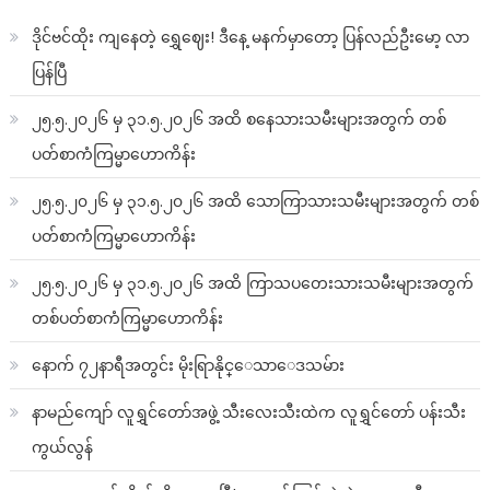
ဒိုင်ဗင်ထိုး ကျနေတဲ့ ရွှေဈေး! ဒီနေ့ မနက်မှာတော့ ပြန်လည်ဦးမော့ လာ
ပြန်ပြီ
၂၅.၅.၂၀၂၆ မှ ၃၁.၅.၂၀၂၆ အထိ စနေသားသမီးများအတွက် တစ်
ပတ်စာကံကြမ္မာဟောကိန်း
၂၅.၅.၂၀၂၆ မှ ၃၁.၅.၂၀၂၆ အထိ သောကြာသားသမီးများအတွက် တစ်
ပတ်စာကံကြမ္မာဟောကိန်း
၂၅.၅.၂၀၂၆ မှ ၃၁.၅.၂၀၂၆ အထိ ကြာသပတေးသားသမီးများအတွက်
တစ်ပတ်စာကံကြမ္မာဟောကိန်း
နောက် ၇၂နာရီအတွင်း မိုးရြာနိုင္ေသာေဒသမ်ား
နာမည်ကျော် လူရွှင်တော်အဖွဲ့ သီးလေးသီးထဲက လူရွှင်တော် ပန်းသီး
ကွယ်လွန်