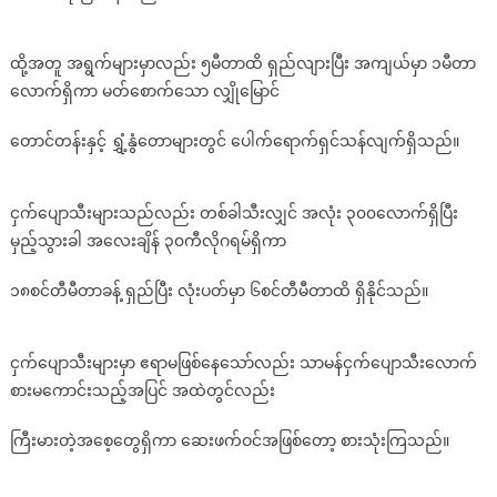
မြင်
ဖူး
ထို့အတူ အရွက်များမှာလည်း ၅မီတာထိ ရှည်လျားပြီး အကျယ်မှာ ၁မီတာ
လျှင်
လောက်ရှိကာ မတ်စောက်သော လျှိုမြောင်
ယုံ
နိုင်
တောင်တန်းနှင့် ရွှံ့နွံတောများတွင် ပေါက်ရောက်ရှင်သန်လျက်ရှိသည်။
မှာ
မဟုတ်
သည့်
ငှက်ပျောသီးများသည်လည်း တစ်ခါသီးလျှင် အလုံး ၃၀၀လောက်ရှိပြီး
က
မှည့်သွားခါ အလေးချိန် ၃၀ကီလိုဂရမ်ရှိကာ
မ္
ဘာ့
၁၈စင်တီမီတာခန့် ရှည်ပြီး လုံးပတ်မှာ ၆စင်တီမီတာထိ ရှိနိုင်သည်။
အကြီး
မား
ဆုံး
ငှက်ပျောသီးများမှာ ဧရာမဖြစ်နေသော်လည်း သာမန်ငှက်ပျောသီးလောက်
အဖြစ်
စားမကောင်းသည့်အပြင် အထဲတွင်လည်း
သတ်မှတ်
ခြင်း
ကြီးမားတဲ့အစေ့တွေရှိကာ ဆေးဖက်ဝင်အဖြစ်တော့ စားသုံးကြသည်။
ခံထား
ရ