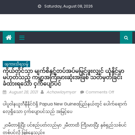
Skip
Saturday, August 08, 2026
to
content
ၾကားသိရသမွ်
ကိုယ်တိုင်သာ မျက်စိနှင့်တပ်အပ်မမြင်ဖူးလျှင် ယုံနိုင်မှာ
မဟုတ်သည့် ကမ္ဘာ့အကြီးမားဆုံးအဖြစ် သတ်မှတ်ခြင်း
ခံထားရသော ငှက်ပျောပင်
Posted
Author
on
August 28, 2021
Achawlaymyar
Comments Off
on
ကိုယ်တိုင်
ပါပူဝါနယူးဂီနီနိုင်ငံရှိ Papua New Guineaပြည်နယ်တွင် ပေါက်ရောက်
သာ
လေ့ရှိသော ငှက်ပျောပင်သည် အမြင့်ပေ
မျက်စိ
နှင့်
၂၀မီတာရှိပြီး ပင်စည်ပတ်လည်မှာ ၂မီတာထိ ကြီးမားပြီး နှစ်ရှည်သစ်ပင်
တပ်အပ်
တစ်ပင်လို ဖြစ်နေသည်။
မ