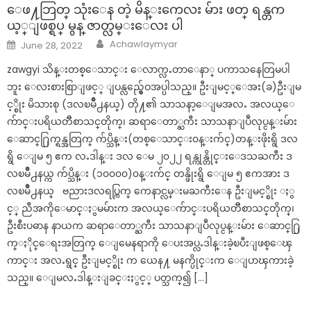
ေဖ႔ဘြတ္ သုံးေန တဲ့ မိန္းကေလး မ်ား ဖတ္ ရန္တက
ယ့္ျဖစ္ရပ္ မွန္ ဇာတ္လမ္းေလး ပါ
Author
Posted
Achawlaymyar
June 28, 2022
on
zawgyi သိန္းတစ္ေသာင္း ေလာက္လႉတာေနာ္ ပကာသနေတြမပါ
ဘူး ေလးစားစြာျဖင့္ ျပန္လည္မွ်ေဝအပ္ပါသည္။ ဦးျမင့္ေအး(ခ)ဦးျမ
င့္စိုး မိသားစု (ဒလၿမိဳ႕နယ္) တို႔၏ သာသနာ့ေျမအလႉ အလယ္ေ
က်ာင္းပရိယတၱိစာသင္‌တိုက္၊ ဆရာေတာ္ႀကီး သာသနာျပဳလုပ္ငန္းမ်ား
ေဆာင္႐ြက္ရန္အတြက္ က်ပ္သိန္း(တစ္ေသာင္း၀န္းက်င္)တန္းဖိုးရွိ ဒလ
ရွိ ေျမ ၅ ဧက လႉဒါန္း ဒလ ေမ ၂၀၂၂ ရန္ကုန္တိုင္းေဒသႀကီး ဒ
လၿမိဳ႕နယ္က က်ပ္သိန္း (၁၀၀၀၀)၀န္းက်င္ တန္ဖိုးရွိ ေျမ ၅ ဧကအား ဒ
လၿမိဳ႕နယ္ ဗညားဒလရပ္ကြက္ ကေနာင္လမ္းမႀကီးေန ဦးျမင့္စိုး ႏွ
င့္ ညီအကိုေမာင္ႏွမမ်ားက အလယ္ေက်ာင္းပရိယတၱိစာသင္‌တိုက္၊
ဦးစီးပဓာန နာယက ဆရာေတာ္ႀကီး သာသနာျပဳလုပ္ငန္းမ်ား ေဆာင္႐ြ
က္ႏိုင္ေရးအတြက္ ေျမေနရာကို ေပးအပ္လႉဒါန္းခဲ့ၿပီးျဖစ္ေၾ
ကာင္း အလႉရွင္ ဦးျမင့္စိုး က ယေန႔ မနက္ပိုင္းက ေျပာၾကားခဲ့
သည္။ ေျမလႉဒါန္းျခင္းႏွင့္ ပတ္သက္၍ […]