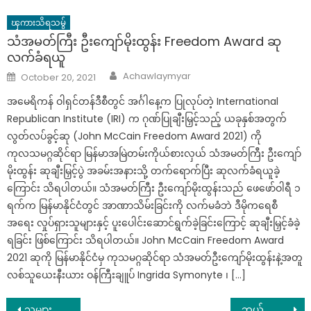
ၾကားသိရသမွ်
သံအမတ်ကြီး ဦးကျော်မိုးထွန်း Freedom Award ဆု
လက်ခံရယူ
Author
Posted
Achawlaymyar
October 20, 2021
on
အမေရိကန် ဝါရှင်တန်ဒီစီတွင် အင်္ဂါနေ့က ပြုလုပ်တဲ့ International
Republican Institute (IRI) က ဂုဏ်ပြုချီးမြှင့်သည့် ယခုနှစ်အတွက်
လွတ်လပ်ခွင့်ဆု (John McCain Freedom Award 2021) ကို
ကုလသမဂ္ဂဆိုင်ရာ မြန်မာအမြဲတမ်းကိုယ်စားလှယ် သံအမတ်ကြီး ဦးကျော်
မိုးထွန်း ဆုချီးမြှင့်ပွဲ အခမ်းအနားသို့ တက်ရောက်ပြီး ဆုလက်ခံရယူခဲ့
ကြောင်း သိရပါတယ်။ သံအမတ်ကြီး ဦးကျော်မိုးထွန်းသည် ဖေဖော်ဝါရီ ၁
ရက်က မြန်မာနိုင်ငံတွင် အာဏာသိမ်းခြင်းကို လက်မခံဘဲ ဒီမိုကရေစီ
အရေး လှုပ်ရှားသူများနှင့် ပူးပေါင်းဆောင်ရွက်ခဲ့ခြင်းကြောင့် ဆုချီးမြှင့်ခံခဲ့
ရခြင်း ဖြစ်ကြောင်း သိရပါတယ်။ John McCain Freedom Award
2021 ဆုကို မြန်မာနိုင်ငံမှ ကုသမဂ္ဂဆိုင်ရာ သံအမတ်ဦးကျော်မိုးထွန်းနဲ့အတူ
လစ်သူယေးနီးယား ဝန်ကြီးချူပ် Ingrida Symonyte ၊ […]
Post
သူများတွေကို လုံး၀ ထုတ်ဖော်မပြောသင့်တဲ့ ကိုယ်ရေးကိုယ်တာ ကိစ္စ(၅)ခု
ဘယ်လောက်ဝိတ်ချချ ဗိုက်တစ်လုံးက မကျသွားရတဲ့ အံ့သြစရာအကြောင်းရင်းများ