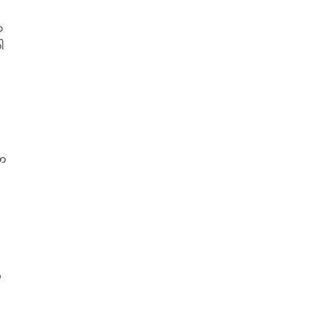
ဝ
ါ
 တ
လ