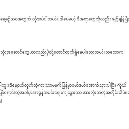
ဉ်ဘဝအတွက် လိုအပ်ပါတယ်။ ဒါပေမယ့် ဒီအရာတွေကိုလည်း ချင့်ချိန်ပြီး
သုံးအဆောင်တွေဟာလည်းပိုလို့တောင်ထွက်ရှိနေပါသေးတယ်။သဘောကျ
။ဒီနေ့ဝယ်လိုက်တဲ့ကားဟာမနက်ဖြန်မှာမော်ဒယ်အောက်သွားပါပြီ။ ကိုယ်
ပြန်ရောင်းတဲ့အခါမှာအလွန်အမင်းဈေးကျသွားတာ အားလုံးသိတဲ့အတိုင်းပါပဲ။ 
ဘူ