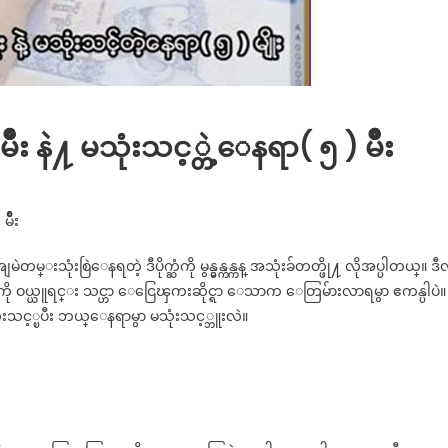
မ်ိဳး နဲ႔ မသုံးသင့္တဲ့ေနရာ( ၅ ) မ်ိဳး
n
်ိဳး
္
ံ
းသုံးစြဲေနရတဲ့ ဒီပိုက္ဆံကို မွန္မွန္ကန္ကန္ အသုံးခ်တတ္ဖို႔ လိုအပ္ပါတယ္။ ဒီလ
ို
ယ္ယူရင္း သင္ဟာ ေငြေၾကးဆိုင္ရာ ေသာက ေတြမ်ားလာရမွာ ဧကန္ပါပဲ။
ုံး
းသင့္ၿပီး ဘယ္ေနရာမွာ မသုံးသင့္ဘူးလဲ။
သ
့္
ဲ့ေ
ရာ