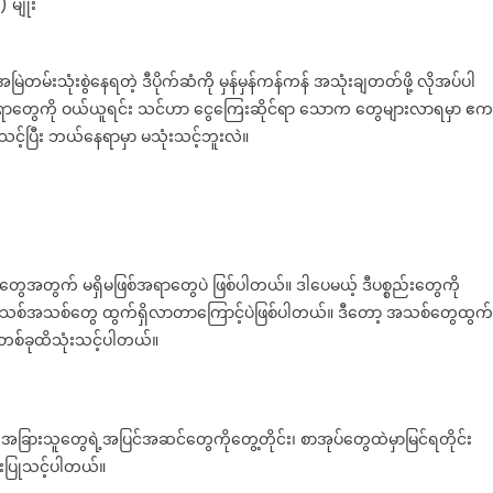
 မျိုး
တမ်းသုံးစွဲနေရတဲ့ ဒီပိုက်ဆံကို မှန်မှန်ကန်ကန် အသုံးချတတ်ဖို့ လိုအပ်ပါ
ာတွေကို ဝယ်ယူရင်း သင်ဟာ ငွေကြေးဆိုင်ရာ သောက တွေများလာရမှာ ဧက
ံးသင့်ပြီး ဘယ်နေရာမှာ မသုံးသင့်ဘူးလဲ။
ေအတွက် မရှိမဖြစ်အရာတွေပဲ ဖြစ်ပါတယ်။ ဒါပေမယ့် ဒီပစ္စည်းတွေကို
င်း အသစ်အသစ်တွေ ထွက်ရှိလာတာကြောင့်ပဲဖြစ်ပါတယ်။ ဒီတော့ အသစ်တွေထွက်
န်တစ်ခုထိသုံးသင့်ပါတယ်။
ခြားသူတွေရဲ့အပြင်အဆင်တွေကိုတွေ့တိုင်း၊ စာအုပ်တွေထဲမှာမြင်ရတိုင်း
ုံးပြုသင့်ပါတယ်။